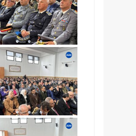
و
ر
ب
ت
ا
ز
ة