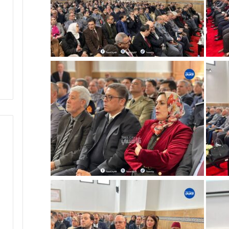
ق
ا
ل
ا
ن
ت
خ
ا
ب
ا
ت
ا
ل
ت
ش
ر
ي
ع
ي
ة
ب