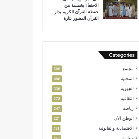
الاحتفاء بخمسة من
حفظة القرآن الكريم بدار
القرآن المشور بتازة
Categories
مجتمع
585
المحلية
486
الجهوية
336
الثقافية
278
رياضة
247
الوطن الآن
221
الاقتصادية والقانونية
131
حوادث
126