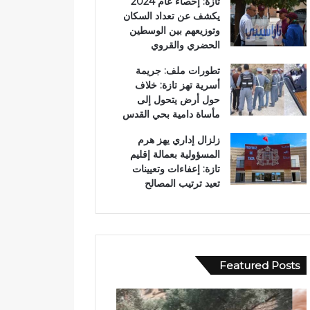
تازة: إحصاء عام 2024
يكشف عن تعداد السكان
وتوزيعهم بين الوسطين
الحضري والقروي
تطورات ملف: جريمة
أسرية تهز تازة: خلاف
حول أرض يتحول إلى
مأساة دامية بحي القدس
زلزال إداري يهز هرم
المسؤولية بعمالة إقليم
تازة: إعفاءات وتعيينات
تعيد ترتيب المصالح
Featured Posts
ح
ب
ا
و