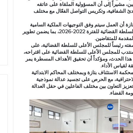
، مشيراً إلى أن المسؤولية الملقاة على عاتقه
م
دئ الشفافية، وتكريس التواصل الفعّال مع مختلف
ي
اً
ازة أن العمل سيتم وفق التوجيهات الملكية السامية
.
والمخطط الاستراتيجي للمجلس الأعلى للسلطة القضائية للفترة 2022-2026، بما يضمن تطوير
.
نية مهيبة.. الاحتفاء
رسمياً.. عمر البالي يدخل سباق
ع
لمقدمة للمتقاضين.
فظة القرآن الكريم
الانتخابات التشريعية بدائرة تازة
م
بصفته رئيساً للمجلس الأعلى للسلطة القضائية، على
المشور بتازة
مرشحاً لحزب النهضة
ر
لمنتدب للمجلس الأعلى للسلطة القضائية على اقتراحه،
ا
ذا الحدث، ومؤكداً أن تحقيق الأهداف المسطرة يمر
ل
 لقياس الأداء.
ب
مة الاستئناف بتازة وبمختلف المحاكم الابتدائية
ا
الاحترافية، مع الحرص على تجسيد عدالة نموذجية
ل
تعزيز التعاون بين مختلف الفاعلين في حقل العدالة
ي
مة القضاء.
ي
د
خ
ل
س
ب
ا