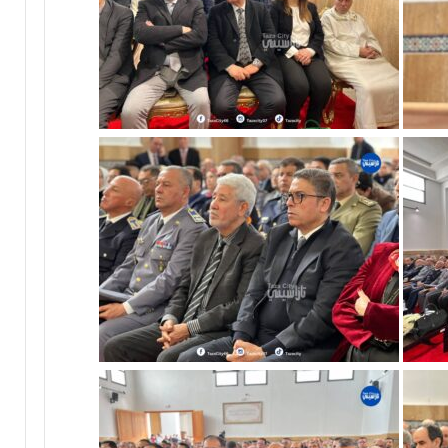
د
ا
ئ
ر
ة
ت
ا
ز
ة
م
ر
ش
ح
اً
ل
ح
ز
ب
ا
ل
ن
ه