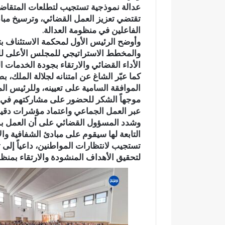
عدالة نموذجية تستجيب لتطلعات المتقاضين
د
أ
تقتضي تعزيز العمل القضائي، وترسيخ مبا
ي
ج
الفاعلين في منظومة العدالة.
ا
و
وأوضح الرئيس الأول لمحكمة الاستئناف بت
ج
ا
ع
ء
وادي اجعونة بتازة… شريان مائي
في أجواء إيما
و
إ
الأداء القضائي والارتقاء بجودة الخدمات ا
يتحول إلى بؤرة للتلوث ويبدد حلم
بخمسة من ح
ن
ي
كما عبّر الشاغ عن امتنانه لجلالة الملك، 
متنزه بيئي
بدار القرآن 
ة
م
الموافقة السامية على تعيينه، وللرئيس ا
ب
ا
موجهاً الشكر للحضور على مشاركتهم في ه
ت
ن
عبر العمل الجماعي واعتماد مؤشرات دقيقة
ا
ي
وشدد المسؤول القضائي على أن العمل بمحك
ز
ة
التابعة لها سيقوم على مبادئ الشفافية و
ة
م
تستجيب لانتظارات المواطنين، داعياً إلى 
…
ه
لتحقيق الأهداف المنشودة والارتقاء بمنظو
ش
ي
ر
ب
ي
ة
ا
.
ن
.
م
ا
ا
ل