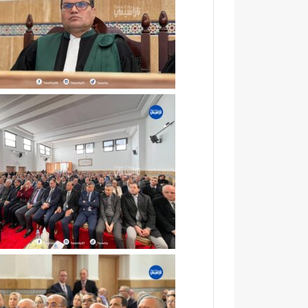
ي
آ
ب
ن
د
ا
د
ل
ح
ك
ل
ر
م
ي
م
م
ت
ب
ن
د
ز
ا
ه
ر
ب
ا
ي
ل
ئ
ق
ي
ر
آ
ن
ا
ل
م
ش