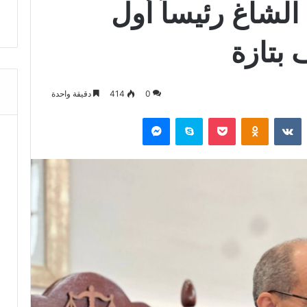
الشاغ رئيساً أول
 بتازة
0
414
دقيقة واحدة
‏Reddit
‏VKontakte
Odnoklassniki
‫Pocket
سكايب
ماسنجر