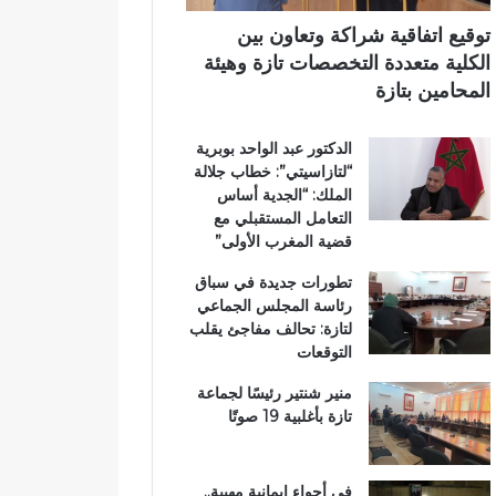
ر
ي
ي
ي
م
توقيع اتفاقية شراكة وتعاون بين
ق
ي
الكلية متعددة التخصصات تازة وهيئة
ب
ب
المحامين بتازة
ج
ت
م
ا
الدكتور عبد الواحد بوبرية
ا
ز
“لتازاسيتي”: خطاب جلالة
ع
ة
الملك: “الجدية أساس
ة
التعامل المستقبلي مع
ب
قضية المغرب الأولى”
ن
ي
تطورات جديدة في سباق
ل
رئاسة المجلس الجماعي
ن
لتازة: تحالف مفاجئ يقلب
ت
التوقعات
منير شنتير رئيسًا لجماعة
تازة بأغلبية 19 صوتًا
في أجواء إيمانية مهيبة..