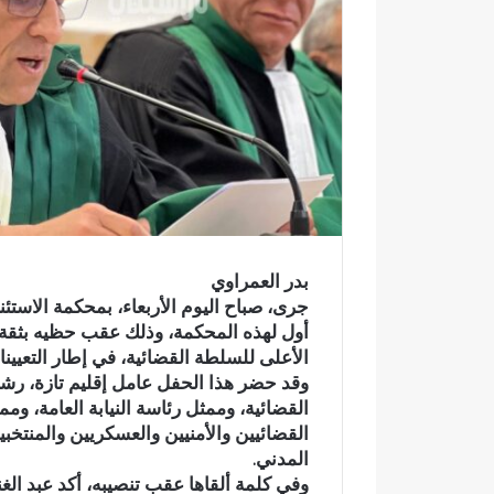
ر
و
ن
ي
ا
بدر العمراوي
جرى، صباح اليوم الأربعاء، بمحكمة الاستئ
أول لهذه المحكمة، وذلك عقب حظيه بثق
الأعلى للسلطة القضائية، في إطار التعيينا
وقد حضر هذا الحفل عامل إقليم تازة، ر
القضائية، وممثل رئاسة النيابة العامة، و
القضائيين والأمنيين والعسكريين والمنتخ
المدني.
و
ف
وفي كلمة ألقاها عقب تنصيبه، أكد عبد ا
ا
ي