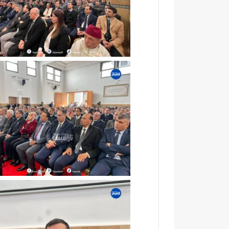
ئ
ا
ي
ح
ي
ت
ت
ف
ح
ا
و
ء
ل
ب
إ
خ
ل
م
ى
س
ب
ة
ؤ
م
ر
ن
ة
ح
ل
ف
ل
ظ
ت
ة
ل
ا
و
ل
ث
ق
و
ر