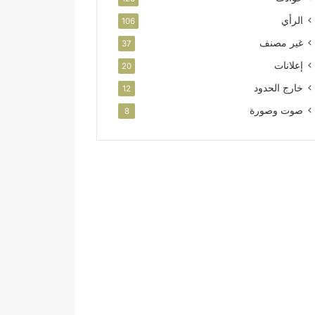
الرأي
106
غير مصنف
37
إعلانات
20
خارج الحدود
12
صوت وصورة
8