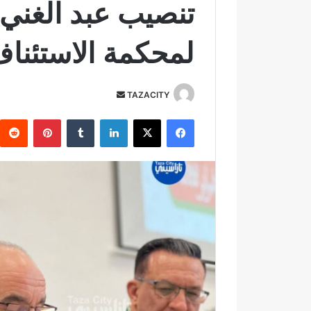
تنصيب عبد الغني 
لمحكمة الاستئناف
TAZACITY
أ
ر
فيسبوك
‫X
لينكدإن
‏Tumblr
بينتيريست
س
ل
ب
ر
ي
د
ا
إ
ل
ك
ت