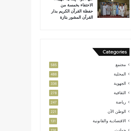
الاحتفاء بخمسة من
حفظة القرآن الكريم بدار
القرآن المشور بتازة
Categories
مجتمع
585
المحلية
486
الجهوية
336
الثقافية
278
رياضة
247
الوطن الآن
221
الاقتصادية والقانونية
131
حوادث
126