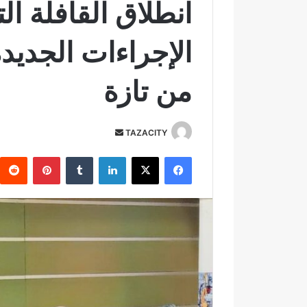
انطلاق القافلة ال
من تازة
TAZACITY
أ
ر
فيسبوك
‫X
لينكدإن
‏Tumblr
بينتيريست
س
ل
ب
ر
ي
د
ا
إ
ل