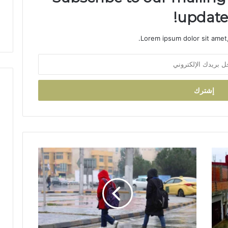
ض
updates
ة
Lorem ipsum dolor sit amet,
ت
ع
ل
ي
ق
ا
ل
د