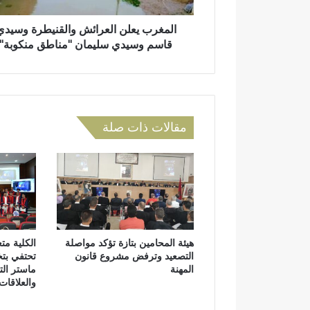
و
ل
ن
ن
المغرب يعلن العرائش والقنيطرة وسيدي
ي
ا
قاسم وسيدي سليمان "مناطق منكوبة"
ل
ع
ر
ا
ئ
مقالات ذات صلة
ش
و
ا
ل
ق
ن
ي
ط
هيئة المحامين بتازة تؤكد مواصلة
الكلية مت
ر
التصعيد وترفض مشروع قانون
تحتفي بتخ
ة
المهنة
ماستر الت
و
والعلاقات 
س
ي