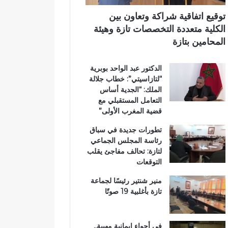
ر
ي
ي
ي
م
توقيع اتفاقية شراكة وتعاون بين
ق
ي
الكلية متعددة التخصصات تازة وهيئة
ب
ب
المحامين بتازة
ج
ت
م
ا
الدكتور عبد الواحد بوبرية
ا
ز
“لتازاسيتي”: خطاب جلالة
ع
ة
الملك: “الجدية أساس
ة
التعامل المستقبلي مع
ب
قضية المغرب الأولى”
ن
ي
تطورات جديدة في سباق
ل
رئاسة المجلس الجماعي
ن
لتازة: تحالف مفاجئ يقلب
ت
التوقعات
منير شنتير رئيسًا لجماعة
تازة بأغلبية 19 صوتًا
في أجواء إيمانية مهيبة..