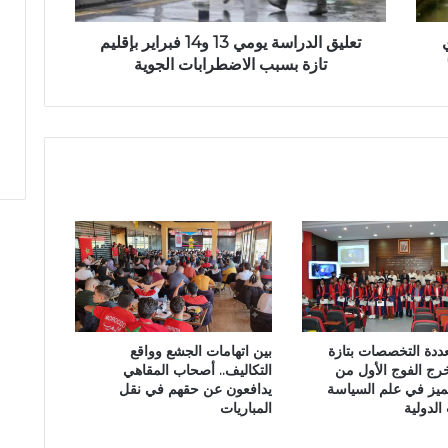
ر
ا
تعليق الدراسة يومي 13 و14 فبراير بإقليم
س
تازة بسبب الاضطرابات الجوية
ة
ي
و
م
ي
1
3
و
1
4
ف
ب
ر
عددة التخصصات بتازة
بين اتهامات الجشع وواقع
ا
رج الفوج الأول من
التكاليف.. أصحاب المقاهي
ي
ميز في علم السياسة
يدافعون عن حقهم في نقل
ر
الدولية
المباريات
ب
إ