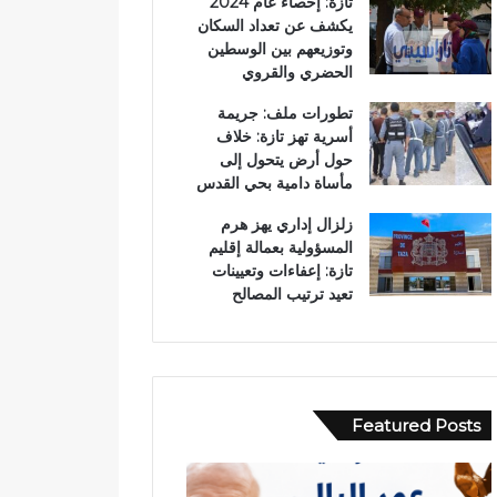
تازة: إحصاء عام 2024
يكشف عن تعداد السكان
وتوزيعهم بين الوسطين
الحضري والقروي
تطورات ملف: جريمة
أسرية تهز تازة: خلاف
حول أرض يتحول إلى
مأساة دامية بحي القدس
زلزال إداري يهز هرم
المسؤولية بعمالة إقليم
تازة: إعفاءات وتعيينات
تعيد ترتيب المصالح
Featured Posts
ح
ب
ا
و