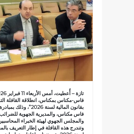
ك
ت
ر
و
ن
ي
ا
فاس-مكناس بمكناس، انطلاقة القافلة الت
بقانون المالية لسنة 
فاس مكناس، والمديرية الجهوية للضرائب،
والمجلس الجهوي لهيئة الخبراء المحاسب
وتندرج هذه القافلة في إطار التعريف بالمس
و
ف
ا
ي