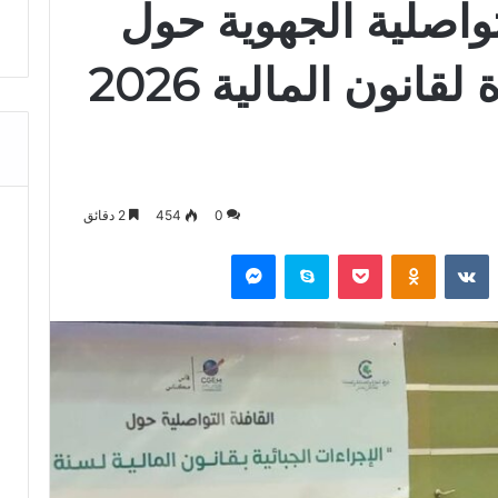
تواصلية الجهوية حول
الإجراءات الجديدة لقانون المالية 2026
0
454
2 دقائق
‏Reddit
‏VKontakte
Odnoklassniki
‫Pocket
سكايب
ماسنجر