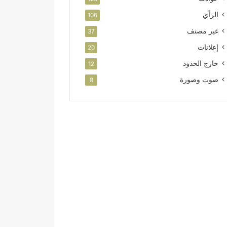
الرأي
106
غير مصنف
37
إعلانات
20
خارج الحدود
12
صوت وصورة
8