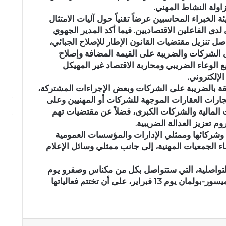
ق
ا
لخبراء المحاسبين عرضاً تقنياً حول آليات الامتثال
ل
لدى الفاعلين الاقتصاديين. فيما أكد المدير الجهوي
ا
ب أن قانون المالية لسنة 2026 يواصل تنزيل مقتضيات القانون الإطار للإصلاح الجبائي،
ن
 الشركات والضريبة على القيمة المضافة وإصلاح
ت
 الوعاء الضريبي ومحاربة الاقتصاد غير المهيكل
خ
لإلكتروني.
ا
علقة بالضريبة على الشركات وبعض الإجراءات المشتركة،
ب
يجارات العقارات الموجهة للشركات أو المهنيين وعلى
ا
لمالية والشركات الكبرى، فضلاً عن مقتضيات تهم
ت
م تعزيز العدالة الضريبية.
ا
وشركائها وممثلي الإدارات والمؤسسات العمومية
ل
ت
ء الجمعيات المهنية، إلى جانب ممثلي وسائل الإعلام
ش
ر
لة التواصلية، التي ستتواصل بكل من مكناس وصفرو يوم
ي
12 فبراير 2026، والحاجب وإفران-آزرو وميسور-بولمان يوم 13 فبراير، على أن تختتم فعالياتها
ع
ي
ة
ب