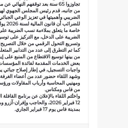
تجاوزوا 65 سنة بعد توقفهم النهائي عن مزاولة النشاط المهني.
ئ
ا
ي
ح
من جانبه، قدم رئيس المجلس الجهوي لهيئة ا
ي
ت
الضريبي وأهميتها في تعزيز الوعي الجبائي 
ت
ف
للضرائ
ح
ا
خاصة ما يتعلق بملاءمة نسب الضريبة على
و
ء
الضريبة على الدخل، مع التركيز على توسيع
ل
ب
وتسريع التحول الرقمي من خلال التصريح ا
إ
خ
كما تم التطرق إلى عدد من التدابير المت
ل
م
من بينها توسيع الاقتطاع من المنبع على إ
ى
س
بعض الخدمات المقدمة لفائدة المؤسسات ا
ب
ة
واجبات التسجيل، في إطار إصلاح جبائي يرو
ؤ
م
وشهد اللقاء حضور عدد من أعضاء الغرفة 
ر
ن
ة
ح
ومهنيي المحاسبة وأرباب المقاولات ورؤسا
ل
ف
من فاس ومكناس.
ل
ظ
واختُتم اللقاء بالإعلان عن برنامج القاف
ت
ة
ل
ا
بمدينة فاس يوم 17 فبراير الجاري.
و
ل
ث
ق
و
ر