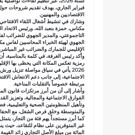
د
أ
فبراير الجاري، بهدف تقديم شروحات حول 
ي
ج
الاقتصاديين والمهنيين.
ا
و
وشارك في تنشيط أشغال اللقاء الافتتاحي
ج
ا
مكناس، حمزة بنعبد الله، ورئيس الاتحاد 
ع
ء
وادي اجعونة بتازة… شريان مائي
في أج
التاجموعتي، والمدير الجهوي للضرائب ل
و
إ
يتحول إلى بؤرة للتلوث ويبدد حلم
بخمس
الجهوي لهيئة الخبراء المحاسبين لفاس م
ن
ي
الإقليمي للجمارك والضرائب غير المباشرة
متنزه بيئي
بدار 
ة
م
وأكد رئيس الغرفة، في كلمة بالمناسبة، أن 
ب
ا
رمزية تعكس المكانة التي يحظى بها الإقليم
ت
ن
2026 يأتي في سياق مواصلة تنزيل ورش 
ا
ي
ز
ة
الاجتماعية، إلى جانب دعم الانتعاش الاق
ة
م
مرتبطة خصوصاً بالتقلبات المناخية.
…
ه
وأشار إلى أن من أبرز مرتكزات قانون المال
ش
ي
الفوارق الاجتماعية والمجالية، وتعزيز الق
ر
ب
وتأهيل المنظومتين الصحية والتعليمية، فض
ي
ة
والمتوسطة وخلق فرص الشغل، مع الحفاظ ع
ا
.
كما أبرز مستجداً يهم فئة من التجار، يتم
ن
.
م
ا
المائة من مبلغ الأصل التجاري زائد القيمة
ا
ل