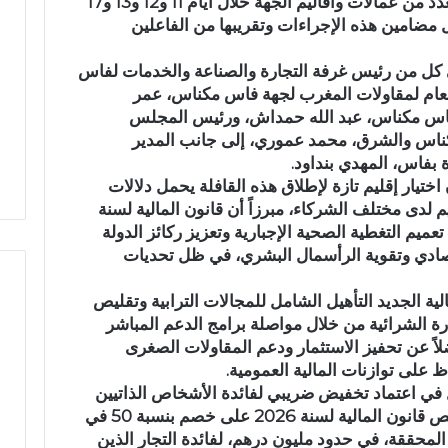
لسنة 2026، عبر تنظيم لقاءات تواصلية بعدد من عمالات وأقاليم الجهة خلال أيام 11 و12 و13 و17
م
مضامين هذه الإجراءات وتقريبها من الفاعلين
ي
اً
 كل من رئيس غرفة التجارة والصناعة والخدمات لفاس
.
العام لمقاولات المغرب لجهة فاس مكناس، عمر
.
واء إيمانية مهيبة.. الاحتفاء
رسمياً.. عمر البالي يدخل سبا
فاس مكناس، عبد الله حمداش، ورئيس المجلس
ع
ة من حفظة القرآن الكريم
الانتخابات التشريعية بدائرة تا
كناس والشرق، محمد عموري، إلى جانب المدير
م
 بفاس، المهدي بنداود.
القرآن المشور بتازة
مرشحاً لحزب النهضة
ر
اختيار إقليم تازة لإطلاق هذه القافلة يحمل دلالات
ا
 لدى مختلف الشركاء، مبرزاً أن قانون المالية لسنة
ل
تعميم التغطية الصحية الإجبارية وتعزيز ركائز الدولة
ب
ا
تصادي وتقوية الرأسمال البشري، في ظل تحديات
ل
ي
ية الجديد التأهيل الشامل للمجالات الترابية وتقليص
ي
درة الشرائية من خلال مواصلة برامج الدعم المباشر
د
لاً عن تحفيز الاستثمار ودعم المقاولات الصغرى
خ
لى توازنات المالية العمومية.
ل
ثل في اعتماد تخفيض ضريبي لفائدة الأشخاص الذاتيين
س
غير المتوفرين على نظام للتقاعد، حيث ينص قانون المالية لسنة 2026 على خصم بنسبة 50 في
ب
 المحققة، في حدود مليون درهم، لفائدة التجار الذين
ا