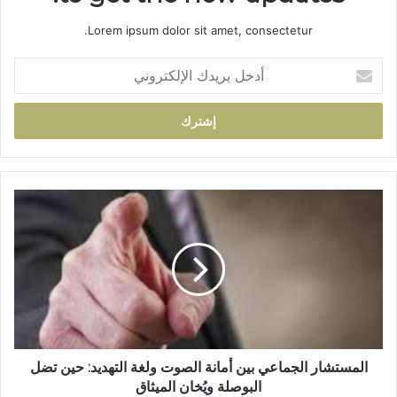
Lorem ipsum dolor sit amet, consectetur.
أ
د
خ
ل
ب
ر
ي
د
ا
ك
ل
ا
م
ل
س
إ
ت
ل
ش
ك
ا
ت
ر
ر
ا
و
ل
المستشار الجماعي بين أمانة الصوت ولغة التهديد: حين تضل
ن
ج
البوصلة ويُخان الميثاق