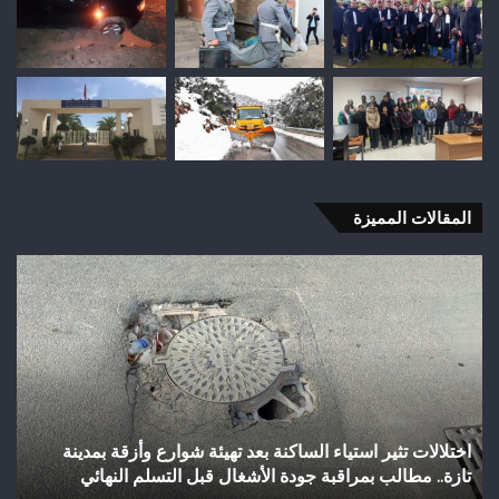
المقالات المميزة
شباب
رأس
أجيري
يحقق
إنجازاً
تاريخياً
بالصعود
إلى
شباب رأس أجيري يحقق إنجازاً تاريخياً بالصعود إلى القسم
القسم
الثاني هواة ويتوج بطلاً لعصبة فاس مكناس
الثاني