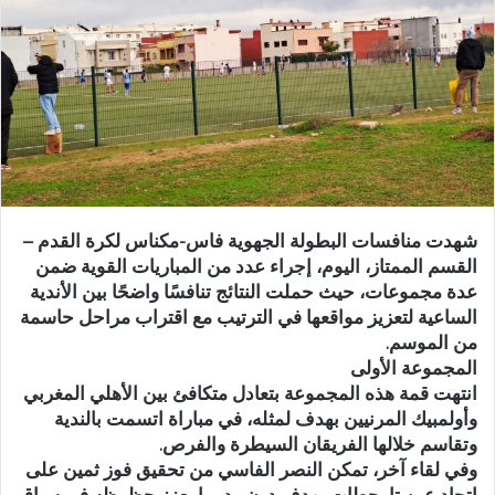
ر
ي
د
ا
إ
ل
ك
ت
ر
شهدت منافسات البطولة الجهوية فاس-مكناس لكرة القدم –
و
القسم الممتاز، اليوم، إجراء عدد من المباريات القوية ضمن
ن
عدة مجموعات، حيث حملت النتائج تنافسًا واضحًا بين الأندية
ي
الساعية لتعزيز مواقعها في الترتيب مع اقتراب مراحل حاسمة
ا
من الموسم.
المجموعة الأولى
انتهت قمة هذه المجموعة بتعادل متكافئ بين الأهلي المغربي
وأولمبيك المرنيين بهدف لمثله، في مباراة اتسمت بالندية
وتقاسم خلالها الفريقان السيطرة والفرص.
وفي لقاء آخر، تمكن النصر الفاسي من تحقيق فوز ثمين على
اتحاد عين تاوجطات بهدف دون رد، ما يعزز حظوظه في سباق