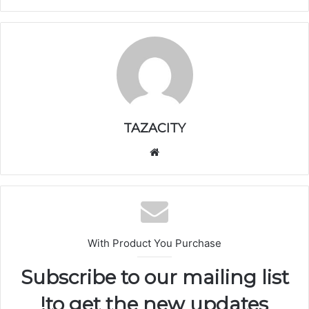
TAZACITY
موق
ع
الوي
ب
With Product You Purchase
Subscribe to our mailing list
to get the new updates!