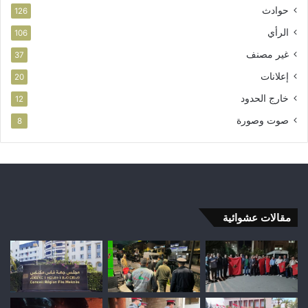
حوادث
126
الرأي
106
غير مصنف
37
إعلانات
20
خارج الحدود
12
صوت وصورة
8
مقالات عشوائية