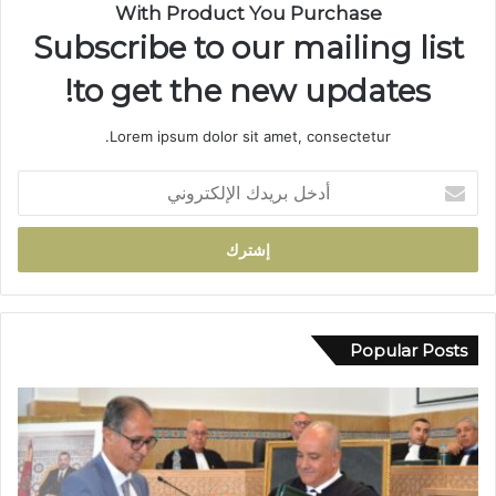
ة
With Product You Purchase
ب
Subscribe to our mailing list
د
و
to get the new updates!
ا
ر
Lorem ipsum dolor sit amet, consectetur.
أ
ي
أ
ل
د
م
خ
ا
ل
م
ب
ت
ر
ج
ي
د
د
Popular Posts
د
ك
م
ا
ط
ل
ا
إ
ل
ل
ب
ك
إ