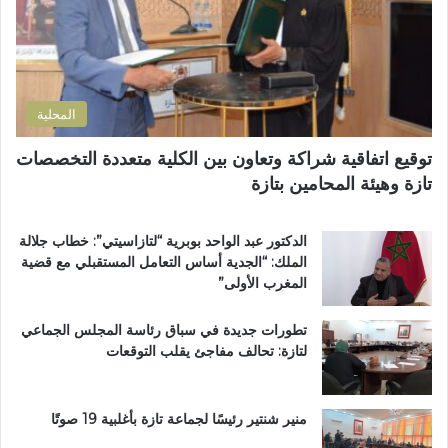
ت
ص
ر
ل
و
ا
ن
ح
ي
ا
المحلية
ل
ط
توقيع اتفاقية شراكة وتعاون بين الكلية متعددة التخصصات
ر
تازة وهيئة المحامين بتازة
ي
ق
ب
الدكتور عبد الواحد بوبرية “لتازاسيتي”: خطاب جلالة
ج
الملك: “الجدية أساس التعامل المستقبلي مع قضية
م
المغرب الأولى”
ا
ع
تطورات جديدة في سباق رئاسة المجلس الجماعي
ة
لتازة: تحالف مفاجئ يقلب التوقعات
ب
ن
ي
ل
منير شنتير رئيسًا لجماعة تازة بأغلبية 19 صوتًا
ن