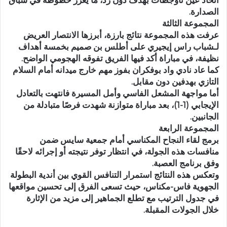
الصدارة.
المجموعة الثالثة
عرفت هذه المجموعة نتائج بارزة، أبرزها الانتصار العريض
لـشباب راس إيجيري على أطلس بن صميم بخمسة أهداف
نظيفة، في مباراة أكد فيها الفريق تفوقه الهجومي الواضح.
كما عاد نادي واد بوفكران بفوز مهم خارج ميدانه أمام السلام
التازي بهدفين دون مقابل.
أما مواجهة المشعل الفاسي وأمل المسيرة فانتهت بالتعادل
الإيجابي (1-1)، بعد مباراة متوازنة شهدت فرصًا متبادلة من
الجانبين.
المجموعة الرابعة
برمج لقاء النجاح المكناسي أمام جمعية سايس ضمن
منافسات هذه الجولة، في انتظار توفر نتيجته أو إجرائه لاحقًا
وفق برنامج العصبة.
وتعكس هذه النتائج استمرار التنافس القوي بين أندية البطولة
الجهوية فاس-مكناس، حيث تسعى الفرق إلى تحسين مواقعها
في جدول الترتيب مع تطلع الجماهير إلى مزيد من الإثارة
خلال الجولات المقبلة.