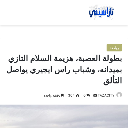
بحث عن
الق
رياضة
بطولة العصبة، هزيمة السلام التازي
بميدانه، وشباب راس ايجيري يواصل
التألق
TAZACITY
أ
0
304
دقيقة واحدة
ر
س
ل
ب