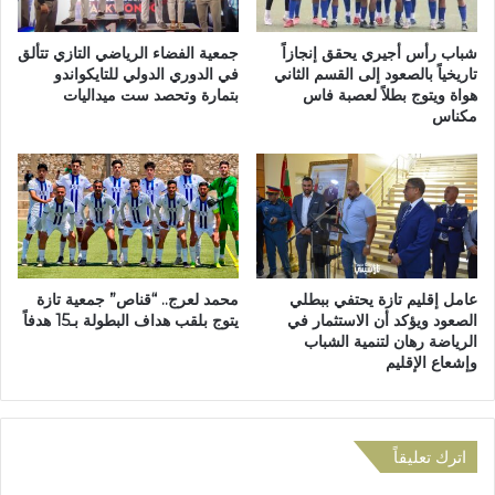
ا
ر
ل
ا
ت
ط
شباب رأس أجيري يحقق إنجازاً
جمعية الفضاء الرياضي التازي تتألق
ه
ي
تاريخياً بالصعود إلى القسم الثاني
في الدوري الدولي للتايكواندو
د
هواة ويتوج بطلاً لعصبة فاس
بتمارة وتحصد ست ميداليات
ب
مكناس
ي
ت
د
ا
:
ز
ح
ة
ي
ت
ن
ع
ت
ل
ض
ن
عامل إقليم تازة يحتفي ببطلي
محمد لعرج.. “قناص” جمعية تازة
ل
و
الصعود ويؤكد أن الاستثمار في
يتوج بلقب هداف البطولة بـ15 هدفاً
ا
ق
الرياضة رهان لتنمية الشباب
ل
ف
وإشعاع الإقليم
ب
ة
و
ا
ص
ح
ل
ت
اترك تعليقاً
ة
ج
و
ا