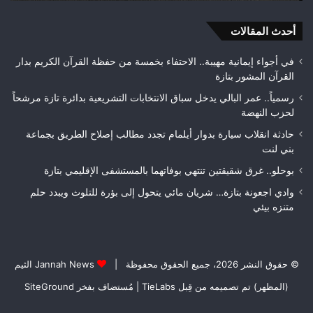
هواة
ويتوج
بطلاً
أحدث المقالات
لعصبة
فاس
في أجواء إيمانية مهيبة.. الاحتفاء بخمسة من حفظة القرآن الكريم بدار
مكناس
القرآن المشور بتازة
رسمياً.. عمر البالي يدخل سباق الانتخابات التشريعية بدائرة تازة مرشحاً
لحزب النهضة
حادثة انقلاب سيارة بدوار أيلمام تجدد مطالب إصلاح الطريق بجماعة
بني لنت
بوحلو.. غرق شقيقتين تنتهي بوفاتهما بالمستشفى الإقليمي بتازة
وادي اجعونة بتازة… شريان مائي يتحول إلى بؤرة للتلوث ويبدد حلم
متنزه بيئي
© حقوق النشر 2026، جميع الحقوق محفوظة |
Jannah News الثيم
(المظهر) تم تصميمه من قِبل TieLabs
| مُستضاف بفخر
SiteGround