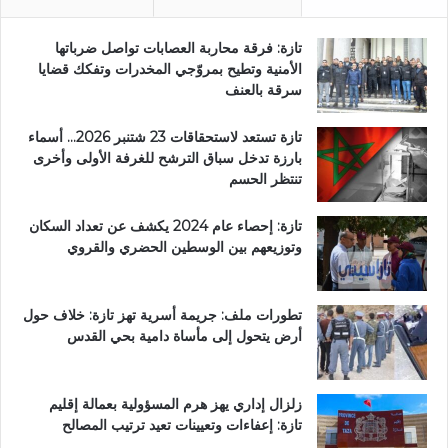
تازة: فرقة محاربة العصابات تواصل ضرباتها
الأمنية وتطيح بمروّجي المخدرات وتفكك قضايا
سرقة بالعنف
تازة تستعد لاستحقاقات 23 شتنبر 2026… أسماء
بارزة تدخل سباق الترشح للغرفة الأولى وأخرى
تنتظر الحسم
تازة: إحصاء عام 2024 يكشف عن تعداد السكان
وتوزيعهم بين الوسطين الحضري والقروي
تطورات ملف: جريمة أسرية تهز تازة: خلاف حول
أرض يتحول إلى مأساة دامية بحي القدس
زلزال إداري يهز هرم المسؤولية بعمالة إقليم
تازة: إعفاءات وتعيينات تعيد ترتيب المصالح