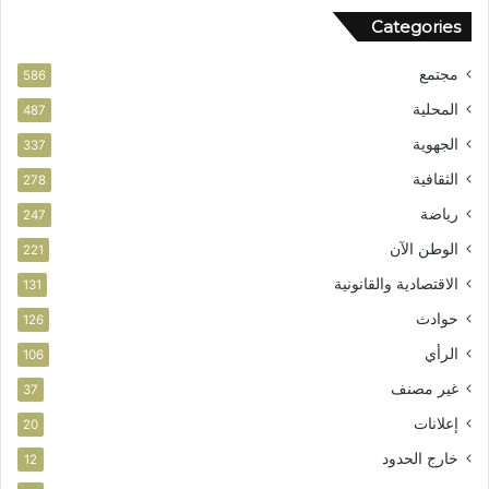
ن
و
Categories
ر
ب
مجتمع
ت
586
ا
المحلية
487
ز
الجهوية
ة
337
الثقافية
278
رياضة
247
الوطن الآن
221
الاقتصادية والقانونية
131
حوادث
126
الرأي
106
غير مصنف
37
إعلانات
20
خارج الحدود
12