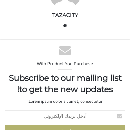
TAZACITY
موق
ع
الوي
ب
With Product You Purchase
Subscribe to our mailing list
to get the new updates!
Lorem ipsum dolor sit amet, consectetur.
أ
د
خ