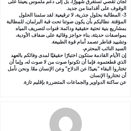
لجان تقصي تستغرق شهورًا، بل إلى دعم ملموس يعيننا على
الوقوف على أقدامنا من جديد.
3- المطالبة بحلول جذرية، لا ترقيعية: لقد سئمنا الحلول
المؤقتة. نطالبكم بأن يكون صوتنا تحت قبة البرلمان، للمطالبة
بمشاريع بنية تحتية حقيقية ودائمة: قنوات لتصريف المياه
بمواصفات حديثة، بناء حواجز وقائية على ضفاف الأودية،
وتشييد قناطر تصمد أمام قوة الطبيعة.
السيد النائب المحترم،
إن الأيام القادمة ستكون اختبارًا حقيقيًا لمدى وفائكم بالعهد
الذي قطعتموه. فإما أن تكونوا صوت من لا صوت له، وإما أن
تختاروا البقاء “بعيدًا عن الدلاح” وعن الإنسان معًا. ونحن نأمل
أن تختاروا الإنسان.
عن ساكنة الدواوير والجماعات المتضررة بإقليم تازة.