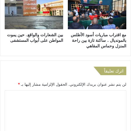
ن
ط
ب
ر
س
ي
ا
ق
ك
ب
مع اقتراب مباريات أسود الأطلس
بين الشعارات والواقع.. حين يموت
ن
ي
بالمونديال .. ساكنة تازة بين راحة
المواطن على أبواب المستشفى
ة
ن
المنزل وحماس المقاهي
د
د
ر
و
ب
ا
ب
ر
اترك تعليقاً
ن
"
ع
ا
ي
لن يتم نشر عنوان بريدك الإلكتروني.
الحقول الإلزامية مشار إليها بـ
*
ل
و
ش
ا
ن
ي
خ
ا
ل
ط
ب
ت
ر
"
ا
ع
و
ن
"
ل