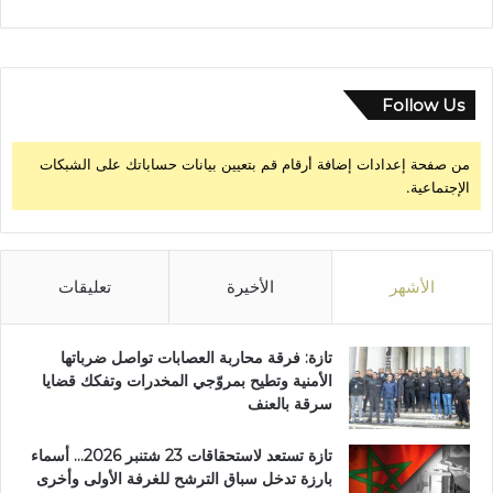
ي
دً
ا
ع
ل
Follow Us
ى
س
من صفحة إعدادات إضافة أرقام قم بتعيين بيانات حساباتك على الشبكات
ك
الإجتماعية.
ا
ن
ج
م
ا
الأشهر
الأخيرة
تعليقات
ع
ة
أ
تازة: فرقة محاربة العصابات تواصل ضرباتها
م
الأمنية وتطيح بمروّجي المخدرات وتفكك قضايا
س
سرقة بالعنف
ي
ل
تازة تستعد لاستحقاقات 23 شتنبر 2026… أسماء
ة
بارزة تدخل سباق الترشح للغرفة الأولى وأخرى