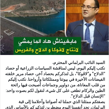
ب
ر
ي
د
ا
إ
ل
ك
ت
ر
السيد النائب البرلماني المحترم،
و
نكتب إليكم اليوم، ليس لمناقشة السياسات الزراعية أو حصاد
ن
“الدلاح” و”لاڤوكا”، بل لنذكركم بحصاد آخر، حصاد مرير خلفته
ي
الفيضانات الأخيرة في بيوتنا وممتلكاتنا وأرواحنا. نكتب إليكم
ا
من قلب المعاناة، من دواوير وجماعات أصبحت فيها رائحة
الطين والركام تطغى على كل شيء، لنقول لكم بصوت واحد:
“الإنسان قبل الدلاح”.
بصفتكم ممثلنا الذي حملنا له أصواتنا وأحلامنا إلى قبة
البرلمان، نجد أنفسنا اليوم مضطرين لتذكيركم بالأساس الذي