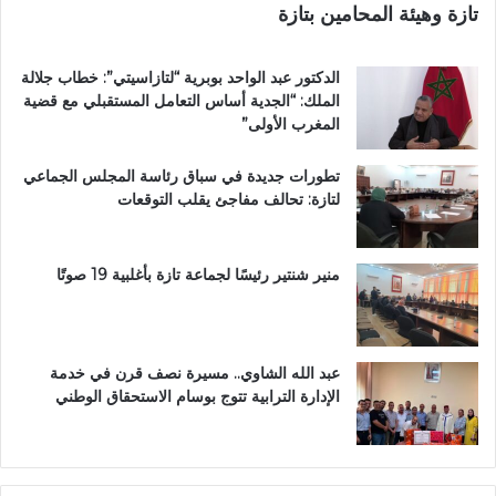
تازة وهيئة المحامين بتازة
ا
ن
ز
ا
ة
ل
الدكتور عبد الواحد بوبرية “لتازاسيتي”: خطاب جلالة
.
ك
الملك: “الجدية أساس التعامل المستقبلي مع قضية
.
ر
المغرب الأولى”
و
ي
م
م
تطورات جديدة في سباق رئاسة المجلس الجماعي
ط
ب
لتازة: تحالف مفاجئ يقلب التوقعات
ا
د
ل
ا
ب
ر
ب
ا
منير شنتير رئيسًا لجماعة تازة بأغلبية 19 صوتًا
ت
ل
ع
ق
ز
ر
ي
آ
عبد الله الشاوي.. مسيرة نصف قرن في خدمة
ز
ن
الإدارة الترابية تتوج بوسام الاستحقاق الوطني
ا
ا
ل
ل
أ
م
م
ش