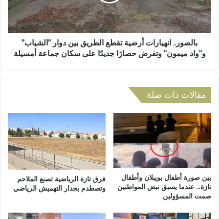
ق
ر
ي
.
ل
.
ل
ا
س
ن
بالصور.. انهيارات أرضية تقطع الطريق بين دوار "الشياب"
ل
ه
و"واد ميمون" وتفرض حصارًا جديدًا على سكان جماعة أمسيلة
ط
ي
ا
ا
ت
ر
ب
ا
مقالات ذات صلة
ت
ت
ا
أ
ز
ر
ة
ض
ا
ي
ل
ة
ع
ت
ل
ق
بين صورة أطفال بويبلان وأطفال
فرق تازة الرياضية تصنع الملاحم
ي
ط
تازة… عندما يسبق نبض المواطنين
وتصطدم بجدار التهميش الرياضي
ا
صمت المسؤولين
ع
ي
ا
ج
ل