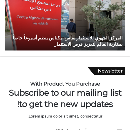
ا
أ
ة
ج
ش
و
خ
ا
ص
ء
إ
إ
وفاة شخص إثر طعنة بالسلاح الأبيض بوادي بوزملان ضواحي
ف
ث
ي
تازة.. ومطالب بتعزيز الأمن
ا
ر
م
ط
ا
ع
ن
ن
ي
ة
ة
Newsletter
ب
م
ا
ه
With Product You Purchase
ل
ي
Subscribe to our mailing list
س
ب
ل
ة
to get the new updates!
ا
.
ح
.
Lorem ipsum dolor sit amet, consectetur.
ا
ا
ل
ل
أ
أ
ا