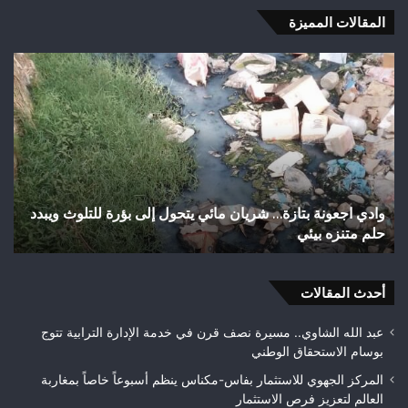
المقالات المميزة
اختلالات
شب
تثير
رأ
استياء
أجي
الساكنة
يح
بعد
إنجا
تهيئة
تاري
شوارع
بال
وأزقة
إلى
اختلالات تثير استياء الساكنة بعد تهيئة شوارع وأزقة بمدينة
ش
بمدينة
الق
تازة.. مطالب بمراقبة جودة الأشغال قبل التسلم النهائي
ا
تازة..
الث
مطالب
هوا
بمراقبة
ويت
جودة
أحدث المقالات
بطلا
الأشغال
لعص
قبل
فا
عبد الله الشاوي.. مسيرة نصف قرن في خدمة الإدارة الترابية تتوج
التسلم
مك
بوسام الاستحقاق الوطني
النهائي
المركز الجهوي للاستثمار بفاس-مكناس ينظم أسبوعاً خاصاً بمغاربة
العالم لتعزيز فرص الاستثمار