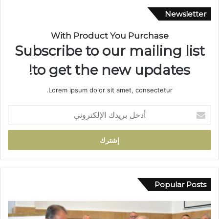
ة
Newsletter
ب
ا
With Product You Purchase
ل
Subscribe to our mailing list
س
ل
to get the new updates!
ا
ح
Lorem ipsum dolor sit amet, consectetur.
ا
ل
أ
أ
د
ب
خ
ي
ل
ض
ب
ب
ر
و
ي
ا
د
Popular Posts
د
ك
ي
ا
ب
ل
و