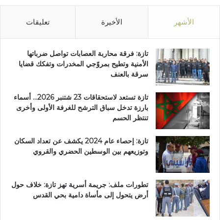
ف
ي
الأشهر
الأخيرة
تعليقات
ض
ا
ن
تازة: فرقة محاربة العصابات تواصل ضرباتها
ا
الأمنية وتطيح بمروّجي المخدرات وتفكك قضايا
ت
سرقة بالعنف
تازة تستعد لاستحقاقات 23 شتنبر 2026… أسماء
بارزة تدخل سباق الترشح للغرفة الأولى وأخرى
تنتظر الحسم
تازة: إحصاء عام 2024 يكشف عن تعداد السكان
وتوزيعهم بين الوسطين الحضري والقروي
تطورات ملف: جريمة أسرية تهز تازة: خلاف حول
أرض يتحول إلى مأساة دامية بحي القدس