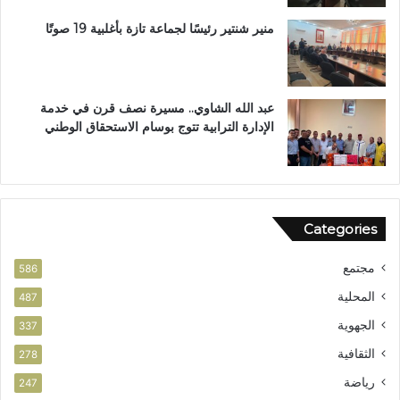
ب
ب
منير شنتير رئيسًا لجماعة تازة بأغلبية 19 صوتًا
ت
ع
ز
ي
عبد الله الشاوي.. مسيرة نصف قرن في خدمة
ز
الإدارة الترابية تتوج بوسام الاستحقاق الوطني
ا
ل
أ
م
ن
Categories
مجتمع
586
المحلية
487
الجهوية
337
الثقافية
278
رياضة
247