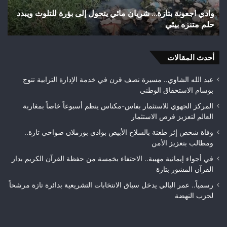
وأزقة
ريان مائي يتحول إلى بؤرة للتلوث ويبدد
اختلالات تثير استياء السا
بمدينة
تازة.. مطالب بمراقبة جود
تازة..
مطالب
بمراقبة
أحدث المقالات
جودة
الأشغال
قبل
عبد الله الشاوي.. مسيرة نصف قرن في خدمة الإدارة الترابية تتوج
التسلم
بوسام الاستحقاق الوطني
النهائي
المركز الجهوي للاستثمار بفاس-مكناس ينظم أسبوعاً خاصاً بمغاربة
العالم لتعزيز فرص الاستثمار
وفاة شخص إثر طعنة بالسلاح الأبيض بوادي بوزملان ضواحي تازة..
ومطالب بتعزيز الأمن
في أجواء إيمانية مهيبة.. الاحتفاء بخمسة من حفظة القرآن الكريم بدار
القرآن المشور بتازة
رسمياً.. عمر البالي يدخل سباق الانتخابات التشريعية بدائرة تازة مرشحاً
لحزب النهضة