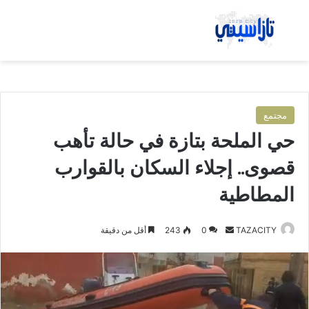
بحث عن
الق
مجتمع
حي الملحة بتازة في حالة تأهب
قصوى.. إجلاء السكان بالقوارب
المطاطية
TAZACITY
أ
0
243
أقل من دقيقة
ر
س
ل
ب