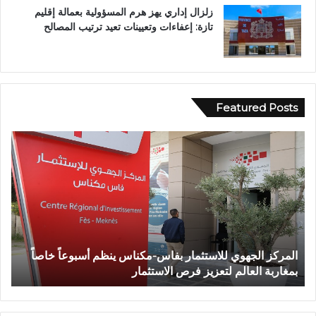
زلزال إداري يهز هرم المسؤولية بعمالة إقليم
تازة: إعفاءات وتعيينات تعيد ترتيب المصالح
Featured Posts
و
ف
ا
ة
ش
خ
ص
إ
س-مكناس ينظم أسبوعاً خاصاً
وفاة شخص إثر طعنة بالسلاح الأب
ث
استثمار
تازة.. ومطالب بتعزيز الأمن
ر
ط
ع
ن