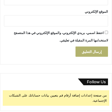
ا
ن
الموقع الإلكتروني
م
ي
د
ا
احفظ اسمي، بريدي الإلكتروني، والموقع الإلكتروني في هذا المتصفح
ن
ي
لاستخدامها المرة المقبلة في تعليقي.
اً
ل
ت
ف
ا
د
ي
م
Follow Us
خ
ا
من صفحة إعدادات إضافة أرقام قم بتعيين بيانات حساباتك على الشبكات
ط
الإجتماعية.
ر
ا
ل