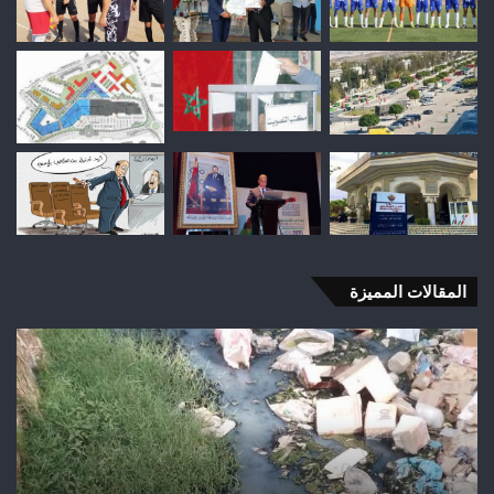
المقالات المميزة
اختلالات
تثير
استياء
الساكنة
بعد
تهيئة
شوارع