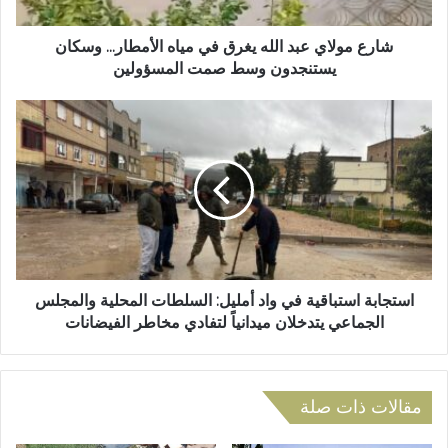
ت
ا
ر
ي
و
ع
شارع مولاي عبد الله يغرق في مياه الأمطار... وسكان
ن
ب
يستنجدون وسط صمت المسؤولين
ي
د
ا
ا
ل
س
ل
ت
ه
ج
ي
ا
غ
ب
ر
ة
ق
ا
ف
س
ي
ت
استجابة استباقية في واد أمليل: السلطات المحلية والمجلس
م
ب
الجماعي يتدخلان ميدانياً لتفادي مخاطر الفيضانات
ي
ا
ا
ق
ه
ي
ا
ة
مقالات ذات صلة
ل
ف
أ
ي