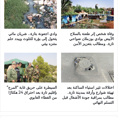
م
و
ط
ا
ا
د
ر
أ
.
م
.
ل
وفاة شخص إثر طعنة بالسلاح
وادي اجعونة بتازة… شريان مائي
.
ي
الأبيض بوادي بوزملان ضواحي
يتحول إلى بؤرة للتلوث ويبدد حلم
و
تازة.. ومطالب بتعزيز الأمن
متنزه بيئي
ل
س
:
ك
ا
ا
ل
ن
س
ي
ل
س
ط
ت
ا
اختلالات تثير استياء الساكنة بعد
السيطرة على حريق غابة “المرج”
ن
ت
تهيئة شوارع وأزقة بمدينة تازة..
بإقليم تازة بعد احتراق 24 هكتارًا
ج
ا
مطالب بمراقبة جودة الأشغال قبل
من الغطاء الغابوي
د
ل
التسلم النهائي
و
م
ن
ح
و
ل