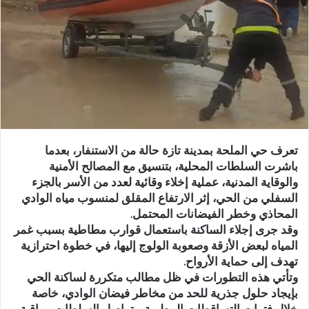
ر
ي
د
ا
إ
ل
ك
ت
ر
تعرف حي الملحة بمدينة تازة حالة من الاستنفار، بعدما
و
باشرت السلطات المحلية، بتنسيق مع المصالح الأمنية
ن
والوقاية المدنية، عملية إخلاء وقائية لعدد من الأسر بالجزء
ي
السفلي من الحي، إثر الارتفاع المقلق لمنسوب مياه الوادي
ا
المحاذي وخطر الفيضانات المحتمل.
وقد جرى إجلاء الساكنة باستعمال قوارب مطاطية بسبب غمر
المياه لبعض الأزقة وصعوبة الولوج إليها، في خطوة احترازية
تهدف إلى حماية الأرواح.
وتأتي هذه التطورات في ظل مطالب متكررة لساكنة الحي
بإيجاد حلول جذرية للحد من مخاطر فيضان الوادي، خاصة
خلال فترات التساقطات المطرية. وتواصل السلطات مراقبة