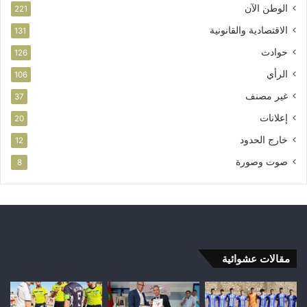
الوطن الآن
221
الاقتصادية والقانونية
131
حوادث
126
الرأي
106
غير مصنف
37
إعلانات
20
خارج الحدود
12
صوت وصورة
8
مقالات عشوائية