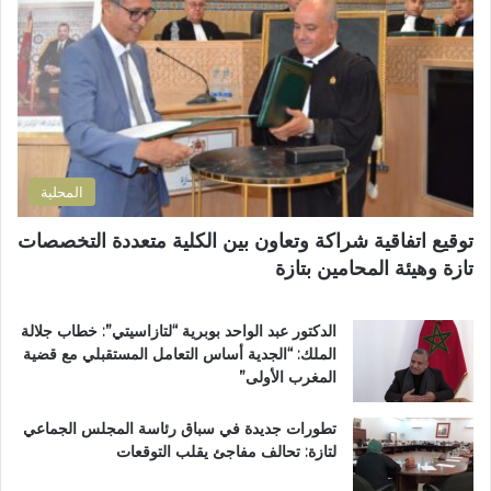
إ
ز
ل
م
ك
ل
ت
ا
ر
ن
و
ض
ن
و
ي
ا
المحلية
ح
ي
توقيع اتفاقية شراكة وتعاون بين الكلية متعددة التخصصات
ت
تازة وهيئة المحامين بتازة
ا
ز
ة
الدكتور عبد الواحد بوبرية “لتازاسيتي”: خطاب جلالة
.
الملك: “الجدية أساس التعامل المستقبلي مع قضية
.
المغرب الأولى”
و
م
تطورات جديدة في سباق رئاسة المجلس الجماعي
ط
لتازة: تحالف مفاجئ يقلب التوقعات
ا
ل