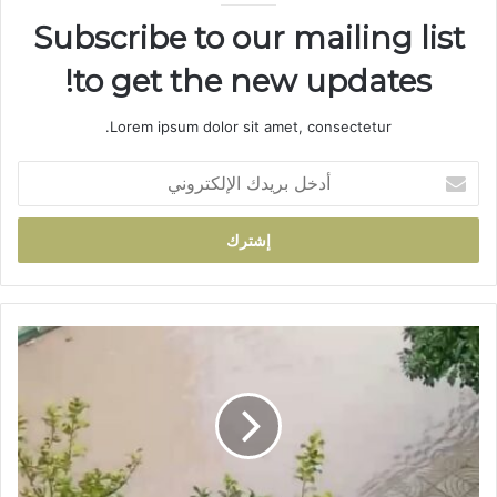
Subscribe to our mailing list
to get the new updates!
Lorem ipsum dolor sit amet, consectetur.
أ
د
خ
ل
ب
ر
ي
د
ش
ك
ا
ا
ر
ل
ع
إ
م
ل
و
ك
ل