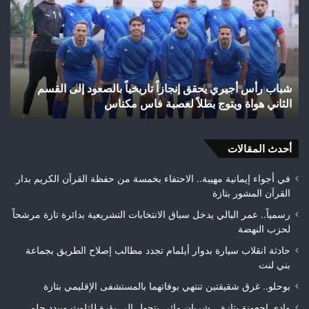
أجيري
حر
يحقق
غاب
إنجازاً
“ال
تاريخياً
بإق
بالصعود
تاز
إلى
بعد
شباب رأس أجيري يحقق إنجازاً تاريخياً بالصعود إلى القسم
القسم
احت
الثاني هواة ويتوج بطلاً لعصبة فاس مكناس
ه
الثاني
24
هواة
هكتا
ويتوج
من
بطلاً
أحدث المقالات
الغ
لعصبة
الغ
فاس
في أجواء إيمانية مهيبة.. الاحتفاء بخمسة من حفظة القرآن الكريم بدار
مكناس
القرآن المشور بتازة
رسمياً.. عمر البالي يدخل سباق الانتخابات التشريعية بدائرة تازة مرشحاً
لحزب النهضة
حادثة انقلاب سيارة بدوار أيلمام تجدد مطالب إصلاح الطريق بجماعة
بني لنت
بوحلو.. غرق شقيقتين تنتهي بوفاتهما بالمستشفى الإقليمي بتازة
وادي اجعونة بتازة… شريان مائي يتحول إلى بؤرة للتلوث ويبدد حلم