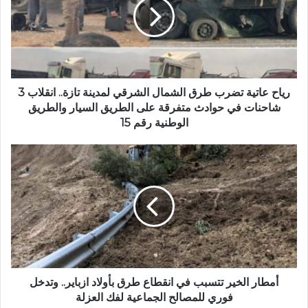
ل
ح
إ
ع
ل
ا
ك
ت
ت
ي
ر
ة
و
ت
رياح عاتية تضرب طرق الشمال الشرقي لمدينة تازة.. انقلاب 3
ن
ض
شاحنات في حوادث متفرقة على الطريق السيار والطريق
ي
ر
الوطنية رقم 15
ب
ط
أ
ر
م
ق
ط
ا
ا
ل
ر
ش
ا
م
ل
ا
خ
ل
ي
ا
ر
أمطار الخير تتسبب في انقطاع طرق بأولاد ازباير.. وتدخل
ل
ت
فوري للمصالح الجماعية لفك العزلة
ش