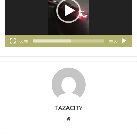
00:06
00:00
TAZACITY
موق
ع
الوي