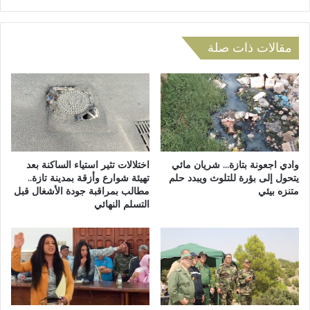
ت
ر
س
ق
ب
ي
ب
مقالات ذات صلة
ل
ف
م
ي
د
ا
ي
ن
ن
ق
ة
ط
ت
ا
ا
ع
وادي اجعونة بتازة… شريان مائي
اختلالات تثير استياء الساكنة بعد
ز
ط
يتحول إلى بؤرة للتلوث ويبدد حلم
تهيئة شوارع وأزقة بمدينة تازة..
ة
متنزه بيئي
مطالب بمراقبة جودة الأشغال قبل
ر
التسلم النهائي
.
ق
.
ب
ا
أ
ن
و
ق
ل
ل
ا
ا
د
ب
ا