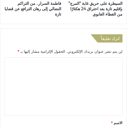
السيطرة على حريق غابة “المرج”
فاطمة السرار.. من التراكم
3
ز
بإقليم تازة بعد احتراق 24 هكتارًا
النضالي إلى رهان الترافع عن قضايا
ش
ب
من الغطاء الغابوي
تازة
ا
ا
ح
ي
ن
ر
ا
.
اترك تعليقاً
ت
.
ف
و
لن يتم نشر عنوان بريدك الإلكتروني.
الحقول الإلزامية مشار إليها بـ
*
ي
ت
ح
د
ا
و
خ
ا
ل
ل
د
ف
ت
ث
و
ع
م
ر
ت
ي
ل
ف
ل
ي
ر
ل
ق
م
ق
ة
ص
*
الاسم
*
ع
ا