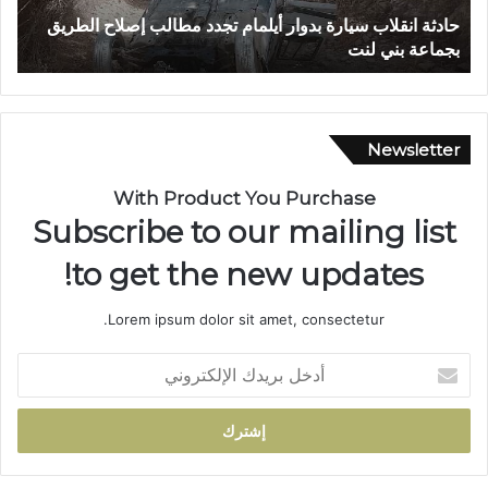
غ
دثة انقلاب سيارة بدوار أيلمام تجدد مطالب إصلاح الطريق
بوحلو..
ر
ماعة بني لنت
بتازة
ق
ش
ق
ي
ق
Newsletter
ت
ي
With Product You Purchase
ن
Subscribe to our mailing list
ت
ن
to get the new updates!
ت
ه
Lorem ipsum dolor sit amet, consectetur.
ي
ب
أ
و
د
ف
خ
ا
ل
ت
ب
ه
ر
م