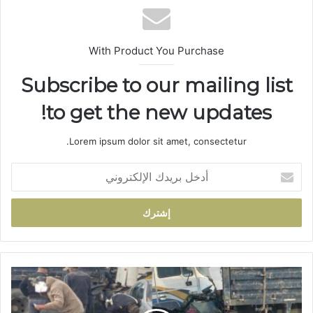
ب
With Product You Purchase
Subscribe to our mailing list
to get the new updates!
Lorem ipsum dolor sit amet, consectetur.
أ
د
خ
ل
ب
ر
ي
د
ر
ك
ي
ا
ا