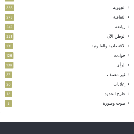
الجهوية
336
الثقافية
278
رياضة
247
الوطن الآن
221
الاقتصادية والقانونية
131
حوادث
126
الرأي
106
غير مصنف
37
إعلانات
20
خارج الحدود
12
صوت وصورة
8