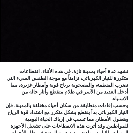
ر
ي
د
ا
إ
ل
ك
ت
ر
و
تشهد عدة أحياء بمدينة تازة، في هذه الأثناء، انقطاعات
ن
متكررة للتيار الكهربائي، تزامناً مع موجة الطقس السيء التي
ي
تضرب المنطقة، والمصحوبة برياح قوية وأمطار غزيرة، مما
ا
أدخل العديد من الأسر في ظلام متقطع وأثار حالة من
الاستياء.
وحسب إفادات متطابقة من سكان أحياء مختلفة بالمدينة، فإن
التيار الكهربائي بدأ ينقطع بشكل متكرر مع اشتداد قوة الرياح
وهطول الأمطار، مما تسبب في إرباك الحياة اليومية
للمواطنين. وقد أثرت هذه الانقطاعات على تشغيل الأجهزة
المنزلية والإنارة، وزادت من صعوبة الوضع في ظل الأجواء