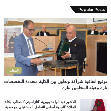
ي
ا
د
Popular Posts
ب
ك
ا
ا
ل
ل
م
إ
س
ل
ت
ك
ش
ت
ف
ر
ى
و
ا
ن
ل
ي
إ
المحلية
ق
ل
توقيع اتفاقية شراكة وتعاون بين الكلية متعددة التخصصات
ي
تازة وهيئة المحامين بتازة
م
ي
ب
الدكتور عبد الواحد بوبرية “لتازاسيتي”: خطاب جلالة
ت
الملك: “الجدية أساس التعامل المستقبلي مع قضية
ا