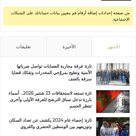
ل
و
من صفحة إعدادات إضافة أرقام قم بتعيين بيانات حساباتك على الشبكات
ط
الإجتماعية.
ن
ي
ة
ر
الأشهر
الأخيرة
تعليقات
ق
م
1
تازة: فرقة محاربة العصابات تواصل ضرباتها
5
الأمنية وتطيح بمروّجي المخدرات وتفكك قضايا
سرقة بالعنف
تازة تستعد لاستحقاقات 23 شتنبر 2026… أسماء
بارزة تدخل سباق الترشح للغرفة الأولى وأخرى
تنتظر الحسم
تازة: إحصاء عام 2024 يكشف عن تعداد السكان
وتوزيعهم بين الوسطين الحضري والقروي