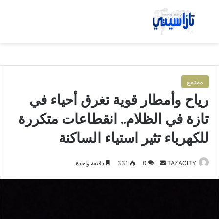
بحث عن
الق
مجتمع
رياح وأمطار قوية تغرق أحياء في
تازة في الظلام.. انقطاعات متكررة
للكهرباء تثير استياء الساكنة
TAZACITY
أ
0
331
دقيقة واحدة
ر
س
ل
ب