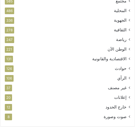
مجتمع
ت
585
ا
المحلية
486
ز
الجهوية
ة
336
الثقافية
278
رياضة
247
الوطن الآن
221
الاقتصادية والقانونية
131
حوادث
126
الرأي
106
غير مصنف
37
إعلانات
20
خارج الحدود
12
صوت وصورة
8