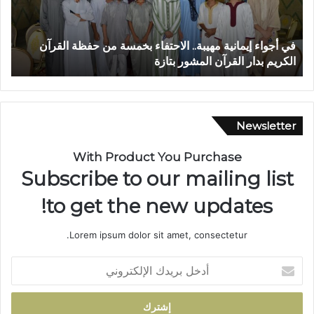
ا
.
ء
.
إ
ع
في أجواء إيمانية مهيبة.. الاحتفاء بخمسة من حفظة القرآن
ر
ي
م
الكريم بدار القرآن المشور بتازة
ت
م
ر
ا
ا
ن
ل
ي
ب
ة
ا
Newsletter
م
ل
ه
ي
With Product You Purchase
ي
ي
Subscribe to our mailing list
ب
د
ة
خ
to get the new updates!
.
ل
.
س
Lorem ipsum dolor sit amet, consectetur.
ا
ب
ل
ا
أ
ا
ق
د
ح
ا
خ
ت
ل
ل
ف
ا