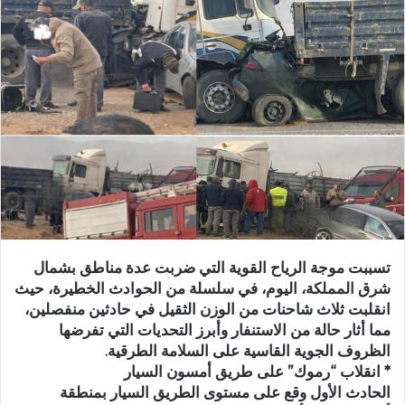
س
ل
ب
ر
ي
د
ا
إ
ل
ك
ت
ر
تسببت موجة الرياح القوية التي ضربت عدة مناطق بشمال
و
شرق المملكة، اليوم، في سلسلة من الحوادث الخطيرة، حيث
ن
انقلبت ثلاث شاحنات من الوزن الثقيل في حادثين منفصلين،
ي
مما أثار حالة من الاستنفار وأبرز التحديات التي تفرضها
ا
الظروف الجوية القاسية على السلامة الطرقية.
* انقلاب “رموك” على طريق أمسون السيار
الحادث الأول وقع على مستوى الطريق السيار بمنطقة