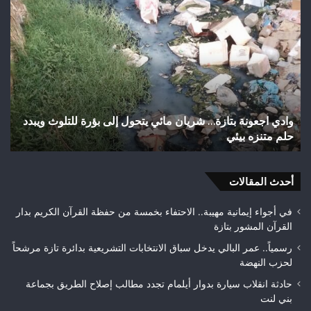
وادي
اخت
اجعونة
تثير
بتازة…
است
شريان
الس
مائي
بعد
يتحول
تهي
إلى
شوا
بؤرة
وأز
وادي اجعونة بتازة… شريان مائي يتحول إلى بؤرة للتلوث ويبدد
ا
للتلوث
بمد
حلم متنزه بيئي
ت
ويبدد
تازة
حلم
مط
متنزه
بمر
بيئي
أحدث المقالات
جود
الأ
قبل
في أجواء إيمانية مهيبة.. الاحتفاء بخمسة من حفظة القرآن الكريم بدار
الت
القرآن المشور بتازة
الن
رسمياً.. عمر البالي يدخل سباق الانتخابات التشريعية بدائرة تازة مرشحاً
لحزب النهضة
حادثة انقلاب سيارة بدوار أيلمام تجدد مطالب إصلاح الطريق بجماعة
بني لنت