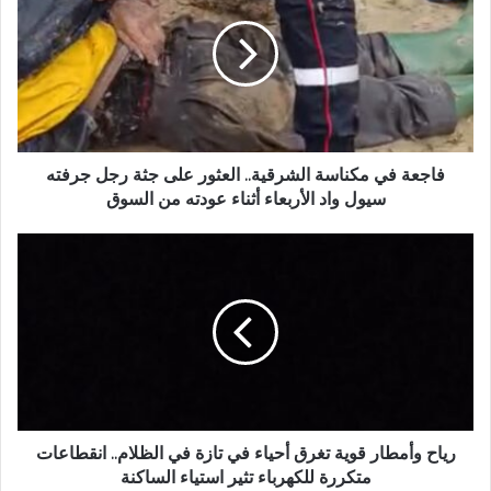
ا
ج
ل
ع
إ
ة
ل
ف
ك
ي
ت
م
ر
ك
و
ن
فاجعة في مكناسة الشرقية.. العثور على جثة رجل جرفته
ن
ا
سيول واد الأربعاء أثناء عودته من السوق
ي
س
ة
ر
ا
ي
ل
ا
ش
ح
ر
و
ق
أ
ي
م
ة
ط
.
ا
.
ر
رياح وأمطار قوية تغرق أحياء في تازة في الظلام.. انقطاعات
ا
ق
متكررة للكهرباء تثير استياء الساكنة