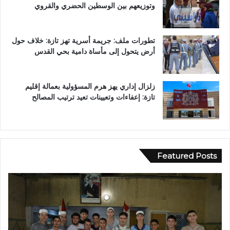
وتوزيعهم بين الوسطين الحضري والقروي
تطورات ملف: جريمة أسرية تهز تازة: خلاف حول
أرض يتحول إلى مأساة دامية بحي القدس
زلزال إداري يهز هرم المسؤولية بعمالة إقليم
تازة: إعفاءات وتعيينات تعيد ترتيب المصالح
Featured Posts
ف
ر
ي
س
أ
م
ج
ي
و
اً