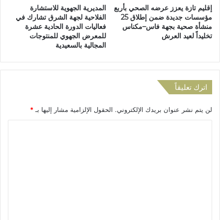
إقليم تازة يعزز عرضه الصحي بأربع
المديرية الجهوية للاستشارة
ل
ظ
مؤسسات جديدة ضمن إطلاق 25
الفلاحية لجهة الشرق تشارك في
و
ل
منشأة صحية بجهة فاس–مكناس
فعاليات الدورة الحادية عشرة
ا
ا
تخليداً لعيد العرش
للمعرض الجهوي للمنتوجات
د
م
المجالية بالسعيدية
ا
.
ل
.
أ
ا
ر
ن
اترك تعليقاً
ب
ق
ع
ط
لن يتم نشر عنوان بريدك الإلكتروني.
الحقول الإلزامية مشار إليها بـ
*
ا
ا
ء
ع
ا
أ
ا
ل
ث
ت
ن
م
ت
ا
ت
ع
ء
ك
ع
ر
ل
و
ر
ي
د
ة
ت
ق
ل