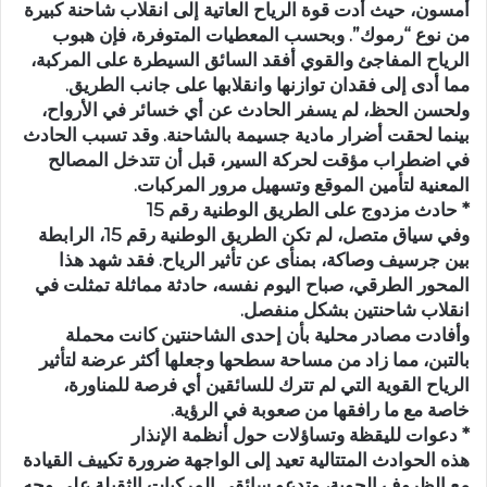
أمسون، حيث أدت قوة الرياح العاتية إلى انقلاب شاحنة كبيرة
من نوع “رموك”. وبحسب المعطيات المتوفرة، فإن هبوب
الرياح المفاجئ والقوي أفقد السائق السيطرة على المركبة،
مما أدى إلى فقدان توازنها وانقلابها على جانب الطريق.
ولحسن الحظ، لم يسفر الحادث عن أي خسائر في الأرواح،
بينما لحقت أضرار مادية جسيمة بالشاحنة. وقد تسبب الحادث
في اضطراب مؤقت لحركة السير، قبل أن تتدخل المصالح
المعنية لتأمين الموقع وتسهيل مرور المركبات.
* حادث مزدوج على الطريق الوطنية رقم 15
وفي سياق متصل، لم تكن الطريق الوطنية رقم 15، الرابطة
بين جرسيف وصاكة، بمنأى عن تأثير الرياح. فقد شهد هذا
المحور الطرقي، صباح اليوم نفسه، حادثة مماثلة تمثلت في
انقلاب شاحنتين بشكل منفصل.
وأفادت مصادر محلية بأن إحدى الشاحنتين كانت محملة
بالتبن، مما زاد من مساحة سطحها وجعلها أكثر عرضة لتأثير
الرياح القوية التي لم تترك للسائقين أي فرصة للمناورة،
خاصة مع ما رافقها من صعوبة في الرؤية.
* دعوات لليقظة وتساؤلات حول أنظمة الإنذار
هذه الحوادث المتتالية تعيد إلى الواجهة ضرورة تكييف القيادة
مع الظروف الجوية، وتدعو سائقي المركبات الثقيلة على وجه