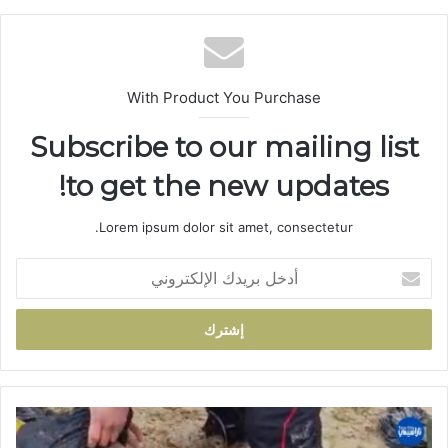
الوي
ب
With Product You Purchase
Subscribe to our mailing list
to get the new updates!
Lorem ipsum dolor sit amet, consectetur.
أ
د
خ
ل
ب
ر
ي
د
ف
ك
ا