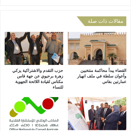
ل
و
ع
ي
ث
ة
و
ت
مقالات ذات صلة
ر
غ
ع
ر
ل
ق
ى
أ
ج
ح
ث
ي
ة
ا
ر
ء
القضاء يبدأ محاكمة منتخبين
حزب التقدم والاشتراكية يزكي
ج
ف
وأعوان سلطة في ملف انهيار
زهرة برحيوي عن جهة فاس
ل
عمارتين بفاس
مكناس لقيادة اللائحة الجهوية
ي
للنساء
ج
ت
ر
ا
ف
ز
ت
ة
ه
ف
س
ي
ي
ا
و
ل