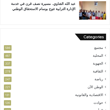
ي
آ
عبد الله الشاوي.. مسيرة نصف قرن في خدمة
ز
ن
الإدارة الترابية تتوج بوسام الاستحقاق الوطني
ا
ا
ل
ل
أ
م
م
ش
ن
و
Categories
ر
ب
مجتمع
ت
586
ا
المحلية
487
ز
الجهوية
ة
337
الثقافية
278
رياضة
247
الوطن الآن
221
الاقتصادية والقانونية
131
حوادث
126