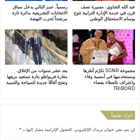
ح
عبد الله الشاوي.. مسيرة نصف
رسمياً.. عمر البالي يدخل سباق
و
قرن في خدمة الإدارة الترابية تتوج
الانتخابات التشريعية بدائرة تازة
بوسام الاستحقاق الوطني
مرشحاً لحزب النهضة
ل
ا
ل
ش
ا
ر
ع
إ
مجموعة SGNR تكرّم أطرها
بعد عشر سنوات من الإغلاق..
ل
ومستخدميها في أمسية وفاء
مغارة فريواطو بتازة تستعيد بريقها
ى
واعتراف بالعطاء بفضاء
وتفتح آفاقًا جديدة للسياحة والتنمية
م
TRIBORD
ص
د
ر
ر
اترك تعليقاً
ز
ق
لن يتم نشر عنوان بريدك الإلكتروني.
الحقول الإلزامية مشار إليها بـ
*
و
ج