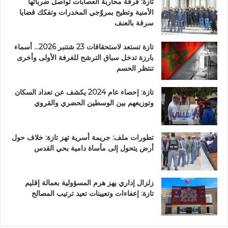
تازة: فرقة محاربة العصابات تواصل ضرباتها
الأمنية وتطيح بمروّجي المخدرات وتفكك قضايا
سرقة بالعنف
تازة تستعد لاستحقاقات 23 شتنبر 2026… أسماء
بارزة تدخل سباق الترشح للغرفة الأولى وأخرى
تنتظر الحسم
تازة: إحصاء عام 2024 يكشف عن تعداد السكان
وتوزيعهم بين الوسطين الحضري والقروي
تطورات ملف: جريمة أسرية تهز تازة: خلاف حول
أرض يتحول إلى مأساة دامية بحي القدس
زلزال إداري يهز هرم المسؤولية بعمالة إقليم
تازة: إعفاءات وتعيينات تعيد ترتيب المصالح