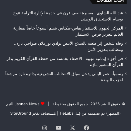
أحدث المقالات
الأشغال
لعص
قبل
فا
عبد الله الشاوي.. مسيرة نصف قرن في خدمة الإدارة الترابية تتوج
التسلم
مك
بوسام الاستحقاق الوطني
النهائي
المركز الجهوي للاستثمار بفاس-مكناس ينظم أسبوعاً خاصاً بمغاربة
العالم لتعزيز فرص الاستثمار
وفاة شخص إثر طعنة بالسلاح الأبيض بوادي بوزملان ضواحي تازة..
ومطالب بتعزيز الأمن
في أجواء إيمانية مهيبة.. الاحتفاء بخمسة من حفظة القرآن الكريم بدار
القرآن المشور بتازة
رسمياً.. عمر البالي يدخل سباق الانتخابات التشريعية بدائرة تازة مرشحاً
لحزب النهضة
© حقوق النشر 2026، جميع الحقوق محفوظة |
Jannah News الثيم
(المظهر) تم تصميمه من قِبل TieLabs
| مُستضاف بفخر
SiteGround
فيسبوك
‫X
‫YouTube
انستقرام