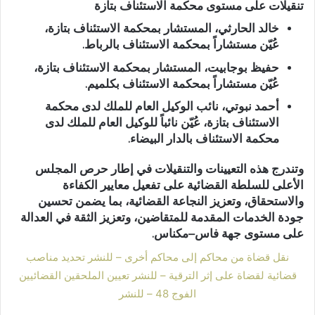
تنقيلات على مستوى محكمة الاستئناف بتازة
خالد الحارثي
، المستشار بمحكمة الاستئناف بتازة،
عُيّن
مستشاراً بمحكمة الاستئناف بالرباط
.
حفيظ بوجابيت
، المستشار بمحكمة الاستئناف بتازة،
عُيّن
مستشاراً بمحكمة الاستئناف بكلميم
.
أحمد نبوتي
، نائب الوكيل العام للملك لدى محكمة
الاستئناف بتازة، عُيّن
نائباً للوكيل العام للملك لدى
محكمة الاستئناف بالدار البيضاء
.
وتندرج هذه التعيينات والتنقيلات في إطار حرص المجلس
الأعلى للسلطة القضائية على تفعيل معايير الكفاءة
والاستحقاق، وتعزيز النجاعة القضائية، بما يضمن تحسين
جودة الخدمات المقدمة للمتقاضين، وتعزيز الثقة في العدالة
على مستوى جهة فاس–مكناس.
نقل قضاة من محاكم إلى محاكم أخرى – للنشر
تحديد مناصب
قضائية لقضاة على إثر الترقية – للنشر
تعيين الملحقين القضائيين
الفوج 48 – للنشر