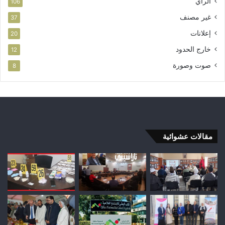
الرأي
106
غير مصنف
37
إعلانات
20
خارج الحدود
12
صوت وصورة
8
مقالات عشوائية