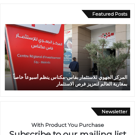
Featured Posts
و
ف
ف
ي
ا
أ
ة
ج
ش
و
خ
ا
ص
ء
إ
إ
وفاة شخص إثر طعنة بالسلاح الأبيض بوادي بوزملان ضواحي
ف
ث
ي
تازة.. ومطالب بتعزيز الأمن
ا
ر
م
ط
ا
ع
ن
ن
ي
ة
ة
Newsletter
ب
م
ا
ه
With Product You Purchase
ل
ي
Subscribe to our mailing list
س
ب