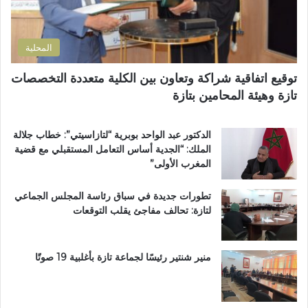
و
ض
ة
ن
و
ا
ي
ا
ل
المحلية
ح
ق
ي
ر
توقيع اتفاقية شراكة وتعاون بين الكلية متعددة التخصصات
ت
آ
تازة وهيئة المحامين بتازة
ا
ن
ز
ا
ة
ل
الدكتور عبد الواحد بوبرية “لتازاسيتي”: خطاب جلالة
.
ك
الملك: “الجدية أساس التعامل المستقبلي مع قضية
.
ر
المغرب الأولى”
و
ي
م
م
تطورات جديدة في سباق رئاسة المجلس الجماعي
ط
ب
لتازة: تحالف مفاجئ يقلب التوقعات
ا
د
ل
ا
ب
ر
ب
ا
منير شنتير رئيسًا لجماعة تازة بأغلبية 19 صوتًا
ت
ل
ع
ق
ز
ر