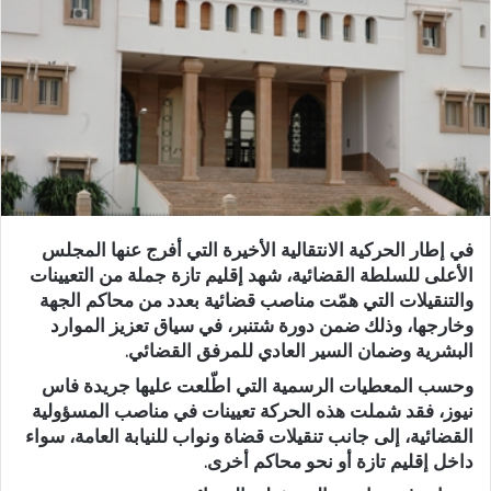
ر
ي
د
ا
إ
ل
ك
ت
ر
و
في إطار الحركية الانتقالية الأخيرة التي أفرج عنها المجلس
ن
الأعلى للسلطة القضائية، شهد إقليم تازة جملة من التعيينات
ي
والتنقيلات التي همّت مناصب قضائية بعدد من محاكم الجهة
ا
وخارجها، وذلك ضمن دورة شتنبر، في سياق تعزيز الموارد
البشرية وضمان السير العادي للمرفق القضائي.
وحسب المعطيات الرسمية التي اطّلعت عليها جريدة فاس
نيوز، فقد شملت هذه الحركة تعيينات في مناصب المسؤولية
القضائية، إلى جانب تنقيلات قضاة ونواب للنيابة العامة، سواء
داخل إقليم تازة أو نحو محاكم أخرى.