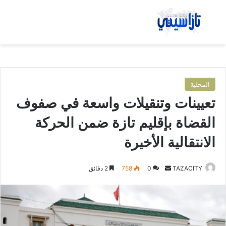
بحث عن
الق
المحلية
تعيينات وتنقيلات واسعة في صفوف
القضاة بإقليم تازة ضمن الحركة
الانتقالية الأخيرة
TAZACITY
أ
0
758
2 دقائق
ر
س
ل
ب