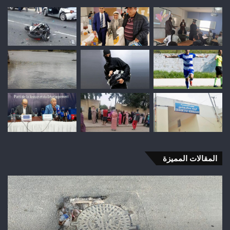
المقالات المميزة
شباب
رأس
أجيري
يحقق
إنجازاً