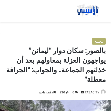
بحث عن
الق
مجتمع
بالصور: سكان دوار “ليماتن”
يواجهون العزلة بمعاولهم بعد أن
خذلتهم الجماعة.. والجواب: “الجرافة
معطلة”
TAZACITY
أ
0
236
دقيقة واحدة
ر
س
ل