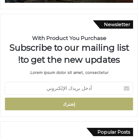
ا
ن
ي
ة
Newsletter
م
ه
With Product You Purchase
ي
Subscribe to our mailing list
ب
ة
to get the new updates!
.
.
Lorem ipsum dolor sit amet, consectetur.
ا
ل
أ
ا
د
ح
خ
ت
ل
ف
ب
ا
ر
ء
ي
ب
د
Popular Posts
خ
ك