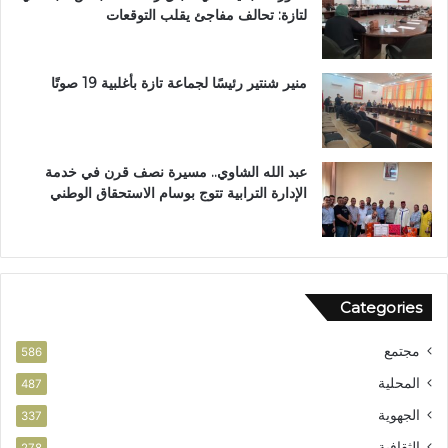
لتازة: تحالف مفاجئ يقلب التوقعات
د
ا
ر
ا
منير شنتير رئيسًا لجماعة تازة بأغلبية 19 صوتًا
ل
ق
ر
آ
عبد الله الشاوي.. مسيرة نصف قرن في خدمة
ن
الإدارة الترابية تتوج بوسام الاستحقاق الوطني
ا
ل
م
ش
و
Categories
ر
ب
مجتمع
ت
586
ا
المحلية
487
ز
الجهوية
ة
337
الثقافية
278