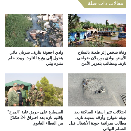
ب
ي
مقالات ذات صلة
ت
ي
ا
ر
ز
ا
ة
ت
ي
م
ط
ر
ا
ت
ل
ق
وفاة شخص إثر طعنة بالسلاح
وادي اجعونة بتازة… شريان مائي
ب
ب
الأبيض بوادي بوزملان ضواحي
يتحول إلى بؤرة للتلوث ويبدد حلم
و
تازة.. ومطالب بتعزيز الأمن
متنزه بيئي
ة
ن
ب
ب
ا
ا
ل
ل
و
إ
ك
س
ا
ر
ل
اختلالات تثير استياء الساكنة بعد
السيطرة على حريق غابة “المرج”
ا
ا
تهيئة شوارع وأزقة بمدينة تازة..
بإقليم تازة بعد احتراق 24 هكتارًا
ع
ت
مطالب بمراقبة جودة الأشغال قبل
من الغطاء الغابوي
ف
ا
التسلم النهائي
ي