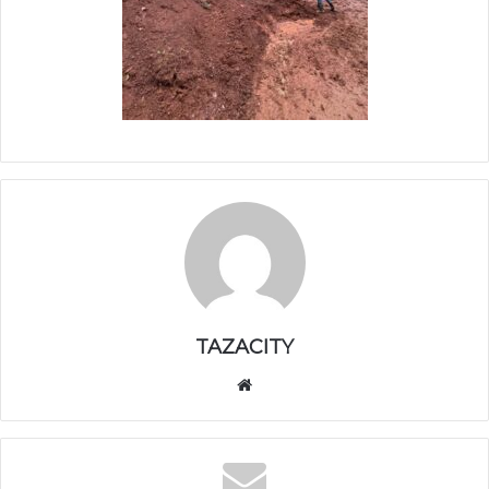
TAZACITY
موق
ع
الوي
ب