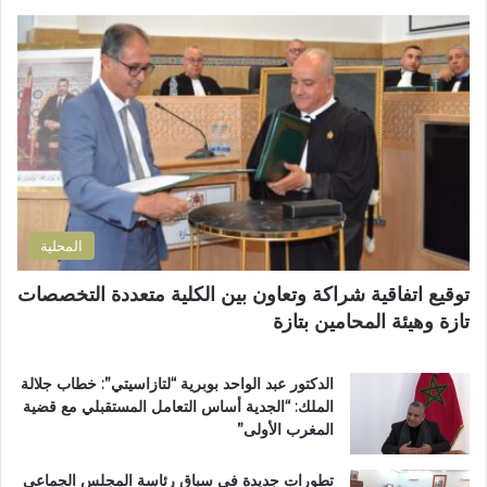
م
ا
س
ل
ة
إ
م
ل
ن
ك
ح
ت
ف
ر
ظ
و
ة
ن
ا
ي
ل
المحلية
ق
ر
توقيع اتفاقية شراكة وتعاون بين الكلية متعددة التخصصات
آ
تازة وهيئة المحامين بتازة
ن
ا
ل
الدكتور عبد الواحد بوبرية “لتازاسيتي”: خطاب جلالة
ك
الملك: “الجدية أساس التعامل المستقبلي مع قضية
ر
المغرب الأولى”
ي
م
تطورات جديدة في سباق رئاسة المجلس الجماعي
ب