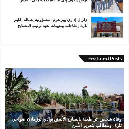
أرض يتحول إلى مأساة دامية بحي القدس
زلزال إداري يهز هرم المسؤولية بعمالة إقليم
تازة: إعفاءات وتعيينات تعيد ترتيب المصالح
Featured Posts
ف
ي
أ
ج
و
ا
ء
إ
الأبيض بوادي بوزملان ضواحي
في أجواء إيمانية مهيبة.. الاحتفاء
ي
الكريم بدار القرآن المشور بتازة
م