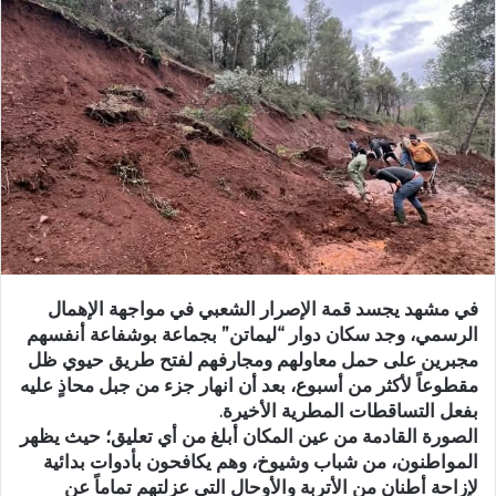
ب
ر
ي
د
ا
إ
ل
ك
ت
ر
و
في مشهد يجسد قمة الإصرار الشعبي في مواجهة الإهمال
ن
الرسمي، وجد سكان دوار “ليماتن” بجماعة بوشفاعة أنفسهم
ي
مجبرين على حمل معاولهم ومجارفهم لفتح طريق حيوي ظل
ا
مقطوعاً لأكثر من أسبوع، بعد أن انهار جزء من جبل محاذٍ عليه
بفعل التساقطات المطرية الأخيرة.
الصورة القادمة من عين المكان أبلغ من أي تعليق؛ حيث يظهر
المواطنون، من شباب وشيوخ، وهم يكافحون بأدوات بدائية
لإزاحة أطنان من الأتربة والأوحال التي عزلتهم تماماً عن