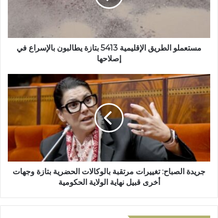
ل
ل
ك
و
ت
ا
ر
ل
و
ط
مستعملو الطريق الإقليمية 5413 بتازة يطالبون بالإسراع في
ن
ر
إصلاحها
ي
ي
ق
ج
ا
ر
ل
ي
إ
د
ق
ة
ل
ا
ي
ل
م
ص
ي
ب
ة
ا
جريدة الصباح: تغييرات مرتقبة بالوكالات الحضرية بتازة وجهات
5
ح
أخرى قبيل نهاية الولاية الحكومية
4
:
1
ت
3
غ