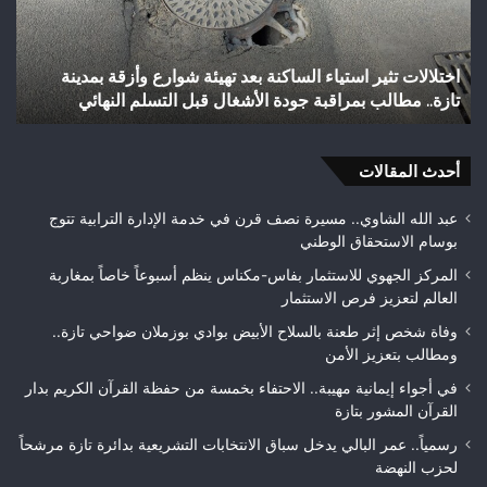
تاريخياً
بالصعود
إلى
كنة بعد تهيئة شوارع وأزقة بمدينة
شباب رأس أجيري يحقق إنجازاً 
القسم
ة الأشغال قبل التسلم النهائي
الثاني هواة ويتوج بطلاً لعصب
الثاني
هواة
ويتوج
أحدث المقالات
بطلاً
لعصبة
فاس
عبد الله الشاوي.. مسيرة نصف قرن في خدمة الإدارة الترابية تتوج
مكناس
بوسام الاستحقاق الوطني
المركز الجهوي للاستثمار بفاس-مكناس ينظم أسبوعاً خاصاً بمغاربة
العالم لتعزيز فرص الاستثمار
وفاة شخص إثر طعنة بالسلاح الأبيض بوادي بوزملان ضواحي تازة..
ومطالب بتعزيز الأمن
في أجواء إيمانية مهيبة.. الاحتفاء بخمسة من حفظة القرآن الكريم بدار
القرآن المشور بتازة
رسمياً.. عمر البالي يدخل سباق الانتخابات التشريعية بدائرة تازة مرشحاً
لحزب النهضة