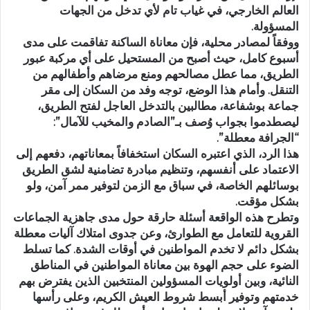
العالم الخارجي، في غياب تام لأي تدخل من الجهات
المسؤولة.
ووفقاً لمصادر محلية، فإن معاناة الساكنة تفاقمت على مدى
أسبوع كامل، حيث أصبح من المستحيل على أي مركبة عبور
الطريق، مما عطل مصالحهم ومنع مرضاهم وأطفالهم من
التنقل. وأمام هذا الوضع، توجه وفد من السكان إلى مقر
جماعة بوشفاعة، مطالبين بالتدخل العاجل لفتح الطريق،
ليصطدموا بجواب وُصف بـ”الصادم والمخيب للآمال”:
“الجرافة معطلة”.
هذا الرد، الذي اعتبره السكان استخفافاً بمعاناتهم، دفعهم إلى
الاعتماد على أنفسهم، وتنظيم مبادرة تضامنية لشق الطريق
بوسائلهم الخاصة، في سباق مع الزمن لتوفير ممر آمن، ولو
بشكل مؤقت.
وتطرح هذه الواقعة أسئلة حارقة حول مدى جاهزية الجماعات
القروية للتعامل مع الطوارئ، وعن جدوى امتلاك آليات معطلة
بشكل دائم لا تخدم المواطنين في أوقات الشدة. كما تسلط
الضوء على حجم الهوة بين معاناة المواطنين في المناطق
النائية، وبين أولويات المسؤولين المنتخبين الذين يفترض بهم
خدمتهم وتوفير أبسط شروط العيش الكريم، وعلى رأسها