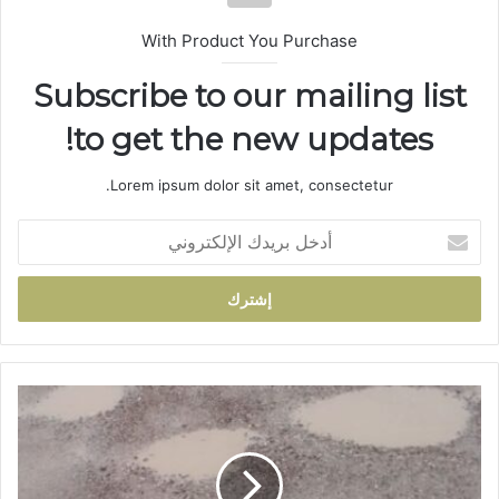
With Product You Purchase
Subscribe to our mailing list
to get the new updates!
Lorem ipsum dolor sit amet, consectetur.
أ
د
خ
ل
ب
ر
ي
د
م
ك
س
ا
ت
ل
ع
إ
م