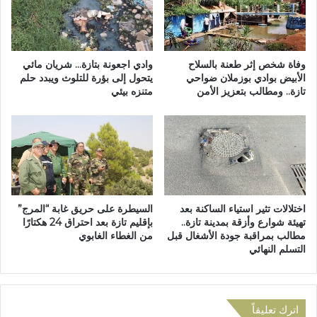
ا
ب
ت
ب
ا
ح
ل
ي
س
ا
وفاة شخص إثر طعنة بالسلاح
وادي اجعونة بتازة… شريان مائي
ن
ل
الأبيض بوادي بوزملان ضواحي
يتحول إلى بؤرة للتلوث ويبدد حلم
ة
تازة.. ومطالب بتعزيز الأمن
متنزه بيئي
ق
ا
د
ل
س
ج
…
د
ب
ي
ي
د
ن
ة
ا
اختلالات تثير استياء الساكنة بعد
السيطرة على حريق غابة “المرج”
2
ل
تهيئة شوارع وأزقة بمدينة تازة..
بإقليم تازة بعد احتراق 24 هكتارًا
0
ت
مطالب بمراقبة جودة الأشغال قبل
من الغطاء الغابوي
2
أ
التسلم النهائي
6
ه
ب
ي
ت
ل
ا
و
اترك تعليقاً
ز
ا