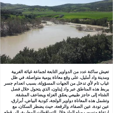
ر
ي
د
ا
إ
ل
ك
ت
ر
و
ن
ي
تعيش ساكنة عدد من الدواوير التابعة لجماعة غياثة الغربية
ا
ومدينة واد أمليل، على وقع معاناة يومية متواصلة، في ظل
غياب تام لأي تدخل من الجهات المسؤولة، بسبب انعدام جسر
يربط هذه المناطق عبر واد إيناون، الذي يتحول خلال فصل
الشتاء إلى حاجز طبيعي يعمّق العزلة ويضاعف المشقة.
وتشمل هذه المعاناة دواوير الولجة، كودية البياض، أبرارق،
عين تودة، عين الصفاء، والرقعة، حيث يضطر السكان، مع
ارتفاع منسوب مياه الواد خلال التساقطات المطرية، إلى قطع