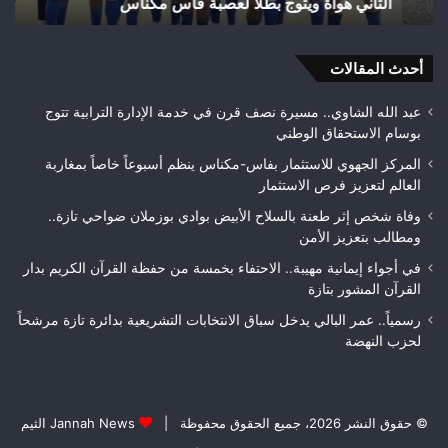
الثاني هواة ويتوج بطلاً لعصبة فاس مكناس
ه
الثاني
24
هواة
هكتا
ويتوج
من
بطلاً
أحدث المقالات
الغ
لعصبة
الغ
فاس
عبد الله الشاوي.. مسيرة نصف قرن في خدمة الإدارة الترابية تتوج
مكناس
بوسام الاستحقاق الوطني
المركز الجهوي للاستثمار بفاس-مكناس ينظم أسبوعاً خاصاً بمغاربة
العالم لتعزيز فرص الاستثمار
وفاة شخص إثر طعنة بالسلاح الأبيض بوادي بوزملان ضواحي تازة..
ومطالب بتعزيز الأمن
في أجواء إيمانية مهيبة.. الاحتفاء بخمسة من حفظة القرآن الكريم بدار
القرآن المشور بتازة
رسمياً.. عمر البالي يدخل سباق الانتخابات التشريعية بدائرة تازة مرشحاً
لحزب النهضة
© حقوق النشر 2026، جميع الحقوق محفوظة |
Jannah News الثيم