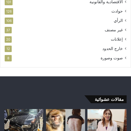
الاقتصادية والقانونية
131
حوادث
126
الرأي
106
غير مصنف
37
إعلانات
20
خارج الحدود
12
صوت وصورة
8
مقالات عشوائية