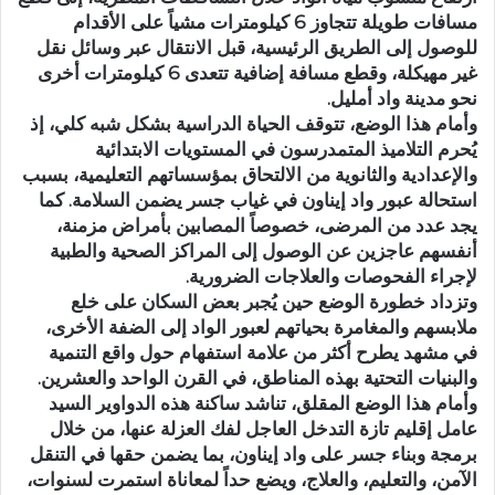
مسافات طويلة تتجاوز 6 كيلومترات مشياً على الأقدام
للوصول إلى الطريق الرئيسية، قبل الانتقال عبر وسائل نقل
غير مهيكلة، وقطع مسافة إضافية تتعدى 6 كيلومترات أخرى
نحو مدينة واد أمليل.
وأمام هذا الوضع، تتوقف الحياة الدراسية بشكل شبه كلي، إذ
يُحرم التلاميذ المتمدرسون في المستويات الابتدائية
والإعدادية والثانوية من الالتحاق بمؤسساتهم التعليمية، بسبب
استحالة عبور واد إيناون في غياب جسر يضمن السلامة. كما
يجد عدد من المرضى، خصوصاً المصابين بأمراض مزمنة،
أنفسهم عاجزين عن الوصول إلى المراكز الصحية والطبية
لإجراء الفحوصات والعلاجات الضرورية.
وتزداد خطورة الوضع حين يُجبر بعض السكان على خلع
ملابسهم والمغامرة بحياتهم لعبور الواد إلى الضفة الأخرى،
في مشهد يطرح أكثر من علامة استفهام حول واقع التنمية
والبنيات التحتية بهذه المناطق، في القرن الواحد والعشرين.
وأمام هذا الوضع المقلق، تناشد ساكنة هذه الدواوير السيد
عامل إقليم تازة التدخل العاجل لفك العزلة عنها، من خلال
برمجة وبناء جسر على واد إيناون، بما يضمن حقها في التنقل
الآمن، والتعليم، والعلاج، ويضع حداً لمعاناة استمرت لسنوات،