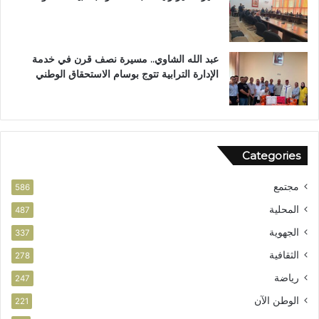
ل
اً
ق
ل
ر
ح
آ
ز
عبد الله الشاوي.. مسيرة نصف قرن في خدمة
ن
ب
الإدارة الترابية تتوج بوسام الاستحقاق الوطني
ا
ا
ل
ل
م
ن
ش
ه
و
ض
Categories
ر
ة
ب
مجتمع
ت
586
ا
المحلية
487
ز
الجهوية
ة
337
الثقافية
278
رياضة
247
الوطن الآن
221