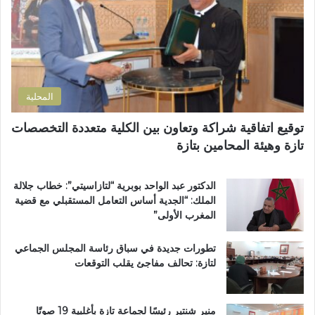
ك
ح
ت
ت
ف
ش
ر
ظ
ر
و
ة
ي
ن
ا
ع
ي
ل
ي
المحلية
ق
ة
ر
ب
توقيع اتفاقية شراكة وتعاون بين الكلية متعددة التخصصات
آ
د
تازة وهيئة المحامين بتازة
ن
ا
ا
ئ
ل
ر
الدكتور عبد الواحد بوبرية “لتازاسيتي”: خطاب جلالة
ك
ة
الملك: “الجدية أساس التعامل المستقبلي مع قضية
ر
ت
المغرب الأولى”
ي
ا
م
ز
تطورات جديدة في سباق رئاسة المجلس الجماعي
ب
ة
لتازة: تحالف مفاجئ يقلب التوقعات
د
م
ا
ر
ر
ش
ا
ح
منير شنتير رئيسًا لجماعة تازة بأغلبية 19 صوتًا