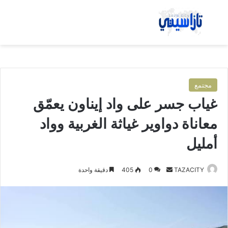
بحث عن
الق
مجتمع
غياب جسر على واد إيناون يعمّق
معاناة دواوير غياثة الغربية وواد
أمليل
TAZACITY
أ
0
405
دقيقة واحدة
ر
س
ل
ب