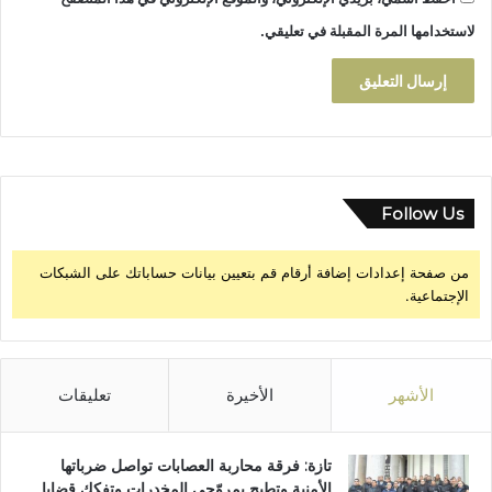
س
لاستخدامها المرة المقبلة في تعليقي.
أ
م
ا
م
ز
ا
م
ب
Follow Us
ي
ا
من صفحة إعدادات إضافة أرقام قم بتعيين بيانات حساباتك على الشبكات
الإجتماعية.
الأشهر
الأخيرة
تعليقات
تازة: فرقة محاربة العصابات تواصل ضرباتها
الأمنية وتطيح بمروّجي المخدرات وتفكك قضايا