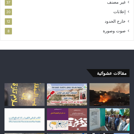
غير مصنف
37
إعلانات
20
خارج الحدود
12
صوت وصورة
8
مقالات عشوائية