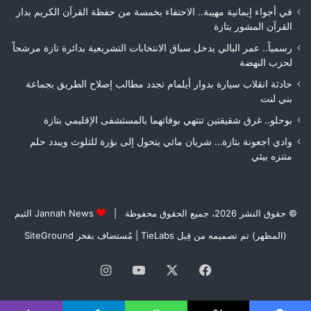
فاس
في أجواء إيمانية مهيبة.. الاحتفاء بخمسة من حفظة القرآن الكريم بدار
مكناس
القرآن المشور بتازة
رسمياً.. عمر البالي يدخل سباق الانتخابات التشريعية بدائرة تازة مرشحاً
لحزب النهضة
حادثة انقلاب سيارة بدوار أيلمام تجدد مطالب إصلاح الطريق بجماعة
بني لنت
بوحلو.. غرق شقيقتين تنتهي بوفاتهما بالمستشفى الإقليمي بتازة
وادي اجعونة بتازة… شريان مائي يتحول إلى بؤرة للتلوث ويبدد حلم
متنزه بيئي
© حقوق النشر 2026، جميع الحقوق محفوظة |
Jannah News الثيم
(المظهر) تم تصميمه من قِبل TieLabs
| مُستضاف بفخر
SiteGround
فيسبوك
‫X
‫YouTube
انستقرام