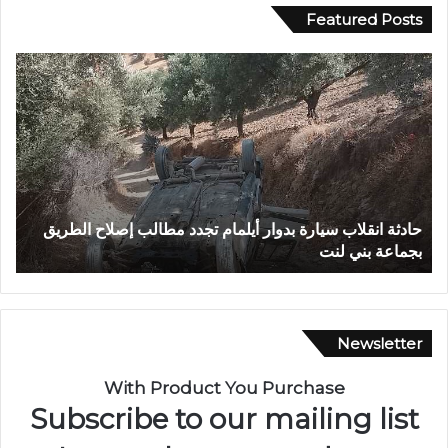
Featured Posts
ح
ب
ا
و
د
ح
ث
ل
ة
و
ا
.
ن
.
ق
غ
حادثة انقلاب سيارة بدوار أيلمام تجدد مطالب إصلاح الطريق
ب
ل
ر
بجماعة بني لنت
ب
ا
ق
ب
ش
س
ق
ي
ي
ا
ق
Newsletter
ر
ت
ة
ي
With Product You Purchase
ب
ن
Subscribe to our mailing list
د
ت
و
ن