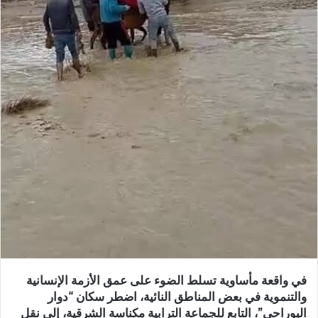
د
ا
إ
ل
ك
ت
ر
و
ن
ي
ا
في واقعة مأساوية تسلط الضوء على عمق الأزمة الإنسانية
والتنموية في بعض المناطق النائية، اضطر سكان “دوار
البوراحي”، التابع للجماعة الترابية مكناسة الشرقية، إلى نقل