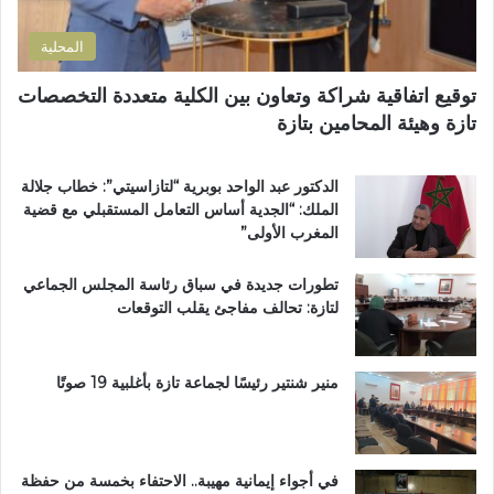
ن
ح
ل
ي
ا
إ
المحلية
ل
ق
ط
ل
توقيع اتفاقية شراكة وتعاون بين الكلية متعددة التخصصات
ر
ي
تازة وهيئة المحامين بتازة
ي
م
ق
ي
ب
ب
الدكتور عبد الواحد بوبرية “لتازاسيتي”: خطاب جلالة
ج
ت
الملك: “الجدية أساس التعامل المستقبلي مع قضية
م
ا
المغرب الأولى”
ا
ز
ع
ة
تطورات جديدة في سباق رئاسة المجلس الجماعي
ة
لتازة: تحالف مفاجئ يقلب التوقعات
ب
ن
ي
ل
منير شنتير رئيسًا لجماعة تازة بأغلبية 19 صوتًا
ن
ت
في أجواء إيمانية مهيبة.. الاحتفاء بخمسة من حفظة