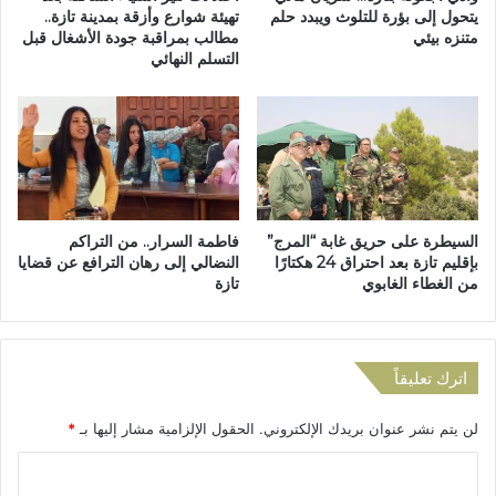
ح
ي
يتحول إلى بؤرة للتلوث ويبدد حلم
تهيئة شوارع وأزقة بمدينة تازة..
ه
متنزه بيئي
مطالب بمراقبة جودة الأشغال قبل
ة
التسلم النهائي
ا
ك
ل
ب
ا
ي
ن
ر
ت
ة
خ
و
ا
م
ب
س
السيطرة على حريق غابة “المرج”
فاطمة السرار.. من التراكم
ا
ا
بإقليم تازة بعد احتراق 24 هكتارًا
النضالي إلى رهان الترافع عن قضايا
ت
ن
من الغطاء الغابوي
تازة
2
د
0
ة
2
ج
6
م
اترك تعليقاً
ا
ه
لن يتم نشر عنوان بريدك الإلكتروني.
الحقول الإلزامية مشار إليها بـ
*
ي
ر
ا
ي