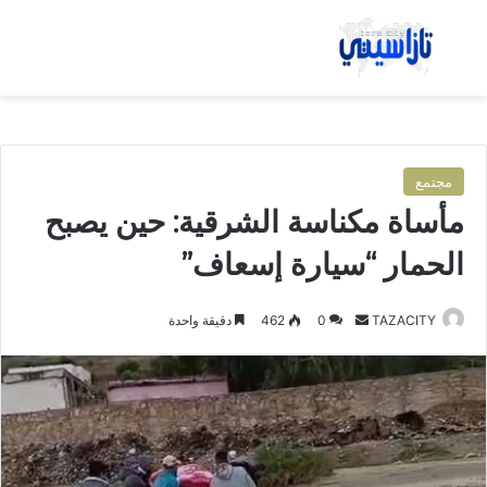
بحث عن
الق
مجتمع
مأساة مكناسة الشرقية: حين يصبح
الحمار “سيارة إسعاف”
TAZACITY
أ
0
462
دقيقة واحدة
ر
س
ل
ب
ر
ي