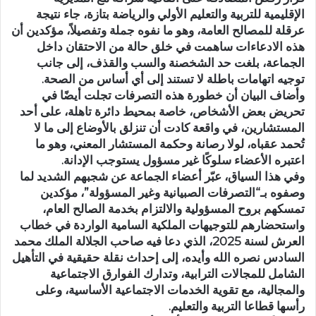
الإقليمية للتربية والتعليم الأولي والرياضة بتازة، جاء نتيجة
عرقلة للمصالح العامة، وهو ما نفوه جملة وتفصيلاً، مؤكدين أن
هذه الادعاءات ساهمت في خلق حالة من الاحتقان داخل
الجماعة، بلغت حد الشخصنة والسب والقذف، إلى جانب
توجيه اتهامات باطلة لا تستند إلى أي أساس من الصحة.
وأضاف البيان أن خطورة هذه التصرفات تجلت أيضًا في
تحريض بعض الأشخاص، خاصة بمحيط دائرة تاهلة، على أحد
المستشارين، في واقعة كادت أن تنزلق بالأوضاع إلى ما لا
تُحمد عقباه، لولا رصانة وحكمة المستشار المعني، وهو ما
اعتبره الأعضاء سلوكًا غير مسؤول يستوجب الإدانة.
وفي هذا السياق، عبّر أعضاء الجماعة عن شجبهم الشديد لما
وصفوه بـ“التصرفات الصبيانية وغير المسؤولة”، مؤكدين
تمسكهم بروح المسؤولية والالتزام بخدمة الصالح العام،
واستحضارهم للتوجيهات الملكية السامية الواردة في خطاب
العرش لسنة 2025، الذي دعا فيه صاحب الجلالة الملك محمد
السادس نصره الله وأيده، إلى إحداث نقلة حقيقية في التأهيل
الشامل للمجالات الترابية، وتدارك الفوارق الاجتماعية
والمجالية، مع تقوية الخدمات الاجتماعية الأساسية، وعلى
رأسها قطاعا التربية والتعليم.