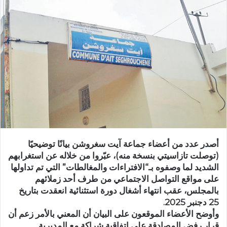
س
ل
ب
ر
ي
د
ا
إ
ل
ك
ت
ر
أصدر عدد من أعضاء جماعة آيت سغروشن بيانًا توضيحيًا
و
(توصلت تازاسيتي بنسخة منه)، عبّروا من خلاله عن استغرابهم
ن
الشديد لما وصفوه بـ“الافتراءات والمغالطات” التي تم تداولها
ي
على مواقع التواصل الاجتماعي من طرف أحد زملائهم
ا
بالمجلس، عقب انتهاء أشغال دورة استثنائية انعقدت بتاريخ
25 دجنبر 2025.
وأوضح الأعضاء الموقعون على البيان أن المعني بالأمر زعم أن
قرار رفض المصادقة على اتفاقية شراكة مع المديرية