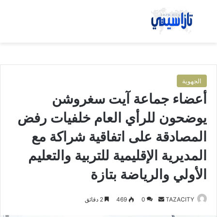
بحث عن
الق
الجهوية
أعضاء جماعة آيت سغروشن
يوضحون للرأي العام خلفيات رفض
المصادقة على اتفاقية شراكة مع
المديرية الإقليمية للتربية والتعليم
الأولي والرياضة بتازة
TAZACITY
أ
0
469
2 دقائق
ر