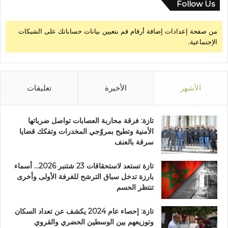
ط
Follow Us
ي
س
من صفحة إعدادات إضافة أرقام قم بتعيين بيانات حساباتك على الشبكات
ت
الإجتماعية.
ع
د
و
ن
ل
الأشهر
الأخيرة
تعليقات
ل
م
غ
تازة: فرقة محاربة العصابات تواصل ضرباتها
ا
الأمنية وتطيح بمروّجي المخدرات وتفكك قضايا
د
سرقة بالعنف
ر
ة
تازة تستعد لاستحقاقات 23 شتنبر 2026… أسماء
بارزة تدخل سباق الترشح للغرفة الأولى وأخرى
تنتظر الحسم
تازة: إحصاء عام 2024 يكشف عن تعداد السكان
وتوزيعهم بين الوسطين الحضري والقروي