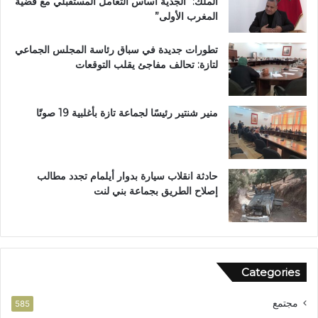
الملك: “الجدية أساس التعامل المستقبلي مع قضية
ل
ي
المغرب الأولى”
م
ن
م
ب
تطورات جديدة في سباق رئاسة المجلس الجماعي
ت
ف
لتازة: تحالف مفاجئ يقلب التوقعات
ن
ا
ز
س
ه
ب
منير شنتير رئيسًا لجماعة تازة بأغلبية 19 صوتًا
ي
ئ
ي
حادثة انقلاب سيارة بدوار أيلمام تجدد مطالب
إصلاح الطريق بجماعة بني لنت
Categories
مجتمع
585