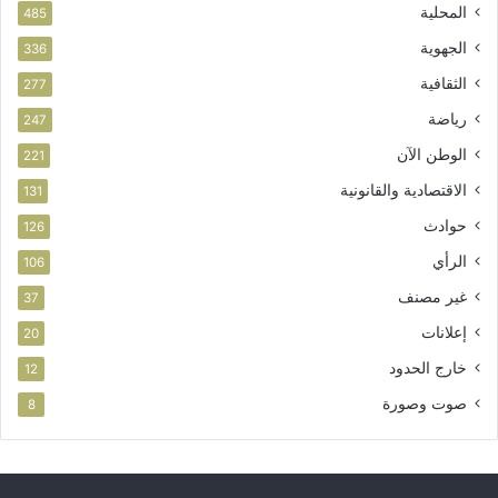
المحلية
485
الجهوية
336
الثقافية
277
رياضة
247
الوطن الآن
221
الاقتصادية والقانونية
131
حوادث
126
الرأي
106
غير مصنف
37
إعلانات
20
خارج الحدود
12
صوت وصورة
8