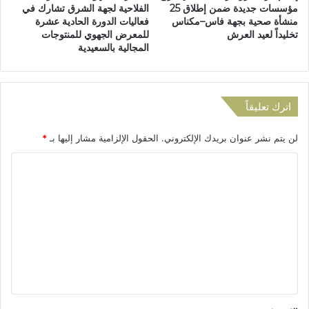
مؤسسات جديدة ضمن إطلاق 25
الفلاحية لجهة الشرق تشارك في
ا
ا
منشأة صحية بجهة فاس–مكناس
فعاليات الدورة الحادية عشرة
ق
د
تخليداً لعيد العرش
للمعرض الجهوي للمنتوجات
ا
أ
المجالية بالسعيدية
ت
م
ا
ل
ل
ي
ت
ل
اترك تعليقاً
ش
ا
ر
ح
لن يتم نشر عنوان بريدك الإلكتروني.
الحقول الإلزامية مشار إليها بـ
*
ي
ت
ع
ف
ا
ي
ا
ل
ة
ءً
،
ب
ت
ا
ك
ع
ل
أ
س
س
ل
ن
إ
ي
ت
ف
ي
ق
ر
س
ي
*