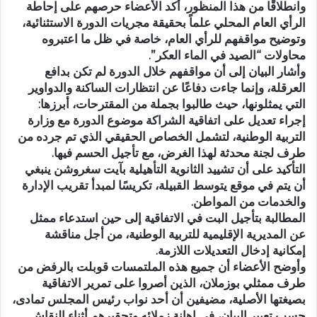
وانطلاقًا من هذا المنظور، أكد الأعضاء حرصهم على إحاطة
الرأي العام المحلي علماً بحقيقة مجريات الدورة الاستثنائية،
وتوضيح مواقفهم للرأي العام، خاصة في ظل ما اعتبروه
محاولات “الصيد في الماء العكر”.
وأشار البيان إلى أن مواقفهم خلال الدورة لم تكن بدافع
العرقلة، وإنما جاءت دفاعًا عن انتظارات الساكنة والدواوير
التي يمثلونها، حيث طالبوا بجملة من المقترحات، أبرزها:
إجراء تعديل على اتفاقية الشراكة موضوع الدورة مع وزارة
التربية الوطنية، لتشمل الخصاص الحقيقي الذي تم جرده من
طرف لجنة محدثة لهذا الغرض، مع تأجيل الحسم فيها.
التأكيد على أن تشييد الثانوية التأهيلية بآيت سغروشن ينبغي
أن يتم في موقع يتوسط القبيلة، تكريسًا لمبدأ تقريب الإدارة
والخدمات من المواطن.
المطالبة بتأجيل البت في الاتفاقية إلى حين استدعاء ممثل
عن المديرية الإقليمية للتربية الوطنية، من أجل مناقشة
إمكانية إدخال التعديلات اللازمة.
وأوضح الأعضاء أن جميع هذه الملتمسات قوبلت بالرفض من
طرف ممثلي بوزملان، الذين أصروا على تمرير الاتفاقية
بصيغتها الأصلية، مضيفين أن أحد نواب رئيس المجلس تمادى،
حسب تعبير البيان، في إهانة زملائه وتحقيرهم أثناء النقاش.