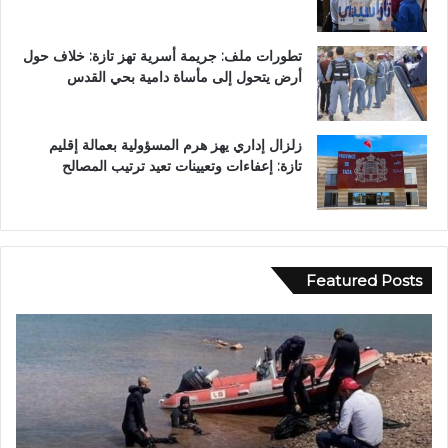
تطورات ملف: جريمة أسرية تهز تازة: خلاف حول
أرض يتحول إلى مأساة دامية بحي القدس
زلزال إداري يهز هرم المسؤولية بعمالة إقليم
تازة: إعفاءات وتعيينات تعيد ترتيب المصالح
Featured Posts
و
ا
ا
ل
د
ق
ي
ض
ا
ا
ج
ء