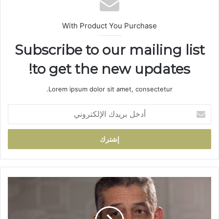
With Product You Purchase
Subscribe to our mailing list
to get the new updates!
Lorem ipsum dolor sit amet, consectetur.
أ
د
خ
ل
ب
ر
ي
د
ت
ك
و
ا
ت
ل
ر