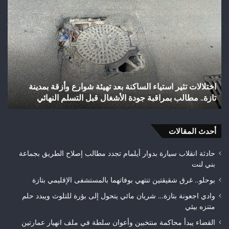
شباب
الس
رأس
عل
أجيري
حر
يحقق
غاب
إنجازاً
“ال
تاريخياً
بإق
بالصعود
تاز
إلى
بعد
شباب رأس أجيري يحقق إنجازاً تاريخياً بالصعود إلى القسم
القسم
احت
الثاني هواة ويتوج بطلاً لعصبة فاس مكناس
ه
الثاني
24
هواة
هكتا
ويتوج
من
بطلاً
أحدث المقالات
الغ
لعصبة
الغ
فاس
حادثة انقلاب سيارة بدوار أيلمام تجدد مطالب إصلاح الطريق بجماعة
مكناس
بني لنت
بوحلو.. غرق شقيقتين تنتهي بوفاتهما بالمستشفى الإقليمي بتازة
وادي اجعونة بتازة… شريان مائي يتحول إلى بؤرة للتلوث ويبدد حلم
متنزه بيئي
القضاء يبدأ محاكمة منتخبين وأعوان سلطة في ملف انهيار عمارتين