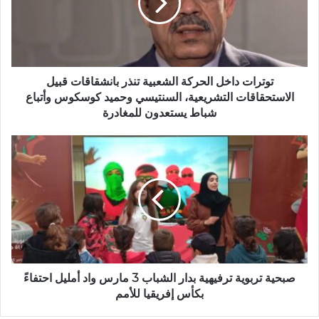
إ
ا
ل
ت
ك
د
ت
ا
ر
خ
و
ل
توترات داخل الحركة الشعبية تنذر بانشقاقات قبيل
ن
ا
الاستحقاقات التشريعية، السنتيسي وحميد كوسكوس وأتباع
ي
ل
شباط يستعدون للمغادرة
ح
ر
ص
ك
ب
ة
ح
ا
ي
ل
ة
ش
ت
ع
ر
ب
ب
ي
و
ة
ي
صبحية تربوية ترفيهية بدار الشباب 3 مارس واد أمليل احتفاءً
ت
ة
بكأس إفريقيا للأمم
ن
ت