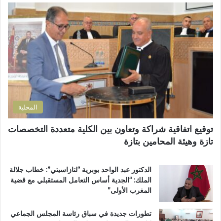
ا
ط
ل
ل
ا
م
إ
ل
س
ل
ب
ت
ك
إ
ش
ت
ص
ف
ر
ل
ى
و
ا
ا
ن
ح
ل
ي
ا
إ
المحلية
ل
ق
ط
ل
توقيع اتفاقية شراكة وتعاون بين الكلية متعددة التخصصات
ر
ي
تازة وهيئة المحامين بتازة
ي
م
ق
ي
ب
ب
الدكتور عبد الواحد بوبرية “لتازاسيتي”: خطاب جلالة
ج
ت
الملك: “الجدية أساس التعامل المستقبلي مع قضية
م
ا
المغرب الأولى”
ا
ز
ع
ة
تطورات جديدة في سباق رئاسة المجلس الجماعي
ة