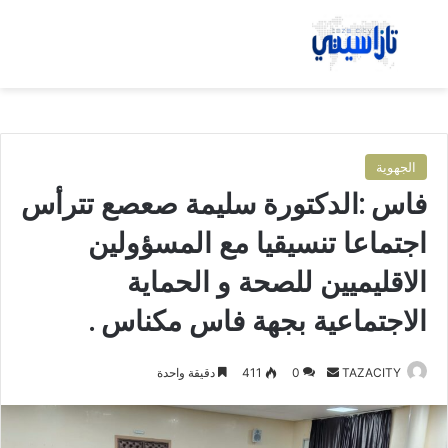
بحث عن
الق
الجهوية
فاس :الدكتورة سليمة صعصع تترأس
اجتماعا تنسيقيا مع المسؤولين
الاقليميين للصحة و الحماية
الاجتماعية بجهة فاس مكناس .
TAZACITY
أ
0
411
دقيقة واحدة
ر
س
ل