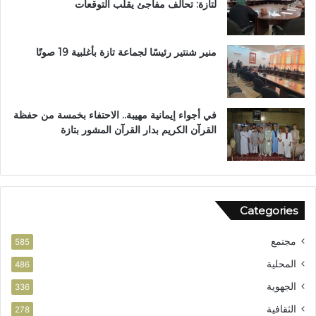
لتازة: تحالف مفاجئ يقلب التوقعات
ب
ن
ي
ل
منير شنتير رئيسًا لجماعة تازة بأغلبية 19 صوتًا
ن
ت
في أجواء إيمانية مهيبة.. الاحتفاء بخمسة من حفظة
القرآن الكريم بدار القرآن المشور بتازة
Categories
مجتمع
585
المحلية
486
الجهوية
336
الثقافية
278