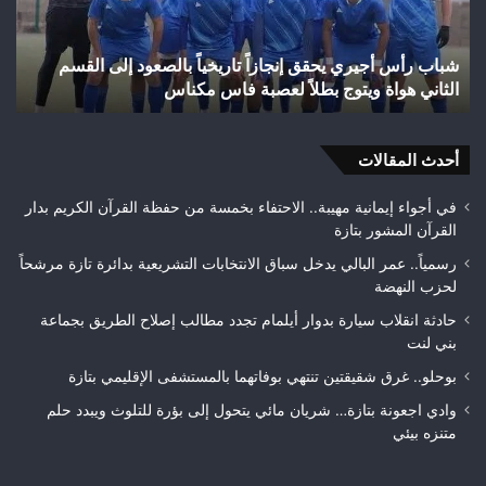
بالصعود
تاز
إلى
بعد
شباب رأس أجيري يحقق إنجازاً تاريخياً بالصعود إلى القسم
القسم
احت
الثاني هواة ويتوج بطلاً لعصبة فاس مكناس
ه
الثاني
24
هواة
هكتا
ويتوج
من
بطلاً
أحدث المقالات
الغ
لعصبة
الغ
فاس
في أجواء إيمانية مهيبة.. الاحتفاء بخمسة من حفظة القرآن الكريم بدار
مكناس
القرآن المشور بتازة
رسمياً.. عمر البالي يدخل سباق الانتخابات التشريعية بدائرة تازة مرشحاً
لحزب النهضة
حادثة انقلاب سيارة بدوار أيلمام تجدد مطالب إصلاح الطريق بجماعة
بني لنت
بوحلو.. غرق شقيقتين تنتهي بوفاتهما بالمستشفى الإقليمي بتازة
وادي اجعونة بتازة… شريان مائي يتحول إلى بؤرة للتلوث ويبدد حلم
متنزه بيئي