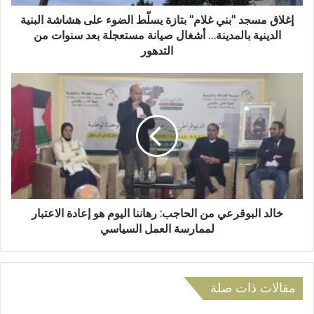
ر
د
و
"
إغلاق مسجد "بني غلام" بتازة يسلّط الضوء على هشاشة البنية
ن
ب
الدينية بالمدينة… أشغال صيانة مستعجلة بعد سنوات من
ي
ن
التدهور
ي
غ
خ
ل
ا
ا
ل
م
د
"
ا
ب
ل
ت
ب
ا
و
ز
ق
ة
ر
خالد البوقرعي من الحاجب: رهاننا اليوم هو إعادة الاعتبار
ي
ع
لممارسة العمل السياسي
س
ي
لّ
م
ط
ن
ا
ا
مقالات ذات صلة
ل
ل
ض