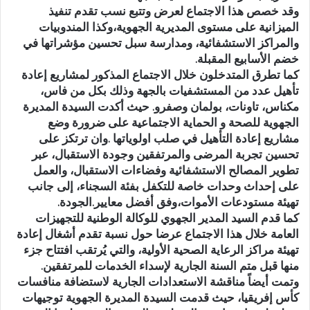
وقد خصص هذا الاجتماع لعرض وتتبع نسب تقدم تنفيذ
الميزانية على مستوى المديرية الجهوية،وكذا المندوبيات
والمراكز الاستشفائية، ومدارسة سبل تحسين مؤشراتها في
خضم الأسابيع المقبلة.
كما تطرق المتدخلون خلال الاجتماع المذكور لمشاريع إعادة
تأهيل عدد من المستشفيات بالجهة وذلك بكل من فاس،
مكناس، تاونات، بولمان وصفرو. حيث أكدت السيدة المديرة
الجهوية للصحة و الحماية الاجتماعية على ضرورة وضع
مشاريع إعادة التأهيل في صلب اولوياتها .وان ترتكز على
تحسين تجربة المرضى والمرتفقين وجودة الاستقبال، عبر
تطوير المصالح الاستشفائية وفضاءات الاستقبال، والعمل
على إحداث وحدات خاصة للتكفل بفئة السجناء، إلى جانب
تهيئة مستودعات الأموات،وفق أفضل معايير.الجودة.
كما قدم السيد المدير الجهوي للوكالة الوطنية للتجهيزات
العامة خلال هذا الاجتماع عرضا حول نسبة تقدم أشغال إعادة
تهيئة مراكز الرعاية الصحية الأولية، والتي يُرتقب افتتاح جزء
منها قبل متم السنة الجارية لإسداء الخدمات للمرتفقين.
وتمت أيضاً مناقشة الاستعدادات الجارية لاستضافة منافسات
كأس إفريقيا، حيث قدمت السيدة المديرة الجهوية توجيهات