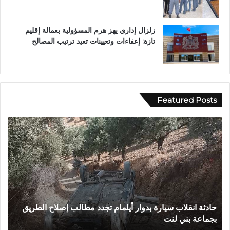
زلزال إداري يهز هرم المسؤولية بعمالة إقليم
تازة: إعفاءات وتعيينات تعيد ترتيب المصالح
Featured Posts
ح
ب
ا
و
د
ح
ث
ل
ة
و
ا
.
ن
.
ق
غ
حادثة انقلاب سيارة بدوار أيلمام تجدد مطالب إصلاح الطريق
ب
ل
ر
بجماعة بني لنت
ب
ا
ق
ب
ش