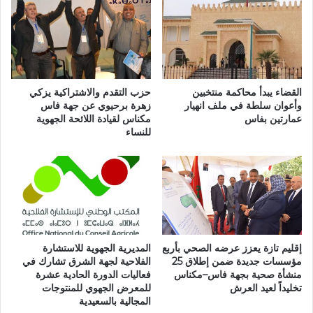
ح
و
ا
ء
ج
ع
ب
ل
:
ى
ر
ه
ه
القضاء يبدأ محاكمة منتخبين
حزب التقدم والاشتراكية يزكي
ش
ا
وأعوان سلطة في ملف انهيار
زهرة برحيوي عن جهة فاس
ا
عمارتين بفاس
مكناس لقيادة اللائحة الجهوية
ن
للنساء
ش
ن
ة
ا
ا
ا
ل
ل
ب
ي
ن
و
ي
م
ة
ه
إقليم تازة يعزز عرضه الصحي بأربع
المديرية الجهوية للاستشارة
ا
و
مؤسسات جديدة ضمن إطلاق 25
الفلاحية لجهة الشرق تشارك في
ل
إ
منشأة صحية بجهة فاس–مكناس
فعاليات الدورة الحادية عشرة
د
ع
تخليداً لعيد العرش
للمعرض الجهوي للمنتوجات
ي
ا
المجالية بالسعيدية
ن
د