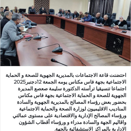
ب
ر
ي
د
ا
إ
ل
ك
ت
ر
احتضنت قاعة الاجتماعات بالمديرية الجهوية للصحة و الحماية
و
الاجتماعية بجهة فاس مكناس يومه الجمعة 12دجنبر2025
ن
اجتماعا تنسيقيا ترأسته الدكتورة سليمة صعصع المديرة
ي
الجهوية للصحة و الحماية الاجتماعية بجهة فاس مكناس
ا
بحضور بعض رؤساء المصالح بالمديرية الجهوية والسادة
المناديب الاقليميون لوزارة الصحة والحماية الاجتماعية
ورؤساء المصالح الإدارية والاقتصادية على مستوى عمالتي
واقاليم الجهة والسادة مدراء و ورؤساء أقطاب الشؤون
الادارية بالمراكز الاستشفائية بالجهة.