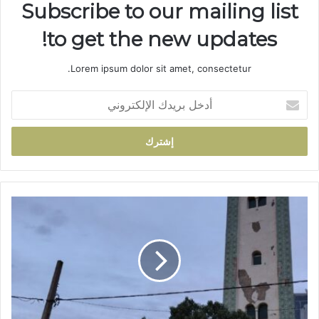
Subscribe to our mailing list
to get the new updates!
Lorem ipsum dolor sit amet, consectetur.
أ
د
خ
ل
ب
ر
ي
د
إ
ك
غ
ا
ل
ل
ا
إ
ق
ل
م
ك
س
ت
ج