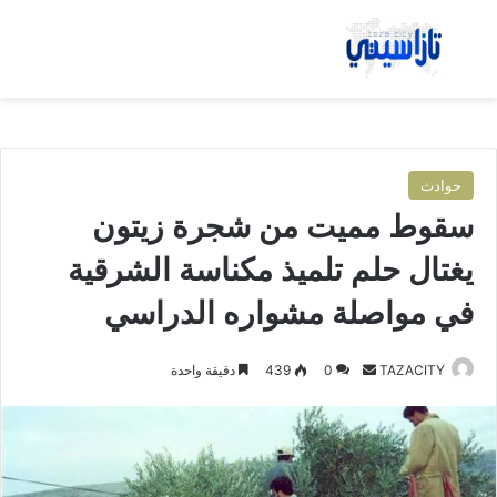
بحث عن
الق
حوادث
سقوط مميت من شجرة زيتون
يغتال حلم تلميذ مكناسة الشرقية
في مواصلة مشواره الدراسي
TAZACITY
أ
0
439
دقيقة واحدة
ر
س
ل
ب