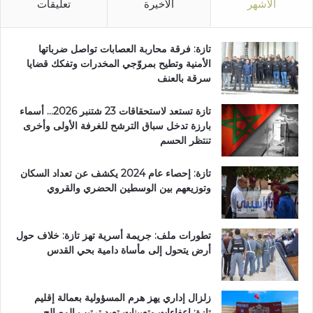
الأشهر
الأخيرة
تعليقات
تازة: فرقة محاربة العصابات تواصل ضرباتها
الأمنية وتطيح بمروّجي المخدرات وتفكك قضايا
سرقة بالعنف
تازة تستعد لاستحقاقات 23 شتنبر 2026… أسماء
بارزة تدخل سباق الترشح للغرفة الأولى وأخرى
تنتظر الحسم
تازة: إحصاء عام 2024 يكشف عن تعداد السكان
وتوزيعهم بين الوسطين الحضري والقروي
تطورات ملف: جريمة أسرية تهز تازة: خلاف حول
أرض يتحول إلى مأساة دامية بحي القدس
زلزال إداري يهز هرم المسؤولية بعمالة إقليم
تازة: إعفاءات وتعيينات تعيد ترتيب المصالح