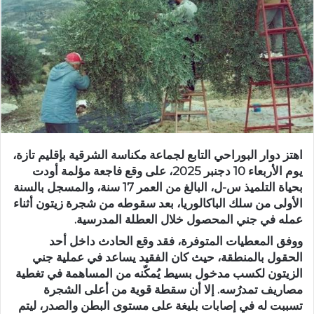
ر
ي
د
ا
إ
ل
ك
ت
ر
اهتز دوار البوراحي التابع لجماعة مكناسة الشرقية بإقليم تازة،
و
يوم الأربعاء 10 دجنبر 2025، على وقع فاجعة مؤلمة أودت
ن
بحياة التلميذ س-ل، البالغ من العمر 17 سنة، والمسجل بالسنة
ي
الأولى من سلك الباكالوريا، بعد سقوطه من شجرة زيتون أثناء
ا
عمله في جني المحصول خلال العطلة المدرسية.
ووفق المعطيات المتوفرة، فقد وقع الحادث داخل أحد
الحقول بالمنطقة، حيث كان الفقيد يساعد في عملية جني
الزيتون لكسب مدخول بسيط يُمكّنه من المساهمة في تغطية
مصاريف تمدرُسه. إلا أن سقطة قوية من أعلى الشجرة
تسببت له في إصابات بليغة على مستوى البطن والصدر، ليتم