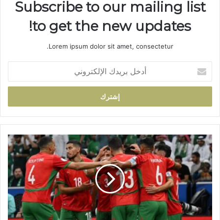
Subscribe to our mailing list
to get the new updates!
Lorem ipsum dolor sit amet, consectetur.
أ
د
خ
ل
ب
ر
ي
د
ا
ك
ل
ا
م
ل
ن
إ
ت
ل
خ
ك
ب
ت
ا