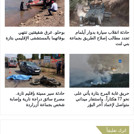
ى
ع
ن
ا
ص
ش
ف
ر
ن
ة
حادثة انقلاب سيارة بدوار أيلمام
بوحلو.. غرق شقيقتين تنتهي
ه
ا
تجدد مطالب إصلاح الطريق بجماعة
بوفاتهما بالمستشفى الإقليمي بتازة
ا
بني لنت
ل
ئ
ذ
ي
ه
م
ب
و
ي
ن
ة
د
ل
ي
م
حريق غابة المرج بتازة يأتي على
حادثة سير مميتة بإقليم تازة..
ا
ه
نحو 17 هكتاراً.. واستنفار ميداني
مصرع سائق دراجة نارية وإصابة
ل
ر
متواصل لإخماد آخر البؤر
شخص بجماعة أزراردة
ا
ج
ل
ا
ع
ن
ر
س
اترك تعليقاً
ب
ي