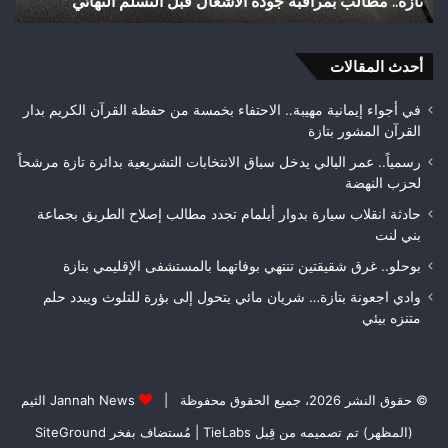
ة.. مطالب بمراقبة جودة الأشغال قبل التسلم النهائي
الثاني 
الثاني
ب
هواة
بة
ويتوج
أحدث المقالات
بطلاً
ال
لعصبة
فاس
في أجواء إيمانية مهيبة.. الاحتفاء بخمسة من حفظة القرآن الكريم بدار
لم
مكناس
القرآن المشور بتازة
ئي
رسمياً.. عمر البالي يدخل سباق الانتخابات التشريعية بدائرة تازة مرشحاً
لحزب النهضة
حادثة انقلاب سيارة بدوار أيلمام تجدد مطالب إصلاح الطريق بجماعة
بني لنت
بوحلو.. غرق شقيقتين تنتهي بوفاتهما بالمستشفى الإقليمي بتازة
وادي اجعونة بتازة… شريان مائي يتحول إلى بؤرة للتلوث ويبدد حلم
متنزه بيئي
© حقوق النشر 2026، جميع الحقوق محفوظة |
Jannah News الثيم
(المظهر) تم تصميمه من قِبل TieLabs
| مُستضاف بفخر
SiteGround