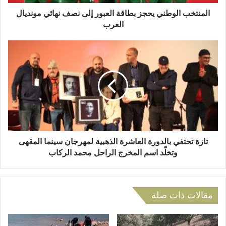
ر
ل
و
و
المنتخب الوطني يحجز بطاقة العبور إلى نصف نهائي مونديال
ن
ط
العرب
ي
ن
ي
ت
ي
ا
ح
ز
ج
ة
ز
ت
ب
ح
ط
ت
ا
ف
ق
ي
ة
ب
تازة تحتفي بالدورة العاشرة الذهبية لمهرجان سينما المقهى
ا
ا
وتخلّد اسم المخرج الراحل محمد الركاب
ل
ل
ع
د
ب
و
و
ر
مقالات ذات صلة
ر
ة
إ
ا
ل
ل