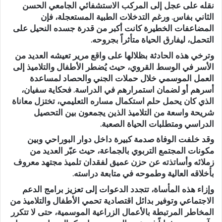
نقله على عجل إلى المركب الاستشفائي الجامعي الحسن
الثاني بفاس. ورغم التدخلات الطبية المستعجلة، فإن
المضاعفات الخطيرة كانت أكبر من قدرة جسده النحيل على
التحمل، ليفارق الحياة متأثراً بجروحه.
وترخي هذه الحادثة بظلالها على واقع مرير تعيشه العديد من
الأسر في الوسط القروي، حيث يُضطر الأطفال والتلاميذ إلى
العمل الموسمي خلال حملات الجني والحصاد لمساعدة
أسرهم أو لضمان استمرارهم في الدراسة. فحكاية سفيان،
الذي كان يحمل حلم استكمال مساره التعليمي، تختزل معاناة
شريحة واسعة من التلاميذ الذين يجمعون بين التحصيل
الدراسي ومتطلبات الحياة الصعبة.
وقد خلفت الوفاة صدمة كبيرة داخل دوار البوراحي وبين
مكونات المجتمع التربوي بالجماعة، حيث عبّر العديد من
زملائه وأساتذته عن حزن عميق لفقدان تلميذ مجتهد معروف
بأخلاقه العالية وطموحه في متابعة دراسته.
وإزاء هذه المأساة، تتجدد الدعوات إلى تعزيز برامج الدعم
الاجتماعي وتوفير بدائل اقتصادية تحمي الأطفال والتلاميذ من
المخاطر المرتبطة بالأعمال الزراعية الموسمية، حتى لا تتكرر