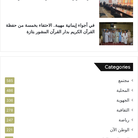
ن
ت
في أجواء إيمانية مهيبة.. الاحتفاء بخمسة من حفظة
القرآن الكريم بدار القرآن المشور بتازة
Categories
مجتمع
585
المحلية
486
الجهوية
336
الثقافية
278
رياضة
247
الوطن الآن
221