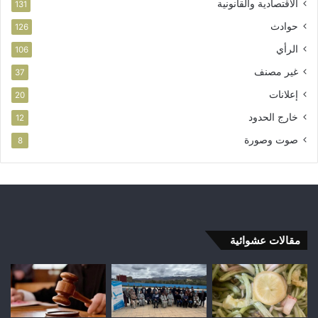
الاقتصادية والقانونية
131
حوادث
126
الرأي
106
غير مصنف
37
إعلانات
20
خارج الحدود
12
صوت وصورة
8
مقالات عشوائية