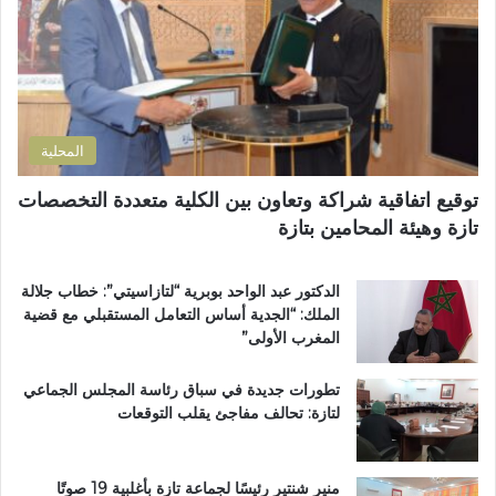
ك
إ
ت
ص
ر
ل
و
ا
ن
ح
ي
ا
المحلية
ل
ط
توقيع اتفاقية شراكة وتعاون بين الكلية متعددة التخصصات
ر
تازة وهيئة المحامين بتازة
ي
ق
ب
الدكتور عبد الواحد بوبرية “لتازاسيتي”: خطاب جلالة
ج
الملك: “الجدية أساس التعامل المستقبلي مع قضية
م
المغرب الأولى”
ا
ع
تطورات جديدة في سباق رئاسة المجلس الجماعي
ة
لتازة: تحالف مفاجئ يقلب التوقعات
ب
ن
ي
ل
منير شنتير رئيسًا لجماعة تازة بأغلبية 19 صوتًا