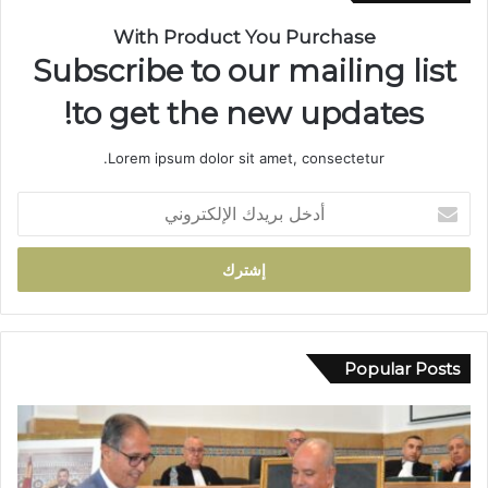
ر
ة
With Product You Purchase
ب
Subscribe to our mailing list
د
و
to get the new updates!
ا
ر
Lorem ipsum dolor sit amet, consectetur.
أ
ي
أ
ل
د
م
خ
ا
ل
م
ب
ت
ر
ج
ي
د
د
Popular Posts
د
ك
م
ا
ط
ل
ا
إ
ل
ل
ب