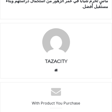
مآسٍ تحرم شباباً في عمر الزهور من استكمال دراستهم وبناء
مستقبل أفضل.
TAZACITY
موق
ع
الوي
ب
With Product You Purchase