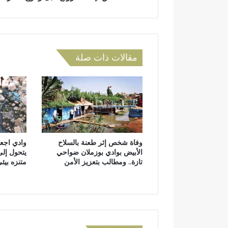
ن
ض
ا
ة
ق
و
س
مقالات ذات صلة
ا
ل
خ
ط
ر
إ
ل
ى
وفاة شخص إثر طعنة بالسلاح
وادي اجعو
م
الأبيض بوادي بوزملان ضواحي
يتحول إلى
و
تازة.. ومطالب بتعزيز الأمن
متنزه بيئ
ل
ا
ي
ي
ع
ق