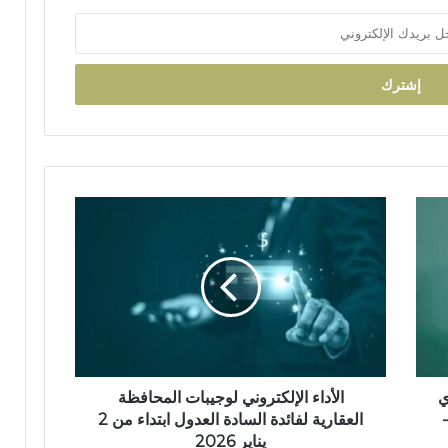
ب
ي
ة
ت
ت
و
ج
ب
و
س
ا
ا
ل
م
أ
ا
د
ل
ا
ا
ء
س
ا
ت
ل
ح
إ
ق
ي
ل
الأداء الإلكتروني لوجيبات المحافظة
ا
ك
العقارية لفائدة السادة العدول ابتداء من 2
ق
ت
يناير 2026
ا