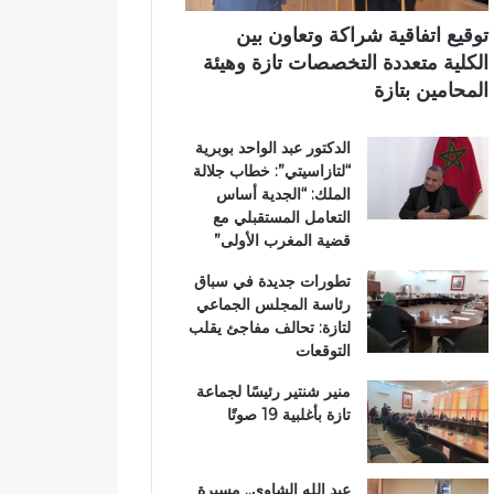
اً
ت
ي
ب
ا
توقيع اتفاقية شراكة وتعاون بين
م
ز
الكلية متعددة التخصصات تازة وهيئة
غ
ة
المحامين بتازة
ا
.
ر
.
الدكتور عبد الواحد بوبرية
ب
و
“لتازاسيتي”: خطاب جلالة
ة
م
الملك: “الجدية أساس
ا
ط
التعامل المستقبلي مع
ل
ا
قضية المغرب الأولى”
ع
ل
ا
ب
تطورات جديدة في سباق
ل
ب
رئاسة المجلس الجماعي
م
ت
لتازة: تحالف مفاجئ يقلب
ل
ع
التوقعات
ت
ز
ع
ي
منير شنتير رئيسًا لجماعة
ز
ز
تازة بأغلبية 19 صوتًا
ي
ا
ز
ل
ف
أ
عبد الله الشاوي.. مسيرة
ر
م