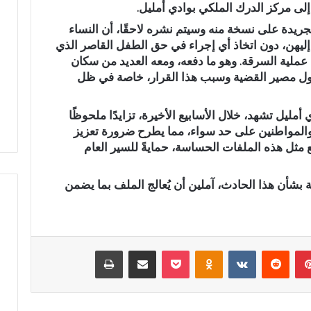
ر إلى مركز الدرك الملكي بوادي أمليل.
د
الجريدة على نسخة منه
وسيتم نشره لاحقًا، أن النساء
ا
ل
ليهن، دون اتخاذ أي إجراء في حق الطفل القاصر الذي
ل
ملية السرقة. وهو ما دفعه، ومعه العديد من سكان
ه
ول
مصير القضية
وسبب هذا القرار، خاصة في ظل
 البالي يدخل سباق
عبد الله الشاوي.. مسيرة نصف
ا
تشريعية بدائرة تازة
قرن في خدمة الإدارة الترابية تتوج
ل
 النهضة
بوسام الاستحقاق الوطني
أمليل تشهد، خلال الأسابيع الأخيرة،
تزايدًا ملحوظًا
ش
 والمواطنين على حد سواء، مما يطرح ضرورة تعزيز
ا
ع مثل هذه الملفات الحساسة، حمايةً للسير العام
و
ي
.
بشأن هذا الحادث، آملين أن يُعالج الملف بما يضمن
.
م
س
ي
ر
بينتيريست
‏Reddit
‏VKontakte
Odnoklassniki
‫Pocket
مشاركة عبر البريد
طباعة
ة
ن
ص
ف