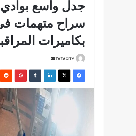
جدل واسع بوادي أ
سراح متهمات في
بكاميرات المراقب
TAZACITY
أ
ر
فيسبوك
‫X
لينكدإن
‏Tumblr
بينتيريست
س
ل
ب
ر
ي
د
ا
إ
ل