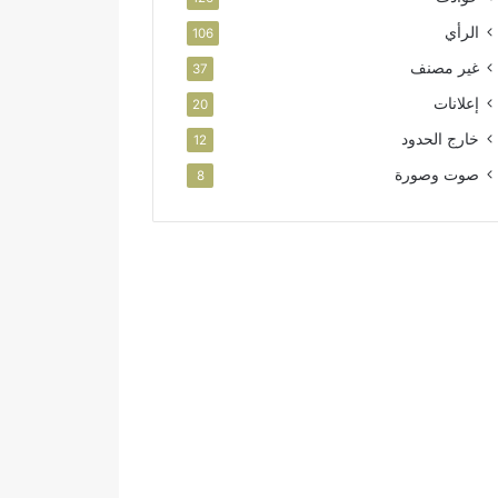
الرأي
106
غير مصنف
37
إعلانات
20
خارج الحدود
12
صوت وصورة
8