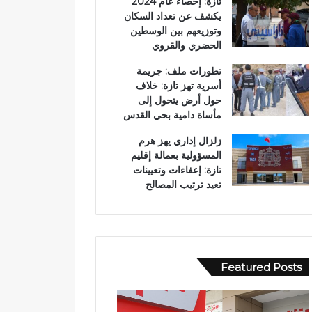
تازة: إحصاء عام 2024
يكشف عن تعداد السكان
وتوزيعهم بين الوسطين
الحضري والقروي
تطورات ملف: جريمة
أسرية تهز تازة: خلاف
حول أرض يتحول إلى
مأساة دامية بحي القدس
زلزال إداري يهز هرم
المسؤولية بعمالة إقليم
تازة: إعفاءات وتعيينات
تعيد ترتيب المصالح
Featured Posts
ا
و
ل
ف