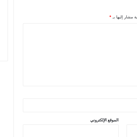
ع
ق
ا
ة مشار إليها بـ
*
ر
ي
ة
ل
ف
ا
ئ
د
ة
ا
ل
س
ا
د
ة
ا
الموقع الإلكتروني
ل
ع
د