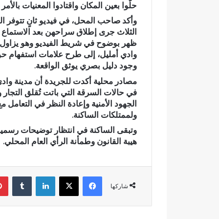
حلّوا بعين المكان واقتادوا المعنيات بالأم
م
وأكد صاحب المحل، في
فيديو ثانٍ تتوفر 
ي
اً
الثلاث جرى إطلاق سراحهن بعد الاستماع إ
.
ظهر بوضوح في شريط الفيديو وهو يزاول ع
.
وادي أمليل، إلى طرح علامات استفهام ح
رسمياً.. عمر
ع
وجود دليل بصري يوثق الواقعة.
الانتخابات ال
م
مرشحاً لحزب
مصادر محلية أكدت للجريدة أن مدينة وادي 
ر
في حالات السرقة
التي باتت تُقلق التجار
ا
الجهود الأمنية وإعادة النظر في التعامل م
ل
ب
ولممتلكات الساكنة.
ا
وتبقى الساكنة في انتظار توضيحات رسمية 
ل
هيبة القانون وطمأنة الرأي العام المحلي.
ي
ي
د
خ
فيسبوك
‫X
لينكدإن
‏Tumblr
ل
شاركها
س
ب
ا