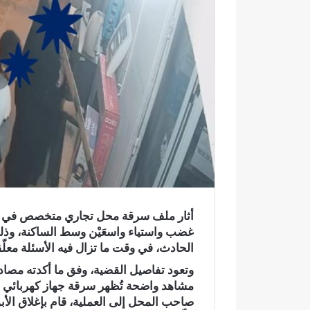
ك
ت
ر
و
ن
ي
ا
أثار ملف سرقة محل تجاري متخصص في بيع ا
غضب واستياء واسعَيْن وسط الساكنة، وذل
الحادث، في وقت ما تزال فيه الأسئلة معل
وتعود تفاصيل القضية، وفق ما أكدته مصا
مشاهد واضحة تُظهر
سرقة جهاز كهربائي
م
ر
صاحب المحل إلى العملية، قام
بإغلاق الأب
س