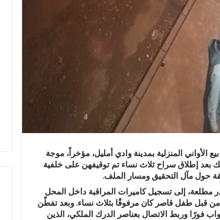
لأواني المنزلية بمدينة وادي أمليل، مؤخراً، موجة
ك بعد إطلاق سراح ثلاث نساء تم توقيفهن على خلفية
ّقة حول مآل التحقيق ومسار الملف.
در مطلعة، إلى تسجيل كاميرات المراقبة داخل المحل
ن قبل طفل قاصر كان مرفوقًا بثلاث نساء. وبعد تفطّن
ع
واب فورًا
وربط الاتصال بعناصر الدرك الملكي، الذين
ب