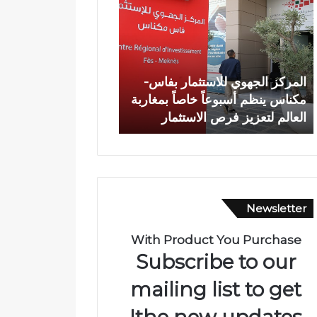
م
ا
ر
ة
ك
ش
ز
خ
ا
ص
المركز الجهوي للاستثمار بفاس-
وفاة شخص إثر طعنة ب
ل
إ
مكناس ينظم أسبوعاً خاصاً بمغاربة
الأبيض بوادي بوزملان 
ج
ث
العالم لتعزيز فرص الاستثمار
ومطالب بتعزيز الأمن
ه
ر
و
ط
ي
ع
ل
ن
ل
ة
ا
ب
Newsletter
س
ا
ت
ل
ث
س
With Product You Purchase
م
ل
Subscribe to our
ا
ا
ر
ح
mailing list to get
ب
ا
the new updates!
ف
ل