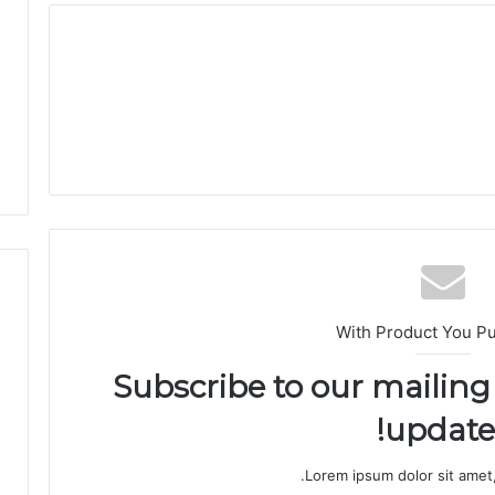
ق
ر
ن
ف
ي
خ
د
م
ة
ا
ل
إ
د
ا
With Product You P
ر
ة
Subscribe to our mailing 
ا
ل
updates
ت
ر
Lorem ipsum dolor sit amet,
ا