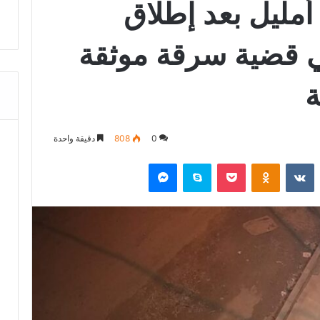
مليل بعد إطلاق
 قضية سرقة موثقة
ة
0
808
دقيقة واحدة
‏Reddit
‏VKontakte
Odnoklassniki
‫Pocket
سكايب
ماسنجر