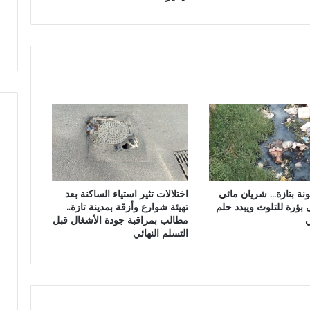
ر
ل
و
و
ن
ط
ي
ن
ل
ي
و
ج
ي
ب
ا
ت
ا
ل
نة بتازة… شريان مائي
اختلالات تثير استياء الساكنة بعد
م
 بؤرة للتلوث ويبدد حلم
تهيئة شوارع وأزقة بمدينة تازة..
ح
ي
مطالب بمراقبة جودة الأشغال قبل
ا
التسلم النهائي
ف
ظ
ة
ا
ل