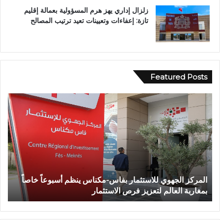
زلزال إداري يهز هرم المسؤولية بعمالة إقليم
تازة: إعفاءات وتعيينات تعيد ترتيب المصالح
Featured Posts
و
ف
ف
ي
ا
أ
ة
ج
ش
و
خ
ا
ص
ء
إ
إ
وفاة شخص إثر طعنة بالسلاح الأبيض بوادي بوزملان ضواحي
ف
ث
ي
تازة.. ومطالب بتعزيز الأمن
ا
ر
م
ط
ا
ع
ن