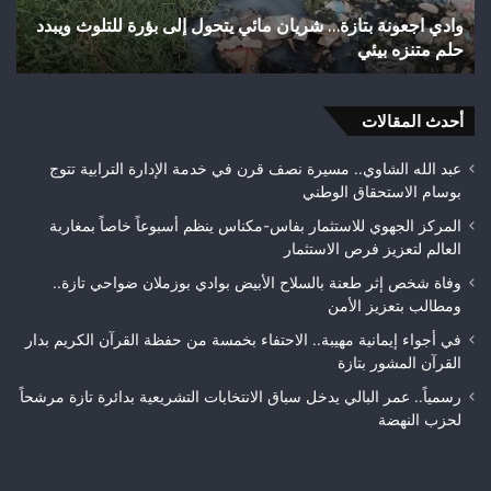
وأزقة
إلى
اختلالات تثير استياء الساكنة بعد تهيئة شوارع وأزقة بمدينة
ش
بمدينة
الق
تازة.. مطالب بمراقبة جودة الأشغال قبل التسلم النهائي
ا
تازة..
الث
مطالب
هوا
بمراقبة
ويت
جودة
أحدث المقالات
بطلا
الأشغال
لعص
قبل
فا
عبد الله الشاوي.. مسيرة نصف قرن في خدمة الإدارة الترابية تتوج
التسلم
مك
بوسام الاستحقاق الوطني
النهائي
المركز الجهوي للاستثمار بفاس-مكناس ينظم أسبوعاً خاصاً بمغاربة
العالم لتعزيز فرص الاستثمار
وفاة شخص إثر طعنة بالسلاح الأبيض بوادي بوزملان ضواحي تازة..
ومطالب بتعزيز الأمن
في أجواء إيمانية مهيبة.. الاحتفاء بخمسة من حفظة القرآن الكريم بدار
القرآن المشور بتازة
رسمياً.. عمر البالي يدخل سباق الانتخابات التشريعية بدائرة تازة مرشحاً
لحزب النهضة