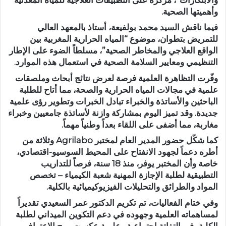
وأهميتها الصحية.
فيما ناقش السيد محمد بولفيعة
، أستاذ بالمعهد العالي
للتمريض بتطوان، موضوع
“المياه الحرارية المغربية بين
الواقع العلاجي والمخاطر الصحية”
، مسلطاً الضوء على الإطار
التنظيمي ومعايير السلامة الصحية في استعمال هذه الموارد.
وفّرت التظاهرة العلمية فرصة لعرض نتائج أبحاث وملصقات
علمية في مجالات المياه الحرارية والصحة، مما أتاح للطلبة
الباحثين والأساتذة والخبراء تبادل الخبرات وتطوير رؤى علمية
جديدة. وقد تميز اليوم بمشاركة وازنة لأساتذة جامعيين وخبراء
مغاربة، مما أضفى على اللقاء بعداً وطنياً مهماً.
كما شكّل حضور المدير العام لمختبر
Agrilabo
وثلاثة من
أطره دعماً لجهود الانفتاح على المحيط السوسيو-اقتصادي،
خاصة وأن المختبر يوفر، منذ
18 سنة
، فرصاً للتداريب
التطبيقية لطلبة الإجازة المهنية شعبة الكيمياء – تخصص
المواد والطرائق والتحليلات الفيزيوكيميائية بالكلية.
وفي ختام الفعاليات، تم تكريم
الدكتور عمر السعيدي
تقديراً
لمساهماته العلمية وجهوده في دعم التكوين الميداني لطلبة
الكلية، في التفاتة اجتماعية وعلمية عكست روح الاعتراف