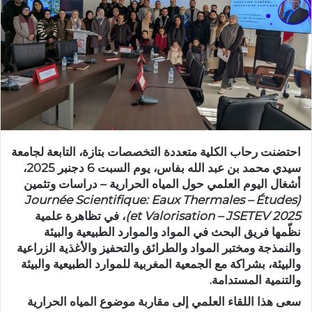
ر
ي
د
ا
إ
ل
ك
ت
ر
احتضنت رحاب
الكلية متعددة التخصصات بتازة
، التابعة لجامعة
و
سيدي محمد بن عبد الله بفاس، يوم السبت 6 دجنبر 2025،
ن
أشغال
اليوم العلمي حول المياه الحرارية – دراسات وتثمين
ي
(Journée Scientifique: Eaux Thermales – Études
ا
et Valorisation – JSETEV 2025)
، في تظاهرة علمية
نظّمها
فريق البحث في المواد والموارد الطبيعية والبيئة
والنمذجة
و
مختبر المواد والطرائق والتحفيز والأغذية الزراعية
والبيئة
، بشراكة مع
الجمعية المغربية للموارد الطبيعية والبيئة
والتنمية المستدامة
.
سعى هذا اللقاء العلمي إلى مقاربة موضوع المياه الحرارية