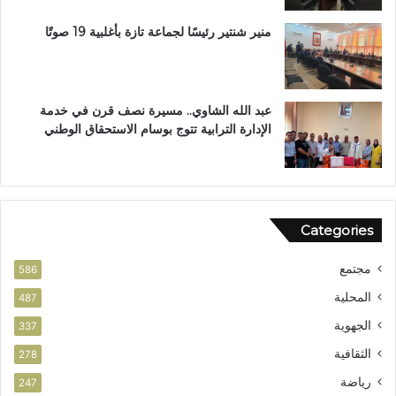
ب
ر
ب
ا
منير شنتير رئيسًا لجماعة تازة بأغلبية 19 صوتًا
ت
ل
ع
ق
ز
ر
ي
آ
عبد الله الشاوي.. مسيرة نصف قرن في خدمة
ز
ن
الإدارة الترابية تتوج بوسام الاستحقاق الوطني
ا
ا
ل
ل
أ
م
م
ش
ن
و
Categories
ر
ب
مجتمع
ت
586
ا
المحلية
487
ز
الجهوية
ة
337
الثقافية
278
رياضة
247