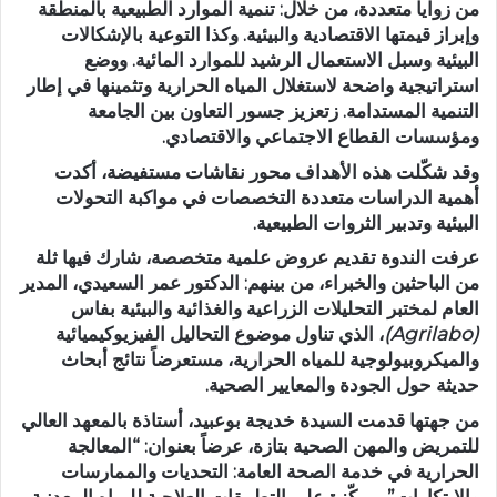
من زوايا متعددة، من خلال:
تنمية الموارد الطبيعية بالمنطقة
وإبراز قيمتها الاقتصادية والبيئية. وكذا
التوعية بالإشكالات
البيئية
وسبل الاستعمال الرشيد للموارد المائية. و
وضع
استراتيجية واضحة
لاستغلال المياه الحرارية وتثمينها في إطار
التنمية المستدامة. ز
تعزيز جسور التعاون
بين الجامعة
ومؤسسات القطاع الاجتماعي والاقتصادي.
وقد شكّلت هذه الأهداف محور نقاشات مستفيضة، أكدت
أهمية الدراسات متعددة التخصصات في مواكبة التحولات
البيئية وتدبير الثروات الطبيعية.
عرفت الندوة تقديم عروض علمية متخصصة، شارك فيها ثلة
من الباحثين والخبراء، من بينهم:
الدكتور عمر السعيدي
، المدير
العام لمختبر التحليلات الزراعية والغذائية والبيئية بفاس
(Agrilabo)
، الذي تناول موضوع
التحاليل الفيزيوكيميائية
والميكروبيولوجية للمياه الحرارية
، مستعرضاً نتائج أبحاث
حديثة حول الجودة والمعايير الصحية.
من جهتها قدمت السيدة خديجة بوعبيد
، أستاذة بالمعهد العالي
للتمريض والمهن الصحية بتازة، عرضاً بعنوان:
“المعالجة
الحرارية في خدمة الصحة العامة: التحديات والممارسات
والابتكارات”
، مركّزة على التطبيقات العلاجية للمياه المعدنية