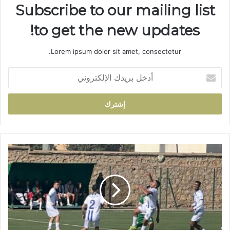
Subscribe to our mailing list
to get the new updates!
Lorem ipsum dolor sit amet, consectetur.
أ
د
خ
ل
ب
ر
ي
د
ا
ك
ل
ا
ج
ل
م
إ
ع
ل
ي
ك
ة
ت
ا