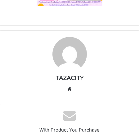
TAZACITY
موق
ع
الوي
ب
With Product You Purchase