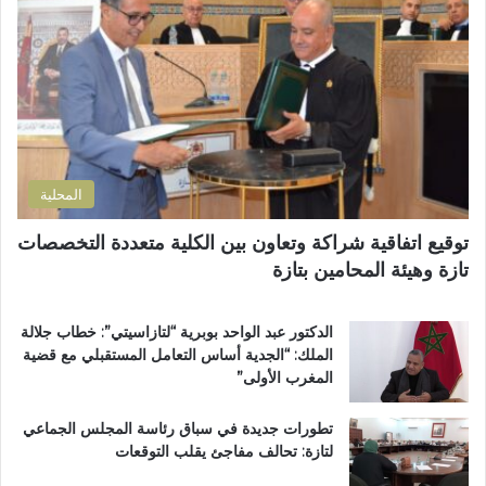
إ
ز
م
ل
م
ن
ك
ل
ح
ت
ا
ف
ر
ن
ظ
و
ض
ة
ن
و
ا
ي
ا
ل
المحلية
ح
ق
ي
ر
توقيع اتفاقية شراكة وتعاون بين الكلية متعددة التخصصات
ت
آ
تازة وهيئة المحامين بتازة
ا
ن
ز
ا
ة
ل
الدكتور عبد الواحد بوبرية “لتازاسيتي”: خطاب جلالة
.
ك
الملك: “الجدية أساس التعامل المستقبلي مع قضية
.
ر
المغرب الأولى”
و
ي
م
م
تطورات جديدة في سباق رئاسة المجلس الجماعي
ط
ب
لتازة: تحالف مفاجئ يقلب التوقعات
ا
د
ل
ا