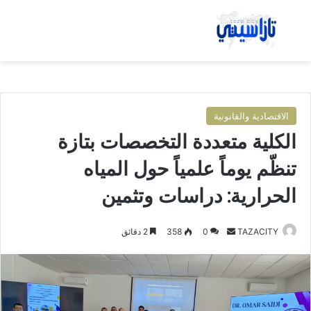
بحث عن
الق
الاقتصادية والقانونية
الكلية متعددة التخصصات بتازة
تنظّم يوماً علمياً حول المياه
الحرارية: دراسات وتثمين
TAZACITY
أ
0
358
2 دقائق
ر
س
ل
ب