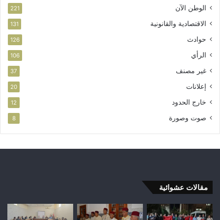
الوطن الآن
221
الاقتصادية والقانونية
131
حوادث
126
الرأي
106
غير مصنف
37
إعلانات
20
خارج الحدود
12
صوت وصورة
8
مقالات عشوائية