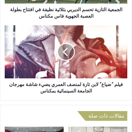
ر
ل
و
ت
الجمعية التازية تحسم الديربي بثلاثية نظيفة في افتتاح بطولة
ن
ا
العصبة الجهوية فاس مكناس
ي
ز
ي
ف
ة
ي
ت
ل
ح
م
س
“
م
ض
ا
ي
ل
ا
د
ع
ي
”
فيلم “ضياع” لابن تازة لمنصف العمري يضيء شاشة مهرجان
ر
ل
الجامعة السينمائية بمكناس
ب
ا
ي
ب
ب
ن
ث
ت
مقالات ذات صلة
ل
ا
ا
ز