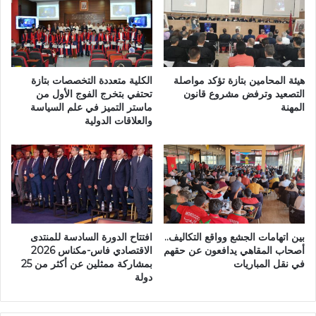
ث
ة
ي
ل
ة
م
ن
ن
ظ
ص
ي
ف
هيئة المحامين بتازة تؤكد مواصلة
الكلية متعددة التخصصات بتازة
ف
ا
التصعيد وترفض مشروع قانون
تحتفي بتخرج الفوج الأول من
ة
المهنة
ماستر التميز في علم السياسة
ل
والعلاقات الدولية
ف
ع
ي
م
ا
ر
ف
ي
ت
ي
ت
ض
ا
ي
ح
ء
بين اتهامات الجشع وواقع التكاليف..
افتتاح الدورة السادسة للمنتدى
ب
ش
أصحاب المقاهي يدافعون عن حقهم
الاقتصادي فاس-مكناس 2026
ط
ا
في نقل المباريات
بمشاركة ممثلين عن أكثر من 25
و
ش
دولة
ل
ة
ة
م
ا
ه