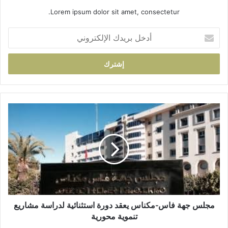
Lorem ipsum dolor sit amet, consectetur.
أ
د
خ
ل
ب
ر
ي
د
م
ك
ج
ا
ل
ل
س
إ
ج
ل
ه
ك
ة
ت
ف
ر
ا
و
س
مجلس جهة فاس-مكناس يعقد دورة استثنائية لدراسة مشاريع
ن
-
تنموية محورية
ي
م