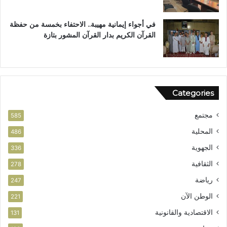
ر
ح
آ
ز
في أجواء إيمانية مهيبة.. الاحتفاء بخمسة من حفظة
ن
ب
القرآن الكريم بدار القرآن المشور بتازة
ا
ا
ل
ل
م
ن
ش
ه
و
ض
Categories
ر
ة
ب
مجتمع
ت
585
ا
المحلية
486
ز
الجهوية
ة
336
الثقافية
278
رياضة
247
الوطن الآن
221
الاقتصادية والقانونية
131