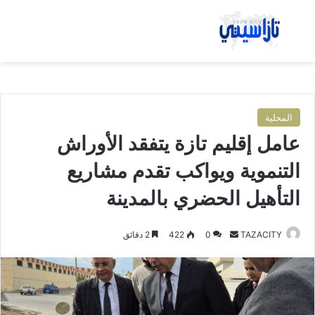
بحث عن
الق
المحلية
عامل إقليم تازة يتفقد الأوراش
التنموية ويواكب تقدم مشاريع
التأهيل الحضري بالمدينة
TAZACITY
أ
0
422
2 دقائق
ر
س
ل
ب