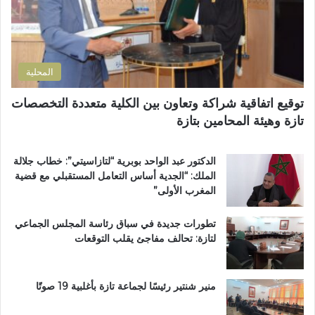
ف
ش
ر
ظ
ر
و
ة
ي
ن
ا
ع
ي
ل
ي
المحلية
ق
ة
ر
ب
توقيع اتفاقية شراكة وتعاون بين الكلية متعددة التخصصات
آ
د
تازة وهيئة المحامين بتازة
ن
ا
ا
ئ
ل
ر
الدكتور عبد الواحد بوبرية “لتازاسيتي”: خطاب جلالة
ك
ة
الملك: “الجدية أساس التعامل المستقبلي مع قضية
ر
ت
المغرب الأولى”
ي
ا
م
ز
تطورات جديدة في سباق رئاسة المجلس الجماعي
ب
ة
لتازة: تحالف مفاجئ يقلب التوقعات
د
م
ا
ر
ر
ش
ا
ح
منير شنتير رئيسًا لجماعة تازة بأغلبية 19 صوتًا
ل
اً
ق
ل