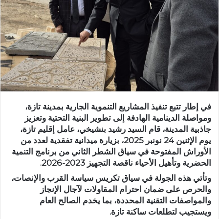
ر
ي
د
ا
إ
ل
ك
ت
ر
في إطار تتبع تنفيذ المشاريع التنموية الجارية بمدينة تازة،
و
ومواصلة الدينامية الهادفة إلى تطوير البنية التحتية وتعزيز
ن
جاذبية المدينة، قام
السيد رشيد بنشيخي، عامل إقليم تازة
،
ي
يوم
الإثنين 24 نونبر 2025
، بزيارة ميدانية تفقدية لعدد من
ا
الأوراش المفتوحة في سياق
الشطر الثاني من برنامج التنمية
الحضرية وتأهيل الأحياء ناقصة التجهيز 2023-2026
.
وتأتي هذه الجولة في سياق تكريس
سياسة القرب والإنصات
،
والحرص على ضمان احترام المقاولات لآجال الإنجاز
والمواصفات التقنية المحددة، بما يخدم الصالح العام
ويستجيب لتطلعات ساكنة تازة.