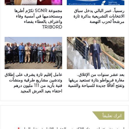
ل
د
د
و
رسمياً.. عمر البالي يدخل سباق
مجموعة SGNR تكرّم أطرها
ر
ل
الانتخابات التشريعية بدائرة تازة
ومستخدميها في أمسية وفاء
ا
مرشحاً لحزب النهضة
واعتراف بالعطاء بفضاء
ي
TRIBORD
س
ف
ة
ي
م
م
ش
و
ا
ض
ر
و
ي
ع
ع
:
بعد عشر سنوات من الإغلاق..
عامل إقليم تازة يشرف على إطلاق
ت
ا
مغارة فريواطو بتازة تستعيد بريقها
وتدشين مشاريع طرقية ومنشآت
ن
ل
وتفتح آفاقًا جديدة للسياحة والتنمية
فنية بأزيد من 111 مليون درهم
م
ت
احتفاء بعيد العرش المجيد
و
ش
ي
ر
ة
ي
م
ع
اترك تعليقاً
ح
ص
و
ن
لن يتم نشر عنوان بريدك الإلكتروني.
الحقول الإلزامية مشار إليها بـ
*