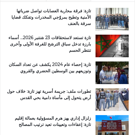
تازة: فرقة محاربة العصابات تواصل ضرباتها
الأمنية وتطيح بمروّجي المخدرات وتفكك قضايا
سرقة بالعنف
تازة تستعد لاستحقاقات 23 شتنبر 2026… أسماء
بارزة تدخل سباق الترشح للغرفة الأولى وأخرى
تنتظر الحسم
تازة: إحصاء عام 2024 يكشف عن تعداد السكان
وتوزيعهم بين الوسطين الحضري والقروي
تطورات ملف: جريمة أسرية تهز تازة: خلاف حول
أرض يتحول إلى مأساة دامية بحي القدس
زلزال إداري يهز هرم المسؤولية بعمالة إقليم
تازة: إعفاءات وتعيينات تعيد ترتيب المصالح