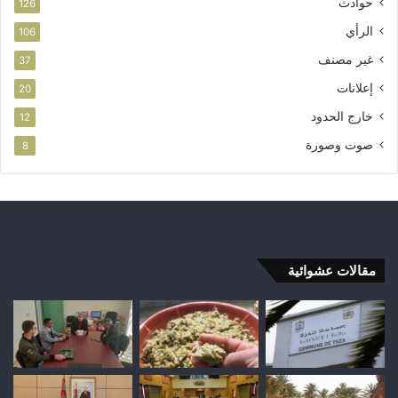
حوادث
126
الرأي
106
غير مصنف
37
إعلانات
20
خارج الحدود
12
صوت وصورة
8
مقالات عشوائية