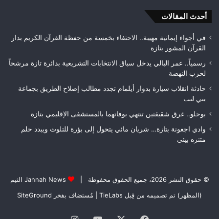
متنزه
بمر
بيئي
أحدث المقالات
جود
الأ
قبل
في أجواء إيمانية مهيبة.. الاحتفاء بخمسة من حفظة القرآن الكريم بدار
الت
القرآن المشور بتازة
الن
رسمياً.. عمر البالي يدخل سباق الانتخابات التشريعية بدائرة تازة مرشحاً
لحزب النهضة
حادثة انقلاب سيارة بدوار أيلمام تجدد مطالب إصلاح الطريق بجماعة
بني لنت
بوحلو.. غرق شقيقتين تنتهي بوفاتهما بالمستشفى الإقليمي بتازة
وادي اجعونة بتازة… شريان مائي يتحول إلى بؤرة للتلوث ويبدد حلم
متنزه بيئي
© حقوق النشر 2026، جميع الحقوق محفوظة |
Jannah News الثيم
(المظهر) تم تصميمه من قِبل TieLabs
| مُستضاف بفخر
SiteGround