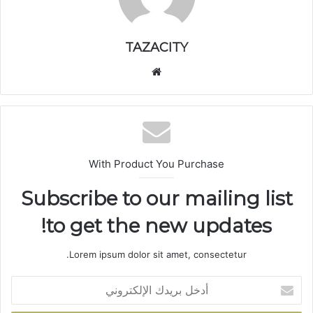
TAZACITY
موق
ع
الوي
ب
With Product You Purchase
Subscribe to our mailing list
to get the new updates!
Lorem ipsum dolor sit amet, consectetur.
أ
د
خ