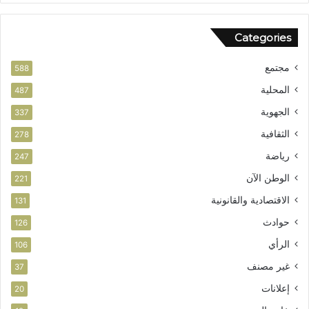
ا
ل
Categories
و
ط
مجتمع
ن
588
ي
المحلية
487
الجهوية
337
الثقافية
278
رياضة
247
الوطن الآن
221
الاقتصادية والقانونية
131
حوادث
126
الرأي
106
غير مصنف
37
إعلانات
20