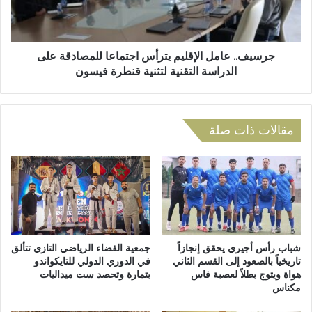
ا
.
ز
ع
ي
ا
ة
م
جرسيف.. عامل الإقليم يترأس اجتماعا للمصادقة على
ت
ل
الدراسة التقنية لتثنية قنطرة فيسون
ت
ا
أ
ل
ل
إ
ق
ق
مقالات ذات صلة
ف
ل
ي
ي
ا
م
ل
ي
م
ت
ل
ر
ا
أ
ع
س
شباب رأس أجيري يحقق إنجازاً
جمعية الفضاء الرياضي التازي تتألق
ب
ا
تاريخياً بالصعود إلى القسم الثاني
في الدوري الدولي للتايكواندو
هواة ويتوج بطلاً لعصبة فاس
بتمارة وتحصد ست ميداليات
ا
ج
مكناس
ل
ت
خ
م