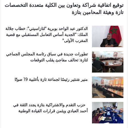
ا
توقيع اتفاقية شراكة وتعاون بين الكلية متعددة التخصصات
ب
تازة وهيئة المحامين بتازة
ي
ة
ت
الدكتور عبد الواحد بوبرية “لتازاسيتي”: خطاب جلالة
ت
الملك: “الجدية أساس التعامل المستقبلي مع قضية
و
المغرب الأولى”
ج
ب
تطورات جديدة في سباق رئاسة المجلس الجماعي
و
لتازة: تحالف مفاجئ يقلب التوقعات
س
ا
م
ا
منير شنتير رئيسًا لجماعة تازة بأغلبية 19 صوتًا
ل
ا
س
ت
حزب التقدم والاشتراكية بتازة يجدد الثقة في
ح
أحمد العبادي ويثمن قرارات القيادة الوطنية
ق
ا
ق