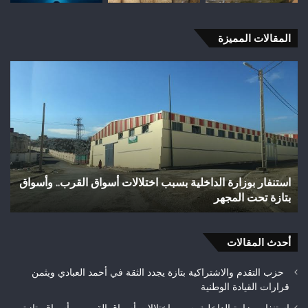
المقالات المميزة
وفاة
شخص
إثر
طعنة
بالسلاح
الأبيض
بوادي
بوزملان
سواق القرب.. وأسواق
وفاة شخص إثر طعنة بالسلاح الأبيض بوادي ب
ضواحي
تازة.. ومطالب بتعزيز الأمن
تازة..
ومطالب
بتعزيز
أحدث المقالات
الأمن
حزب التقدم والاشتراكية بتازة يجدد الثقة في أحمد العبادي ويثمن
قرارات القيادة الوطنية
استنفار بوزارة الداخلية بسبب اختلالات أسواق القرب.. وأسواق بتازة