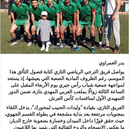
ر
ي
د
ا
إ
ل
ك
ت
ر
بدر العمراوي
و
ن
يواصل فريق الترجي الرياضي التازي كتابة فصول التألق هذا
ي
الموسم، رغم الظروف المادية الصعبة التي يعيشها، إذ يستعد
لمواجهة جمعية شباب رأس جيري يوم الأربعاء المقبل على
ا
الساعة الثالثة زوالًا بملعب العربي المهدي بتازة، ضمن الدور
التمهيدي الأول لمنافسات كأس العرش.
الفريق التازي، بقيادة “وليدات الحبيب لمحورك”، يدخل اللقاء
بمعنويات مرتفعة بعد بداية مشجعة في بطولة القسم الجهوي،
حيث حقق فوزًا داخل الميدان وخسارة بصعوبة خارج الديار،
ما يعكس الانسجام والروح القتالية التي يتميز بها اللاعبون.