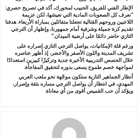
الإطار الفني للفريق، الحبيب لمحورك، أكد في تصريح حصري:
“نعرف كل الصعوبات المادية التي نعيشها، لكن عزيمة
اللاعبين وروحهم القتالية تجعلنا متفائلين بمباراة الأربعاء. هدفنا
تقديم كرة جميلة وشرفية أمام جمهورنا، وإظهار أن الترجي
التازي حاضر دائمًا على أرضية الميدان.”
ورغم قلة الإمكانيات، يواصل الترجي التازي إصراره على
تشريف المدينة واللون الأصفر والأخضر، إذ أظهر عناصره
خلال الحصص التدريبية الأخيرة جدية وتركيزًا كبيرين استعدادًا
لمواجهة خصم طموح يسعى بدوره لتحقيق المفاجأة.
أنظار الجماهير التازية ستكون موجّهة نحو ملعب العربي
المهدي، في انتظار أن يواصل الترجي مساره بثقة وإصرار،
ويؤكد أن حب القميص أقوى من أي معاناة.