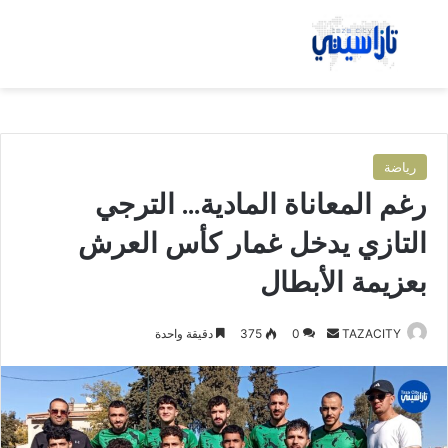
بحث عن
الق
رياضة
رغم المعاناة المادية… الترجي
التازي يدخل غمار كأس العرش
بعزيمة الأبطال
TAZACITY
أ
0
375
دقيقة واحدة
ر
س
ل
ب