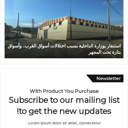
ب
د
ا
ل
ل
ه
ا
القرب.. وأسواق
عبد الله الشاوي.. مسيرة نصف قرن في خدمة الإدارة
ل
تتوج بوسام الاستحقاق الوطني
ش
ا
و
ي
.
Newsletter
.
م
With Product You Purchase
س
Subscribe to our mailing list
ي
ر
to get the new updates!
ة
ن
Lorem ipsum dolor sit amet, consectetur.
ص