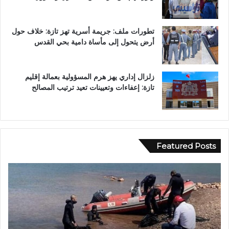
تطورات ملف: جريمة أسرية تهز تازة: خلاف حول
أرض يتحول إلى مأساة دامية بحي القدس
زلزال إداري يهز هرم المسؤولية بعمالة إقليم
تازة: إعفاءات وتعيينات تعيد ترتيب المصالح
Featured Posts
ب
و
و
ا
ح
د
ل
ي
و
ا
.
ج