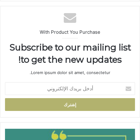
الوي
ب
With Product You Purchase
Subscribe to our mailing list
to get the new updates!
Lorem ipsum dolor sit amet, consectetur.
أ
د
خ
ل
ب
ر
ي
د
ا
ك
ل