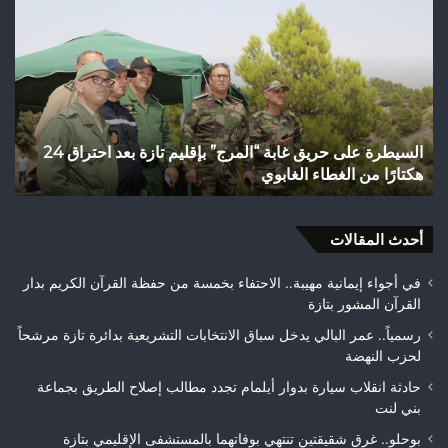
على
الس
حريق
من
غابة
الت
“المرج”
الن
بإقليم
إلى
تازة
رها
بعد
الت
السيطرة على حريق غابة “المرج” بإقليم تازة بعد احتراق 24
ف
احتراق
عن
هكتارًا من الغطاء الغابوي
ق
24
قضا
هكتارًا
تاز
من
الغطاء
أحدث المقالات
الغابوي
في أجواء إيمانية مهيبة.. الاحتفاء بخمسة من حفظة القرآن الكريم بدار
القرآن المشور بتازة
رسمياً.. عمر البالي يدخل سباق الانتخابات التشريعية بدائرة تازة مرشحاً
لحزب النهضة
حادثة انقلاب سيارة بدوار أيلمام تجدد مطالب إصلاح الطريق بجماعة
بني لنت
بوحلو.. غرق شقيقتين تنتهي بوفاتهما بالمستشفى الإقليمي بتازة