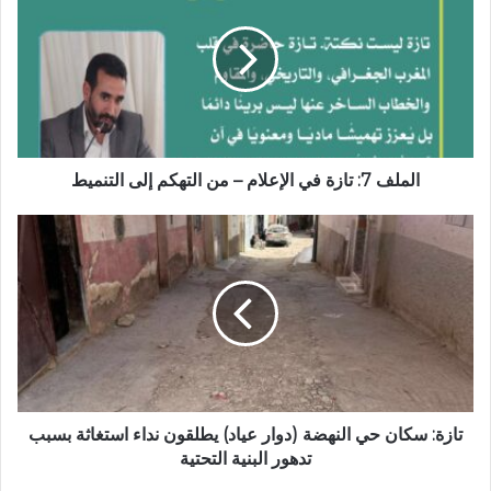
ا
م
ل
ل
إ
ف
ل
7
ك
:
ت
ت
ر
ا
و
ز
الملف 7: تازة في الإعلام – من التهكم إلى التنميط
ن
ة
ي
ف
ت
ي
ا
ا
ز
ل
ة
إ
:
ع
س
ل
ك
ا
ا
م
ن
–
ح
تازة: سكان حي النهضة (دوار عياد) يطلقون نداء استغاثة بسبب
م
ي
تدهور البنية التحتية
ن
ا