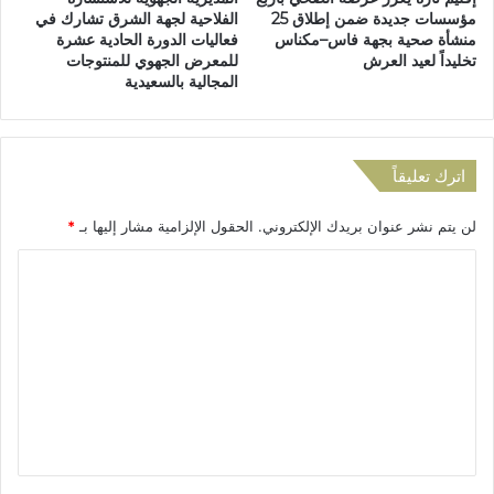
ن
مؤسسات جديدة ضمن إطلاق 25
الفلاحية لجهة الشرق تشارك في
د
منشأة صحية بجهة فاس–مكناس
فعاليات الدورة الحادية عشرة
ا
تخليداً لعيد العرش
للمعرض الجهوي للمنتوجات
ء
المجالية بالسعيدية
ا
س
ت
غ
اترك تعليقاً
ا
ث
لن يتم نشر عنوان بريدك الإلكتروني.
الحقول الإلزامية مشار إليها بـ
*
ة
ب
ا
س
ل
ب
ب
ت
ت
ع
د
ه
ل
و
ي
ر
ق
ا
ل