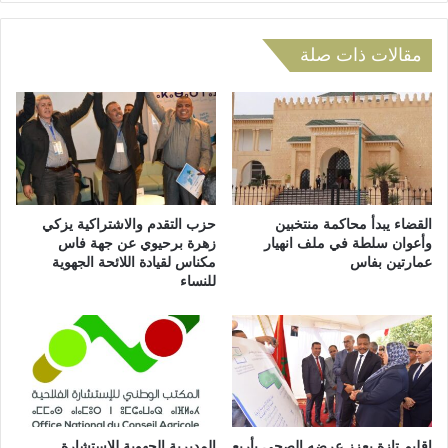
ا
ل
ل
ن
ت
ه
مقالات ذات صلة
ه
ض
ك
ة
م
(
إ
د
ل
و
ى
ا
ا
ر
ل
ع
القضاء يبدأ محاكمة منتخبين
حزب التقدم والاشتراكية يزكي
ت
ي
وأعوان سلطة في ملف انهيار
زهرة برحيوي عن جهة فاس
عمارتين بفاس
مكناس لقيادة اللائحة الجهوية
ن
ا
للنساء
م
د
ي
)
ط
ي
ط
ل
ق
و
ن
إقليم تازة يعزز عرضه الصحي بأربع
المديرية الجهوية للاستشارة