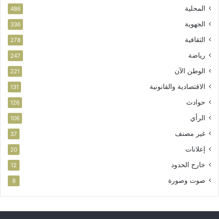
المحلية
486
الجهوية
336
الثقافية
278
رياضة
247
الوطن الآن
221
الاقتصادية والقانونية
131
حوادث
126
الرأي
106
غير مصنف
37
إعلانات
20
خارج الحدود
12
صوت وصورة
8