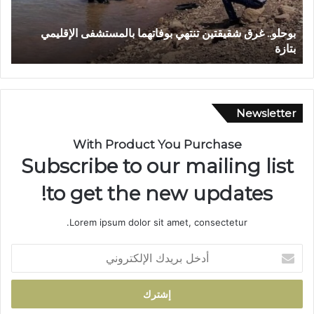
.
ع
غ
و
بوحلو.. غرق شقيقتين تنتهي بوفاتهما بالمستشفى الإقليمي
و
ر
ن
بتازة
ح
ق
ة
ش
ب
ق
ت
ي
ا
ق
ز
Newsletter
ت
ة
ي
…
With Product You Purchase
ن
ش
Subscribe to our mailing list
ت
ر
ن
ي
to get the new updates!
ت
ا
ه
ن
Lorem ipsum dolor sit amet, consectetur.
ي
م
ب
ا
أ
و
ئ
د
ف
ي
خ
ا
ي
ل
ت
ت
ب