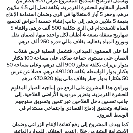
ويشمل البرنامج المندمج للمشروع غرس 500 هكتار من
الصبار المقاوم للحشرة القرمزية، بكلفة تصل إلى 4.5 ملايين
درهم، وحفر 5 آبار لاستغلالها في الري وضمان استدامة الإنتاج
بقيمة 5 ملايين درهم، إلى جانب إنشاء خمسة أحواض لتجميع
المياه للاستخدام في الري بتكلفة 500 ألف درهم، واقتناء 5
صهاريج متنقلة بسعة 4 أطنان لكل واحدة منها، لضمان نقل
وتوزيع المياه بفعالية، بغلاف مالي قدره 250 ألف درهم.
أما على المستوى الميداني، فتشمل العملية غرس شتلات
الصبار، على مستوى جماعة صاكة، على مساحة 100 هكتار
بدوار بزيزات بكلفة تتجاوز 900 الف درهم، وعلى مساحة 50
هكتار بدوار الواسطة بكلفة 491.100 درهم، فضلا عن غرس
50 هكتارا بدوار جبار بغلاف مالي يبلغ 430.920 درهم.
ويراهن هذا المشروع على الرفع من إنتاجية الصبار المقاوم
للحشرة القرمزية، وتعزيز مردودية الأراضي الفلاحية، إلى
جانب تحسين دخل الفلاحين عبر تثمين وتسويق منتوجهم
بفعالية، وتحقيق إدماج اقتصادي واجتماعي مستدام في
الوسط القروي.
كما يهدف المشروع إلى رفع كفاءة الإنتاج الزراعي وضمان
الاستدامة البيئية من خلال التدبير العقلاني للموارد المائية،