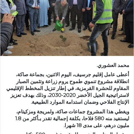
ر
ي
د
ا
إ
ل
ك
ت
ر
محمد العشوري.
و
ن
أعطى عامل إقليم جرسيف، اليوم الاثنين، بجماعة صاكة،
ي
انطلاقة مشروع تنموي طموح يروم زراعة وتثمين الصبار
المقاوم للحشرة القرمزية، في إطار تنزيل المخطط الإقليمي
ا
لاستراتيجية الجيل الأخضر 2020-2030، وذلك بهدف تعزيز
الإنتاج الفلاحي وضمان استدامة الموارد الطبيعية.
ويغطي هذا المشروع جماعات صاكة، ولمريجة ومزكيتام،
ليستفيد منه 580 فلاحا، بكلفة إجمالية تقدر بـأكثر من 1.8
مليون درهم، على مدى 18 شهرا.