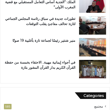
الملك: “الجدية أساس التعامل المستقبلي مع قضية
ا
ل
المغرب الأولى”
ز
م
ة
م
تطورات جديدة في سباق رئاسة المجلس الجماعي
ت
لتازة: تحالف مفاجئ يقلب التوقعات
ن
ز
ه
ب
منير شنتير رئيسًا لجماعة تازة بأغلبية 19 صوتًا
ي
ئ
ي
في أجواء إيمانية مهيبة.. الاحتفاء بخمسة من حفظة
القرآن الكريم بدار القرآن المشور بتازة
Categories
مجتمع
585