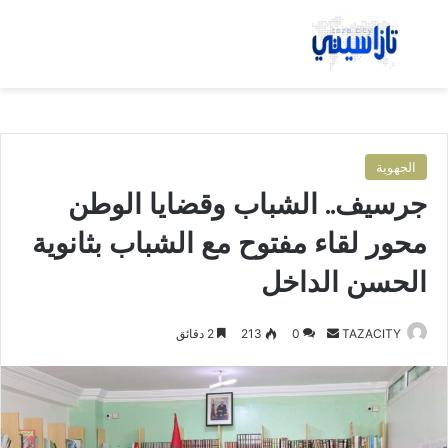
بحث عن
الق
الجهوية
جرسيف.. الشباب وقضايا الوطن
محور لقاء مفتوح مع الشباب بثانوية
الحسن الداخل
TAZACITY
أ
0
213
2 دقائق
ر
س
ل
ب