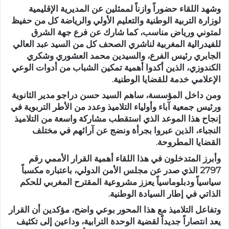
وشهد اللقاء حضوراً وازناً لممثلين عن المديرية الإقليمية
لوزارة التربية الوطنية والتعليم الأولي والرياضة كل من حفيظ
لمتوني ورياض مناسب، كما شارك عن فرع جهة الشرق
للفيدرالية المغربية لناشري الصحف كل من السيد عبد العالي
الجابري رئيس الفرع، والسيدين محمد العشوري وشكري
الكندوزي، الذين أكدوا أهمية تمكين الشباب من أدوات الوعي
الإعلامي خدمة للقضايا الوطنية.
ومن داخل المؤسسة، ساهم السيد حسن دراجو مدير الثانوية
ورئيس جمعية آباء وأولياء التلاميذ وعدد من الأطر التربوية في
إنجاح هذا الموعد الذي استقطب مشاركة واسعة من التلاميذ
النجباء، الذين عبروا بجرأة ونضج عن آرائهم في مختلف
القضايا المطروحة.
وأبرز المتدخلون في هذا اللقاء أهمية القرار الأممي رقم
2797 الذي صدر عن مجلس الأمن الدولي، باعتباره مكسباً
سياسياً ودبلوماسياً يعزز مشروعية المقترح المغربي للحكم
الذاتي في إطار السيادة الوطنية.
وتفاعل التلاميذ مع هذا المحور بوعي واضح، مؤكدين أن القرار
يعد انتصاراً جديداً لقضية الوحدة الترابية، وداعين إلى تكثيف