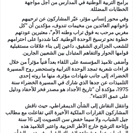
برامج التربية الوطنية في المدارس من أجل مواجهة
الخطابات المضللة.
وفي محور إنساني مؤثر، عبّر المشاركون عن ترحيبهم
بإخوانهم العائدين من مخيمات تندوف، مؤكدين أن “كل
مغربي مرحب به فوق تراب وطنه الأم”، معتبرين عودتهم
خطوة نحو ترسيخ الوحدة الوطنية. كما شددوا على احترامهم
للشعب الجزائري الشقيق، داعين إلى بناء علاقات مستقبلية
قوامها الحوار والتفاهم المتبادل بين الشعبين الجارين.
وأضفى تلاميذ المؤسسة على اللقاء بعداً فنياً مؤثراً من خلال
قراءات شعرية تمجد الوحدة الترابية وتستحضر روح المسيرة
الخضراء، إلى جانب شهادات مؤثرة، منها ما روته إحدى
التلميذات عن جدها الذي شارك في المسيرة الخضراء سنة
1975، مؤكدة أن “تاريخ الأجداد هو مصدر فخر للأحفاد ودليل
على عمق الانتماء”.
وانتقل النقاش إلى الشأن الديمقراطي، حيث ناقش
المشاركون القرارات الملكية الأخيرة التي تفاعلت مع مطالب
جيل الشباب، ولا سيما خفض سن التصويت إلى 16 سنة
وإتاحة الترشح خارج الأطر الحزبية. واعتبر التلاميذ هذه
المبادرات خطوة شجاعة لإشراك الشباب في تدبير الشأن