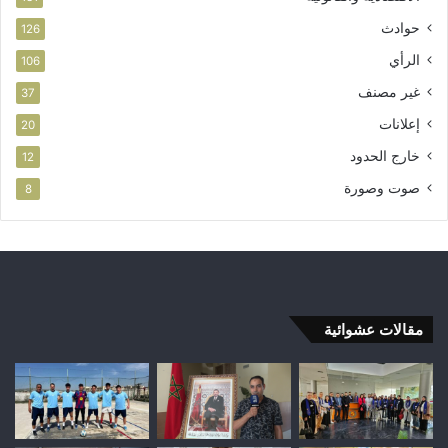
حوادث
126
الرأي
106
غير مصنف
37
إعلانات
20
خارج الحدود
12
صوت وصورة
8
مقالات عشوائية