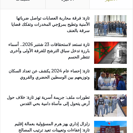
تازة: فرقة محاربة العصابات تواصل ضرباتها
الأمنية وتطيح بمروّجي المخدرات وتفكك قضايا
سرقة بالعنف
تازة تستعد لاستحقاقات 23 شتنبر 2026… أسماء
بارزة تدخل سباق الترشح للغرفة الأولى وأخرى
تنتظر الحسم
تازة: إحصاء عام 2024 يكشف عن تعداد السكان
وتوزيعهم بين الوسطين الحضري والقروي
تطورات ملف: جريمة أسرية تهز تازة: خلاف حول
أرض يتحول إلى مأساة دامية بحي القدس
زلزال إداري يهز هرم المسؤولية بعمالة إقليم
تازة: إعفاءات وتعيينات تعيد ترتيب المصالح