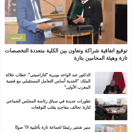
ك
إ
ش
ت
ص
ف
ر
ل
ى
و
ا
ا
ن
ح
ل
ي
ا
إ
المحلية
ل
ق
ط
ل
توقيع اتفاقية شراكة وتعاون بين الكلية متعددة التخصصات
ر
ي
تازة وهيئة المحامين بتازة
ي
م
ق
ي
ب
ب
الدكتور عبد الواحد بوبرية “لتازاسيتي”: خطاب جلالة
ج
ت
الملك: “الجدية أساس التعامل المستقبلي مع قضية
م
ا
المغرب الأولى”
ا
ز
ع
ة
تطورات جديدة في سباق رئاسة المجلس الجماعي
ة
لتازة: تحالف مفاجئ يقلب التوقعات
ب
ن
ي
ل
منير شنتير رئيسًا لجماعة تازة بأغلبية 19 صوتًا