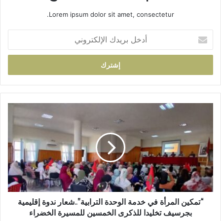
Lorem ipsum dolor sit amet, consectetur.
أ
د
خ
ل
ب
ر
ي
د
“
ك
ت
ا
م
ل
ك
إ
ي
ل
ن
ك
ا
ت
ل
ر
م
و
ر
“تمكين المرأة في خدمة الوحدة الترابية”..شعار ندوة إقليمية
ن
أ
بجرسيف تخليدا للذكرى الخمسين للمسيرة الخضراء
ي