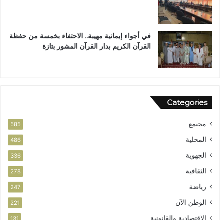
ن
ت
في أجواء إيمانية مهيبة.. الاحتفاء بخمسة من حفظة
القرآن الكريم بدار القرآن المشور بتازة
Categories
مجتمع
585
المحلية
486
الجهوية
336
الثقافية
278
رياضة
247
الوطن الآن
221
الاقتصادية والقانونية
131