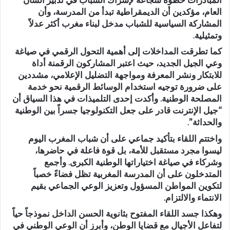
العام، مؤكدين أن الديمقراطية تبدأ من المدرسة، وأن
المشاركة السياسية للشباب مدخل لبناء مغرب أكثر عدلاً
وتمثيلية.
كما تطرقت المداخلات إلى أهمية التحول الرقمي في صياغة
وعي الجيل الجديد، حيث اعتبر المشاركون الرقمنة أداة
للابتكار ونشر المعرفة ومواجهة التضليل الإعلامي، مشددين
على ضرورة توجيه استخدام الوسائط الرقمية نحو خدمة
المصلحة الوطنية. وأكدت إحدى التلميذات في هذا السياق أن
“جيل الإنترنت قادر على جعل التكنولوجيا جسراً بين الوطنية
والحداثة”.
واختتم اللقاء بتأكيد جماعي على أن شباب المغرب اليوم
ليسوا مجرد مستقبل للأمة، بل قوة فاعلة في حاضرها،
وشركاء في صياغة اختياراتها الوطنية الكبرى. وأجمع
المتدخلون على أن المدرسة المغربية تظل فضاءً خصباً
لتكوين المواطن المسؤول وتعزيز الوعي الجماعي بقيم
الانتماء والالتزام.
وهكذا جسد اللقاء المفتوح بثانوية الحسن الداخل نموذجاً حياً
لتفاعل الأجيال مع قضايا الوطن، وأبرز أن الوعي الوطني في