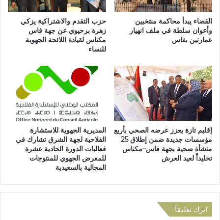
.
ل
.
ذ
القضاء يبدأ محاكمة منتخبين
حزب التقدم والاشتراكية يزكي
ش
ك
وأعوان سلطة في ملف انهيار
زهرة برحيوي عن جهة فاس
ع
عمارتين بفاس
مكناس لقيادة اللائحة الجهوية
ر
للنساء
ا
ى
ر
ا
ن
ل
د
ف
و
ض
ة
ي
إ
ة
ق
ل
إقليم تازة يعزز عرضه الصحي بأربع
المديرية الجهوية للاستشارة
ل
ل
مؤسسات جديدة ضمن إطلاق 25
الفلاحية لجهة الشرق تشارك في
ي
م
منشأة صحية بجهة فاس–مكناس
فعاليات الدورة الحادية عشرة
م
س
تخليداً لعيد العرش
للمعرض الجهوي للمنتوجات
ي
ي
المجالية بالسعيدية
ة
ر
ب
ة
ج
ا
ر
ل
اترك تعليقاً
س
خ