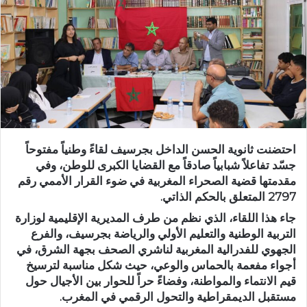
ر
ي
د
ا
إ
ل
ك
ت
ر
احتضنت ثانوية الحسن الداخل بجرسيف لقاءً وطنياً مفتوحاً
و
جسّد تفاعلاً شبابياً صادقاً مع القضايا الكبرى للوطن، وفي
ن
مقدمتها قضية الصحراء المغربية في ضوء القرار الأممي رقم
ي
2797 المتعلق بالحكم الذاتي.
ا
جاء هذا اللقاء، الذي نظم من طرف المديرية الإقليمية لوزارة
التربية الوطنية والتعليم الأولي والرياضة بجرسيف، والفرع
الجهوي للفدرالية المغربية لناشري الصحف بجهة الشرق، في
أجواء مفعمة بالحماس والوعي، حيث شكل مناسبة لترسيخ
قيم الانتماء والمواطنة، وفضاءً حراً للحوار بين الأجيال حول
مستقبل الديمقراطية والتحول الرقمي في المغرب.