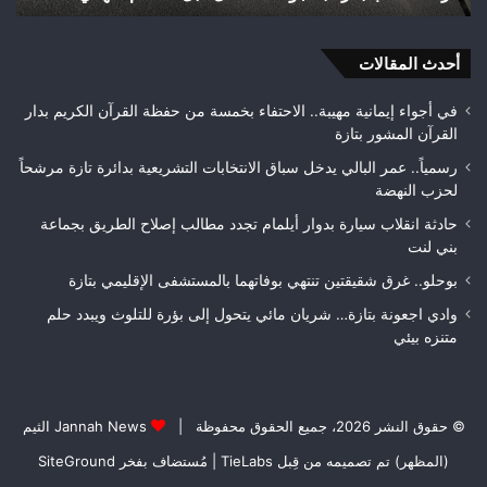
هواة
هكتا
ويتوج
من
بطلاً
أحدث المقالات
الغ
لعصبة
الغ
فاس
في أجواء إيمانية مهيبة.. الاحتفاء بخمسة من حفظة القرآن الكريم بدار
مكناس
القرآن المشور بتازة
رسمياً.. عمر البالي يدخل سباق الانتخابات التشريعية بدائرة تازة مرشحاً
لحزب النهضة
حادثة انقلاب سيارة بدوار أيلمام تجدد مطالب إصلاح الطريق بجماعة
بني لنت
بوحلو.. غرق شقيقتين تنتهي بوفاتهما بالمستشفى الإقليمي بتازة
وادي اجعونة بتازة… شريان مائي يتحول إلى بؤرة للتلوث ويبدد حلم
متنزه بيئي
© حقوق النشر 2026، جميع الحقوق محفوظة |
Jannah News الثيم
(المظهر) تم تصميمه من قِبل TieLabs
| مُستضاف بفخر
SiteGround