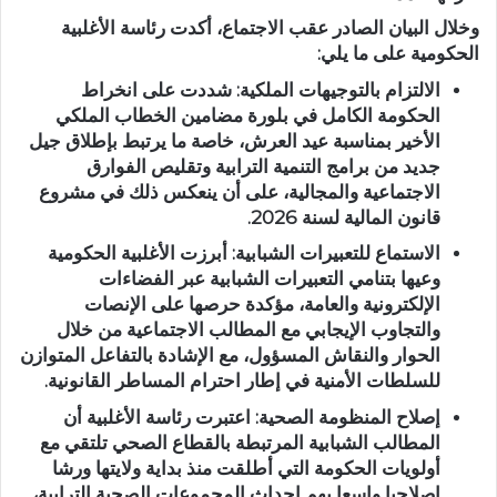
وخلال البيان الصادر عقب الاجتماع، أكدت رئاسة الأغلبية
الحكومية على ما يلي:
الالتزام بالتوجيهات الملكية:
شددت على انخراط
الحكومة الكامل في بلورة مضامين الخطاب الملكي
الأخير بمناسبة عيد العرش، خاصة ما يرتبط بإطلاق جيل
جديد من برامج التنمية الترابية وتقليص الفوارق
الاجتماعية والمجالية، على أن ينعكس ذلك في مشروع
قانون المالية لسنة 2026.
الاستماع للتعبيرات الشبابية:
أبرزت الأغلبية الحكومية
وعيها بتنامي التعبيرات الشبابية عبر الفضاءات
الإلكترونية والعامة، مؤكدة حرصها على الإنصات
والتجاوب الإيجابي مع المطالب الاجتماعية من خلال
الحوار والنقاش المسؤول، مع الإشادة بالتفاعل المتوازن
للسلطات الأمنية في إطار احترام المساطر القانونية.
إصلاح المنظومة الصحية:
اعتبرت رئاسة الأغلبية أن
المطالب الشبابية المرتبطة بالقطاع الصحي تلتقي مع
أولويات الحكومة التي أطلقت منذ بداية ولايتها ورشا
إصلاحيا واسعا يهم إحداث المجموعات الصحية الترابية،