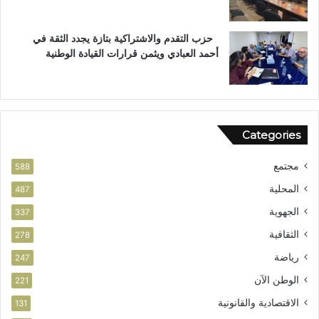
ا
س
ت
حزب التقدم والاشتراكية بتازة يجدد الثقة في
ح
أحمد العبادي ويثمن قرارات القيادة الوطنية
ق
ا
ق
ا
ل
Categories
و
ط
مجتمع
ن
588
ي
المحلية
487
الجهوية
337
الثقافية
278
رياضة
247
الوطن الآن
221
الاقتصادية والقانونية
131