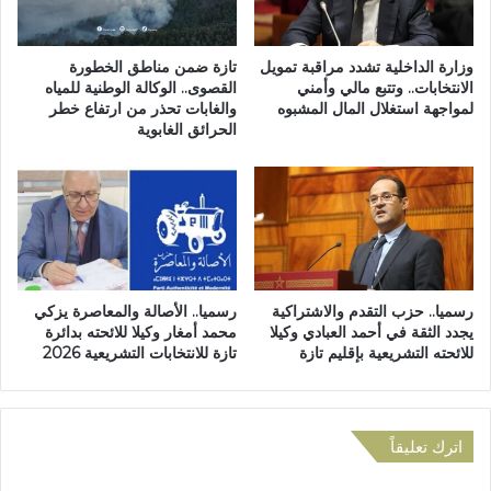
ب
ش
ع
ر
ز
د
وزارة الداخلية تشدد مراقبة تمويل
تازة ضمن مناطق الخطورة
ل
و
الانتخابات.. وتتبع مالي وأمني
القصوى.. الوكالة الوطنية للمياه
ا
لمواجهة استغلال المال المشبوه
والغابات تحذر من ارتفاع خطر
د
الحرائق الغابوية
ل
ي
ر
ي
ئ
ف
ي
و
س
ز
ب
ا
س
ن
ب
ب
رسميا.. حزب التقدم والاشتراكية
رسميا.. الأصالة والمعاصرة يزكي
ب
ا
يجدد الثقة في أحمد العبادي وكيلا
محمد أمغار وكيلا للائحته بدائرة
خ
ل
للائحته التشريعية بإقليم تازة
تازة للانتخابات التشريعية 2026
ر
ن
و
س
ق
خ
ا
ة
اترك تعليقاً
ت
ا
ف
ل