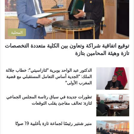
ت
ر
ر
ة
و
ا
ن
ل
ي
ت
المحلية
ر
ا
توقيع اتفاقية شراكة وتعاون بين الكلية متعددة التخصصات
ب
تازة وهيئة المحامين بتازة
ي
ة
ت
الدكتور عبد الواحد بوبرية “لتازاسيتي”: خطاب جلالة
ت
الملك: “الجدية أساس التعامل المستقبلي مع قضية
و
المغرب الأولى”
ج
ب
تطورات جديدة في سباق رئاسة المجلس الجماعي
و
لتازة: تحالف مفاجئ يقلب التوقعات
س
ا
م
ا
منير شنتير رئيسًا لجماعة تازة بأغلبية 19 صوتًا
ل