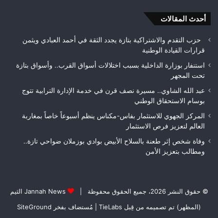
بتعزيز
الأمن
أحدث المقالات
حزب التقدم والاشتراكية بتازة يجدد الثقة في أحمد العبادي ويثمن
قرارات القيادة الوطنية
استنفار بوزارة الداخلية بسبب اختلالات أسواق القرب.. وأسواق بتازة
تحت المجهر
عبد الله الشاوي.. مسيرة نصف قرن في خدمة الإدارة الترابية تتوج
بوسام الاستحقاق الوطني
المركز الجهوي للاستثمار بفاس-مكناس ينظم أسبوعاً خاصاً بمغاربة
العالم لتعزيز فرص الاستثمار
وفاة شخص إثر طعنة بالسلاح الأبيض بوادي بوزملان ضواحي تازة..
ومطالب بتعزيز الأمن
© حقوق النشر 2026، جميع الحقوق محفوظة |
Jannah News الثيم
(المظهر) تم تصميمه من قِبل TieLabs
| مُستضاف بفخر
SiteGround