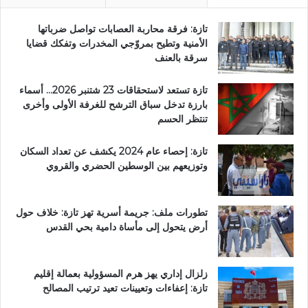
تازة: فرقة محاربة العصابات تواصل ضرباتها
الأمنية وتطيح بمروّجي المخدرات وتفكك قضايا
سرقة بالعنف
تازة تستعد لاستحقاقات 23 شتنبر 2026… أسماء
بارزة تدخل سباق الترشح للغرفة الأولى وأخرى
تنتظر الحسم
تازة: إحصاء عام 2024 يكشف عن تعداد السكان
وتوزيعهم بين الوسطين الحضري والقروي
تطورات ملف: جريمة أسرية تهز تازة: خلاف حول
أرض يتحول إلى مأساة دامية بحي القدس
زلزال إداري يهز هرم المسؤولية بعمالة إقليم
تازة: إعفاءات وتعيينات تعيد ترتيب المصالح