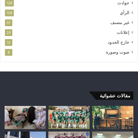
حوادث
126
الرأي
106
غير مصنف
37
إعلانات
20
خارج الحدود
12
صوت وصورة
8
مقالات عشوائية