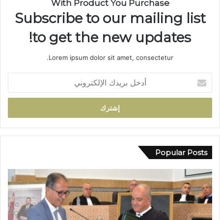
With Product You Purchase
س
Subscribe to our mailing list
ي
ر
to get the new updates!
ة
ن
Lorem ipsum dolor sit amet, consectetur.
ص
ف
أ
ق
د
ر
خ
ن
ل
ف
ب
ي
ر
خ
ي
د
د
Popular Posts
م
ك
ة
ا
ا
ل
ل
إ
إ
ل
د
ك
ا