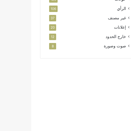
الرأي
106
غير مصنف
37
إعلانات
20
خارج الحدود
12
صوت وصورة
8