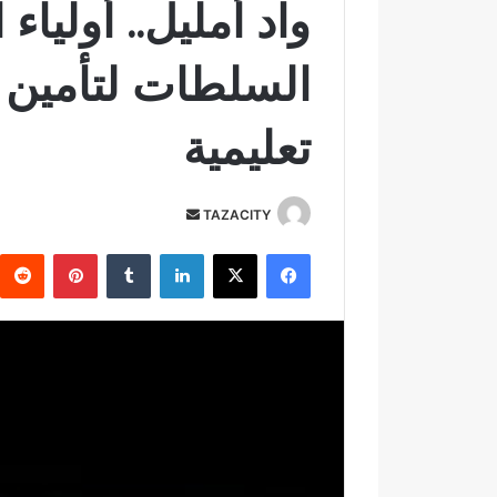
واد أمليل.. أولياء
السلطات لتأمين
تعليمية
TAZACITY
أ
ر
فيسبوك
‫X
لينكدإن
‏Tumblr
بينتيريست
س
ل
ب
ر
ي
د
ا
إ
ل