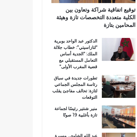
ت
آ
ي
ا
ن
توقيع اتفاقية شراكة وتعاون بين
ز
ا
الكلية متعددة التخصصات تازة وهيئة
ة
ل
المحامين بتازة
.
ك
.
ر
الدكتور عبد الواحد بوبرية
و
ي
“لتازاسيتي”: خطاب جلالة
م
م
الملك: “الجدية أساس
ط
ب
التعامل المستقبلي مع
ا
د
قضية المغرب الأولى”
ل
ا
ب
ر
تطورات جديدة في سباق
ب
ا
رئاسة المجلس الجماعي
ت
ل
لتازة: تحالف مفاجئ يقلب
ع
ق
التوقعات
ز
ر
ي
آ
منير شنتير رئيسًا لجماعة
ز
ن
تازة بأغلبية 19 صوتًا
ا
ا
ل
ل
أ
م
عبد الله الشاوي.. مسيرة
م
ش