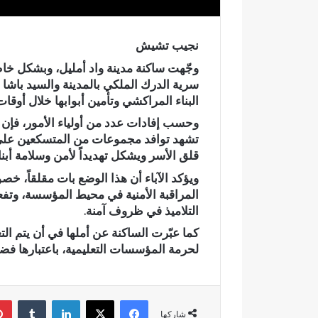
ق
ا
ل
نجيب تشيش
ا
وجّهت ساكنة مدينة واد أمليل، وبشكل خاص أو
ن
سرية الدرك الملكي بالمدينة والسيد باشا
ت
البناء المراكشي
وتأمين أبوابها خلال أوقا
خ
ا
وحسب إفادات عدد من أولياء الأمور، فإن 
ب
تشهد توافد مجموعات من المتسكعين على 
ا
قلق الأسر ويشكل تهديداً لأمن وسلامة أبنا
ت
ا
ويؤكد الآباء أن هذا الوضع بات مقلقاً، خص
ل
المراقبة الأمنية في محيط المؤسسة، وتف
ت
التلاميذ في ظروف آمنة.
ش
كما عبّرت الساكنة عن أملها في أن يتم التع
ر
لحرمة المؤسسات التعليمية، باعتبارها فضاء
ي
ع
ي
ة
فيسبوك
‫X
لينكدإن
‏Tumblr
ب
شاركها