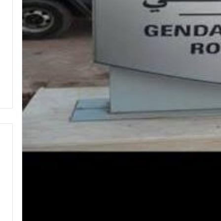
د
م
ا
ر
ل
ك
ل
ز
ه
ا
عبد الله الشاوي.. مسيرة نصف
المركز الجهوي لل
ا
ل
قرن في خدمة الإدارة الترابية تتوج
مكناس ينظم أسبوعا
ل
ج
بوسام الاستحقاق الوطني
العالم لتعزيز فرص
ش
ه
ا
و
و
ي
ي
ل
.
ل
.
ا
م
س
س
ت
ي
ث
ر
م
ة
ا
ن
ر
ص
ب
ف
ف