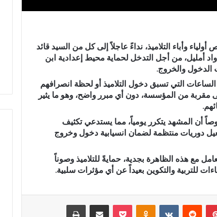
ق
ا
ر
س
ن
-
ف
م
لياء وأباء التلاميذ، نداءً عاجلاً إلى كل من السيد قائد
ي
ك
 واد أمليل، من أجل التدخل لحماية محيط
إعدادية ابن
خ
ن
ت الدخول والخروج.
د
ا
م
س
الساعات التي تسبق دخول التلاميذ أو لحظة انصرافهم
ة
ي
مقربة من المؤسسة، دون أي مبرر واضح، وهو ما يثير
ا
ن
ئهم.
ل
ظ
إ
م
وصاً أن المشهد يتكرر يومياً، مما يستدعي تكثيف
د
أ
عيل دوريات منتظمة لضمان انسيابية دخول وخروج
ا
س
ر
ب
امل مع هذه الظاهرة بجدية، حمايةً للتلاميذ وصوناً
ة
و
ات للتربية والتكوين بعيداً عن أي مؤثرات سلبية.
ا
ع
ل
اً
ت
خ
ر
ا
بينتيريست
‏Reddit
‏VKontakte
Odnoklassniki
‫Pocket
مشاركة عبر البريد
طباعة
ا
ص