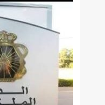
ك
ت
ر
و
ن
ي
ا
ر
س