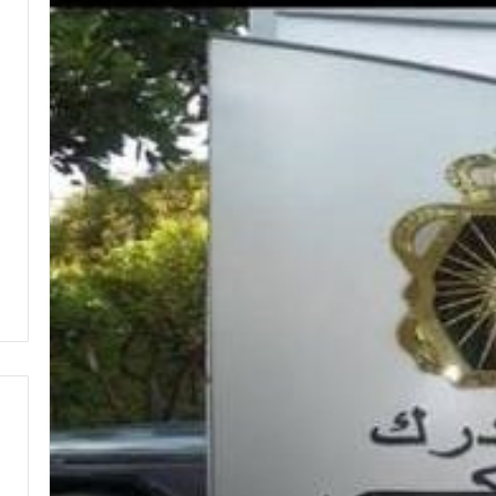
ع
ا
ب
ل