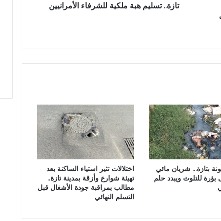
ي
تازة.. تسليم هبة ملكية للشرفاء الأمرانيين
م
ه
ب
ة
م
ل
ك
ي
ة
ل
ل
ش
ر
ف
ا
نة بتازة… شريان مائي
اختلالات تثير استياء الساكنة بعد
ء
 بؤرة للتلوث ويبدد حلم
تهيئة شوارع وأزقة بمدينة تازة..
ا
ي
مطالب بمراقبة جودة الأشغال قبل
ل
التسلم النهائي
أ
م