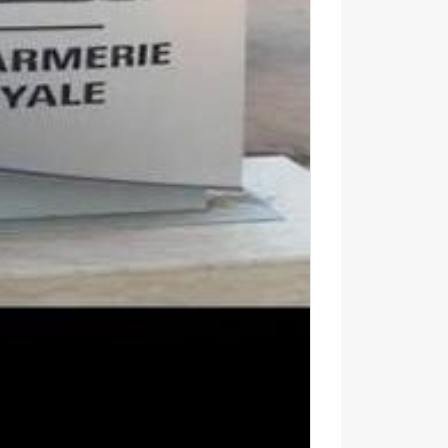
م
ي
اً
.
.
رسمياً.. عمر البالي يدخل سباق
ع
الانتخابات التشريعية بدائرة تازة
م
مرشحاً لحزب النهضة
ر
ا
ل
ب
ا
ل
ي
ي
د
خ
ل
س
ب
ا