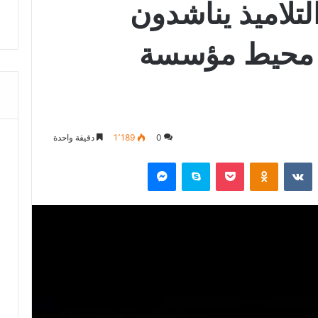
 التلاميذ يناشدون
 محيط مؤسسة
0
1٬189
دقيقة واحدة
‏Reddit
‏VKontakte
Odnoklassniki
‫Pocket
سكايب
ماسنجر