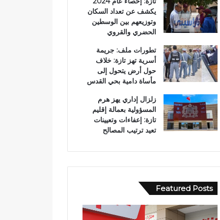
تازة: إحصاء عام 2024
يكشف عن تعداد السكان
وتوزيعهم بين الوسطين
الحضري والقروي
تطورات ملف: جريمة
أسرية تهز تازة: خلاف
حول أرض يتحول إلى
مأساة دامية بحي القدس
زلزال إداري يهز هرم
المسؤولية بعمالة إقليم
تازة: إعفاءات وتعيينات
تعيد ترتيب المصالح
Featured Posts
و
ف
ف
ي