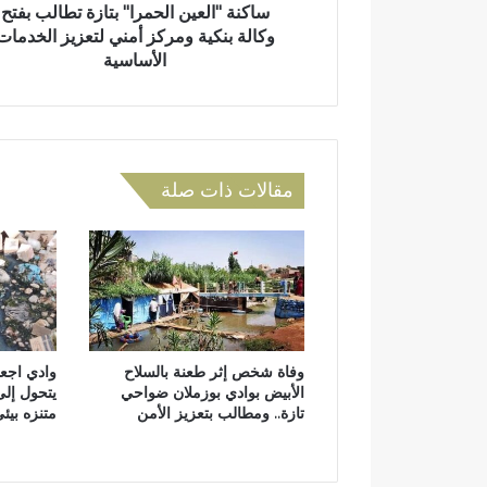
ي
ساكنة "العين الحمرا" بتازة تطالب بفتح
ي
ن
وكالة بنكية ومركز أمني لتعزيز الخدمات
ا
الأساسية
ل
ح
م
ر
ا
مقالات ذات صلة
"
ب
ت
ا
ز
ة
ت
ط
وفاة شخص إثر طعنة بالسلاح
وادي اجعو
ا
الأبيض بوادي بوزملان ضواحي
يتحول إلى
ل
تازة.. ومطالب بتعزيز الأمن
متنزه بيئ
ب
ب
ف