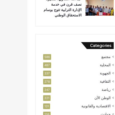
نصف قرن في خدمة
ن
و
الإدارة الترابية تتوج بوسام
ر
الاستحقاق الوطني
ب
ت
ا
ز
ة
Categories
مجتمع
586
المحلية
487
الجهوية
337
الثقافية
278
رياضة
247
الوطن الآن
221
الاقتصادية والقانونية
131
حوادث
126