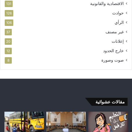
الاقتصادية والقانونية
131
حوادث
126
الرأي
106
غير مصنف
37
إعلانات
20
خارج الحدود
12
صوت وصورة
8
مقالات عشوائية