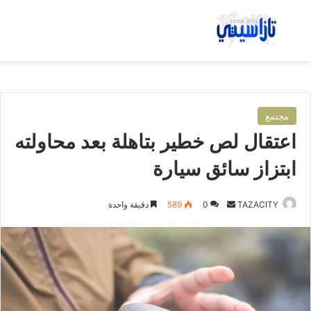
بحث عن
الق
مجتمع
اعتقال لص خطير بتاهلة بعد محاولته
ابتزاز سائق سيارة
TAZACITY
أ
0
589
دقيقة واحدة
ر
س
ل
ب
ر
ي