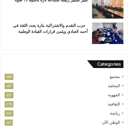
منير شنتير رئيسًا لجماعة تازة بأغلبية 19 صوتًا
ل
م
ا
ل
س
ت
ت
ع
حزب التقدم والاشتراكية بتازة يجدد الثقة في
ح
ز
أحمد العبادي ويثمن قرارات القيادة الوطنية
ق
ي
ا
ز
ق
ف
ا
ر
ل
ص
Categories
و
ا
ط
ل
مجتمع
ن
ا
588
ي
س
المحلية
487
ت
الجهوية
ث
337
م
الثقافية
278
ا
ر
رياضة
247
الوطن الآن
221