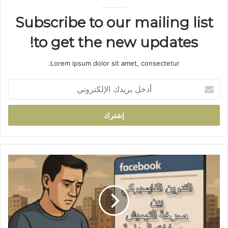
Subscribe to our mailing list
to get the new updates!
Lorem ipsum dolor sit amet, consectetur.
أ
د
خ
ل
ب
ر
ي
د
ا
ك
ل
ا
ت
ل
د
إ
و
ل
ي
ك
ن