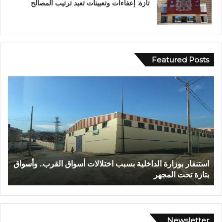
تازة: إعفاءات وتعيينات تعيد ترتيب المصالح
Featured Posts
ع
ا
ب
ل
د
م
ا
ر
ل
ك
ل
ز
ه
ا
ا
ل
عبد الله الشاوي.. مسيرة نصف قرن في خدمة الإدارة الترابية
ا
ل
ج
تتوج بوسام الاستحقاق الوطني
ب
ش
ه
ا
و
و
ي
ي
ل
.
ل
Newsletter