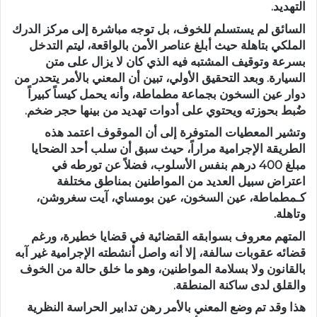
التهديد.
السائق لم يستسلم للخوف، بل توجه مباشرة إلى
مركز الدرك
الملكي بتاهلة
حيث أبلغ عناصر الأمن بالواقعة، ليتم التدخل
بسرعة وتوقيف المشتبه فيه الذي كان لا يزال على متن
السيارة. وبعد التحقيق الأولي، تبين أن المعني بالأمر يتحدر من
دوار عين السخون بجماعة مطماطة
، وأنه يحمل كيساً كبيراً
ضُبط بحوزته ويحتوي على أدوات تهديد من بينها حجر ضخم.
وتشير المعطيات المتوفرة إلى أن الموقوف اعتمد هذه
الطريقة الإجرامية مراراً، حيث سبق أن سلب أحد الضحايا
مبلغ
400 درهم
بنفس الأسلوب، فضلاً عن تورطه في
اعتراض سبيل العديد من المواطنين بمناطق مختلفة
كـمطماطة، عين السخون، عين بومساي، آيت سغروشن،
وتاهلة.
المتهم معروف بسوابقه القضائية في قضايا خطيرة، ورغم
قضائه عقوبات سالفة، إلا أنه واصل أنشطته الإجرامية غير آبه
بالقانون ولا بسلامة المواطنين، وهو ما خلق حالة من الخوف
والقلق لدى ساكنة المنطقة.
هذا وقد تم وضع المعني بالأمر رهن تدابير الحراسة النظرية