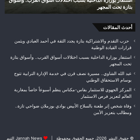
وفاة شخص إثر طعنة بالسلاح الأبيض بوادي بوزملان ضواحي
و
ضواحي
للت
تازة.. ومطالب بتعزيز الأمن
ح
تازة..
ويب
ومطالب
حلم
بتعزيز
متن
الأمن
أحدث المقالات
بيئ
حزب التقدم والاشتراكية بتازة يجدد الثقة في أحمد العبادي ويثمن
قرارات القيادة الوطنية
استنفار بوزارة الداخلية بسبب اختلالات أسواق القرب.. وأسواق بتازة
تحت المجهر
عبد الله الشاوي.. مسيرة نصف قرن في خدمة الإدارة الترابية تتوج
بوسام الاستحقاق الوطني
المركز الجهوي للاستثمار بفاس-مكناس ينظم أسبوعاً خاصاً بمغاربة
العالم لتعزيز فرص الاستثمار
وفاة شخص إثر طعنة بالسلاح الأبيض بوادي بوزملان ضواحي تازة..
ومطالب بتعزيز الأمن
© حقوق النشر 2026، جميع الحقوق محفوظة |
Jannah News الثيم