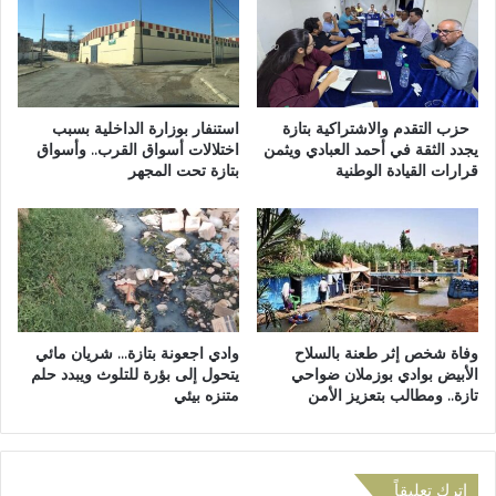
م
ق
ي
ب
ش
ا
و
ل
ح
ة
س
م
حزب التقدم والاشتراكية بتازة
استنفار بوزارة الداخلية بسبب
ا
ق
يجدد الثقة في أحمد العبادي ويثمن
اختلالات أسواق القرب.. وأسواق
قرارات القيادة الوطنية
بتازة تحت المجهر
ب
ر
ا
ا
ت
ل
ا
و
ل
ق
س
ا
ي
ي
ا
ة
وفاة شخص إثر طعنة بالسلاح
وادي اجعونة بتازة… شريان مائي
س
ا
الأبيض بوادي بوزملان ضواحي
يتحول إلى بؤرة للتلوث ويبدد حلم
ة
ل
تازة.. ومطالب بتعزيز الأمن
متنزه بيئي
م
د
ن
ي
اترك تعليقاً
ة