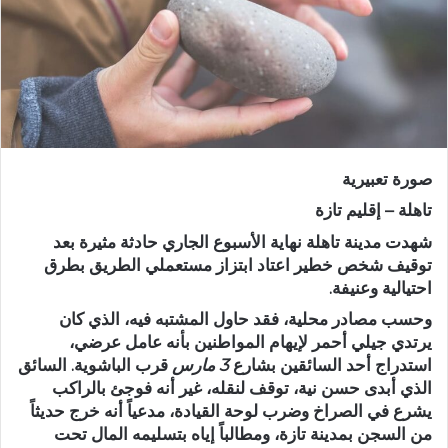
د
ا
إ
ل
ك
ت
ر
صورة تعبيرية
و
ن
تاهلة – إقليم تازة
ي
شهدت مدينة
تاهلة
نهاية الأسبوع الجاري حادثة مثيرة بعد
ا
توقيف شخص خطير اعتاد ابتزاز مستعملي الطريق بطرق
احتيالية وعنيفة.
وحسب مصادر محلية، فقد حاول المشتبه فيه، الذي كان
يرتدي
جيلي أحمر
لإيهام المواطنين بأنه عامل عرضي،
استدراج أحد السائقين بشارع
3 مارس
قرب الباشوية. السائق
الذي أبدى حسن نية، توقف لنقله، غير أنه فوجئ بالراكب
يشرع في الصراخ وضرب لوحة القيادة، مدعياً أنه خرج حديثاً
من السجن بمدينة تازة، ومطالباً إياه بتسليمه المال تحت