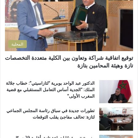
د
أ
ك
ا
س
ت
ر
ب
ر
ة
و
و
ا
ع
ن
ل
اً
ي
ت
خ
المحلية
ر
ا
ا
ص
توقيع اتفاقية شراكة وتعاون بين الكلية متعددة التخصصات
ب
اً
تازة وهيئة المحامين بتازة
ي
ب
ة
م
ت
غ
الدكتور عبد الواحد بوبرية “لتازاسيتي”: خطاب جلالة
ت
ا
الملك: “الجدية أساس التعامل المستقبلي مع قضية
و
ر
المغرب الأولى”
ج
ب
ب
ة
تطورات جديدة في سباق رئاسة المجلس الجماعي
و
ا
لتازة: تحالف مفاجئ يقلب التوقعات
س
ل
ا
ع
م
ا
ا
ل