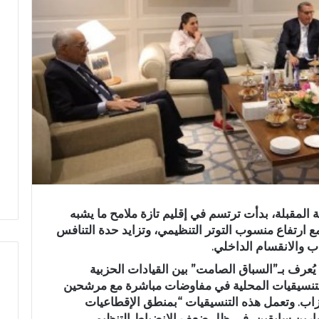
 المقبلة، بدأت ترتسم في إقليم تازة ملامح ما يشبه
ع ارتفاع منسوب التوتر التنظيمي، وتزايد حدة التنافس
 والانقسام الداخلي.
عرف بـ”السباق الصامت” بين القيادات الحزبية
لتنسيقيات المحلية في مفاوضات مباشرة مع مرشحين
حزاب. وتعمل هذه التنسيقيات “بمنطق الإقطاعيات
و
شارين سابقين، في ظل ضعف الانضباط التنظيمي
ف