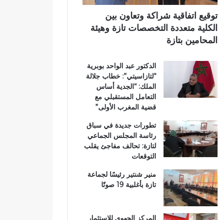
آ
د
ي
ن
ا
توقيع اتفاقية شراكة وتعاون بين
ا
ئ
الكلية متعددة التخصصات تازة وهيئة
ل
ر
المحامين بتازة
ك
ة
ر
ت
الدكتور عبد الواحد بوبرية
ي
ا
“لتازاسيتي”: خطاب جلالة
م
ز
الملك: “الجدية أساس
ب
ة
التعامل المستقبلي مع
د
م
قضية المغرب الأولى”
ا
ر
ر
ش
تطورات جديدة في سباق
ا
ح
رئاسة المجلس الجماعي
ل
اً
لتازة: تحالف مفاجئ يقلب
ق
ل
التوقعات
ر
ح
آ
ز
منير شنتير رئيسًا لجماعة
ن
ب
تازة بأغلبية 19 صوتًا
ا
ا
ل
ل
م
ن
المركز الجهوي للاستثمار
ش
ه