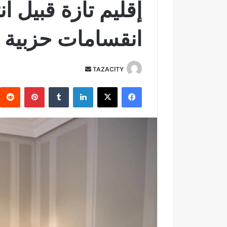
انقسامات حزبية 
TAZACITY
أ
ر
فيسبوك
‫X
لينكدإن
‏Tumblr
بينتيريست
س
ل
ب
ر
ي
د
ا
إ
ل
ك
ت