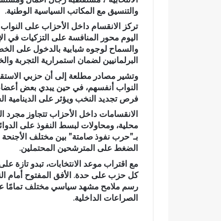
والتنسيق مع المكاتب السياسية الوطنية.
د
م
ث
ر
ة
ك
اليوم محور المنافسة على التزكيات في الإ
ا
ز
والسماح لوجوه شبابية بالدخول على الخط
ن
ا
حادثة انقلاب سيارة بدوار أيلمام
المركز الج
البرلمانيين لضمان استمرارية التجربة والخ
ق
ل
تجدد مطالب إصلاح الطريق
مكناس ينظم
ل
ج
وتشير مصادر مطلعة إلى أن حزبي الاستقلال
بجماعة بني لنت
العالم لتعز
ا
ه
النواب أنفسهم، في حين يبدي بعض أعضاء 
ب
و
فرص تجديد النخب ويؤثر على الدينامية السي
س
ي
الانقسامات داخل الأحزاب تتجاوز مجرد 
ي
ل
ا
ل
محلية، ومحاولات لبسط النفوذ على الدوائر
ر
ا
بـ”حرب نفوذ صامتة” بين مختلف الأجنحة ال
ة
س
الضغط على المترشحين المحتملين.
ب
ت
مع اقتراب موعد الانتخابات، تبدو تازة عل
د
ث
كل حزب على حدة. الأفق المفتوح أمام ال
و
م
رسم ملامح مشهد سياسي مختلف تمامًا عن 
ا
ا
الصراعات الداخلية.
ر
ر
أ
ب
ي
ف