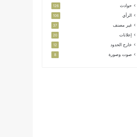
حوادث
126
الرأي
106
غير مصنف
37
إعلانات
20
خارج الحدود
12
صوت وصورة
8