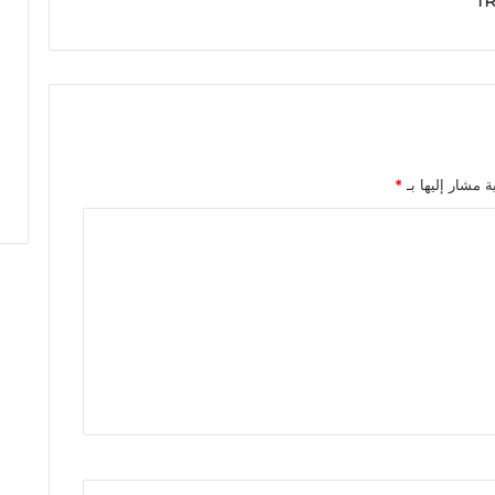
T
ه
ا
م
ش
ا
ل
ت
ن
ة مشار إليها بـ
*
م
ي
ة