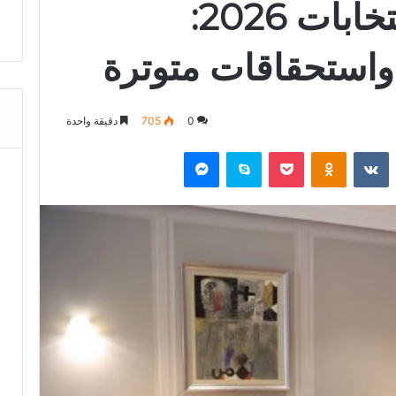
إقليم تازة قبيل انتخابات 2026:
واستحقاقات متوترة
0
705
دقيقة واحدة
‏Reddit
‏VKontakte
Odnoklassniki
‫Pocket
سكايب
ماسنجر