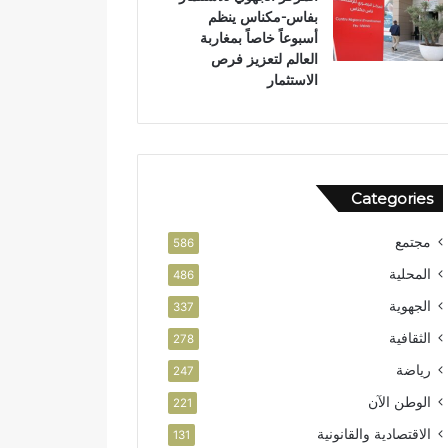
بفاس-مكناس ينظم
و
ض
أسبوعاً خاصاً بمغاربة
ر
ة
العالم لتعزيز فرص
ب
الاستثمار
ت
ا
ز
ة
Categories
مجتمع
586
المحلية
486
الجهوية
337
الثقافية
278
رياضة
247
الوطن الآن
221
الاقتصادية والقانونية
131