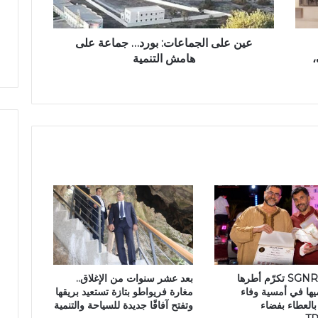
ل
ن
ج
م
عين على الجماعات: بورد… جماعة على
ا
،
هامش التنمية
ع
ا
ت
:
ب
و
ر
د
…
ج
م
ا
ع
ة
مجموعة SGNR تكرّم أطرها
بعد عشر سنوات من الإغلاق..
ع
ها في أمسية وفاء
مغارة فريواطو بتازة تستعيد بريقها
ل
العطاء بفضاء
وتفتح آفاقًا جديدة للسياحة والتنمية
ى