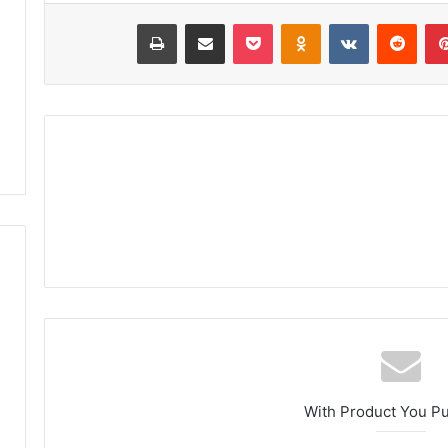
أ
بينتيريست
‏Reddit
‏VKontakte
Odnoklassniki
‫Pocket
مشاركة عبر البريد
طباعة
ب
ي
ض
ب
و
ا
د
ي
ب
و
ز
م
ل
ا
ن
ض
و
ا
With Product You P
ح
ي