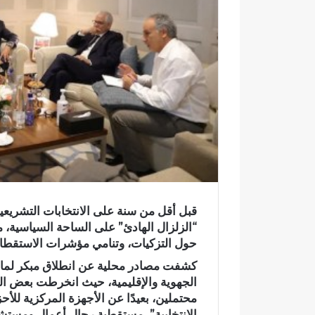
ر
و
ن
ي
ا
قبل أقل من سنة على الانتخابات التشريعية
“الزلزال الهادئ” على الساحة السياسية، م
حول التزكيات، وتنامي مؤشرات الاستقطاب
كشفت مصادر محلية عن انطلاق مبكر لما يُ
الجهوية والإقليمية، حيث انخرطت بعض ا
محتملين، بعيدًا عن الأجهزة المركزية للأ
ح
ا
الانتخابية”، مستقطبة رجال أعمال ومست
ا
ل