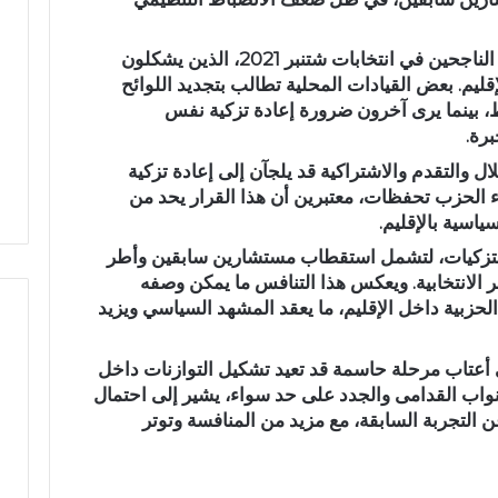
ا
ة
تركز الانقسام داخل الأحزاب على النواب الناجحين في انتخابات شتنبر 2021، الذين يشكلون
ش
قليم. بعض القيادات المحلية تطالب بتجديد اللوائح
خ
، بينما يرى آخرون ضرورة إعادة تزكية نفس
ص
هوي للاستثمار بفاس-
وفاة شخص إثر طعنة بالسلاح
برة.
إ
 أسبوعاً خاصاً بمغاربة
الأبيض بوادي بوزملان ضواحي تازة..
ث
 والتقدم والاشتراكية قد يلجآن إلى إعادة تزكية
يز فرص الاستثمار
ومطالب بتعزيز الأمن
ر
الحزب تحفظات، معتبرين أن هذا القرار يحد من
ط
اسية بالإقليم.
ع
التزكيات، لتشمل استقطاب مستشارين سابقين وأطر
ن
ة
 الانتخابية. ويعكس هذا التنافس ما يمكن وصفه
ب
حزبية داخل الإقليم، ما يعقد المشهد السياسي ويزيد
ا
ل
ى أعتاب مرحلة حاسمة قد تعيد تشكيل التوازنات داخل
س
نواب القدامى والجدد على حد سواء، يشير إلى احتمال
ل
التجربة السابقة، مع مزيد من المنافسة وتوتر
ا
ح
ا
ل