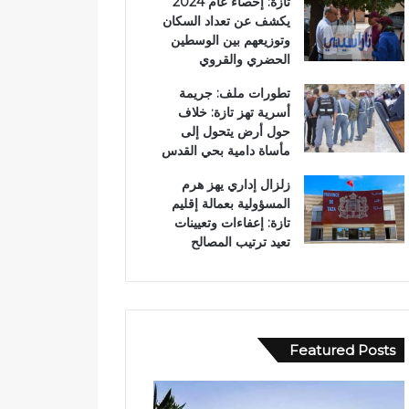
تازة: إحصاء عام 2024
يكشف عن تعداد السكان
وتوزيعهم بين الوسطين
الحضري والقروي
تطورات ملف: جريمة
أسرية تهز تازة: خلاف
حول أرض يتحول إلى
مأساة دامية بحي القدس
زلزال إداري يهز هرم
المسؤولية بعمالة إقليم
تازة: إعفاءات وتعيينات
تعيد ترتيب المصالح
Featured Posts
ف
ر
ي
س