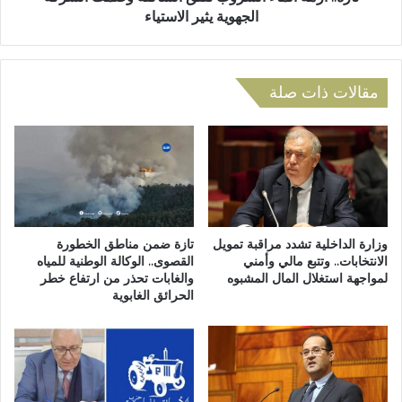
م
ا
الجهوية يثير الاستياء
ح
ل
ل
م
ي
ا
ا
ء
مقالات ذات صلة
ل
ا
أ
ل
و
ش
ل
ر
ل
و
ل
ب
أ
تُ
ط
ق
وزارة الداخلية تشدد مراقبة تمويل
تازة ضمن مناطق الخطورة
ر
ل
الانتخابات.. وتتبع مالي وأمني
القصوى.. الوكالة الوطنية للمياه
و
لمواجهة استغلال المال المشبوه
والغابات تحذر من ارتفاع خطر
ق
الحرائق الغابوية
ا
ا
ل
ل
ك
س
ف
ا
ا
ك
ء
ن