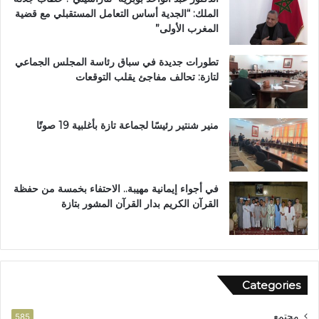
ج
الملك: “الجدية أساس التعامل المستقبلي مع قضية
م
المغرب الأولى”
ا
ع
تطورات جديدة في سباق رئاسة المجلس الجماعي
ة
لتازة: تحالف مفاجئ يقلب التوقعات
ب
ن
ي
ل
منير شنتير رئيسًا لجماعة تازة بأغلبية 19 صوتًا
ن
ت
في أجواء إيمانية مهيبة.. الاحتفاء بخمسة من حفظة
القرآن الكريم بدار القرآن المشور بتازة
Categories
مجتمع
585