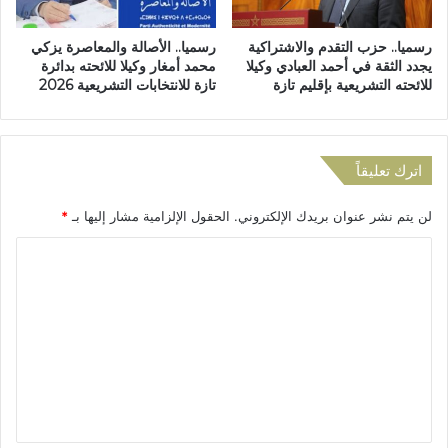
ا
ة
ت
و
رسميا.. حزب التقدم والاشتراكية
رسميا.. الأصالة والمعاصرة يزكي
ت
ص
يجدد الثقة في أحمد العبادي وكيلا
محمد أمغار وكيلا للائحته بدائرة
ح
م
للائحته التشريعية بإقليم تازة
تازة للانتخابات التشريعية 2026
ت
ت
ش
ا
ع
ل
ا
ش
اترك تعليقاً
ر
ر
"
ك
لن يتم نشر عنوان بريدك الإلكتروني.
الحقول الإلزامية مشار إليها بـ
*
ا
ة
ل
ا
ا
ذ
ل
ك
ل
ج
ا
ه
ت
ء
و
ع
ا
ي
ل
ة
ل
ج
ي
ي
م
ث
ا
ي
ق