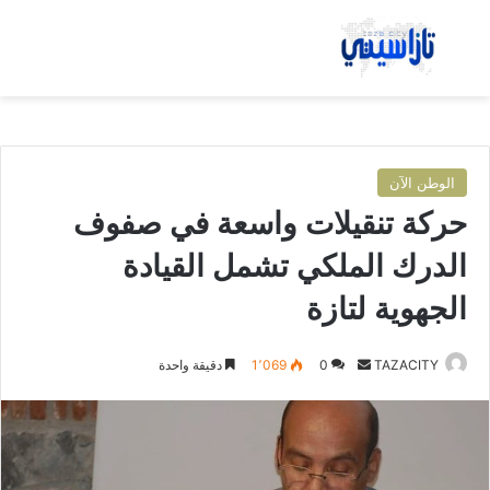
بحث عن
الق
الوطن الآن
حركة تنقيلات واسعة في صفوف
الدرك الملكي تشمل القيادة
الجهوية لتازة
TAZACITY
أ
0
1٬069
دقيقة واحدة
ر
س
ل
ب