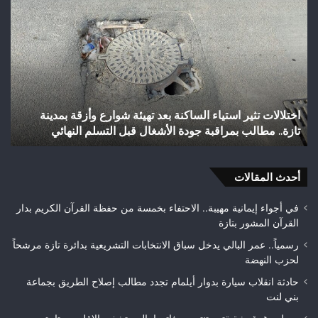
رأس
أجيري
يحقق
إنجازاً
تاريخياً
بالصعود
إلى
نة
شباب رأس أجيري يحقق إنجازاً تاريخياً بالصعود إلى القسم
القسم
الثاني هواة ويتوج بطلاً لعصبة فاس مكناس
الثاني
هواة
ويتوج
بطلاً
أحدث المقالات
لعصبة
فاس
في أجواء إيمانية مهيبة.. الاحتفاء بخمسة من حفظة القرآن الكريم بدار
مكناس
القرآن المشور بتازة
رسمياً.. عمر البالي يدخل سباق الانتخابات التشريعية بدائرة تازة مرشحاً
لحزب النهضة
حادثة انقلاب سيارة بدوار أيلمام تجدد مطالب إصلاح الطريق بجماعة
بني لنت