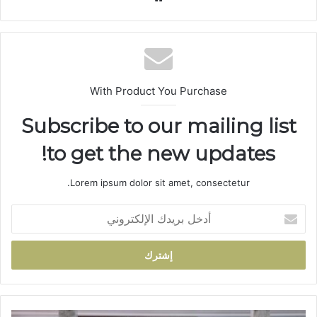
ع
الوي
ب
With Product You Purchase
Subscribe to our mailing list
to get the new updates!
Lorem ipsum dolor sit amet, consectetur.
أ
د
خ
ل
ب
ر
ي
د