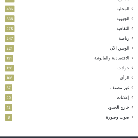
المحلية
486
الجهوية
336
الثقافية
278
رياضة
247
الوطن الآن
221
الاقتصادية والقانونية
131
حوادث
126
الرأي
106
غير مصنف
37
إعلانات
20
خارج الحدود
12
صوت وصورة
8