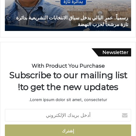
ن
ق
حادثة انقلاب سيارة بدوار أيلمام تجدد مطالب إصلاح الطريق
ل
بجماعة بني لنت
ا
ب
س
ي
ا
Newsletter
ر
ة
With Product You Purchase
ب
Subscribe to our mailing list
د
و
to get the new updates!
ا
ر
Lorem ipsum dolor sit amet, consectetur.
أ
ي
أ
ل
د
م
خ
ا
ل
م