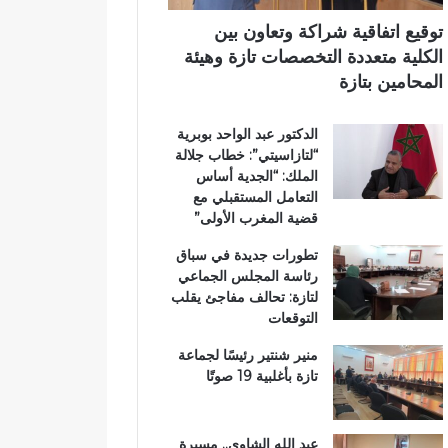
اً
ت
ي
ب
ا
توقيع اتفاقية شراكة وتعاون بين
م
ز
الكلية متعددة التخصصات تازة وهيئة
غ
ة
المحامين بتازة
ا
.
ر
.
الدكتور عبد الواحد بوبرية
ب
و
“لتازاسيتي”: خطاب جلالة
ة
م
الملك: “الجدية أساس
ا
ط
التعامل المستقبلي مع
ل
ا
قضية المغرب الأولى”
ع
ل
ا
ب
تطورات جديدة في سباق
ل
ب
رئاسة المجلس الجماعي
م
ت
لتازة: تحالف مفاجئ يقلب
ل
ع
التوقعات
ت
ز
ع
ي
منير شنتير رئيسًا لجماعة
ز
ز
تازة بأغلبية 19 صوتًا
ي
ا
ز
ل
ف
أ
عبد الله الشاوي.. مسيرة
ر
م