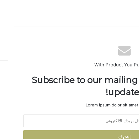
ق
ر
ن
ف
ي
خ
د
م
ة
ا
With Product You P
ل
إ
Subscribe to our mailing 
د
ا
updates
ر
ة
Lorem ipsum dolor sit amet,
ا
ل
ت
ر
ا