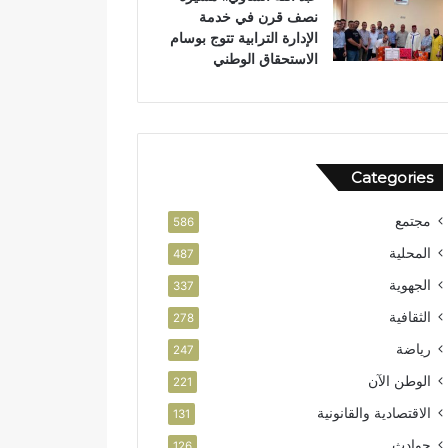
نصف قرن في خدمة
ص
ن
الإدارة الترابية تتوج بوسام
ا
الاستحقاق الوطني
ل
ا
س
ت
ث
م
Categories
ا
ر
مجتمع
586
المحلية
487
الجهوية
337
الثقافية
278
رياضة
247
الوطن الآن
221
الاقتصادية والقانونية
131
حوادث
126