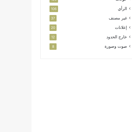
الرأي
106
غير مصنف
37
إعلانات
20
خارج الحدود
12
صوت وصورة
8