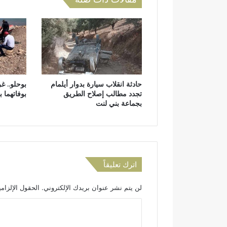
ر
ض
ك
ة
ض
د
ظ
ا
ه
ر
حادثة انقلاب سيارة بدوار أيلمام
بوحلو.. غ
ة
تجدد مطالب إصلاح الطريق
بوفاتهما 
غ
بجماعة بني لنت
ي
ا
ب
ا
ل
م
اترك تعليقاً
ن
ت
لن يتم نشر عنوان بريدك الإلكتروني.
الحقول الإلزامي
خ
ب
ا
ي
ل
ن