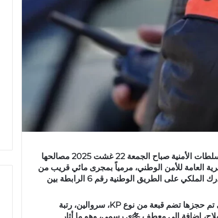
تازة – في حادث غير مألوف، استنفرت السلطات الأمنية صباح الجمعة 22 غشت 2025 مصالحها
ي شرطي 冬ي تابع للمديرية العامة للأمن الوطني، مرمياً بمجرى مائي قريب من
قنطرة واد مسون، بمحاذاة حاجز أمني للدرك الملكي على الطريق الوطنية رقم 6 الرابطة بين
المعطيات الأولية أفادت أن المقتنيات التي تم حجزها تضم قبعة من نوع KP، سروالين، رتبة
ع
نظامية، ربطة عنق، حزاماً خاصاً بحمل السلاح، إضافة إلى معطف 冬ي رسمي، وهو ما أثار
ب