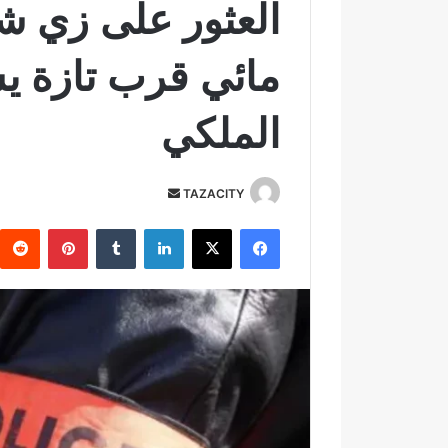
العثور على زي 
مائي قرب تازة ي
الملكي
TAZACITY
أ
ر
فيسبوك
‫X
لينكدإن
‏Tumblr
بينتيريست
س
ل
ب
ر
ي
د
ا
إ
ل