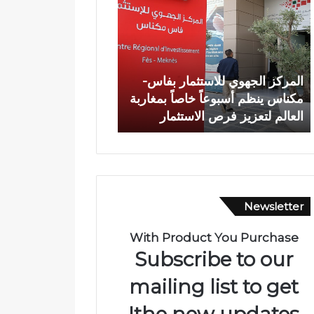
م
ا
ر
ة
ك
ش
ز
خ
ا
ص
المركز الجهوي للاستثمار بفاس-
وفاة شخص إثر طعنة ب
ل
إ
مكناس ينظم أسبوعاً خاصاً بمغاربة
الأبيض بوادي بوزملان 
ج
ث
العالم لتعزيز فرص الاستثمار
ومطالب بتعزيز الأمن
ه
ر
و
ط
ي
ع
ل
ن
ل
ة
ا
ب
Newsletter
س
ا
ت
ل
ث
س
With Product You Purchase
م
ل
Subscribe to our
ا
ا
ر
ح
mailing list to get
ب
ا
the new updates!
ف
ل