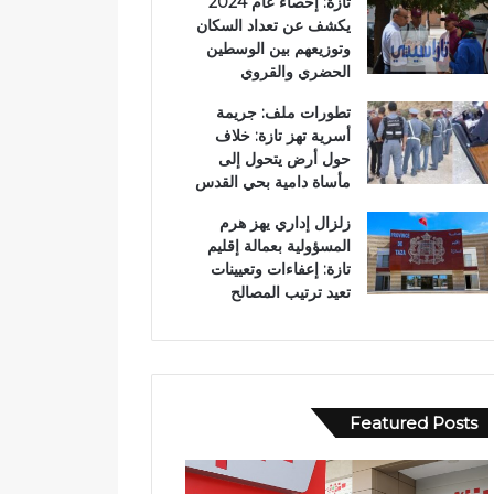
تازة: إحصاء عام 2024
يكشف عن تعداد السكان
وتوزيعهم بين الوسطين
الحضري والقروي
تطورات ملف: جريمة
أسرية تهز تازة: خلاف
حول أرض يتحول إلى
مأساة دامية بحي القدس
زلزال إداري يهز هرم
المسؤولية بعمالة إقليم
تازة: إعفاءات وتعيينات
تعيد ترتيب المصالح
Featured Posts
ا
و
ل
ف