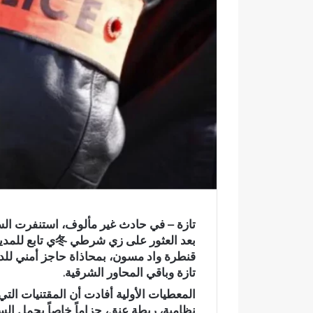
ك
ت
ر
و
ن
ي
ا
بعد العثور على ز
تازة وباقي المحاور الشرقية.
ر
س