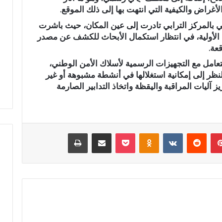
راض والكيفية التي انتهت بها إلى ذلك الموقع.
د
ا
ي بالمركز الترابي تادرت إلى عين المكان، حيث باشرت
ل
ت الأولية، في انتظار استكمال الأبحاث للكشف عن مصدر
ل
عة.
ه
 البالي يدخل سباق
عبد الله الشاوي.. مسيرة نصف
ا
تعامل مع التجهيزات الرسمية لأسلاك الأمن الوطني،
تشريعية بدائرة تازة
قرن في خدمة الإدارة الترابية تتوج
ل
نظر إلى إمكانية استغلالها في أنشطة مشبوهة أو غير
 النهضة
بوسام الاستحقاق الوطني
ش
 آليات المراقبة واليقظة واتخاذ التدابير الصارمة
ا
و
ي
.
بينتيريست
‏Reddit
‏VKontakte
Odnoklassniki
‫Pocket
مشاركة عبر البريد
طباعة
.
م
س
ي
ر
ة
ن
ص
ف