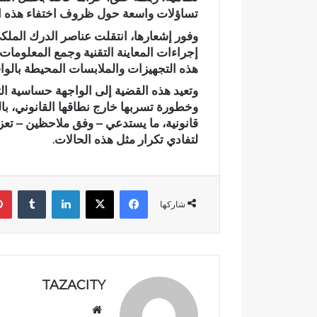
تساؤلات واسعة حول ظروف اختفاء هذه الأغ
م
ي
وفور إشعارها، انتقلت عناصر الدرك الملك
اً
إجراءات المعاينة التقنية وجمع المعلوما
.
هذه التجهيزات والملابسات المحيطة بالواق
.
رسمياً.. عمر
ع
وتعيد هذه القضية إلى الواجهة حساسية ال
الانتخابات ال
م
وخطورة تسربها خارج نطاقها القانوني، بال
مرشحاً لحزب
ر
قانونية، ما يستدعي – وفق ملاحظين – تعزيز
ا
لتفادي تكرار مثل هذه الحالات.
ل
ب
ا
فيسبوك
‫X
لينكدإن
‏Tumblr
ل
شاركها
ي
ي
د
خ
ل
س
TAZACITY
ب
موق
ا