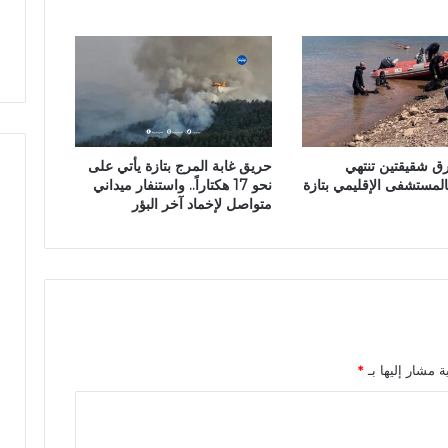
ة
ل
ب
و
أ
ط
ك
ن
ا
ي
د
ي
ر
رق شقيقتين تنتهي
حريق غابة المرج بتازة يأتي على
ت
بالمستشفى الإقليمي بتازة
نحو 17 هكتاراً.. واستنفار ميداني
ص
متواصل لإخماد آخر البؤر
د
ر
أ
و
ل
ق
ر
ا
ة مشار إليها بـ
*
ر
ب
ا
ع