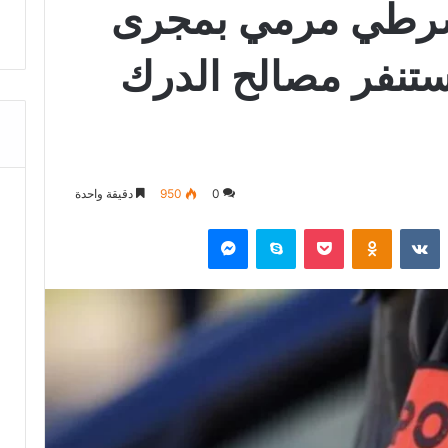
شرطي مرمي بمجرى
ستنفر مصالح الدرك
0
950
دقيقة واحدة
‏Reddit
‏VKontakte
Odnoklassniki
‫Pocket
سكايب
ماسنجر