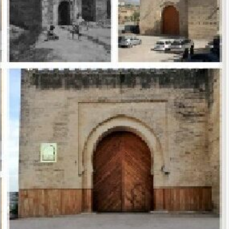
ر
ي
د
ا
إ
ل
ك
ت
ر
و
ن
ي
ا