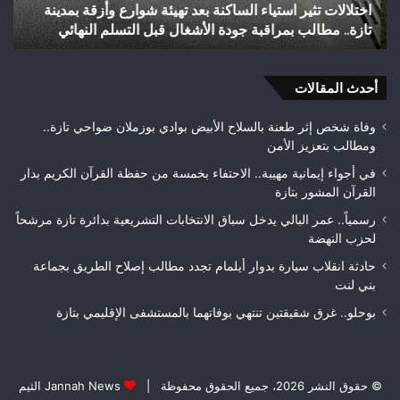
اختلالات تثير استياء الساكنة بعد تهيئة شوارع وأزقة بمدينة
ش
بمدينة
الق
تازة.. مطالب بمراقبة جودة الأشغال قبل التسلم النهائي
ا
تازة..
الث
مطالب
هوا
بمراقبة
ويت
جودة
أحدث المقالات
بطلا
الأشغال
لعص
قبل
فا
وفاة شخص إثر طعنة بالسلاح الأبيض بوادي بوزملان ضواحي تازة..
التسلم
مك
ومطالب بتعزيز الأمن
النهائي
في أجواء إيمانية مهيبة.. الاحتفاء بخمسة من حفظة القرآن الكريم بدار
القرآن المشور بتازة
رسمياً.. عمر البالي يدخل سباق الانتخابات التشريعية بدائرة تازة مرشحاً
لحزب النهضة
حادثة انقلاب سيارة بدوار أيلمام تجدد مطالب إصلاح الطريق بجماعة
بني لنت
بوحلو.. غرق شقيقتين تنتهي بوفاتهما بالمستشفى الإقليمي بتازة
© حقوق النشر 2026، جميع الحقوق محفوظة |
Jannah News الثيم