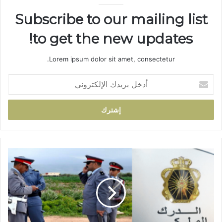
Subscribe to our mailing list
to get the new updates!
Lorem ipsum dolor sit amet, consectetur.
أ
د
خ
ل
ب
ر
ي
د
ا
ك
ل
ا
د
ل
ر
إ
ك
ل
ا
ك
ل