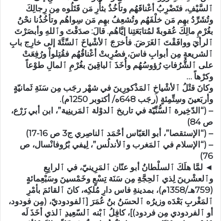
ٱلسَّيْفِ، فتَضْرِبُ أعْناقَهُم وتأخُذُ بثأْرِ مَن قَتَلُوه مِن رِجالِكَ
وتُشَرِّدُ بهِم مَن خلْفَهُم وتُشعِفُ بهِم مَن سِواهُم وتأخُذُنا نحْنُ
بغُرْمِ مالِكَ عُقوبةً لمُتابَعَتِنا إيَّاهُم. قالَ: صدَقْتَ وٱللهِ وأبصَرْتَ
ٱلرأيَ ووافَقْتَ ٱلغَرَضَ. فأخرَجَ ٱلأشْياخَ ٱلسِّتَّةَ إلى خارِج بابِ
ٱلشريعةِ مِن أبوابِ فاسَ، فضُرِبتْ أعْناقُهُم فقُتِلواْ ورُفِعَتْ
على ٱلشُّرُفاتِ رُؤوسُهُم وأُخَذَ ٱلباقِينَ بغُرْمِ ٱلمالِ طوْعاً
وكرْهاً …
وكانَ قتْلُ ٱلأشْياخِ ٱلمَذْكورِينَ في شهْر رجَب مِن سَنَةِ ثَمانيّةٍ
وأربَعينَ وسِتِّمِئةٍ (رجَب 648ه/ أكتوبر 1250م).
– (“الدّخِيرة ٱلسُّنِّيّة في تاريخ ٱلدوْلة ٱلمَرينِية”، ابن أبي زَرْع،
ص 84)
– (“الإستقصا”، أبو العَبّاس أحْمَد ٱلناصِري ج3 ص 16-17)
– (“الإسلام في ٱلمَغرب وٱلأندلُس”، لِيفي بْرُوفانْسال، ص
76)
◄ لمَّا هلَكَ ٱلسلْطانُ أبو عنّان ٱلمَرِينيّ، في ٱلرابِعِ
وٱلعشْرينَ لِذي ٱلحِجَّةِ مِن سَنَة تِسْعٍ وخَمْسينَ وسَبْعِمائةٍ
(759هـ/1358م)، بمدينةِ فاس دارِ مُلكِه، كانَ ٱلقائمَ بأمْرِ
ٱلمَغْربِ بَعْدَه وزيرُه ٱلحسَنُ بنُ عُمَرَ [ٱلفودوديّ، (مِن فودود،
أو ٱلفردودي مِن فردود)]، كافِلُ ٱبْنه ٱلسّعِيدِ ٱلذي أخَذَ لَه