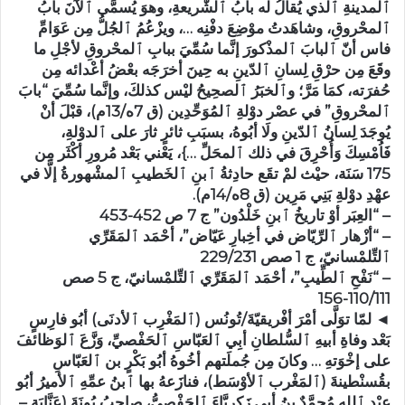
ٱلمدينةِ ٱلذي يُقالُ لَه بابُ ٱلشّريعةِ، وهوَ يُسمَّى ٱلآنَ بابُ
ٱلمحْروقِ، وشاهَدتُ موْضِعَ دفْنِه …، ويزْعُمُ ٱلجُلُّ مِن عَوَامِّ
فاس أنّ ٱلبابَ ٱلمذْكورَ إنَّما سُمِّيَ ببابِ ٱلمحْروقِ لأجْلِ ما
وقَعَ مِن حرْقِ لِسانِ ٱلدّينِ به حِينَ أخرَجَه بعْضُ أعْدائه مِن
حُفرَته، كمَا مَرَّ؛ وٱلخبَرُ ٱلصحِيحُ ليْس كذلكَ، وإنَّما سُمِّيَ “بابَ
ٱلمحْروقِ” في عصْر دوْلةِ ٱلمُوَحِّدِين (ق 7ه/13م)، قبْلَ أنْ
يُوجَدَ لِسانُ ٱلدّينِ ولَا أبُوهُ، بسبَبِ ثائرٍ ثارَ على ٱلدوْلةِ،
فَاُمْسِكَ وَأُحْرِقَ في ذلك ٱلمحَلِّ …}، يَعْني بَعْد مُرورِ أكْثَر مِن
175 سَنَة، حيْث لمْ تقَع حادِثةُ ٱبنِ ٱلخَطيبِ ٱلمشْهورةُ إلَّا في
عهْدِ دوْلةِ بَنِي مَرِين (ق 8ه/14م).
– “العِبَر أوْ تاريخُ ٱبنِ خَلْدُون” ج 7 ص 452-453
– “أزْهار ٱلرِّيّاض في أخِبارِ عَيّاض”، أحْمَد ٱلمَقَرِّي
ٱلتِّلمْسانيّ، ج 1 صص 229/231
– “نَفْحِ ٱلطِّيبِ”، أحْمَد ٱلمَقَرِّي ٱلتِّلمْسانيّ، ج 5 صص
110/111-156
◄ لمّا توَلَّى أمْرَ أفْريقيّةَ/تُونُس (ٱلمَغْرِب ٱلأدنَى) أبُو فارِسٍ
بَعْد وفاةِ أبيهِ ٱلسُّلطانِ أبِي ٱلعَبّاسِ ٱلحَفْصيِّ، وَزَّعَ ٱلوَظائفَ
على إخْوَتهِ … وكانَ مِن جُملَتهم أخُوهُ أبُو بَكْرٍ بن ٱلعَبّاسِ
بقُسنْطينةَ (ٱلمَغْرب ٱلأوْسَط)، فنازَعهُ بها ٱبنُ عمِّهِ ٱلأميرُ أبُو
عبْدِ ٱللهِ مُحمَّدٌ بنُ أبِي زَكرِيَّاءَ ٱلحَفْصيُّ، صاحِبُ بُونَةَ (عَنَّابَة –