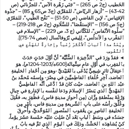
الخَطيب (ج2 ص 265) – “جَنَي زَهْرة الآس”، للجزْنائي (ص
42-43) – “أزهار الريّاض”، للمَقَرِّي (ج3 ص65 و 85) – “جذْوة
الإقتِباس”، لإبن القاضي (ص 50-51) – “نَفْح الطِّيبِ”، للمَقَرّي
(ج5 ص 156) – “الإستقْصَا”، للسَّلَاوي (ج2 ص 218-219) –
“سلْوة الأنْفاس”، للكَتَّاني (ج 3، ص 229) – “الإسلام في
ٱلمَغْرب وٱلأندلُس”، لِلِيفي بْرُوفانْسال (صص 74-75)].
ويُعَدُّ هذا ٱلبابُ ٱلأكْثَرَ رُعْباً وإثارةً للهَلَعِ في
ٱلنُّفُوسِ.
◄ فقدْ ورَدَ في “الذَّخِيرَة ٱلسُّنِّيَّة” أنَّ أوَّلَ حَدَثٍ حَدَثَ
بٱلمَغِرب في أوَّلِ عامِ سِتِّمِائَة[600ه/1203-1204م]، هوَ
ٱعتِقالُ ثائرٍ شِيعِيٍّ يُدْعَى بٱلعُبَيْديِّ -وهوَ مِن أحْفادِ ٱلخليفةِ
ٱلعاضد، آخِرِ خُلَفاءِ ٱلفاطِميِّينَ في مِصْرَ- وإسمُه مُحمَّد بنُ
عبْد ٱللهِ بنِ ٱلعاضد، حيْث كانَ قدْ ٱدَّعَى أنَّه ٱلفاطِميُّ
ٱلمَهْديُّ ٱلذي يَنصُرُ ٱلإسلامَ ودَعا لنفْسه بٱلإمَارةِ في جِبالِ
وَرْغَةَ بمنْطقةِ وزَّان (مِن أحوازِ مدينةِ فاس)، فظُفِرَ به، فقُتِلَ
وعُلِّقَ رأسُه على بابِ ٱلشّريعةِ مِن مدينةِ فاس، بأمْرٍ مِن
ٱلخليفةِ ٱلناصِرِ بنِ يعْقوب ٱلمنْصورِ ٱلمُوَحِّديِّ، وأُحرِقَ
جسَدُه في وسَطِ ٱلبابِ بَعْد أنْ صُلِبَ عليْه خمْسةَ عشَرَ يوْماً،
كيْ يُشاهِدَه ٱلحَشْدُ، وذلِكَ في ٱليوْمِ ٱلذي تَمَّ فيه بابُ