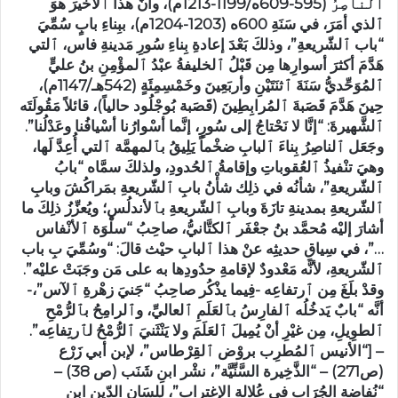
ٱلناصِرُ (595-609ه/1199-1213م)، وأنَّ هذا ٱلأخيرَ هوَ
ٱلذي أمَرَ، في سَنَةِ 600ه (1203-1204م)، ببِناءِ بابٍ سُمِّيَ
“باب ٱلشّريعةِ”، وذلكَ بَعْدَ إعادةِ بِناءِ سُورِ مَدينةِ فاس، ٱلتي
هَدَّمَ أكثرَ أسوارِها مِن قَبْلُ ٱلخليفةُ عبْدُ ٱلمؤْمِنِ بنُ عليٍّ
ٱلمُوَحِّديُّ سَنَةَ ٱثنَتَيْنِ وأربَعِينَ وخَمْسِمِئَةٍ (542هـ/1147م)،
حِينَ هَدَّمَ قَصَبةَ ٱلمُرابِطِينَ (قَصَبة بُوجْلُود حالياً)، قائلاً مَقُولَتَه
ٱلشَّهيرةَ: “إنَّا لا نَحْتاجُ إلى سُورٍ، إنَّما أسْوارُنا أسْيافُنا وعَدْلُنا”.
وجَعَل ٱلناصِرُ بِناءَ ٱلبابِ ضخْماً يَلِيقُ بٱلمهمَّة ٱلتي أُعِدَّ لَها،
وهيَ تنْفيذُ ٱلعُقوباتِ وإقامةُ ٱلحُدودِ، ولذلكَ سمَّاه “بابُ
ٱلشّريعةِ”، شأنُه في ذلِك شأْنُ بابِ ٱلشّريعةِ بمَراكُشَ وبابِ
ٱلشّريعةِ بمدينةِ تازَةَ وبابِ ٱلشّريعةِ بٱلأندلُسِ؛ ويُعزِّزُ ذلِكَ ما
أشارَ إليْه مُحمَّد بنُ جعْفَر ٱلكتَّانيُّ، صاحِبُ “سلْوَة ٱلأنْفاس
…”، في سِياقِ حديثِه عنْ هذا ٱلبابِ حيْث قالَ: “وسُمِّيَ بِ باب
ٱلشّريعةِ، لأنَّه مَعْدودٌ لإقامةِ حدُودِها به على مَن وجَبَتْ عليْه”.
وقدْ بلَغَ مِن ٱرتفاعِه -فِيما يذْكُر صاحِبُ “جَنيَ زهْرةِ ٱلآس”،-
أنَّه “بابٌ يَدخُلُه ٱلفارِسُ بٱلعَلَمِ ٱلعاليِّ، وٱلرامِحُ بٱلرُّمْحِ
ٱلطوِيلِ، مِن غيْرِ أنْ يُمِيلَ ٱلعَلَمَ ولا يَنْثَنيَ ٱلرُّمْحُ لٱرتِفاعِه”.
– [“الأنيس ٱلمُطرِب بروْض ٱلقِرْطاس”، لإبن أبي زَرْع
(ص271) – “الذَّخِيرة السَّنِّيَّة”، نشْر ابنِ شَنَب (ص 38) –
“نُفاضة الجُرَاب في عُلالة الإغتراب”، للِسَان الدّين ابنِ