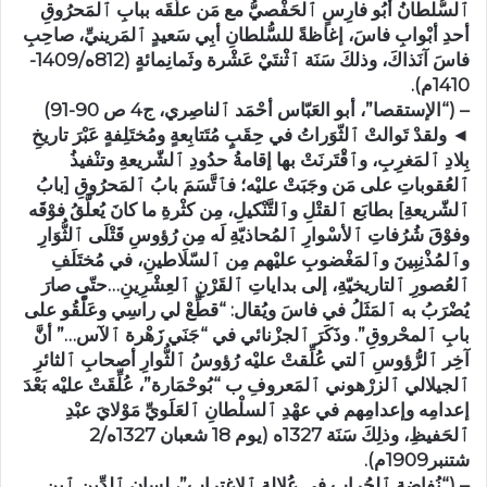
ٱلسُّلطانُ أبُو فارِسٍ ٱلحَفْصيُّ مع مَن علَّقَه ببابِ ٱلمَحرُوقِ
أحدِ أبْوابِ فاسَ، إغاظةً للسُّلطانِ أبِي سَعيدٍ ٱلمَرينيِّ، صاحِبِ
فاسَ آنَذاكَ، وذلكَ سَنَة ٱثْنتَيْ عَشْرة وثَمانِمائةٍ (812ه/1409-
1410م).
– (“الإستقصا”، أبو العَبّاس أحْمَد ٱلناصِري، ج4 ص 90-91)
◄ ولقدْ تَوالتْ ٱلثّوَراتُ في حِقَبٍ مُتَتابِعةٍ ومُختَلِفةٍ عَبْرَ تاريخِ
بِلادِ ٱلمَغرِبِ، وٱقْتَرنَتْ بها إقامةُ حدُودِ ٱلشّريعةِ وتنْفيذُ
ٱلعُقوباتِ على مَن وجَبَتْ عليْه؛ فٱتَّسَمَ بابُ ٱلمَحرُوقِ [بابُ
ٱلشّريعةِ] بطابَع ٱلقتْلِ وٱلتَّنْكيلِ، مِن كثْرةِ ما كانَ يُعلَّقُ فوْقَه
وفوْقَ شُرُفاتِ ٱلأسْوارِ ٱلمُحاذيّةِ لَه مِن رُؤوسِ قَتْلَى ٱلثُّوَارِ
وٱلمُذْنِبِينَ وٱلمَغْضوبِ عليْهم مِن ٱلسّلَاطينِ، في مُختَلَفِ
ٱلعُصورِ ٱلتاريخيّةِ، إلى بداياتِ ٱلقَرْنِ ٱلعِشْرِينِ…حتّى صارَ
يُضْرَبُ به ٱلمَثَلُ في فاسَ ويُقال: “قطِّعْ لي راسِي وعَلّْقُو على
بابِ ٱلمحْروقِ”. وذَكَرَ ٱلجزْنائي في “جَنَي زَهْرة ٱلآس…” أنَّ
آخِر ٱلرُّؤوسِ ٱلتي عُلِّقتْ عليْه رُؤوسُ ٱلثُّوارِ أصحابِ ٱلثائرِ
ٱلجيلالي ٱلزرْهوني ٱلمَعروفِ ب “بُوحْمَارة”، عُلِّقَتْ عليْه بَعْدَ
إعدامِه وإعدامِهم في عهْدِ ٱلسلْطانِ ٱلعَلَويِّ مَوْلايَ عبْدِ
ٱلحَفيظِ، وذلِكَ سَنَة 1327ه (يوم 18 شعبان 1327ه/2
شتنبر1909م).
– (“نُفاضة ٱلجُراب في عُلالة ٱلإغتراب”، لِسان ٱلدِّين ٱبن