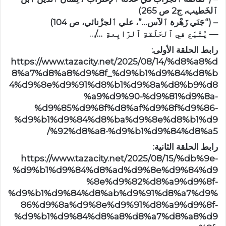
ٱلخَطيب، ج2 ص 265)
– (“جَنَي زَهْرة ٱلآس…”، علي ٱلجزْنائي، ص 104)
— يُتْبَع في ٱلحَلَقةِ ٱلرّابِعةِ …/…
رابط الحلقة الأولى:
https://www.tazacity.net/2025/08/14/%d8%a8%d
8%a7%d8%a8%d9%8f_%d9%b1%d9%84%d8%b
4%d9%8e%d9%91%d8%b1%d9%8a%d8%b9%d8
%a9%d9%90-%d9%81%d9%8a-
%d9%85%d9%8f%d8%af%d9%8f%d9%86-
%d9%b1%d9%84%d8%ba%d9%8e%d8%b1%d9
%92%d8%a8-%d9%b1%d9%84%d8%a5/
رابط الحلقة الثانية:
https://www.tazacity.net/2025/08/15/%db%9e-
%d9%b1%d9%84%d8%ad%d9%8e%d9%84%d9
%8e%d9%82%d8%a9%d9%8f-
%d9%b1%d9%84%d8%ab%d9%91%d8%a7%d9%
86%d9%8a%d9%8e%d9%91%d8%a9%d9%8f-
%d9%b1%d9%84%d8%a8%d8%a7%d8%a8%d9