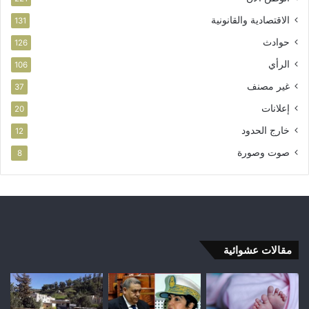
الاقتصادية والقانونية
131
حوادث
126
الرأي
106
غير مصنف
37
إعلانات
20
خارج الحدود
12
صوت وصورة
8
مقالات عشوائية