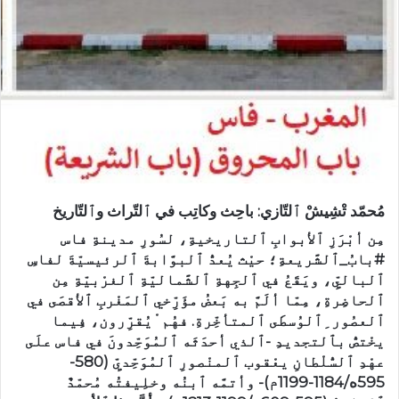
مُحمّد تْشِيشْ ٱلتّازي: باحِث وكاتِب في ٱلتّراث وٱلتّاريخ
مِن أبْرَزِ ٱلأبوابِ ٱلتاريخيةِ، لسُورِ مدينةِ فاس
#بابُ_ٱلشَّريعةِ؛ حيْث يُعدُّ ٱلبوَّابةَ ٱلرئيسيّةَ لفاسِ
ٱلباليِّ، ويَقَعُ في ٱلجِهةِ ٱلشَّماليّةِ ٱلغرْبيّةِ مِن
ٱلحاضِرةِ، مِمّا ألَمَّ به بَعضُ مؤَرِّخي ٱلمَغْربِ ٱلأقصَى في
ٱلعصُور ِٱلوُسطَى ٱلمتأخِّرةِ. فهُم ْيُقرِّرون، فِيما
يخْتصُّ بٱلتجديدِ -ٱلذي أحدَثَه ٱلمُوَحِّدونَ في فاس علَى
عهْدِ ٱلسُّلْطانِ يعْقوب ٱلمنْصورِ ٱلمُوَحِّديِّ (580-
595ه/1184-1199م)- وأتمَّه ٱبنُه وخلِيفتُه مُحمّدٌ