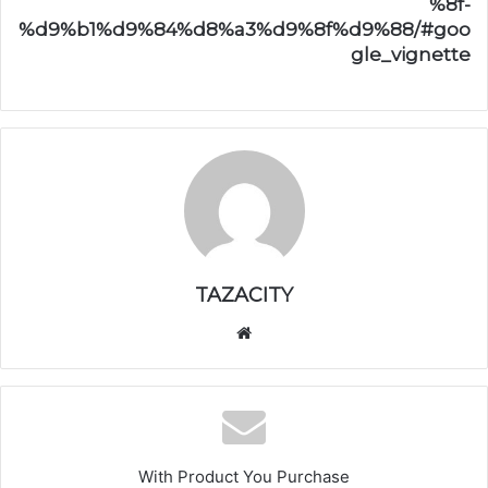
%8f-
%d9%b1%d9%84%d8%a3%d9%8f%d9%88/#goo
gle_vignette
TAZACITY
موق
ع
الوي
ب
With Product You Purchase