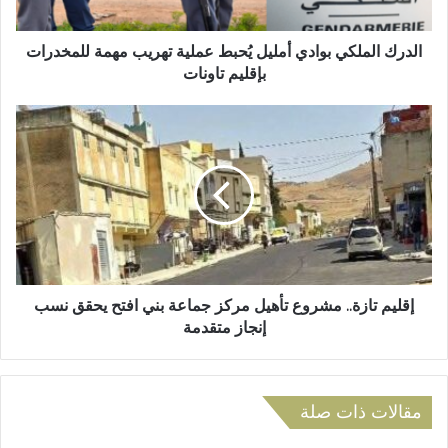
ت
م
ر
ل
و
ك
الدرك الملكي بوادي أمليل يُحبط عملية تهريب مهمة للمخدرات
ن
ي
بإقليم تاونات
ي
ب
و
إ
ا
ق
د
ل
ي
ي
أ
م
م
ت
ل
ا
ي
ز
ل
ة
يُ
.
إقليم تازة.. مشروع تأهيل مركز جماعة بني افتح يحقق نسب
ح
.
إنجاز متقدمة
ب
م
ط
ش
ع
ر
م
و
مقالات ذات صلة
ل
ع