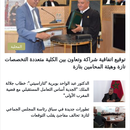
ل
ل
ب
ك
ت
إ
ت
ش
ص
ر
ر
ل
و
ي
ا
ن
ع
ح
ي
ي
ا
المحلية
ة
ل
ب
ط
توقيع اتفاقية شراكة وتعاون بين الكلية متعددة التخصصات
د
ر
تازة وهيئة المحامين بتازة
ا
ي
ئ
ق
ر
ب
الدكتور عبد الواحد بوبرية “لتازاسيتي”: خطاب جلالة
ة
ج
الملك: “الجدية أساس التعامل المستقبلي مع قضية
ت
م
المغرب الأولى”
ا
ا
ز
ع
تطورات جديدة في سباق رئاسة المجلس الجماعي
ة
ة
لتازة: تحالف مفاجئ يقلب التوقعات
م
ب
ر
ن
ش
ي