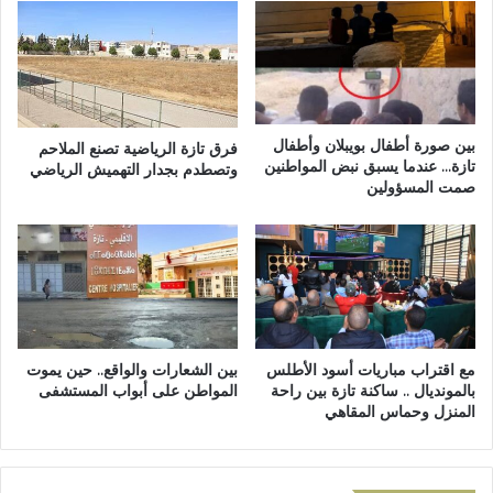
ي
ت
ة
أ
ت
ه
ه
ي
ر
ل
ي
م
ب
ر
بين صورة أطفال بويبلان وأطفال
فرق تازة الرياضية تصنع الملاحم
م
ك
تازة… عندما يسبق نبض المواطنين
وتصطدم بجدار التهميش الرياضي
ه
صمت المسؤولين
ز
م
ج
ة
م
ل
ا
ل
ع
م
ة
خ
ب
د
ن
مع اقتراب مباريات أسود الأطلس
بين الشعارات والواقع.. حين يموت
ر
ي
بالمونديال .. ساكنة تازة بين راحة
المواطن على أبواب المستشفى
ا
ا
المنزل وحماس المقاهي
ت
ف
ب
ت
إ
ح
ق
ي