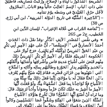
ٱلشّريعةِ ٱلمَذكورُ بٱلبِناءِ وٱلإصلاحِ، ورُكِّبتْ مَصارِيعُه، فَأُطْلِقَ
علي ذاتِ ٱلبابِ ٱلإسمُ ٱلغالِبُ حالياً وهوَ #بابُ_ٱلمحْرُوق
لأجْل حرْقِ ٱلعُبَيْديّ في وسَطه يوْمَ تمَامِه.
– (“الدّخِيرة ٱلسُّنِّيّة في تاريخ ٱلدوْلة ٱلمَرينِية”، ابن أبي زَرْع،
ص 38)
– (“نُفاضة الجُراب في عُلالة الإغتِراب”، للِسان الدِّين ابنِ
الخَطيب، ج2 ص 265
◄ وفي نفْس ٱلمَصْدرِ ٱلآنِفِ ٱلذِّكْرِ -وقدْ نقَلَ ذاتَ ٱلحَدَثِ
أحمَدُ ٱلأنصاريُّ في “ٱلإستِقْصا”-، أنَّ على عهْدِ ٱلأمِيرِ أَبِي بَكْرٍ
بنِ عبْدِ ٱلحَقِّ ٱلمَرِينيِّ (وكُنْيَتُه أبُو يَحْيَى)، خرَجَ ثُوارٌ على
ٱلحُكومة ٱلمَرينيّةِ. فلمَّا رأَى ٱلأمِيرُ أُبُو بَكْرٍ ٱلمَرِينيُّ ذلِكَ
مِنْهم قَبَضَ على أشْياخِ مَدينةِ فاس وأشْرافِها وأُمَنائِها وأَثْقَلَهُم
بٱلحَديدِ وثَقَّفَهُم بِدارِ ٱلحَوْزةِ وطالَبَهُم بِمالِه وأثَاثِه وٱلسِّلاحِ
ٱلتي ٱنتَهَبُوها مِن خَزَائنِ قَصْرِه، فقَامَ إليْه شيْخٌ مِنْهُم يُعْرَف
بٱبْنِ ٱلحَنَّا فقَالَ لَه: يا موْلايَ، إنَّما فَعَلَ ذالِكَ مِنَّا سِتَّةٌ مِن
ٱلأشْياخِ فلَا تُؤاخِذْنا بِما فَعَلَ ٱلسُّفَهاءُ مِنًّا، ولَوْ فَعَلْتَ أيُّها
ٱلأمِيرُ ما أُشِيرُ به عليْك لكَانَ حَزْماً وصَوَاباً وأدَباً لرَعِيَتِكَ. قالَ:
وما تَراه أنْ أصْنَعَ أيُّها ٱلشّيْخُ؟ قالَ: تُخْرِجُ هاؤُلاءِ ٱلأشْياخَ
ٱلسِّتَّةَ ٱلذِينَ سَعَوْاْ في ٱلفِتْنَةِ وشَقَّواْ عَصَا ٱلمُسْلِمِينَ وكانُواْ
أُسَّ ٱلخِلافِ ورُؤَساءَ ٱلضَّلَالِ وتحَزَّبواْ على ٱلنِّفاقِ إلى