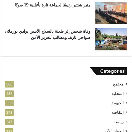
ح
ل
منير شنتير رئيسًا لجماعة تازة بأغلبية 19 صوتًا
اً
ن
ل
ت
ح
ز
وفاة شخص إثر طعنة بالسلاح الأبيض بوادي بوزملان
ب
ضواحي تازة.. ومطالب بتعزيز الأمن
ا
ل
ن
ه
ض
Categories
ة
مجتمع
586
المحلية
486
الجهوية
336
الثقافية
278
رياضة
247
الوطن الآن
221