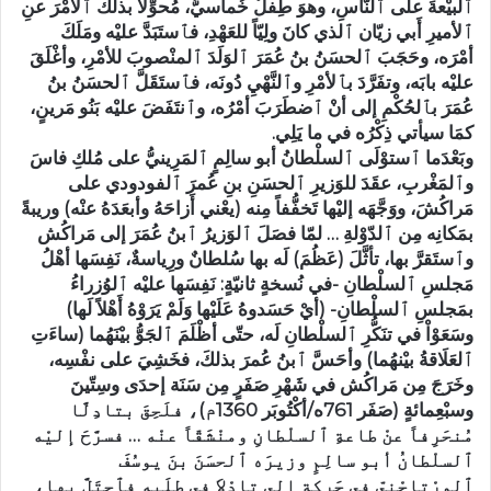
ٱلبيْعةَ على ٱلنّاسِ، وهوَ طِفلٌ خُماسيٌّ، مُحوِّلاً بذلكَ ٱلأمْرَ عنِ
ٱلأميرِ أَبي زيّان ٱلذي كانَ ولِيّاً للعَهْدِ، فٱستَبَدَّ عليْه ومَلَكَ
أمْرَه، وحَجَبَ ٱلحسَنُ بنُ عُمَرَ ٱلوَلَدَ ٱلمنْصوبَ للأمْرِ، وأغْلَقَ
عليْه بابَه، وتفَرَّدَ بٱلأمْرِ وٱلنَّهْيِ دُونَه، فٱستَقَلَّ ٱلحسَنُ بنُ
عُمَرَ بٱلحُكْمِ إلى أنْ ٱضطَرَبَ أمْرُه، وٱنتَفَضَ عليْه بَنُو مَرينٍ،
كمَا سيأتي ذِكْرُه في ما يَلِي.
وبَعْدَما ٱستوْلَى ٱلسلْطانُ أبو سالِمٍ ٱلمَرِينيُّ على مُلكِ فاسَ
وٱلمَغْربِ، عقَدَ للوَزيرِ ٱلحسَنِ بنِ عُمرَ ٱلفودودي على
مَراكُشَ، ووَجَّهَه إليْها تَخفُّفاً مِنه (يعْني أَزاحَهُ وأبعَدَهُ عنْه) وريبةً
بمَكانِه مِن ٱلدّوْلةِ … لمّا فصَلَ ٱلوَزيرُ ٱبنُ عُمَرَ إلى مَراكُش
وٱستَقرَّ بها، تأثَّلَ (عَظُمَ) لَه بها سُلطانٌ ورِياسةٌ، نَفِسَها أهْلُ
مَجلسِ ٱلسلْطانِ -في نُسخةٍ ثانيّةٍ: نَفِسَها عليْه ٱلوُزراءُ
بمَجلسِ ٱلسلْطانِ- (أيْ حَسَدوهُ عَلَيْها وَلَمْ يَرَوْهُ أَهْلاً لَها)
وسَعَوْاْ في تنَكُّرِ ٱلسلْطانِ لَه، حتّى أظْلَمَ ٱلجَوُّ بيْنَهُما (ساءَتِ
ٱلعَلَاقةُ بيْنهُما) وأحَسَّ ٱبنُ عُمرَ بذلكَ، فخَشِيَ على نفْسِه،
وخَرَجَ مِن مَراكُش في شَهْرِ صَفَرٍ مِن سَنَة إحدَى وسِتّينَ
وسبْعِمائةٍ (صَفَر 761ه/أكْتُوبَر 1360م)، فلَحِقَ بتادِلَّا
مُنحَرِفاً عنْ طاعةِ ٱلسلْطانِ ومنْشَقّاً عنْه … فسرَّحَ إليْه
ٱلسلْطانُ أبو سالِمٍ وزيرَه ٱلحسَنَ بنَ يوسُفَ
ٱلورْتاجْنيّ في حَركةٍ إلى تادْلاَ في طلَبه فٱحتَلَّ بها،