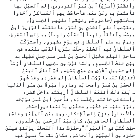
وٱنشَمَرَ (أسرَعَ) ٱبنُ عُمرَ ٱلفودودي إلى ٱلجبَلِ بها
فٱعتَصمَ به ومَنْ معَه. فأحاطَتْ بِهِم ٱلعَساكِرُ وأخَذواْ
بمَخْنَقِهِم (حاصَروهُم وضيَّقواْ عليْهم ٱلخِناقَ)،
وتقَبَّضواْ على ٱلحَسَنِ بنِ عُمَرَ، فٱعتَقلَه ٱلوَزيرُ ٱبنُ
يوسُفَ وٱنكَفَأَ راجِعاً (ٱنقَلَبَ راجِعاً) به إلى ٱلحَضْرةِ.
وقدِمَ به على ٱلسلْطانِ في يوْمٍ مشْهودٍ، وٱسترْكَبَ
ٱلسلْطانُ فيه ٱلجُنْدَ وجلَسَ ببُرْجِ ٱلذّهَبِ مقْعَده في
ساحةِ ٱلبَلَدِ فحُمِّلَ ٱلحسَنُ بنُ عُمرَ على جَمَلٍ فَطِيفَ به
بيْن تلكَ ٱلجُموعِ، ولمَّا قَرُبَ مِن مجْلِسِ ٱلسلْطانِ أَوْمَأَ
إلى تقْبيلِ ٱلأرْضِ مِن فوْقِ جَمَلِه، ثُمَّ ٱنفَضَّ ٱلجمْعُ
(تفرَّقَ) بَعْدما رَكِبَ ٱلسلْطانُ إلى قصْرِه، وقدْ شُهِرَ
ٱلحسَنُ بنُ عُمرَ وأصحابُه وصارواْ عِبْرةً مِن عِبَرِ ٱلدّنْيا
… بَعْدَ ذلكَ ٱقتَعَدَ ٱلسلْطانُ أريكَتَه داخِلَ قَصْرِه
وٱستدْعَى خاصَّتَه وجُلَساءَه، فأُحضِرَ ٱبنُ عُمرَ فوَبَّخَه
وقرَّرَ عليْه مُرتَكَبَه، فتلَوَّى بٱلمَعاذيرِ(تسَتَّر
بٱلأعذارِ) وفزِعَ إلى ٱلإنكارِ. ومِن بيْن ٱلعِلِّيَّةِ وخاصَّةِ
ٱلسلْطانِ ٱلحاضِرينَ، كانَ عبْدُ ٱلرحْمنِ بنُ خَلْدون،
حيْث كَتَبَ في “ٱلعِبَر”: “وحضَرْتُ هذا ٱلمَجلِسَ يوْمَئذٍ فيمَنْ
حضَرَه مِن ٱلعِلِّيَّةِ وٱلخاصَّةِ، فكانَ مَقاماً تَسيلُ فيه