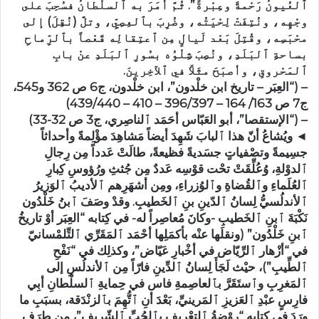
ٱلعُيونُ رَحْمةً وعِبْرةً”. ثُمَّ أمَرَ به ٱلسلْطانُ فسُحِبَ على
وجْهِه، ونُتِفَتْ لِحْيَتُه، وضُرِبَ بٱلعِصِيِّ، وتلَّ (نُقِلَ) إلى
محْبَسِه، وقُتِلَ بَعْد لَيالٍ مِن ٱعتِقالِه قَعْصاً بٱلرِّماحِ
بساحةِ ٱلبَلَدِ، ونُصِبَ شِلْوُه بسُورِ ٱلبَلَدِ عنْ بابِ
ٱلمَحْروقِ، وأصبَحَ مثَلاً في ٱلآخِرينَ.
– (“العِبَر – تاريخ ابن خلْدون”، ابن خلْدون، ج6 ص 362 و545،
ج7 ص 163/ 164 – 396/397 – 410 – 439/440)
– (“الإستقصا”، أبو العَبّاس أحَمَد ٱلناصِري، ج3 ص 32-33)
◄ ويُشاعُ أنّ هذا ٱلبابَ شَهِدَ أيضاً مَشاهِدَ مؤْلِمةً وأحداثاً
جسِيمةً وتصْفياتٍ جسَديةً فظيعةً، طالَتْ عَدداً مِن رِجالِ
ٱلدوْلةِ، وُعُلِّقَتْ تحْت قوْسِه عَددٌ مِن جُثثِ ورُؤوسِ كِبارِ
ٱلعُلَماءِ وٱلقُضاةِ وٱلوُزراءِ، ومِن أشهَرِهم ٱلأديبُ ٱلوَزيرُ
ٱلأندلُسيُّ لِسانُ ٱلدّينِ بنِ ٱلخَطيبِ. وقدْ وصَفَ ٱبنُ خَلْدُون
نَكْبَةَ ٱبنِ ٱلخَطيبِ -وكانَ مُعاصِراً له- في كِتابه “العِبَر أوْ تاريخُ
ٱبنِ خَلْدُون” (ونقلَها عنْه بأكمَلِها أحْمَد ٱلمَقَرِّي ٱلتِّلمْسانيّ
في “أزْهار ٱلرِّيّاض في أخْبارِ عَيّاض”، وكذلِك في “نَفْحِ
ٱلطِّيبِ”)، حيْث لَجَأَ لِسانُ ٱلدِّينِ فارّاً مِن ٱلأندلُسِ إلى
ٱلمَغرِبِ وٱستَقَرَّ بٱلعاصِمةِ فاس في حِمايةِ ٱلسلْطانِ أبِي
فارِسٍ عبْدِ ٱلعَزيزِ ٱلمَرينيِّ، بَعْدَ أنِ ٱتُّهِمَ بٱلزنْدَقة، بسبَبِ ما
ورَدَ في كِتابه “روْضةُ ٱلتعْريفِ بٱلحُبِّ ٱلشّريفِ”، مِن طرَف