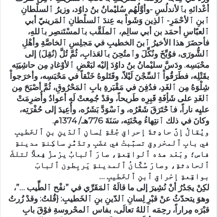
أعْدائهِ بٱلأندلُسِ -وأوَّلُهُم سُليْمانُ بنُ داوُد، وزيرُ ٱلسلْطانِ
ٱبنِ ٱلأحْمَرِ- ٱلذِين وَشَواْ به عِندَ ٱلسلْطانِ ٱلمَرينيّ أبي
ٱلعبّاسِ أحمَد بن أبي سالِم، ٱلملَقَّب بٱلمسْتَنصِر بٱللهِ،
فأحضَرَ هذا الأخيرُ ٱبنَ الخطيبِ في مَجلِسِ ٱلخاصَّةِ وأهْلِ
ٱلشُّورَى، فوُبِّخَ ونُكِّلَ وٱمتُحِنَ بٱلعَذابِ، ثُمَّ تُلَّ (نُقِلَ) إلى
محْبَسِه. ودَسَّ سليْمانُ بنُ داوُدَ إليْه لبَعْضِ ٱلأوْغادِ مِن حاشِيَتِه
بقَتْلِه، فطَرَقُواْ ٱلسِّجْنَ لَيْلاً، وقَتَلوهُ خَنْقاً في مَحْبَسِه، وأخرَجواْ
شِلْوَهُ مِن ٱلغَدِ، فدُفِنَ في مَقْبَرةِ بابِ ٱلمَحْرُوقِ، ثُمَّ أصْبَحَ مِن
ٱلغَدِ على شَأِفَةِ قَبِرِه طَريحاً، وقدْ جُمِعتْ لَه أعوادُ وأُضرِمَتْ
عليِه ناراً، فٱحْتَرَقَ شَعْرُه، وٱسْوَدَّ بَشَرُه، وأُعِيدَ إلى حُفْرَتِه،
وكانَ في ذلك ٱنتِهاءُ مِحْنَتِه، سَنَةَ 776هـ/ 1374م.
ويُقالُ إنَّ حادِثةَ إحراقِ جُثّةِ لِسانِ ٱلدّينِ بنِ ٱلخَطيبِ
في بابِ ٱلمحْروقِ تسبَّبتْ في غضَبِ وتذَمُّرِ ساكِنةِ مدينةِ
فاس؛ وبَعْد هذه ٱلواقِعةِ، صارَ ٱلبابُ يرْمزُ فِعلاً لتلكَ
ٱلحادثةِ، وصارَ سُكَّانُ ٱلمدينةِ يَربِطون ٱلبابَ
بواقِعةِ إحْراقِ ٱبنِ ٱلخَطيبِ …
لكِنْ يجَدُرُ أنْ نُشِيرَ إلى ما قالَهُ ٱلمَقَرِّي في ”نفْح ٱلطِّيب …”،
وهوَ يتحدّثُ عنْ قبْرِ لِسانِ ٱلدّينِ بنِ ٱلخَطيبِ: {قُلتُ: وقدْ زُرتُ
قبْرَه مِراراً، رحِمَه ٱللهُ تعالَى، بفاس ٱلمحْروسةِ فوْقَ بابِ