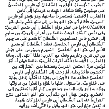
ٱلمَغْرب ٱلأوْسَط)، فأوْقَعَ به ٱلسُّلطانُ أبُو فارِسٍ ٱلحَفْصيُّ
على سِيبُوسْ وقْعَةً شَنْعَاءَ، ٱنتَهَتْ به هَزيمَتُها إلى فاسَ
(ٱلمَغْرب ٱلأقصَى) مُستَصرِخاً صاحِبَها، وهوَ يوْمئذٍ أبُو فارِسٍ
ٱلمَرينيَّ، فأقامَ أبُو عبْدِ ٱللهِ بفاسَ إلى سَنَةِ عَشْرٍ وثَمانِمائةٍ
(810هـ/1407م) في عَصْرِ دوْلةِ ٱلسُّلطانِ أبِي سَعيدٍ ٱلمَرينيِّ؛
وفي نفْسِ ٱلسَّنَةِ، قَدِمَتْ طائفةٌ مِن أعرابِ إفْريقيّةَ مِن سَليمٍ
إلى حَضْرةِ فاسٍ مُستنْجِدِينَ ٱلسُّلطانَ أبَا سَعيدٍ على صاحِبِهم
ٱلسُّلطانِ أبِي فارِسٍ ٱلحَفْصيِّ، فعَقَدَ ٱلسُّلطانُ أبُو سَعيدٍ
للأميرِ أبي عبْدِ ٱللهِ ٱلحَفْصيِّ -ٱلمُنهَزمِ بسِيبُوسَ- على جيْشٍ
مِن بَنِي مَرينٍ وغيْرِهم وبَعثَه مع ٱلعَربِ؛ فلمَّا ٱنتَهَى إلى بِجايَةَ
(ٱلمَغْرب ٱلأوْسَط) تلَقَّتْه أعْرابُ أفْريقيّةَ طائعةً فهانَ لَه أمْرُ
تُونُسَ، فرَدَّ ٱلجيْشَ ٱلمَرينيَّ وقصَدَها بمَن ٱنْضَمَّ إليْه مِن
ٱلحُشودِ، فأخَذَ بِجايةَ، ثُمَّ زَحَفَ إلى ٱلسُّلطانِ أبِي فارِسٍ
ٱلحَفْصيِّ فخالَفَه هذا ٱلأخِيرُ إلى بِجَايَةَ فٱفْتَكَّها (دَخَلَ بِجايَةَ
على غَفْلةٍ مِنْه، فٱستوْلَى عليْها بٱلقُوَّةِ وٱلغَدْرِ) مِن يَدِ وَلِيِّها
ووَجَّهَ به (أمَرَ بإرْسالِه) مع جَماعةٍ مِن كِبارِ أهْلِها مُعتَقَلِينَ إلى
ٱلحَضْرةِ، ونَهَضَ لقِتالِ ٱبنِ عمِّه أبِي عبْدِ ٱللهِ ٱلمَذكورِ، فنَزَعَ
ٱلمَرابِطَ عنْه إلى ٱلسُّلطانِ أبِي فارِسٍ لعَهْدٍ كانَ بيْنَهما،
فٱنْفَضَّ جمْعُ أبِي عبْدِ ٱللهِ، وقُتِلَ وٱحْتُزَّ رأسُه ووَجَّهَه