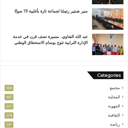
ب
ر
ب
ا
منير شنتير رئيسًا لجماعة تازة بأغلبية 19 صوتًا
ت
ل
ع
ق
ز
ر
ي
آ
عبد الله الشاوي.. مسيرة نصف قرن في خدمة
ز
ن
الإدارة الترابية تتوج بوسام الاستحقاق الوطني
ا
ا
ل
ل
أ
م
م
ش
ن
و
Categories
ر
ب
مجتمع
ت
586
ا
المحلية
487
ز
الجهوية
ة
337
الثقافية
278
رياضة
247