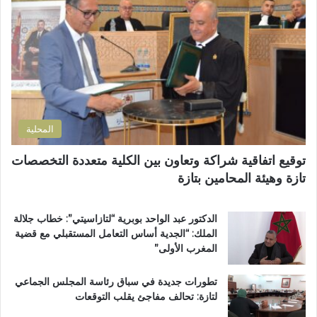
إ
ز
م
ل
م
ن
ك
ل
ح
ت
ا
ف
ر
ن
ظ
و
ض
ة
ن
و
ا
ي
ا
ل
المحلية
ح
ق
ي
ر
توقيع اتفاقية شراكة وتعاون بين الكلية متعددة التخصصات
ت
آ
تازة وهيئة المحامين بتازة
ا
ن
ز
ا
ة
ل
الدكتور عبد الواحد بوبرية “لتازاسيتي”: خطاب جلالة
.
ك
الملك: “الجدية أساس التعامل المستقبلي مع قضية
.
ر
المغرب الأولى”
و
ي
م
م
تطورات جديدة في سباق رئاسة المجلس الجماعي
ط
ب
لتازة: تحالف مفاجئ يقلب التوقعات
ا
د
ل
ا