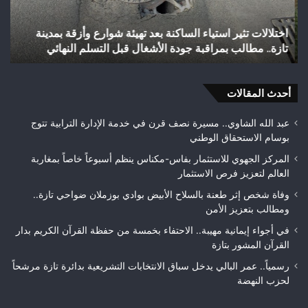
شوارع
بال
وأزقة
إلى
اختلالات تثير استياء الساكنة بعد تهيئة شوارع وأزقة بمدينة
ش
بمدينة
الق
تازة.. مطالب بمراقبة جودة الأشغال قبل التسلم النهائي
ا
تازة..
الث
مطالب
هوا
بمراقبة
ويت
جودة
أحدث المقالات
بطلا
الأشغال
لعص
قبل
فا
عبد الله الشاوي.. مسيرة نصف قرن في خدمة الإدارة الترابية تتوج
التسلم
مك
بوسام الاستحقاق الوطني
النهائي
المركز الجهوي للاستثمار بفاس-مكناس ينظم أسبوعاً خاصاً بمغاربة
العالم لتعزيز فرص الاستثمار
وفاة شخص إثر طعنة بالسلاح الأبيض بوادي بوزملان ضواحي تازة..
ومطالب بتعزيز الأمن
في أجواء إيمانية مهيبة.. الاحتفاء بخمسة من حفظة القرآن الكريم بدار
القرآن المشور بتازة
رسمياً.. عمر البالي يدخل سباق الانتخابات التشريعية بدائرة تازة مرشحاً
لحزب النهضة