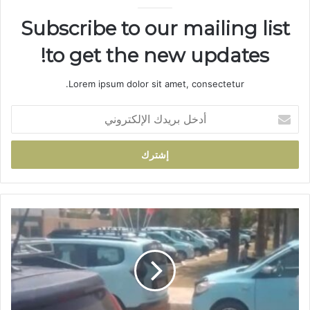
Subscribe to our mailing list
to get the new updates!
Lorem ipsum dolor sit amet, consectetur.
أ
د
خ
ل
ب
ر
ي
د
ا
ك
ع
ا
ت
ل
ص
إ
ا
ل
م
ك
س