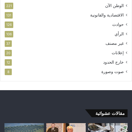
الوطن الآن
221
الاقتصادية والقانونية
131
حوادث
126
الرأي
106
غير مصنف
37
إعلانات
20
خارج الحدود
12
صوت وصورة
8
مقالات عشوائية