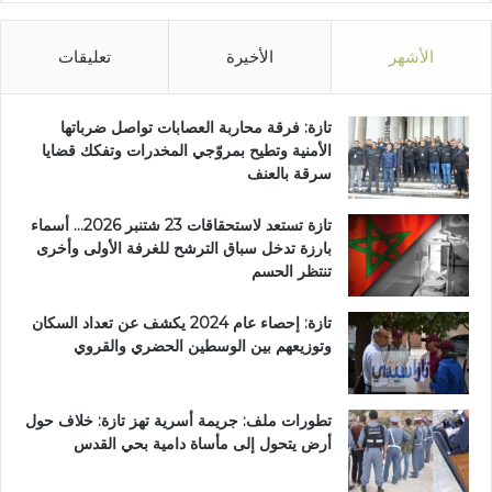
ن
ا
ل
الأشهر
الأخيرة
تعليقات
م
ح
ل
تازة: فرقة محاربة العصابات تواصل ضرباتها
ي
الأمنية وتطيح بمروّجي المخدرات وتفكك قضايا
سرقة بالعنف
تازة تستعد لاستحقاقات 23 شتنبر 2026… أسماء
بارزة تدخل سباق الترشح للغرفة الأولى وأخرى
تنتظر الحسم
تازة: إحصاء عام 2024 يكشف عن تعداد السكان
وتوزيعهم بين الوسطين الحضري والقروي
تطورات ملف: جريمة أسرية تهز تازة: خلاف حول
أرض يتحول إلى مأساة دامية بحي القدس