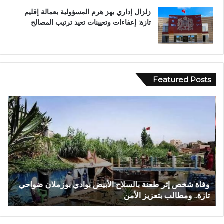
زلزال إداري يهز هرم المسؤولية بعمالة إقليم
تازة: إعفاءات وتعيينات تعيد ترتيب المصالح
Featured Posts
و
ف
ف
ي
ا
أ
ة
ج
ش
و
خ
ا
ص
ء
إ
إ
وفاة شخص إثر طعنة بالسلاح الأبيض بوادي بوزملان ضواحي
ف
ث
ي
تازة.. ومطالب بتعزيز الأمن
ا
ر
م
ط
ا
ع
ن