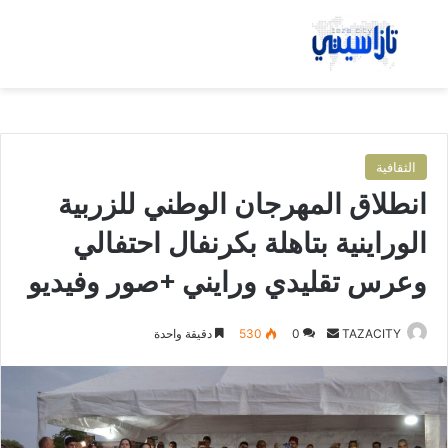
بحث عن
الق
الثقافية
انطلاق المهرجان الوطني للزربية
الوراينية بتاهلة بكرنفال احتفالي
وعرس تقليدي ورايني +صور وفيديو
TAZACITY
أ
0
530
دقيقة واحدة
ر
س
ل
ب