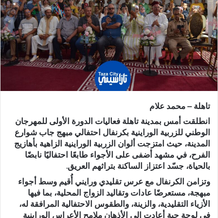
ر
ي
د
ا
إ
ل
ك
ت
ر
تاهلة – محمد علام
و
ن
انطلقت أمس بمدينة تاهلة فعاليات الدورة الأولى للمهرجان
ي
الوطني للزربية الوراينية بكرنفال احتفالي مبهج جاب شوارع
المدينة، حيث امتزجت ألوان الزربية الوراينية الزاهية بأهازيج
ا
الفرح، في مشهد أضفى على الأجواء طابعًا احتفاليًا نابضًا
بالحياة، جسّد اعتزاز الساكنة بتراثهم العريق.
وتزامن الكرنفال مع عرس تقليدي ورايني أُقيم وسط أجواء
مبهجة، مستعرضًا عادات وتقاليد الزواج المحلية، بما فيها
الأزياء التقليدية، والزينة، والطقوس الاحتفالية المرافقة له،
في لوحة حية أعادت إلى الأذهان ملامح الأعراس الوراينية