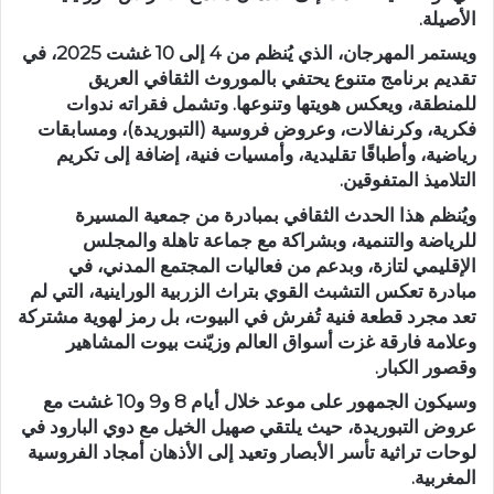
الأصيلة.
ويستمر المهرجان، الذي يُنظم من 4 إلى 10 غشت 2025، في
تقديم برنامج متنوع يحتفي بالموروث الثقافي العريق
للمنطقة، ويعكس هويتها وتنوعها. وتشمل فقراته ندوات
فكرية، وكرنفالات، وعروض فروسية (التبوريدة)، ومسابقات
رياضية، وأطباقًا تقليدية، وأمسيات فنية، إضافة إلى تكريم
التلاميذ المتفوقين.
ويُنظم هذا الحدث الثقافي بمبادرة من جمعية المسيرة
للرياضة والتنمية، وبشراكة مع جماعة تاهلة والمجلس
الإقليمي لتازة، وبدعم من فعاليات المجتمع المدني، في
مبادرة تعكس التشبث القوي بتراث الزربية الوراينية، التي لم
تعد مجرد قطعة فنية تُفرش في البيوت، بل رمز لهوية مشتركة
وعلامة فارقة غزت أسواق العالم وزيّنت بيوت المشاهير
وقصور الكبار.
وسيكون الجمهور على موعد خلال أيام 8 و9 و10 غشت مع
عروض التبوريدة، حيث يلتقي صهيل الخيل مع دوي البارود في
لوحات تراثية تأسر الأبصار وتعيد إلى الأذهان أمجاد الفروسية
المغربية.