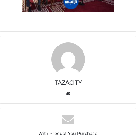
TAZACITY
موق
ع
الوي
ب
With Product You Purchase