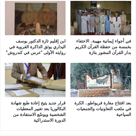
م
ل
ت
ح
و
ز
ا
ب
ص
ا
ل
ل
ا
ع
في أجواء إيمانية مهيبة.. الاحتفاء
ابن إقليم تازة الدكتور يوسف
ل
د
بخمسة من حفظة القرآن الكريم
اليداري يوثق الذاكرة القروية في
ي
بدار القرآن المشور بتازة
روايته الأولى “عرس في كندروش”
ا
و
ل
م
ة
ا
و
ل
ا
ث
ل
ا
ت
ن
ن
بعد افتتاح مغارة فريواطو… الكرة
قرار جديد يتيح إعادة طبع شهادة
ي
م
في ملعب التعاونيات والجمعيات
البكالوريا بعد تغيير المعطيات
ا
ي
السياحية
الشخصية ويوسّع الاستفادة من
ح
ة
الدورة الاستدراكية
ت
ب
ج
ت
ا
ا