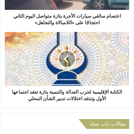
ت
ا
ر
ئ
و
ق
اعتصام سائقي سيارات الأجرة بتازة متواصل اليوم الثاني
ن
ي
احتجاجًا على «اللامبالاة والتجاهل»
ي
س
ي
ا
ا
ل
ر
ك
ا
ت
ت
ا
ا
ب
ل
ة
أ
ا
ج
ل
ر
إ
الكتابة الإقليمية لحزب العدالة والتنمية بتازة تعقد اجتماعها
ة
ق
الأول وتنتقد اختلالات تدبير الشأن المحلي
ب
ل
ت
ي
ا
م
ز
ي
مقالات ذات صلة
ة
ة