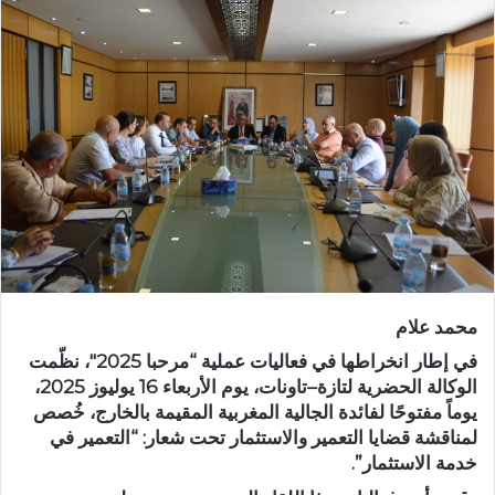
س
ل
ب
ر
ي
د
ا
إ
ل
ك
ت
ر
محمد علام
و
ن
في إطار انخراطها في فعاليات عملية “مرحبا 2025″، نظّمت
ي
الوكالة الحضرية لتازة–تاونات، يوم الأربعاء 16 يوليوز 2025،
يوماً مفتوحًا لفائدة الجالية المغربية المقيمة بالخارج، خُصص
ا
لمناقشة قضايا التعمير والاستثمار تحت شعار: “التعمير في
خدمة الاستثمار”.