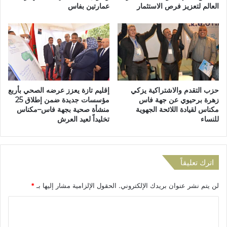
العالم لتعزيز فرص الاستثمار
عمارتين بفاس
ا
ة
ل
م
أ
غ
و
ل
ل
ق
ه
ة
و
و
ا
م
حزب التقدم والاشتراكية يزكي
إقليم تازة يعزز عرضه الصحي بأربع
ة
س
زهرة برحيوي عن جهة فاس
مؤسسات جديدة ضمن إطلاق 25
ب
مكناس لقيادة اللائحة الجهوية
منشأة صحية بجهة فاس–مكناس
ح
للنساء
تخليداً لعيد العرش
ب
ل
ا
م
اترك تعليقاً
ا
ء
لن يتم نشر عنوان بريدك الإلكتروني.
الحقول الإلزامية مشار إليها بـ
*
!
ا
ل