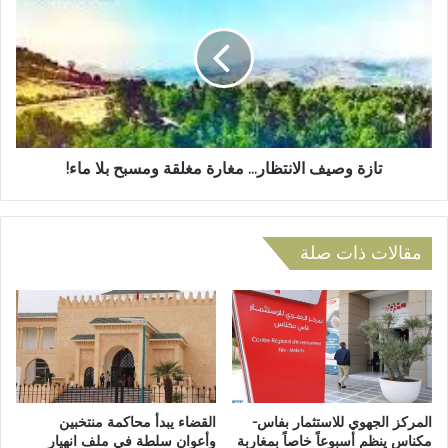
ق
ز
د
ة
س
و
ت
ص
ا
ي
ز
ف
ة
ا
ي
ل
تازة وصيف الانتظار... مغارة مغلقة ومسبح بلا ماء!
و
ا
دّ
ن
ع
ت
ب
مقالات ذات صلة
ظ
ط
ا
و
ر
ل
.
ة
.
ا
.
ل
م
ق
غ
س
ا
المركز الجهوي للاستثمار بفاس-
القضاء يبدأ محاكمة منتخبين
م
مكناس ينظم أسبوعاً خاصاً بمغاربة
وأعوان سلطة في ملف انهيار
ر