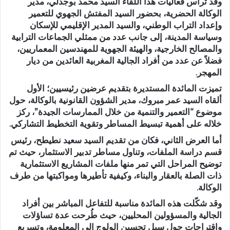
وقد ترأس فعاليات هذا اللقاء السيد محمد بوجدلي، مدير
الوكالة الحضرية، بحضور السيد المفتش الجهوي للتعمير
وإعداد التراب الوطني، والسيد المدير الإقليمي للإسكان
وسياسة المدينة، إلى جانب عدد من ممثلي الجماعات الترابية
والمصالح الخارجية، والهيئة الجهوية للمهندسين المعماريين،
فضلاً عن عدد من أفراد الجالية المغربية العائدين من ديار
المهجر.
تميزت المائدة المستديرة بتقديم عرضين رئيسيين؛ الأول
ألقاه السيد عمر مبروك، مدير الشؤون القانونية بالوكالة، حول
موضوع “التعمير والتنمية من خلال الممارسات الجيدة”، ركز
خلاله على أهمية تبسيط المساطر وتقوية التخطيط التشاركي.
أما العرض الثاني، فكان من تقديم السيد سعيد نطيطح، رئيس
قسم دراسة الملفات، وتناول مساطر تدبير الاستثمار، حيث تم
توضيح المراحل التي تمر منها ملفات المشاريع الاستثمارية
ذات الصلة بالعقار والبناء، وكيفية تأطيرها ومواكبتها من طرف
الوكالة.
وقد شكّلت هذه المائدة مناسبة للتفاعل المباشر بين أفراد
الجالية والمسؤولين المحليين، حيث طُرحت عدة تساؤلات
واقتراحات حول سبل تحسين الولوج إلى المعلومة، وتسريع