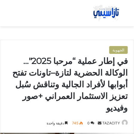
بحث عن
الق
الجهوية
في إطار عملية “مرحبا 2025″…
الوكالة الحضرية لتازة–تاونات تفتح
أبوابها لأفراد الجالية وتناقش سُبل
تعزيز الاستثمار العمراني +صور
وفيديو
TAZACITY
أ
0
745
دقيقة واحدة
ر