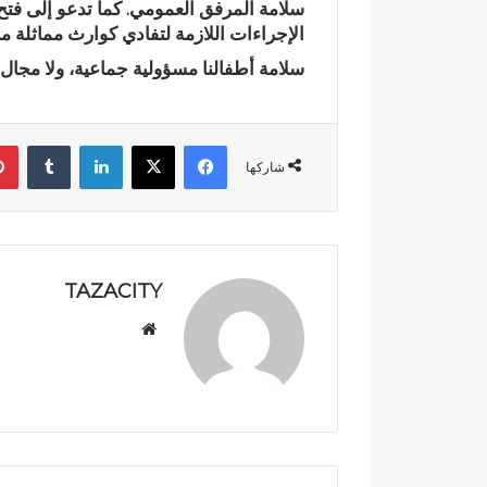
سلامة المرفق العمومي. كما تدعو إلى فتح
ا
الإجراءات اللازمة لتفادي كوارث مماثلة مست
ة
سلامة أطفالنا مسؤولية جماعية، ولا مجال 
ش
خ
ص
وفاة شخص إث
إ
فيسبوك
‫X
لينكدإن
‏Tumblr
الأبيض بوادي
ث
شاركها
ومطالب بتعز
ر
ط
ع
ن
ة
TAZACITY
ب
ا
موق
ل
ع
س
الوي
ل
ب
ا
ح
ا
ل