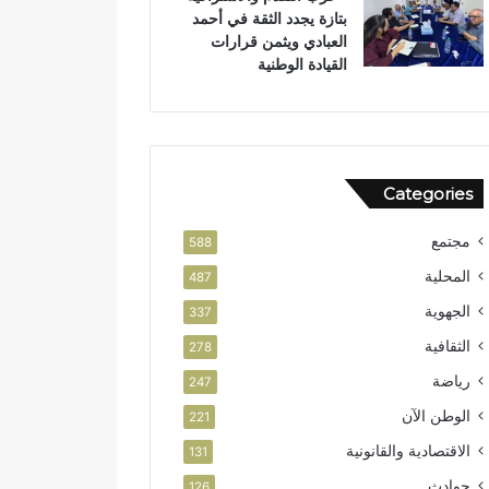
بتازة يجدد الثقة في أحمد
ل
العبادي ويثمن قرارات
و
القيادة الوطنية
ط
ن
ي
Categories
مجتمع
588
المحلية
487
الجهوية
337
الثقافية
278
رياضة
247
الوطن الآن
221
الاقتصادية والقانونية
131
حوادث
126