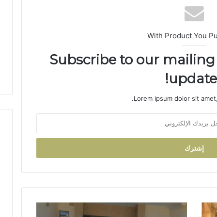
ا
ز
ة
With Product You P
ي
ج
Subscribe to our mailing 
د
د
updates
ا
ل
ث
Lorem ipsum dolor sit amet,
ق
ة
ف
ي
أ
ح
م
د
ا
ل
أ
ع