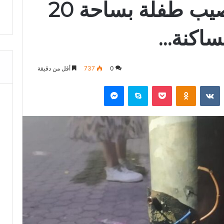
صعقة كهربائية تُصيب طفلة بساحة 20
لساكنة…
0
737
أقل من دقيقة
‏Reddit
‏VKontakte
Odnoklassniki
‫Pocket
سكايب
ماسنجر