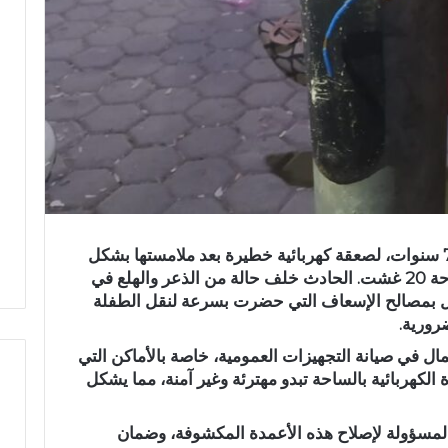
تعرضت الان طفلة صغيرة تبلغ من العمر 7 سنوات، لصعقة كهربائية خطيرة بعد ملامستها بشكل
عرضي لعمود كهربائي مكشوف وسط ساحة 20 غشت. الحادث خلف حالة من الذعر والهلع في
ل بمصالح الإسعاف التي حضرت بسرعة لنقل الطفلة
رورية.
في صيانة التجهيزات العمومية، خاصة بالأماكن التي
 الكهربائية بالساحة تبدو مهترئة وغير آمنة، مما يشكل
لمسؤولة لإصلاح هذه الأعمدة المكشوفة، وضمان
ح