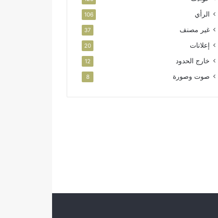
الرأي
106
غير مصنف
37
إعلانات
20
خارج الحدود
12
صوت وصورة
8