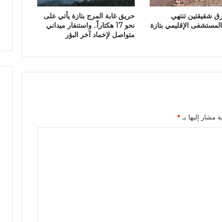
ل
ا
رق شقيقتين تنتهي
حريق غابة المرج بتازة يأتي على
و
ل
بالمستشفى الإقليمي بتازة
نحو 17 هكتاراً.. واستنفار ميداني
س
و
متواصل لإخماد آخر البؤر
ط
ط
ت
ن
غ
ي
ي
ة
ي
ب
ل
ل
ة مشار إليها بـ
*
م
ع
ل
و
م
ة
و
ت
أ
ج