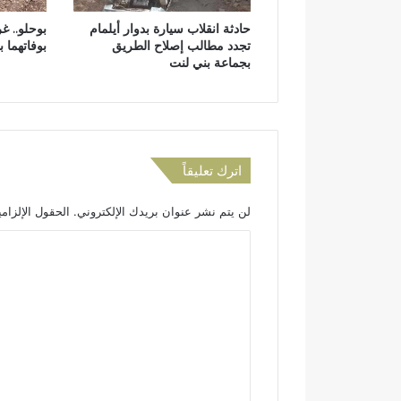
ل
ن
حادثة انقلاب سيارة بدوار أيلمام
بوحلو.. غ
م
تجدد مطالب إصلاح الطريق
بوفاتهما 
م
بجماعة بني لنت
ر
ض
ة
ت
ر
ف
اترك تعليقاً
ض
ا
لن يتم نشر عنوان بريدك الإلكتروني.
الحقول الإلزامي
ل
ت
ا
د
ل
خ
ل
ت
ر
ع
غ
ل
م
ا
ي
ت