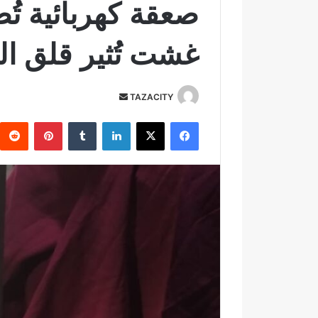
غشت تُثير قلق ا
TAZACITY
أ
ر
فيسبوك
‫X
لينكدإن
‏Tumblr
بينتيريست
س
ل
ب
ر
ي
د
ا
إ
ل
ك
ت