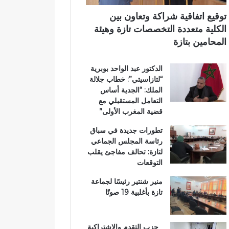
.
ب
ي
و
ي
توقيع اتفاقية شراكة وتعاون بين
أ
ة
الكلية متعددة التخصصات تازة وهيئة
س
ت
المحامين بتازة
و
ت
ا
و
الدكتور عبد الواحد بوبرية
ق
ج
“لتازاسيتي”: خطاب جلالة
ب
ب
الملك: “الجدية أساس
ت
و
التعامل المستقبلي مع
ا
س
قضية المغرب الأولى”
ز
ا
ة
م
تطورات جديدة في سباق
ت
ا
رئاسة المجلس الجماعي
ح
ل
لتازة: تحالف مفاجئ يقلب
ت
ا
التوقعات
ا
س
ل
ت
منير شنتير رئيسًا لجماعة
م
ح
تازة بأغلبية 19 صوتًا
ج
ق
ه
ا
ر
ق
حزب التقدم والاشتراكية
ا