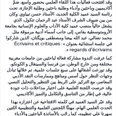
وقد افتتحت فعاليات هذا اللقاء العلمي بحضور واسع، ضمّ
أكاديميين وباحثين وأدباء وطلبة باحثين وطلبة الإجازة، تحت
رئاسة السيد عميد الكلية الجديد، الأستاذ حسن تبياوي. وكان
من بين ضيوف الشرف الأستاذ عبد الرحمان تنكول، الذي
يشغل حالياً منصب عميد كلية الآداب والعلوم الإنسانية بجامعة
الأرومتوسطية بفاس، إلى جانب أسماء أدبية مرموقة مثل
محمد نضالي، عبد الله بيضا ومصطفى بويگنان، الذين شاركوا
في جلسة استثنائية بعنوان « Écrivains et critiques :
regards d’écrivains ».
كما عرفت الندوة مشاركة فعالة لباحثين من جامعات مغربية
مختلفة ومن خارج الوطن، من فرنسا والسينغال و الكونكو،
وقد توزعت أشغالها على سبع جلسات علمية، تم خلالها تبادل
وجهات النظر حول أسس ومناهج وممارسات النقد الأدبي
المعاصر، مع التركيز على الربط بين التنظير والتحليل النصي.
وقد حرصت اللجنة العلمية على اختيار مداخلات ذات جودة
عالية، في إطار من التناسق والتكامل والتميز الأكاديمي.
وقد عبّر السيد العميد في كلمته الافتتاحية عن اعتزازه بهذا
الحدث العلمي الهام، مهنئًا اللجنتين العلمية والتنظيمية اللتين
سهرتا على تنظيمه، كما رحّب بالأساتذة الباحثين والأدباء