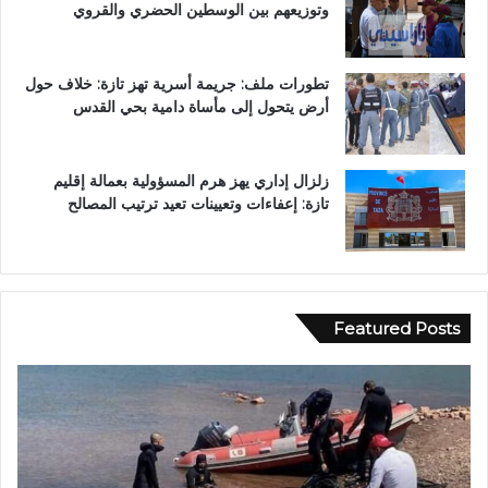
وتوزيعهم بين الوسطين الحضري والقروي
تطورات ملف: جريمة أسرية تهز تازة: خلاف حول
أرض يتحول إلى مأساة دامية بحي القدس
زلزال إداري يهز هرم المسؤولية بعمالة إقليم
تازة: إعفاءات وتعيينات تعيد ترتيب المصالح
Featured Posts
ب
و
و
ا
ح
د
ل
ي
و
ا