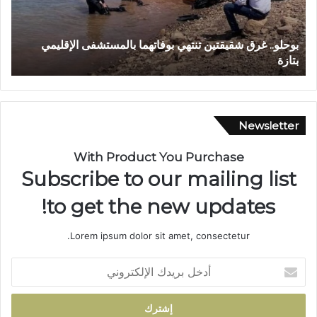
.
ج
.
ع
غ
و
بوحلو.. غرق شقيقتين تنتهي بوفاتهما بالمستشفى الإقليمي
و
ر
ن
بتازة
ح
ق
ة
ش
ب
ق
ت
ي
ا
ق
ز
Newsletter
ت
ة
ي
…
With Product You Purchase
ن
ش
Subscribe to our mailing list
ت
ر
ن
ي
to get the new updates!
ت
ا
ه
ن
Lorem ipsum dolor sit amet, consectetur.
ي
م
ب
ا
أ
و
ئ
د
ف
ي
خ
ا
ي
ل
ت
ت