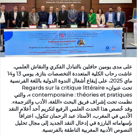
ر
ي
د
ا
إ
ل
ك
ت
ر
على مدى يومين حافلين بالتبادل الفكري والنقاش العلمي،
و
عاشت رحاب الكلية المتعددة التخصصات بتازة، يومي 13 و14
ن
ماي 2025، على إيقاع أشغال الندوة الدولية باللغة الفرنسية
ي
تحت عنوان« Regards sur la critique littéraire
ا
contemporaine : théories et pratiques »، والتي
نظمت تحت إشراف فريق البحث «اللغة، الأدب والترجمة».
وقد خُصص هذا الحدث العلمي الرفيع لتكريم أحد أعلام النقد
الأدبي في المغرب، الأستاذ عبد الرحمان تنكول، اعترافاً
بإسهاماته البارزة في إدخال النقد الجديد إلى مجال تحليل
النصوص الأدبية المغربية الناطقة بالفرنسية.