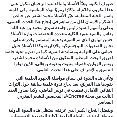
ضيوف الكلية، وهنّأ الأستاذ والناقد عبد الرحمان تنكول على
هذا التكريم، وقدّم له تذكارًا رمزيًا بهذه المناسبة. وفي كلمته
باسم اللجنة المنظمة، عبّر الأستاذ محمد لشقر عن خالص
الشكر والامتنان لكل من ساهم في إنجاح هذا الحدث العلمي،
وعلى رأسهم السيد رئيس جامعة سيدي محمد بن عبد الله
بفاس والسيد عميد الكلية متعددة التخصصات بتازة الأستاذ
حسن تبياوي الذي تم التنويه بدعمه المستمر وقدرته على
تجاوز الصعوبات اللوجستيكية والإدارية، وكذا الأستاذ خليل
حماني على التزامه ومساندته القوية. كما تم تقديم تحية خاصة
لفريق البحث المنظم، المتكون من الأساتذة محمد لشقر،
يونس الزواين، فضيلة متبوت ونعيمة بوهالي، الذين تولوا
التنسيق والإشراف على هذا الحدث العلمي.
وتأتي هذه الندوة في سياق مواصلة الجهود العلمية التي
يقودها هذا الفريق، بعد نجاح ندوة علمية سابقة حول التراث
الثقافي اللامادي نظمت في نونبر الماضي، وكذا صدور العدد
الثالث من مجلة AEncres، المخصص للشعر المغربي
المعاصر.
وبفضل النجاح الكبير الذي عرفته، ستظل هذه الندوة الدولية
محطة بارزة في الحياة العلمية للكلية المتعددة التخصصات