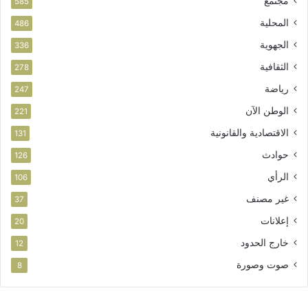
مجتمع
585
المحلية
486
الجهوية
336
الثقافية
278
رياضة
247
الوطن الآن
221
الاقتصادية والقانونية
131
حوادث
126
الرأي
106
غير مصنف
37
إعلانات
20
خارج الحدود
12
صوت وصورة
8