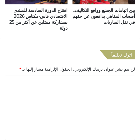
خً
ة
بين اتهامات الجشع وواقع التكاليف..
افتتاح الدورة السادسة للمنتدى
ا
ا
أصحاب المقاهي يدافعون عن حقهم
الاقتصادي فاس-مكناس 2026
ل
ل
في نقل المباريات
بمشاركة ممثلين عن أكثر من 25
ل
إ
دولة
أ
د
م
ا
ن
ر
ا
ي
اترك تعليقاً
ل
ة
م
ب
لن يتم نشر عنوان بريدك الإلكتروني.
الحقول الإلزامية مشار إليها بـ
*
ج
ف
ت
ا
ا
م
س
ل
ع
ب
ي
ع
ت
د
ع
ف
و
ل
ز
ي
ه
ف
ق