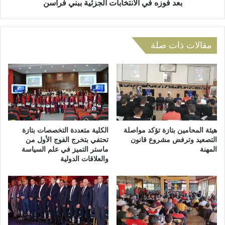
ت
ب
بعد فوزه في الانتخابات الجزئية ببني فراسن
ج
ا
س
ل
ي
غ
دً
ا
مقالات ذات صلة
ا
ز
ل
ي
س
ا
ي
ج
ا
ط
س
ي
ة
و
ا
أ
هيئة المحامين بتازة تؤكد مواصلة
الكلية متعددة التخصصات بتازة
ل
م
التصعيد وترفض مشروع قانون
تحتفي بتخرج الفوج الأول من
ق
المهنة
ماستر التميز في علم السياسة
ا
والعلاقات الدولية
ر
م
ب
ا
و
ل
ت
م
ر
ح
س
ك
ي
م