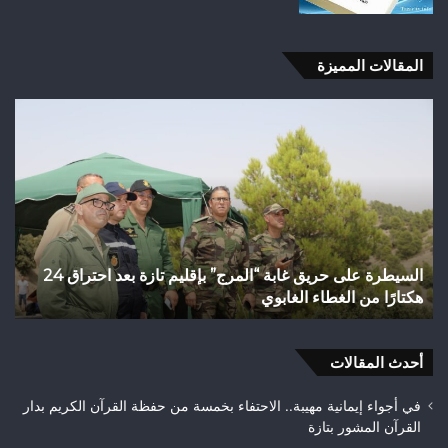
المقالات المميزة
السيطرة
فاط
على
الس
حريق
من
غابة
الت
“المرج”
الن
بإقليم
إلى
تازة
رها
بعد
الت
السيطرة على حريق غابة “المرج” بإقليم تازة بعد احتراق 24
ف
احتراق
عن
هكتارًا من الغطاء الغابوي
ق
24
قضا
هكتارًا
تاز
من
الغطاء
أحدث المقالات
الغابوي
في أجواء إيمانية مهيبة.. الاحتفاء بخمسة من حفظة القرآن الكريم بدار
القرآن المشور بتازة