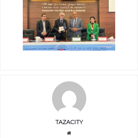
TAZACITY
موق