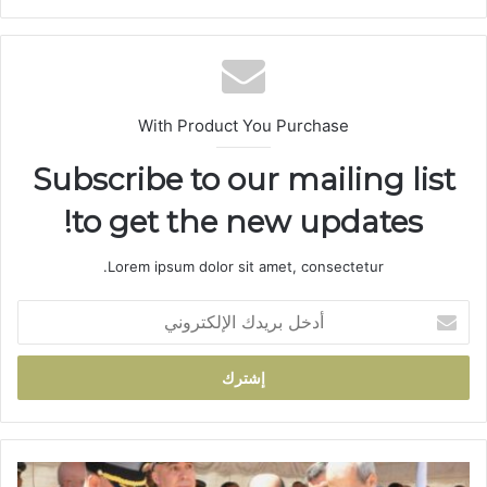
ع
الوي
ب
With Product You Purchase
Subscribe to our mailing list
to get the new updates!
Lorem ipsum dolor sit amet, consectetur.
أ
د
خ
ل
ب
ر
ي
د
ت