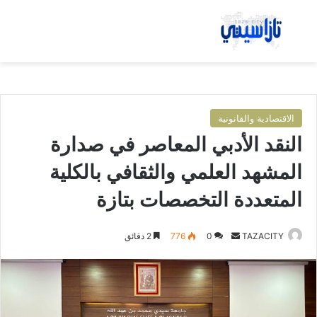
بحث عن
الق
الاقتصادية والقانونية
النقد الأدبي المعاصر في صدارة
المشهد العلمي والثقافي بالكلية
المتعددة التخصصات بتازة
TAZACITY
أ
0
776
2 دقائق
ر
س
ل
ب