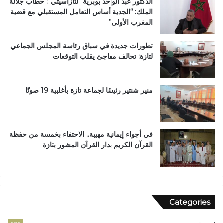
الدكتور عبد الواحد بوبرية “لتازاسيتي”: خطاب جلالة
ت
ح
الملك: “الجدية أساس التعامل المستقبلي مع قضية
ا
ل
المغرب الأولى”
ز
م
ة
م
تطورات جديدة في سباق رئاسة المجلس الجماعي
ت
لتازة: تحالف مفاجئ يقلب التوقعات
ن
ز
ه
ب
منير شنتير رئيسًا لجماعة تازة بأغلبية 19 صوتًا
ي
ئ
ي
في أجواء إيمانية مهيبة.. الاحتفاء بخمسة من حفظة
القرآن الكريم بدار القرآن المشور بتازة
Categories