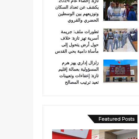
تازة: إحصاء عام 2024
يكشف عن تعداد السكان
وتوزيعهم بين الوسطين
الحضري والقروي
تطورات ملف: جريمة
أسرية تهز تازة: خلاف
حول أرض يتحول إلى
مأساة دامية بحي القدس
زلزال إداري يهز هرم
المسؤولية بعمالة إقليم
تازة: إعفاءات وتعيينات
تعيد ترتيب المصالح
Featured Posts
ا
و
ل
ف