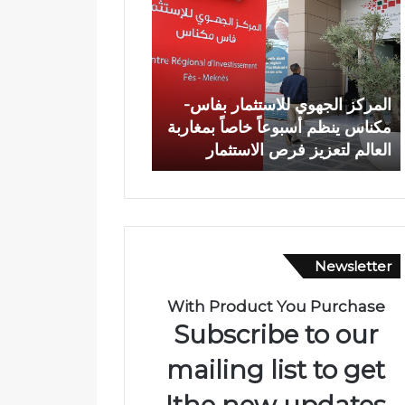
م
ا
ر
ة
ك
ش
ز
خ
ا
ص
المركز الجهوي للاستثمار بفاس-
وفاة شخص إثر طعنة ب
ل
إ
مكناس ينظم أسبوعاً خاصاً بمغاربة
الأبيض بوادي بوزملان 
ج
ث
العالم لتعزيز فرص الاستثمار
ومطالب بتعزيز الأمن
ه
ر
و
ط
ي
ع
ل
ن
ل
ة
ا
ب
Newsletter
س
ا
ت
ل
ث
س
With Product You Purchase
م
ل
Subscribe to our
ا
ا
ر
ح
mailing list to get
ب
ا
the new updates!
ف
ل