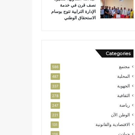
نصف قرن في خدمة
ص
ن
الإدارة الترابية تتوج بوسام
ا
الاستحقاق الوطني
ل
ا
س
ت
ث
م
Categories
ا
ر
مجتمع
586
المحلية
487
الجهوية
337
الثقافية
278
رياضة
247
الوطن الآن
221
الاقتصادية والقانونية
131
حوادث
126