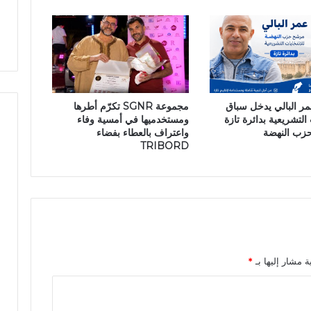
ت
ل
ب
و
ا
ط
ل
ن
ن
ي
ق
ا
عمر البالي يدخل سباق
مجموعة SGNR تكرّم أطرها
ب
 التشريعية بدائرة تازة
ومستخدميها في أمسية وفاء
ي
حزب النهضة
واعتراف بالعطاء بفضاء
ل
TRIBORD
م
ؤ
ج
ر
ي
ا
ل
س
ة مشار إليها بـ
*
ي
ا
ر