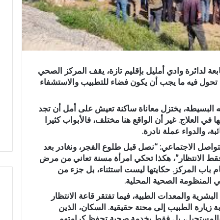
عة لدائرة وادي أمليل بإقليم تازة، يقف المركز الصحي
تحول فيه ما يجب أن يكون فضاء للتطبيب والاستشفاء
ته البسيطة، يختزل معاناة ساكنة تعيش على أمل أن تجد
ي العلاج. غير أن الواقع هنا مختلف، فالأبواب كثيرا
بة، والدواء عملة نادرة.
واصل الاجتماعي: “نصل قبل طلوع الفجر، ونغادر بعد
 فقط الانتظار”، هكذا تحكي امرأة مسنة تعاني من مرض
اب المركز. حكايتها ليست استثناء، بل جزء من
ي المنظومة الصحية المحلية.
بشرية والمعدات الطبية، فيما تفتقر قاعة الانتظار
ة زيارة الطبيب إلى محنة حقيقية. السكان، الذين
ع
ن بالمستحيل، بل فقط بخدمة صحية تحفظ كرامتهم
ب