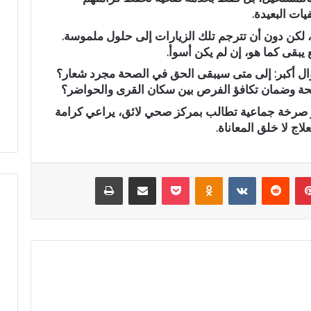
ات البعيدة.
د
ا
 لكن دون أن تترجم تلك الزيارات إلى حلول ملموسة.
ل
يبقى كما هو، إن لم يكن أسوأ.
ل
 أكبر: إلى متى سيبقى الحق في الصحة مجرد شعار؟
ه
 البالي يدخل سباق
عبد الله الشاوي.. مسيرة نصف
ا
لصحة وضمان تكافؤ الفرص بين سكان القرى والحواضر؟
تشريعية بدائرة تازة
قرن في خدمة الإدارة الترابية تتوج
ل
هو صرخة جماعية تطالب بمركز صحي لائق، يراعي كرامة
 النهضة
بوسام الاستحقاق الوطني
ش
لاج لا خلق المعاناة.
ا
و
ي
.
بينتيريست
‏Reddit
‏VKontakte
Odnoklassniki
‫Pocket
مشاركة عبر البريد
طباعة
.
م
س
ي
ر
ة
ن
ص
ف