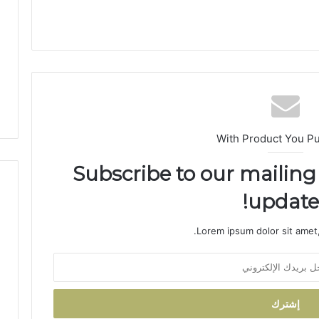
ق
ر
ن
ف
ي
خ
د
م
ة
With Product You P
ا
ل
Subscribe to our mailing 
إ
د
updates
ا
ر
Lorem ipsum dolor sit amet,
ة
ا
ل
ت
ر
ا