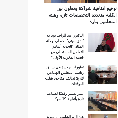
اً
ت
ي
ب
ا
توقيع اتفاقية شراكة وتعاون بين
م
ز
الكلية متعددة التخصصات تازة وهيئة
غ
ة
المحامين بتازة
ا
.
ر
.
الدكتور عبد الواحد بوبرية
ب
و
“لتازاسيتي”: خطاب جلالة
ة
م
الملك: “الجدية أساس
ا
ط
التعامل المستقبلي مع
ل
ا
قضية المغرب الأولى”
ع
ل
ا
ب
تطورات جديدة في سباق
ل
ب
رئاسة المجلس الجماعي
م
ت
لتازة: تحالف مفاجئ يقلب
ل
ع
التوقعات
ت
ز
ع
ي
منير شنتير رئيسًا لجماعة
ز
ز
تازة بأغلبية 19 صوتًا
ي
ا
ز
ل
ف
أ
عبد الله الشاوي.. مسيرة
ر
م