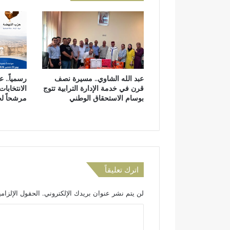
ن
ض
ب
ة
ت
ا
ز
ة
.
عبد الله الشاوي.. مسيرة نصف
رسمياً.. 
.
قرن في خدمة الإدارة الترابية تتوج
الانتخابات
.
بوسام الاستحقاق الوطني
مرشحاً ل
ت
ش
و
ي
ر
"
إ
اترك تعليقاً
ن
ج
لن يتم نشر عنوان بريدك الإلكتروني.
الحقول الإلزامي
ل
ي
ا
ز
ل