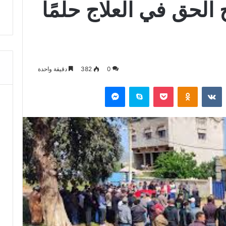
الحق في العلاج حلمًا
0
382
دقيقة واحدة
‏Reddit
‏VKontakte
Odnoklassniki
‫Pocket
سكايب
ماسنجر