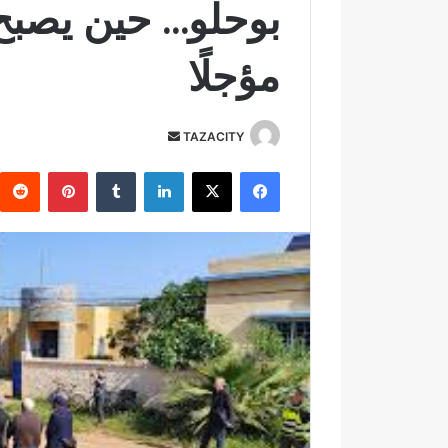
بوحلو… حين يصبح 
مؤجلًا
TAZACITY
أ
ر
فيسبوك
‫X
لينكدإن
‏Tumblr
بينتيريست
س
ل
ب
ر
ي
د
ا
إ
ل
ك
ت