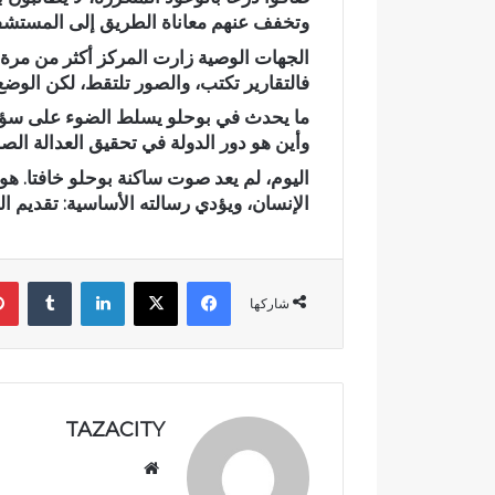
وتخفف عنهم معاناة الطريق إلى المستشفي
م
ي
الجهات الوصية زارت المركز أكثر من مرة،
اً
فالتقارير تكتب، والصور تلتقط، لكن الوضع 
.
ما يحدث في بوحلو يسلط الضوء على سؤال
.
رسمياً.. عمر
ع
وأين هو دور الدولة في تحقيق العدالة ا
الانتخابات ال
م
اليوم، لم يعد صوت ساكنة بوحلو خافتا. 
مرشحاً لحزب
ر
الإنسان، ويؤدي رسالته الأساسية: تقديم الع
ا
ل
ب
ا
فيسبوك
‫X
لينكدإن
‏Tumblr
ل
شاركها
ي
ي
د
خ
ل
TAZACITY
س
ب
موق
ا
ع