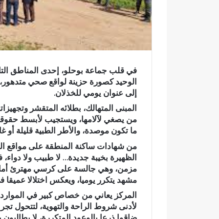
ر
و
ن
ي
ا
في قلب جماعة بوحلو، إحدى المناطق التاب
الوحيد كصورة حزينة لواقع صحي متدهور، 
إلى عنوان يومي للخذلان.
المبنى المتهالك، بطلائه المتقشر وتجهيزا
من يصغي لآلامها، ويستجيب لأبسط حقوقها ف
ما تكون موصدة، والأطر الطبية قليلة أو غائ
من شهادات ساكنة المنطقة على مواقع الت
الظهيرة بخيبة جديدة… لا طبيب ولا دواء،
مزمن، وهي جالسة على كرسي مهترئ أمام ب
مشهد يتكرر يوميا، ويعكس اختلالا عميقا ف
المركز يعاني من خصاص كبير في الموارد ال
لأدنى شروط الراحة والتهوية، لتتحول تجرب
ر
ضاقوا ذرعا بالوعود المتكررة، لا يطالبو
س