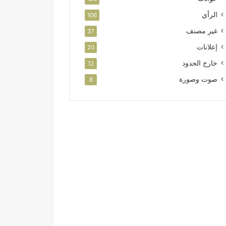
الرأي
106
غير مصنف
37
إعلانات
20
خارج الحدود
12
صوت وصورة
8