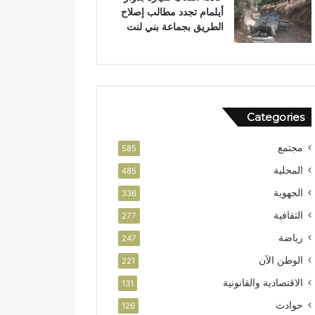
أيلمام تجدد مطالب إصلاح
الطريق بجماعة بني لنت
Categories
مجتمع
585
المحلية
485
الجهوية
336
الثقافية
277
رياضة
247
الوطن الآن
221
الاقتصادية والقانونية
131
حوادث
126