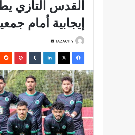
القدس التازي يطم
إيجابية أمام جمعي
TAZACITY
أ
ر
فيسبوك
‫X
لينكدإن
‏Tumblr
بينتيريست
س
ل
ب
ر
ي
د
ا
إ
ل
ك
ت