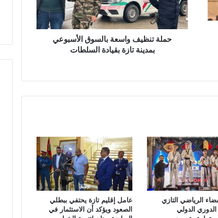
ظ
ي
ف
و
حملة تنظيف واسعة بالسوق الأسبوعي
ا
بمدينة تازة بقيادة السلطات
س
ع
ة
ب
ا
ل
س
و
ق
ا
ل
أ
س
ب
ضاء الرياضي التازي
عامل إقليم تازة يحتفي ببطلي
و
الدوري الدولي
الصعود ويؤكد أن الاستثمار في
ع