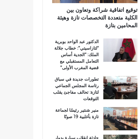
ي
ي
ي
م
ب
توقيع اتفاقية شراكة وتعاون بين
ي
د
الكلية متعددة التخصصات تازة وهيئة
ب
د
المحامين بتازة
ت
ح
ا
ل
الدكتور عبد الواحد بوبرية
ز
م
“لتازاسيتي”: خطاب جلالة
ة
م
الملك: “الجدية أساس
ت
التعامل المستقبلي مع
ن
قضية المغرب الأولى”
ز
ه
تطورات جديدة في سباق
ب
رئاسة المجلس الجماعي
ي
لتازة: تحالف مفاجئ يقلب
ئ
التوقعات
ي
منير شنتير رئيسًا لجماعة
تازة بأغلبية 19 صوتًا
حادثة انقلاب سيارة بدوار