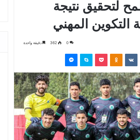
ح لتحقيق نتيجة
ة التكوين المهني
0
362
دقيقة واحدة
‏Reddit
‏VKontakte
Odnoklassniki
‫Pocket
سكايب
ماسنجر