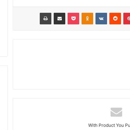
ل
م
بينتيريست
‏Reddit
‏VKontakte
Odnoklassniki
‫Pocket
مشاركة عبر البريد
طباعة
ا
م
ت
ج
د
د
م
ط
ا
ل
ب
إ
ص
ل
ا
ح
ا
ل
With Product You P
ط