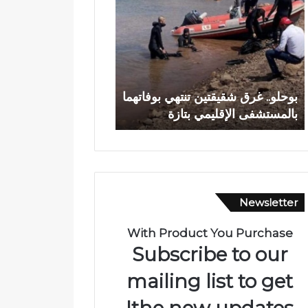
ح
د
ل
ي
و
ا
.
ج
.
ع
وادي اجعونة بتازة… ش
غ
و
بوحلو.. غرق شقيقتين تنتهي بوفاتهما
يتحول إلى بؤرة للتلوث
ر
ن
بالمستشفى الإقليمي بتازة
متنزه بيئي
ق
ة
ش
ب
ق
ت
ي
ا
ق
ز
ت
ة
Newsletter
ي
…
ن
ش
ت
ر
With Product You Purchase
ن
ي
Subscribe to our
ت
ا
ه
ن
mailing list to get
ي
م
the new updates!
ب
ا