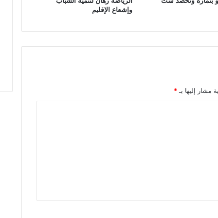
دو بتمارة وتحصد ست
الرياضة رهان لتنمية الشباب
ي
وإشعاع الإقليم
ب
م
د
ي
ن
ة
ت
ا
ة مشار إليها بـ
*
ز
ة
ب
ق
ي
ا
د
ة
ا
ل
س
ل