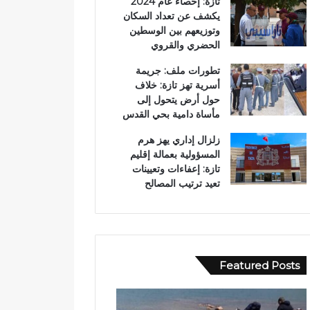
تازة: إحصاء عام 2024
يكشف عن تعداد السكان
وتوزيعهم بين الوسطين
الحضري والقروي
تطورات ملف: جريمة
أسرية تهز تازة: خلاف
حول أرض يتحول إلى
مأساة دامية بحي القدس
زلزال إداري يهز هرم
المسؤولية بعمالة إقليم
تازة: إعفاءات وتعيينات
تعيد ترتيب المصالح
Featured Posts
ب
و
و
ا