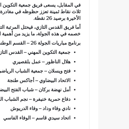
في المقابل، يسعى فريق
جمعية التكوين ا
ت
ثلاث نقاط ثمينة تعزز حظوظه في مغادرة ال
ل
الأخيرة
برصيد
26 نقطة
.
ا
ل
اختلالات تثير
أما فريق القدس التازي، فيحتل المرتبة
الت
ا
تهيئة شوارع و
خصمه في هذه الجولة، ما يزيد من أهمية 
ت
مطالب بمراق
برنامج مباريات الجولة 26 – القسم الوطني الأول هواة / شطر الشمال:
ت
التسلم النها
ث
جمعية التكوين المهني – القدس التا
ي
ر
هلال الناظور – عمل بلقصيري
ا
فتح ويسلان – جمعية الشباب الرياض
س
ت
الاتحاد البيضاوي – أجاكس طنجة
ي
أمل نهضة بركان – شباب الفتح البيض
ا
ء
دفاع حمرية خنيفرة – نجم الشباب ال
ا
نادي وفاء وداد – وفاء الدريوش
ل
س
اتحاد سيدي قاسم – الوفاء الفاسي
ا
ك