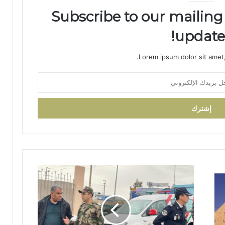
ر
Subscribe to our mailing 
ي
ق
updates
ب
ج
م
Lorem ipsum dolor sit amet,
ا
ع
ة
ب
ن
ي
ل
ن
ت
ح
م
ل
ة
ت
ن