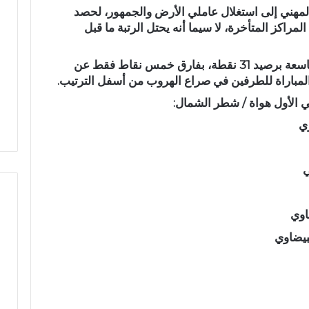
لمهني
إلى استغلال عاملي الأرض والجمهور، لحصد
د
مراكز المتأخرة، لا سيما أنه يحتل
الرتبة ما قبل
ث
ة
ا
 استياء الساكنة بعد
اسعة
برصيد
31 نقطة
، بفارق خمس نقاط فقط عن
ن
أزقة بمدينة تازة..
حادثة انقلاب سيارة بدوار أيلمام
المباراة للطرفين في صراع الهروب من أسفل الترتيب.
ق
بة جودة الأشغال قبل
تجدد مطالب إصلاح الطريق
ل
ئي
بجماعة بني لنت
ا
زي
ب
س
ي
ي
ا
ر
ة
اوي
ب
د
بيضاوي
و
ا
ر
أ
ي