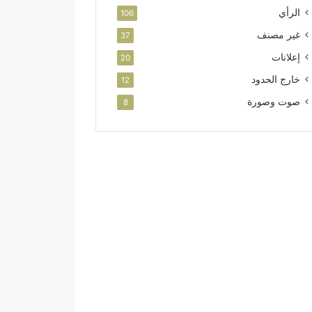
الرأي
106
غير مصنف
37
إعلانات
20
خارج الحدود
12
صوت وصورة
8