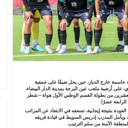
اسمة خارج الديار، حين يحل ضيفًا على
جمعية
عين البرجة
بمدينة
الدار البيضاء
،
عشرين من بطولة القسم الوطني الأول هواة – شطر
لرابعة عصرًا.
لعودة بنتيجة إيجابية، تسعفه في الابتعاد عن المراتب
ة. ويأمل المدرب
إدريس السويط
في قيادة فريقه
ح
لمنطقة الآمنة من سلم الترتيب.
ا