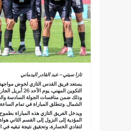
ر
و
ن
ي
ا
تازا سيتي – عبد القادر اليدماني
يستعد فريق
القدس التازي
لخوض مواجهة ح
التكوين المهني
، يوم الأحد 26 أبريل الجاري، على أرضية ملعب
وذلك ضمن منافسات الجولة السادسة وال
الشمال. وتنطلق المباراة في تمام الساعة ا
ويدخل الفريق التازي هذه المباراة بطموح ا
المؤدية إلى النزول إلى القسم الثاني هوا
ا
لتفادي الخسارة، وتحقيق نتيجة تبقيه في ا
خ