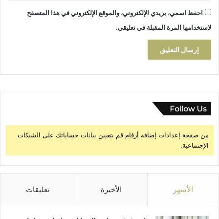
و
ا
احفظ اسمي، بريدي الإلكتروني، والموقع الإلكتروني في هذا المتصفح
ل
لاستخدامها المرة المقبلة في تعليقي.
ر
و
ا
ب
ط
ا
ل
ق
Follow Us
ب
ل
من صفحة إعدادات إضافة أرقام قم بتعيين بيانات حساباتك على الشبكات
ي
الإجتماعية.
ة
ع
ل
ى
ح
الأشهر
الأخيرة
تعليقات
س
ا
ب