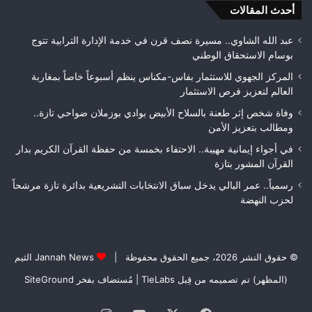
أحدث المقالات
جودة
الأشغال
قبل
عبد الله الشاوي.. مسيرة نصف قرن في خدمة الإدارة الترابية تتوج
التسلم
بوسام الاستحقاق الوطني
النهائي
المركز الجهوي للاستثمار بفاس-مكناس ينظم أسبوعاً خاصاً بمغاربة
العالم لتعزيز فرص الاستثمار
وفاة شخص إثر طعنة بالسلاح الأبيض بوادي بوزملان ضواحي تازة..
ومطالب بتعزيز الأمن
في أجواء إيمانية مهيبة.. الاحتفاء بخمسة من حفظة القرآن الكريم بدار
القرآن المشور بتازة
رسمياً.. عمر البالي يدخل سباق الانتخابات التشريعية بدائرة تازة مرشحاً
لحزب النهضة
© حقوق النشر 2026، جميع الحقوق محفوظة |
Jannah News الثيم
(المظهر) تم تصميمه من قِبل TieLabs
| مُستضاف بفخر
SiteGround