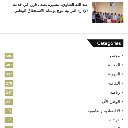
ي
عبد الله الشاوي.. مسيرة نصف قرن في خدمة
ز
الإدارة الترابية تتوج بوسام الاستحقاق الوطني
ا
ل
أ
م
ن
Categories
مجتمع
586
المحلية
487
الجهوية
337
الثقافية
278
رياضة
247
الوطن الآن
221
الاقتصادية والقانونية
131
حوادث
126