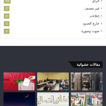
الرأي
106
غير مصنف
37
إعلانات
20
خارج الحدود
12
صوت وصورة
8
مقالات عشوائية