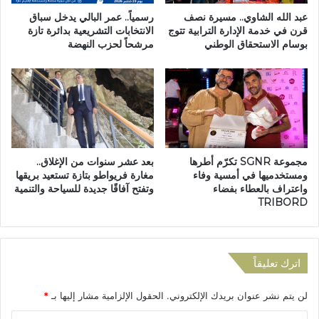
ي
س
عبد الله الشاوي.. مسيرة نصف
رسمياً.. عمر البالي يدخل سباق
ة
ا
قرن في خدمة الإدارة الترابية تتوج
الانتخابات التشريعية بدائرة تازة
ب
بوسام الاستحقاق الوطني
مرشحاً لحزب النهضة
ل
إ
ت
ق
ر
ل
ا
ي
ب
م
ي
ت
ة
ا
ب
مجموعة SGNR تكرّم أطرها
بعد عشر سنوات من الإغلاق..
ز
إ
ومستخدميها في أمسية وفاء
مغارة فريواطو بتازة تستعيد بريقها
ة
ق
واعتراف بالعطاء بفضاء
وتفتح آفاقًا جديدة للسياحة والتنمية
ب
ل
TRIBORD
ا
ي
س
م
م
ت
ح
ا
اترك تعليقاً
ز
ز
ب
ة
لن يتم نشر عنوان بريدك الإلكتروني.
الحقول الإلزامية مشار إليها بـ
*
ا
:
ل
ه