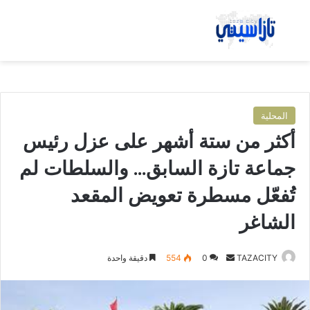
بحث عن
الق
المحلية
أكثر من ستة أشهر على عزل رئيس
جماعة تازة السابق… والسلطات لم
تُفعّل مسطرة تعويض المقعد
الشاغر
TAZACITY
أ
0
554
دقيقة واحدة
ر
س
ل