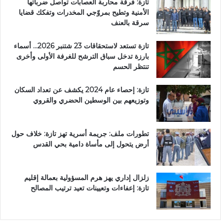
تازة: فرقة محاربة العصابات تواصل ضرباتها
ا
الأمنية وتطيح بمروّجي المخدرات وتفكك قضايا
ل
سرقة بالعنف
ت
و
تازة تستعد لاستحقاقات 23 شتنبر 2026… أسماء
ج
بارزة تدخل سباق الترشح للغرفة الأولى وأخرى
ه
تنتظر الحسم
ا
ت
تازة: إحصاء عام 2024 يكشف عن تعداد السكان
ا
وتوزيعهم بين الوسطين الحضري والقروي
ل
س
ي
تطورات ملف: جريمة أسرية تهز تازة: خلاف حول
ا
أرض يتحول إلى مأساة دامية بحي القدس
س
ي
ة
زلزال إداري يهز هرم المسؤولية بعمالة إقليم
تازة: إعفاءات وتعيينات تعيد ترتيب المصالح