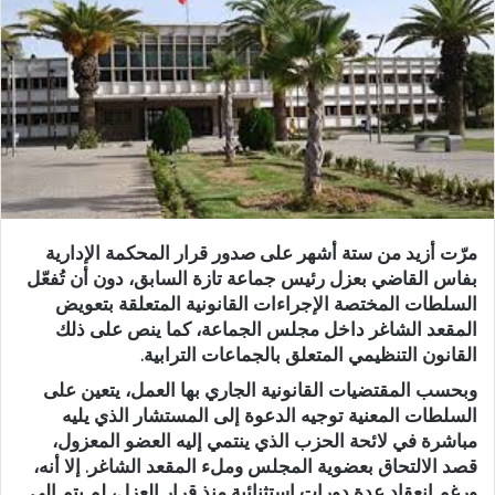
ب
ر
ي
د
ا
إ
ل
ك
ت
مرّت أزيد من ستة أشهر على صدور قرار المحكمة الإدارية
ر
بفاس القاضي بعزل رئيس جماعة تازة السابق، دون أن تُفعّل
و
السلطات المختصة الإجراءات القانونية المتعلقة بتعويض
ن
المقعد الشاغر داخل مجلس الجماعة، كما ينص على ذلك
ي
القانون التنظيمي المتعلق بالجماعات الترابية.
ا
وبحسب المقتضيات القانونية الجاري بها العمل، يتعين على
السلطات المعنية توجيه الدعوة إلى المستشار الذي يليه
مباشرة في لائحة الحزب الذي ينتمي إليه العضو المعزول،
قصد الالتحاق بعضوية المجلس وملء المقعد الشاغر. إلا أنه،
ورغم انعقاد عدة دورات استثنائية منذ قرار العزل، لم يتم إلى