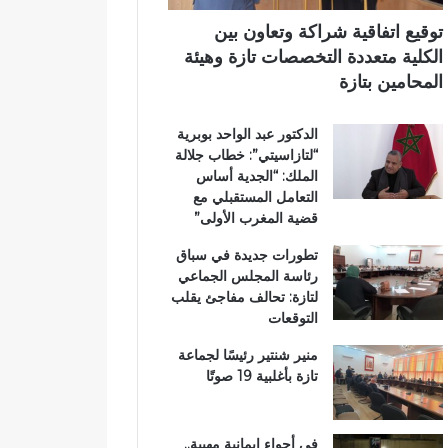
ي
ي
ي
م
ب
توقيع اتفاقية شراكة وتعاون بين
ي
د
الكلية متعددة التخصصات تازة وهيئة
ب
د
المحامين بتازة
ت
ح
ا
ل
الدكتور عبد الواحد بوبرية
ز
م
“لتازاسيتي”: خطاب جلالة
ة
م
الملك: “الجدية أساس
ت
التعامل المستقبلي مع
ن
قضية المغرب الأولى”
ز
ه
تطورات جديدة في سباق
ب
رئاسة المجلس الجماعي
ي
لتازة: تحالف مفاجئ يقلب
ئ
التوقعات
ي
منير شنتير رئيسًا لجماعة
تازة بأغلبية 19 صوتًا
في أجواء إيمانية مهيبة..