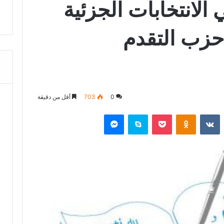
 الانتخابات الجزئية
 حزب التقدم
0
703
أقل من دقيقة
‏Reddit
‏VKontakte
Odnoklassniki
‫Pocket
سكايب
ماسنجر