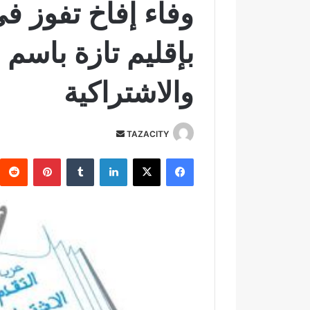
وفاء إفاخ تفوز في
بإقليم تازة باسم
والاشتراكية
TAZACITY
أ
ر
فيسبوك
‫X
لينكدإن
‏Tumblr
بينتيريست
س
ل
ب
ر
ي
د
ا
إ
ل