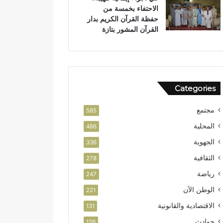
الاحتفاء بخمسة من
حفظة القرآن الكريم بدار
القرآن المشور بتازة
Categories
مجتمع
585
المحلية
486
الجهوية
336
الثقافية
278
رياضة
247
الوطن الآن
221
الاقتصادية والقانونية
131
حوادث
126