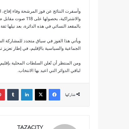
أ
م
وأسفرت النتائج عن فوز المرشحة وفاء إفاخ، ا
ج
ي
و
اً
والاشتراكية، بحصوله
ا
.
بالمقعد النسائي في هذه الدائرة، بعد نيلها ثقة ا
ء
.
 مائي
في أجواء إيمانية مهيبة.. الاحتفاء
رسمياً.. عمر
إ
ع
دد حلم
بخمسة من حفظة القرآن الكريم
الانتخابات ال
ويأتي هذا الفوز في سياق متجدد للمشاركة الس
ي
م
بدار القرآن المشور بتازة
مرشحاً لحزب
الجماعية والسياسية بالإقليم، في إطار تعزيز ت
م
ر
ا
ا
ن
ل
ومن المنتظر أن تُعلن السلطات المحلية بإقليم ت
ي
ب
لباقي الدوائر التي اعيد بها الانتخاب.
ة
ا
م
ل
ه
ي
فيسبوك
‫X
لينكدإن
‏Tumblr
ي
ي
شاركها
ب
د
ة
خ
.
ل
.
س
ا
ب
TAZACITY
ل
ا