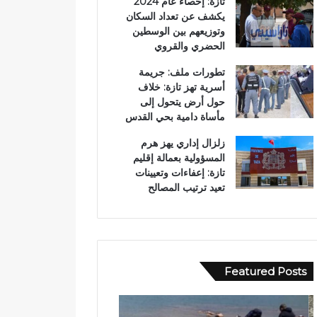
تازة: إحصاء عام 2024
يكشف عن تعداد السكان
وتوزيعهم بين الوسطين
الحضري والقروي
تطورات ملف: جريمة
أسرية تهز تازة: خلاف
حول أرض يتحول إلى
مأساة دامية بحي القدس
زلزال إداري يهز هرم
المسؤولية بعمالة إقليم
تازة: إعفاءات وتعيينات
تعيد ترتيب المصالح
Featured Posts
ب
و
و
ا