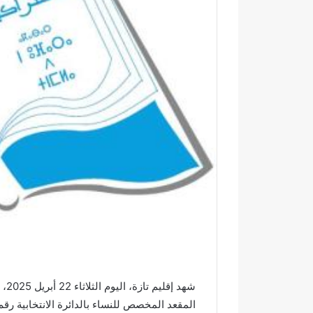
ك
ت
ر
و
ن
ي
ا
شهد
ف
ر
المقعد المخصص للنساء بالدائرة الانتخابية رقم 13 التابعة لجماعة كلدمان
ي
س