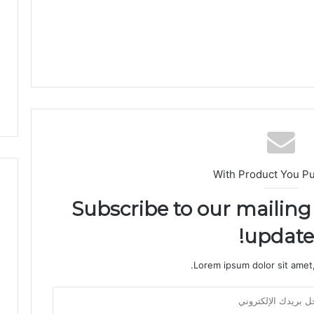
ل
م
ا
م
ت
ج
د
د
م
ط
ا
ل
With Product You P
ب
إ
Subscribe to our mailing 
ص
updates
ل
ا
ح
Lorem ipsum dolor sit amet,
ا
ل
ط