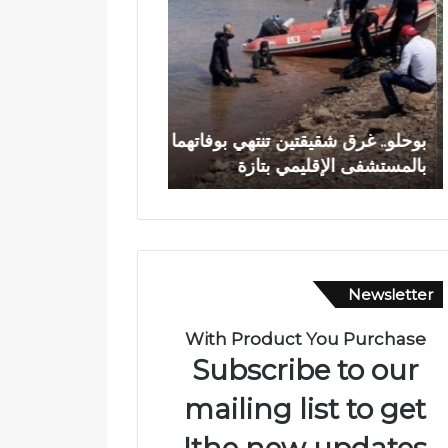
ح
د
ل
ي
و
ا
.
ج
.
ع
وادي اجعونة بتازة… ش
غ
و
بوحلو.. غرق شقيقتين تنتهي بوفاتهما
يتحول إلى بؤرة للتلوث
ر
ن
بالمستشفى الإقليمي بتازة
متنزه بيئي
ق
ة
ش
ب
ق
ت
ي
ا
ق
ز
ت
ة
Newsletter
ي
…
ن
ش
ت
ر
With Product You Purchase
ن
ي
Subscribe to our
ت
ا
ه
ن
mailing list to get
ي
م
the new updates!
ب
ا