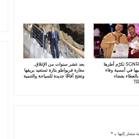
ع
ا
ص
ر
ة
ي
ك
ت
س
ح
مجموعة SGNR تكرّم أطرها
بعد عشر سنوات من الإغلاق..
ا
ها في أمسية وفاء
مغارة فريواطو بتازة تستعيد بريقها
ل
العطاء بفضاء
وتفتح آفاقًا جديدة للسياحة والتنمية
ا
T
ن
ت
خ
ا
ب
ا
ت
ا
ة مشار إليها بـ
*
ل