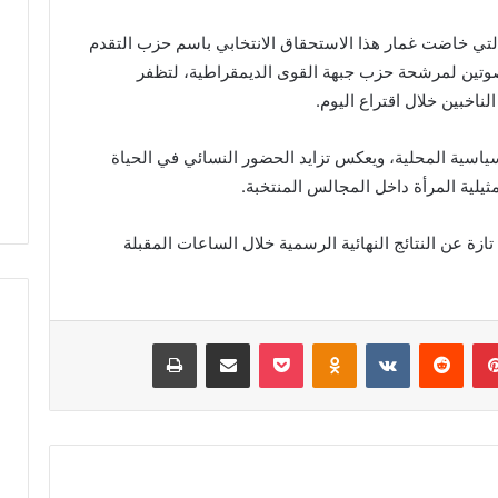
د
لتي خاضت غمار هذا الاستحقاق الانتخابي باسم حزب التقدم
ث
ة
ا على 118 صوت مقابل صوتين لمرشحة حزب جبهة القوى الديمقراطية، لتظفر
ا
لناخبين خلال اقتراع اليوم.
ن
 البالي يدخل سباق
حادثة انقلاب سيارة بدوار أيلمام
ق
تشريعية بدائرة تازة
تجدد مطالب إصلاح الطريق
ياسية المحلية، ويعكس تزايد الحضور النسائي في الحياة
ل
 النهضة
بجماعة بني لنت
مثيلية المرأة داخل المجالس المنتخبة.
ا
ب
س
ازة عن النتائج النهائية الرسمية خلال الساعات المقبلة
ي
ا
ر
ة
بينتيريست
‏Reddit
‏VKontakte
Odnoklassniki
‫Pocket
مشاركة عبر البريد
طباعة
ب
د
و
ا
ر
أ
ي