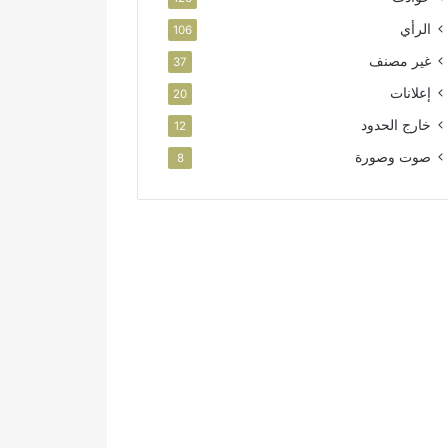
الرأي
106
غير مصنف
37
إعلانات
20
خارج الحدود
12
صوت وصورة
8