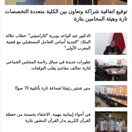
ل
ق
ط
ل
توقيع اتفاقية شراكة وتعاون بين الكلية متعددة التخصصات
ر
ي
تازة وهيئة المحامين بتازة
ي
م
ق
ي
ب
ب
الدكتور عبد الواحد بوبرية “لتازاسيتي”: خطاب جلالة
ج
ت
الملك: “الجدية أساس التعامل المستقبلي مع قضية
م
ا
المغرب الأولى”
ا
ز
ع
ة
تطورات جديدة في سباق رئاسة المجلس الجماعي
ة
لتازة: تحالف مفاجئ يقلب التوقعات
ب
ن
ي
ل
منير شنتير رئيسًا لجماعة تازة بأغلبية 19 صوتًا
ن
ت
في أجواء إيمانية مهيبة.. الاحتفاء بخمسة من حفظة
القرآن الكريم بدار القرآن المشور بتازة