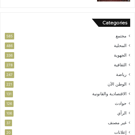
Categories
مجتمع
585
المحلية
486
الجهوية
336
الثقافية
278
رياضة
247
الوطن الآن
221
الاقتصادية والقانونية
131
حوادث
126
الرأي
106
غير مصنف
37
إعلانات
20