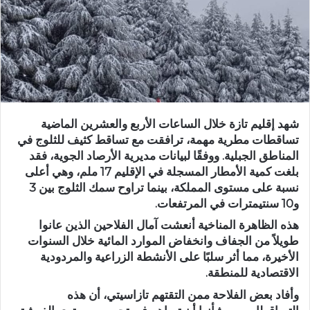
د
ا
إ
ل
ك
ت
ر
شهد إقليم تازة خلال الساعات الأربع والعشرين الماضية
و
تساقطات مطرية مهمة، ترافقت مع تساقط كثيف للثلوج في
ن
المناطق الجبلية. ووفقًا لبيانات مديرية الأرصاد الجوية، فقد
ي
بلغت كمية الأمطار المسجلة في الإقليم 17 ملم، وهي أعلى
ا
نسبة على مستوى المملكة، بينما تراوح سمك الثلوج بين 3
و10 سنتيمترات في المرتفعات.
هذه الظاهرة المناخية أنعشت آمال الفلاحين الذين عانوا
طويلاً من الجفاف وانخفاض الموارد المائية خلال السنوات
الأخيرة، مما أثر سلبًا على الأنشطة الزراعية والمردودية
الاقتصادية للمنطقة.
وأفاد بعض الفلاحة ممن التقتهم تازاسيتي، أن هذه