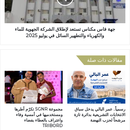
ل
س
ا
م
ي
ك
ي
ن
ر
ا
جهة فاس مكناس تستعد لإطلاق الشركة الجهوية للماء
د
س
والكهرباء والتطهير السائل في يوليو 2025
ر
ت
ه
س
م
ت
ل
ع
مقالات ذات صلة
م
د
ش
ل
ا
إ
ر
ط
ي
ل
ع
ا
ا
ق
س
ا
رسمياً.. عمر البالي يدخل سباق
مجموعة SGNR تكرّم أطرها
ت
ل
الانتخابات التشريعية بدائرة تازة
ومستخدميها في أمسية وفاء
ث
مرشحاً لحزب النهضة
واعتراف بالعطاء بفضاء
ش
TRIBORD
م
ر