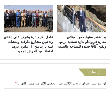
ا
ك
ر
ة
ي
ا
ة
ل
م
ج
ه
ه
م
و
بعد عشر سنوات من الإغلاق..
عامل إقليم تازة يشرف على إطلاق
ة
ي
مغارة فريواطو بتازة تستعيد بريقها
وتدشين مشاريع طرقية ومنشآت
خ
ة
وتفتح آفاقًا جديدة للسياحة والتنمية
فنية بأزيد من 111 مليون درهم
ل
ل
احتفاء بعيد العرش المجيد
ا
ل
ل
م
ا
ا
ل
ء
اترك تعليقاً
ع
و
ق
ا
لن يتم نشر عنوان بريدك الإلكتروني.
الحقول الإلزامية مشار إليها بـ
*
د
ل
ا
ك
ا
ل
ه
ل
أ
ر
خ
ب
ت
ي