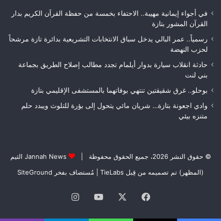
لعصبة
الغ
فاس
في أجواء إيمانية مهيبة.. الاحتفاء بخمسة من حفظة القرآن الكريم بدار
مكناس
القرآن المشور بتازة
رسمياً.. عمر البالي يدخل سباق الانتخابات التشريعية بدائرة تازة مرشحاً
لحزب النهضة
حادثة انقلاب سيارة بدوار أيلمام تجدد مطالب إصلاح الطريق بجماعة
بني لنت
بوحلو.. غرق شقيقتين تنتهي بوفاتهما بالمستشفى الإقليمي بتازة
وادي اجعونة بتازة… شريان مائي يتحول إلى بؤرة للتلوث ويبدد حلم
متنزه بيئي
© حقوق النشر 2026، جميع الحقوق محفوظة |
Jannah News الثيم
(المظهر) تم تصميمه من قِبل TieLabs
| مُستضاف بفخر
SiteGround
فيسبوك
‫X
‫YouTube
انستقرام