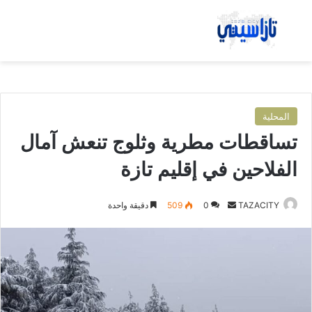
بحث عن
الق
المحلية
تساقطات مطرية وثلوج تنعش آمال
الفلاحين في إقليم تازة
TAZACITY
أ
0
509
دقيقة واحدة
ر
س
ل
ب
ر
ي