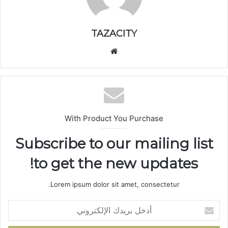
TAZACITY
موق
ع
الوي
ب
With Product You Purchase
Subscribe to our mailing list
to get the new updates!
Lorem ipsum dolor sit amet, consectetur.
أ
د
خ