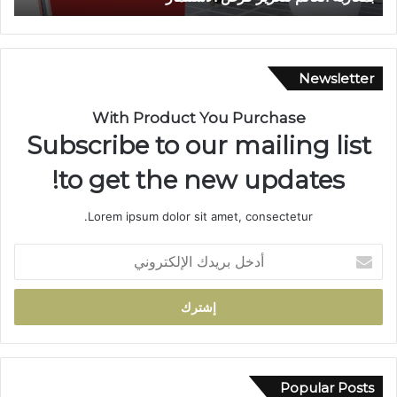
ط
ا
ع
ن
ن
ي
ة
ة
Newsletter
ب
م
ا
ه
With Product You Purchase
ل
ي
Subscribe to our mailing list
س
ب
ل
ة
to get the new updates!
ا
.
ح
.
Lorem ipsum dolor sit amet, consectetur.
ا
ا
ل
ل
أ
أ
ا
د
ب
ح
خ
ي
ت
ل
ض
ف
ب
ب
ا
ر
و
ء
ي
ا
ب
د
Popular Posts
د
خ