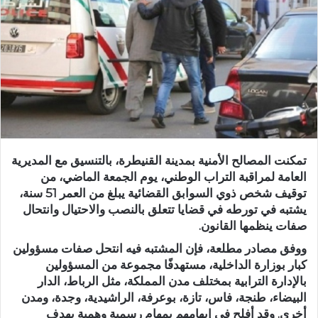
ر
ي
د
ا
إ
ل
ك
ت
ر
و
تمكنت المصالح الأمنية بمدينة القنيطرة، بالتنسيق مع المديرية
ن
العامة لمراقبة التراب الوطني، يوم الجمعة الماضي، من
ي
توقيف شخص ذوي السوابق القضائية يبلغ من العمر 51 سنة،
يشتبه في تورطه في قضايا تتعلق بالنصب والاحتيال وانتحال
ا
صفات ينظمها القانون.
ووفق مصادر مطلعة، فإن المشتبه فيه انتحل صفات مسؤولين
كبار بوزارة الداخلية، مستهدفًا مجموعة من المسؤولين
بالإدارة الترابية بمختلف مدن المملكة، مثل الرباط، الدار
البيضاء، طنجة، فاس، تازة، بوعرفة، الراشيدية، وجدة، ومدن
أخرى. وقد أفلح في إيهامهم بمهام رسمية وهمية بهدف