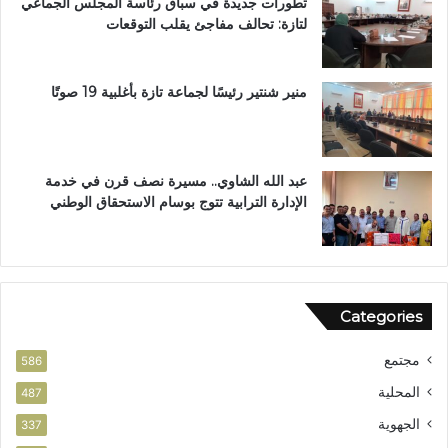
تطورات جديدة في سباق رئاسة المجلس الجماعي
ط
ب
لتازة: تحالف مفاجئ يقلب التوقعات
ا
د
ل
ا
ب
ر
ب
ا
منير شنتير رئيسًا لجماعة تازة بأغلبية 19 صوتًا
ت
ل
ع
ق
ز
ر
ي
آ
عبد الله الشاوي.. مسيرة نصف قرن في خدمة
ز
ن
الإدارة الترابية تتوج بوسام الاستحقاق الوطني
ا
ا
ل
ل
أ
م
م
ش
ن
و
Categories
ر
ب
مجتمع
ت
586
ا
المحلية
487
ز
الجهوية
ة
337