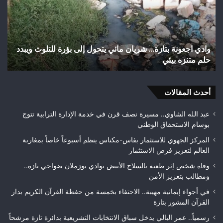
بعد
إنجا
تهيئة
تاري
شوارع
بال
وأزقة
إلى
اختلالات تثير استياء الساكنة بعد تهيئة شوارع وأزقة بمدينة
ش
بمدينة
الق
تازة.. مطالب بمراقبة جودة الأشغال قبل التسلم النهائي
ا
تازة..
الث
مطالب
هوا
بمراقبة
ويت
جودة
أحدث المقالات
بطلا
الأشغال
لعص
قبل
فا
عبد الله الشاوي.. مسيرة نصف قرن في خدمة الإدارة الترابية تتوج
التسلم
مك
بوسام الاستحقاق الوطني
النهائي
المركز الجهوي للاستثمار بفاس-مكناس ينظم أسبوعاً خاصاً بمغاربة
العالم لتعزيز فرص الاستثمار
وفاة شخص إثر طعنة بالسلاح الأبيض بوادي بوزملان ضواحي تازة..
ومطالب بتعزيز الأمن
في أجواء إيمانية مهيبة.. الاحتفاء بخمسة من حفظة القرآن الكريم بدار
القرآن المشور بتازة
رسمياً.. عمر البالي يدخل سباق الانتخابات التشريعية بدائرة تازة مرشحاً