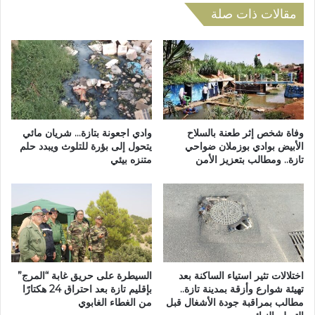
ل
م
مقالات ذات صلة
ق
ت
د
ا
س
ز
ا
ة
ل
ل
ت
إ
ا
ي
ز
و
وفاة شخص إثر طعنة بالسلاح
وادي اجعونة بتازة… شريان مائي
ي
ا
الأبيض بوادي بوزملان ضواحي
يتحول إلى بؤرة للتلوث ويبدد حلم
و
تازة.. ومطالب بتعزيز الأمن
متنزه بيئي
ء
د
ا
ف
ل
ا
م
ع
ش
ح
ر
م
د
ر
ي
اختلالات تثير استياء الساكنة بعد
السيطرة على حريق غابة “المرج”
ي
ن
تهيئة شوارع وأزقة بمدينة تازة..
بإقليم تازة بعد احتراق 24 هكتارًا
ة
:
مطالب بمراقبة جودة الأشغال قبل
من الغطاء الغابوي
خ
م