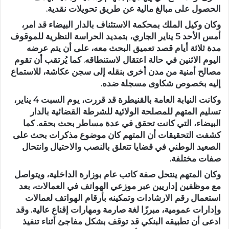
الحصول على مبالغ مالية عن طريق تحويلات نقدية.
وكان وكيل الملك بمحكمة الاستئناف بالدار البيضاء قد امر،
أمس الأحد 5 يناير الجاري، بتمديد الحراسة النظرية للموقوف
مدة ثلاثة أيام قصد تعميق البحث معه، على أن يتم عرضه
اليوم الاثنين في حالة اعتقال لاستنطاقه. كما يُرتقب أن تقوم
مصالح أمنية من مدن أخرى بنقله إلى سجن عكاشة، للاستماع
إليه بخصوص شكاوى مسجلة ضده.
وكانت النيابة العامة بالقنيطرة قد قررت، يوم السبت 4 يناير،
تسليم المتهم للمصلحة الولائية للشرطة القضائية بالدار
البيضاء، التي كانت تحقق في عدة مساطر بحث بحقه. كما
كشفت التحقيقات أن المتهم كان موضوع مذكرات بحث على
الصعيد الوطني في قضايا تتعلق بالنصب والاحتيال وانتحال
صفات مختلفة.
وكان المتهم ينتحل صفة كاتب عام بوزارة الداخلية، ويتواصل
مع موظفين إداريين عبر موزعي الهواتف في العمالات، بعد
استعمال رقم الارشادات وتمكينه بأرقام الهواتف لعمالات
وإدارات عمومية، مبرزًا لغة صارمة ومهارات إقناع عالية. وقد
ادعى أن تطبيقه البنكي قد توقف بشكل مفاجئ أثناء تنفيذ