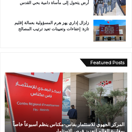
أرض يتحول إلى مأساة دامية بحي القدس
زلزال إداري يهز هرم المسؤولية بعمالة إقليم
تازة: إعفاءات وتعيينات تعيد ترتيب المصالح
Featured Posts
و
ف
ف
ي
ا
أ
ة
ج
ش
و
خ
ا
ص
ء
إ
إ
وفاة شخص إثر طعنة بالسلاح الأبيض بوادي بوزملان ضواحي
ف
ث
ي
تازة.. ومطالب بتعزيز الأمن
ا
ر
م