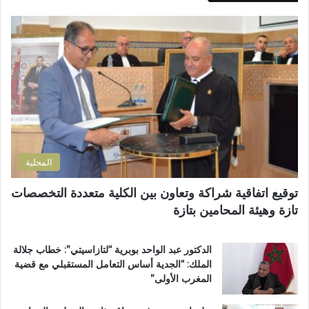
ك
ي
م
ا
ب
س
ل
و
ة
إ
ز
م
ل
م
ن
ك
ل
ح
ت
ا
ف
ر
ن
ظ
و
ض
ة
ن
و
ا
ي
ا
ل
المحلية
ح
ق
ي
ر
توقيع اتفاقية شراكة وتعاون بين الكلية متعددة التخصصات
ت
آ
تازة وهيئة المحامين بتازة
ا
ن
ز
ا
ة
ل
الدكتور عبد الواحد بوبرية “لتازاسيتي”: خطاب جلالة
.
ك
الملك: “الجدية أساس التعامل المستقبلي مع قضية
.
ر
المغرب الأولى”
و
ي
م
م