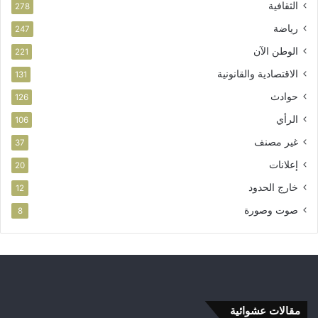
الثقافية
278
رياضة
247
الوطن الآن
221
الاقتصادية والقانونية
131
حوادث
126
الرأي
106
غير مصنف
37
إعلانات
20
خارج الحدود
12
صوت وصورة
8
مقالات عشوائية