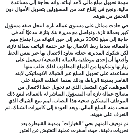
مهمة تحويل مبلغ مالي لأحد ابنائه، وانه بحاجة إلى مساعدة
مالية، ونجح في إقناع عدد من المسؤولين بتحويل الأموال دون
التحقق من هويته.
في حادث مماثل على مستوى عمالة تازة، انتحل صفة مسؤول
كبير بعمالة تازة، وتواصل مع مديرة بنك بتازة، مدعيًا أنه في
حاجة إلى مبلغ 2000 درهم إلى حين انتهائه من اجتماع مهم
بالعمالة، بعدما ربط الاتصال بها عبر خدمة الهاتف بعمالة تازة،
لكن شكوك المديرة، جعلته يعاود الاتصال بها عبر نفس الخط
وأقنعها أن إحدى موظفيه بالعمالة (الضحية) سيعمل على
زيارتها وتمكينها من المبلغ المطلوب لذلك طلب منها
مساعدته على تحويل المبلغ عبر الشباك الاتوماتيكي لابنه
القاصر بمدينة الرباط، وذلك بعدما انطلت الحيلة على
الموظف، كون المتصل الذي تم تحويل خط الاتصال من
مصالح عمالة تازة أنه المسؤول المباشر له بالعمالة، ليقع ذلك
الموظف المسكين ضحية هذا النصاب، ليتم تتبع الشباك الذي
سحب منه المبلغ المالي، وبعد العودة إلى كاميرات الشباك، تم
التعرف على هويته.
تم توقيف المتهم بحي “الخبازات” بمدينة القنيطرة بعد
تحريات دقيقة، حيث أسفرت عملية التفتيش عن العثور