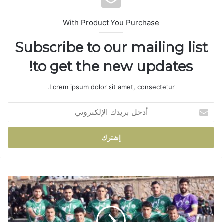
With Product You Purchase
Subscribe to our mailing list
to get the new updates!
Lorem ipsum dolor sit amet, consectetur.
أ
د
خ
ل
ب
ر
ي
د
ا
ك
ل
ا
ت
ل
ع
إ