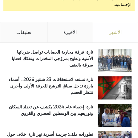
الإجتماعية.
ع
"
(
ص
و
الأشهر
الأخيرة
تعليقات
ر
)
تازة: فرقة محاربة العصابات تواصل ضرباتها
الأمنية وتطيح بمروّجي المخدرات وتفكك قضايا
سرقة بالعنف
تازة تستعد لاستحقاقات 23 شتنبر 2026… أسماء
بارزة تدخل سباق الترشح للغرفة الأولى وأخرى
تنتظر الحسم
تازة: إحصاء عام 2024 يكشف عن تعداد السكان
وتوزيعهم بين الوسطين الحضري والقروي
تطورات ملف: جريمة أسرية تهز تازة: خلاف حول