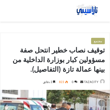
بحث عن
الق
مجتمع
توقيف نصاب خطير انتحل صفة
مسؤولين كبار بوزارة الداخلية من
بينها عمالة تازة (التفاصيل).
TAZACITY
أ
0
823
2 دقائق
ر
س
ل
ب