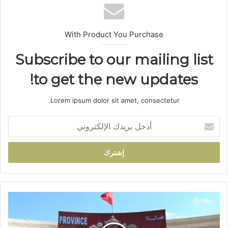
ب
With Product You Purchase
Subscribe to our mailing list
to get the new updates!
Lorem ipsum dolor sit amet, consectetur.
أ
د
خ
ل
ب
ر
ي
د
أ
ك
ع
ا
ض