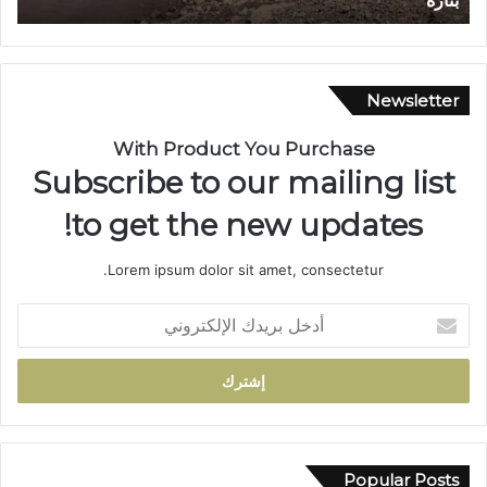
حلم متنزه بيئي
ة
ب
ت
ا
ز
Newsletter
ة
…
With Product You Purchase
ش
Subscribe to our mailing list
ر
ي
to get the new updates!
ا
ن
Lorem ipsum dolor sit amet, consectetur.
م
ا
أ
ئ
د
ي
خ
ي
ل
ت
ب
ح
ر
و
ي
ل
د
Popular Posts
إ