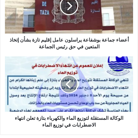
ل
ا
إ
ء
ل
ج
ك
م
ت
ا
ر
ع
و
ة
أعضاء جماعة بوشفاعة يراسلون عامل إقليم تازة بشأن إتخاذ
ن
ب
المتعين في حق رئيس الجماعة
ي
و
ش
ا
ف
ل
ا
و
ع
ك
ة
ا
ي
ل
ر
ة
ا
ا
س
ل
ل
م
الوكالة المستقلة لتوزيع الماء والكهرباء بتازة تعلن انتهاء
و
س
الاضطرابات في توزيع الماء
ن
ت
ع
ق