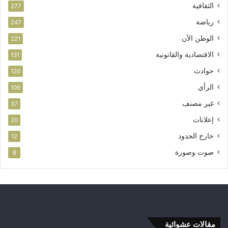
الثقافية
277
رياضة
247
الوطن الآن
221
الاقتصادية والقانونية
131
حوادث
126
الرأي
106
غير مصنف
37
إعلانات
20
خارج الحدود
12
صوت وصورة
8
مقالات عشوائية