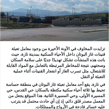
ر
ي
د
ا
إ
ل
ك
ت
ر
تزايدت المخاوف في الآونة الأخيرة من وجود معامل تعبئة
قنينات غاز البوتان داخل الأحياء السكنية بمدينة تازة، حيث
و
باتت هذه المنشآت تشكل تهديدًا جديًا على سلامة السكان
ن
وصحتهم، نتيجة للمخاطر المرتبطة بالتعامل مع المواد القابلة
ي
للاشتعال، مثل تسرب الغاز أو انفجار القنينات أثناء عملية
ا
التعبئة أو النقل.
في تازة، يقع أحد معامل تعبئة غاز البوتان في منطقة حساسة
تحيط بها ثلاثة أحياء سكنية مكتظة بالسكان: حي القدس، حي
المسيرة الأولى، وحي المسيرة الثانية. هذا الموقع يجعل من
المعمل مصدر قلق دائم، إذ إن أي حادث محتمل قد يترتب
عليه خسائر فادحة في الأرواح والممتلكات.