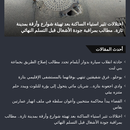
إنجازاً
تاريخياً
بالصعود
إلى
الساكنة بعد تهيئة شوارع وأزقة بمدينة
شباب رأس أجيري يحقق إنجا
القسم
 جودة الأشغال قبل التسلم النهائي
الثاني هواة ويتوج بطلاً
الثاني
هواة
ويتوج
أحدث المقالات
بطلاً
لعصبة
فاس
حادثة انقلاب سيارة بدوار أيلمام تجدد مطالب إصلاح الطريق بجماعة
مكناس
بني لنت
بوحلو.. غرق شقيقتين تنتهي بوفاتهما بالمستشفى الإقليمي بتازة
وادي اجعونة بتازة… شريان مائي يتحول إلى بؤرة للتلوث ويبدد حلم
متنزه بيئي
القضاء يبدأ محاكمة منتخبين وأعوان سلطة في ملف انهيار عمارتين
بفاس
اختلالات تثير استياء الساكنة بعد تهيئة شوارع وأزقة بمدينة تازة.. مطالب
بمراقبة جودة الأشغال قبل التسلم النهائي