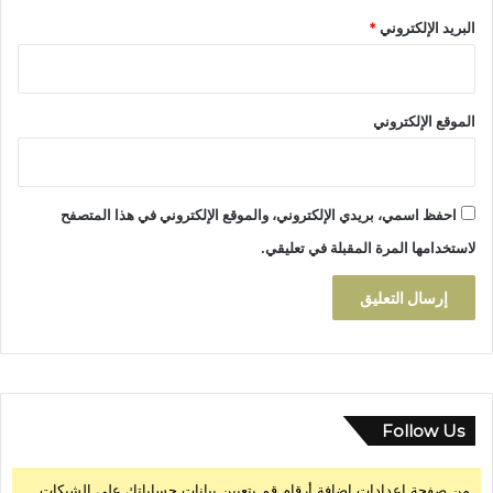
ة
ر
البريد الإلكتروني
*
ا
ب
ا
ت
ف
الموقع الإلكتروني
ي
ت
و
ز
احفظ اسمي، بريدي الإلكتروني، والموقع الإلكتروني في هذا المتصفح
ي
لاستخدامها المرة المقبلة في تعليقي.
ع
ا
ل
م
ا
ء
Follow Us
من صفحة إعدادات إضافة أرقام قم بتعيين بيانات حساباتك على الشبكات