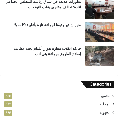
تطورات جديدة في سباق رئاسة المجلس الجماعي
ت
لتازة: تحالف مفاجئ يقلب التوقعات
ن
ز
ه
ب
منير شنتير رئيسًا لجماعة تازة بأغلبية 19 صوتًا
ي
ئ
ي
حادثة انقلاب سيارة بدوار أيلمام تجدد مطالب
إصلاح الطريق بجماعة بني لنت
Categories
مجتمع
585
المحلية
485
الجهوية
336