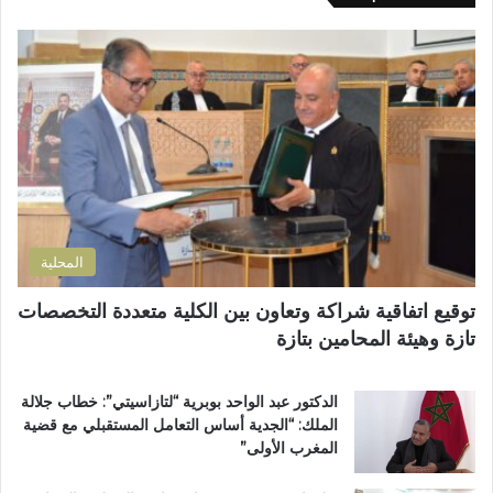
ك
ل
ا
ى
ل
ب
إ
ؤ
ل
ر
ك
ة
ت
ل
ر
ل
و
ت
ن
ل
ي
و
المحلية
ث
و
توقيع اتفاقية شراكة وتعاون بين الكلية متعددة التخصصات
ي
تازة وهيئة المحامين بتازة
ب
د
د
الدكتور عبد الواحد بوبرية “لتازاسيتي”: خطاب جلالة
ح
الملك: “الجدية أساس التعامل المستقبلي مع قضية
ل
المغرب الأولى”
م
م