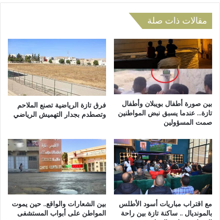
ا
ل
م
ة
مقالات ذات صلة
ل
ل
إ
ت
ق
و
ل
ز
ي
ي
م
ع
ت
ا
ا
ل
بين صورة أطفال بويبلان وأطفال
فرق تازة الرياضية تصنع الملاحم
ز
م
تازة… عندما يسبق نبض المواطنين
وتصطدم بجدار التهميش الرياضي
ة
صمت المسؤولين
ا
ب
ء
ش
و
أ
ا
ن
ل
إ
ك
ت
ه
خ
ر
مع اقتراب مباريات أسود الأطلس
بين الشعارات والواقع.. حين يموت
ا
ب
بالمونديال .. ساكنة تازة بين راحة
المواطن على أبواب المستشفى
ذ
ا