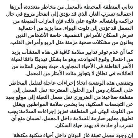
تعاني المنطقة المحيطة بالمعمل من مخاطر متعددة، أبرزها
احتمالية تسرب الغاز، الذي قد يؤدي إلى انفجار مروع في حال
تراكمه واشتعاله. علاوة على ذلك، فإن الغازات المنبعثة من
المعمل قد تؤدي إلى تلوث الهواء، مما يزيد من احتمالية
تعرض السكان للأمراض التنفسية، خاصة الأشخاص الذين
يعانون من مشكلات صحية مزمنة مثل الربو وأمراض القلب.
كما أن عدم توفر تدابير سلامة كافية في هذه المنشآت يزيد
من احتمال وقوع الحوادث، وهو ما يشكل تهديدًا دائمًا لحياة
الأسر القاطنة في الأحياء المجاورة، حيث يعيش المئات من
العائلات في نطاق لا يتجاوز مئات الأمتار من المعمل.
وتقتضي هذه الوضعية اتخاذ إجراءات عاجلة لتقليل المخاطر
على السكان. ومن أبرز الحلول المقترحة: نقل المعمل إلى
منطقة صناعية: من الضروري نقل معمل التعبئة إلى موقع بعيد
عن التجمعات السكنية، بما يضمن سلامة المواطنين ويقلل
من التلوث البيئي في المنطقة، تعزيز إجراءات السلامة: يجب
تطبيق معايير صارمة للسلامة داخل المعمل، لضمان منع أي
تسرب أو حادث قد يهدد حياة السكان.
إن وجود معمل تعبئة غاز البوتان داخل أحياء سكنية مكتظة