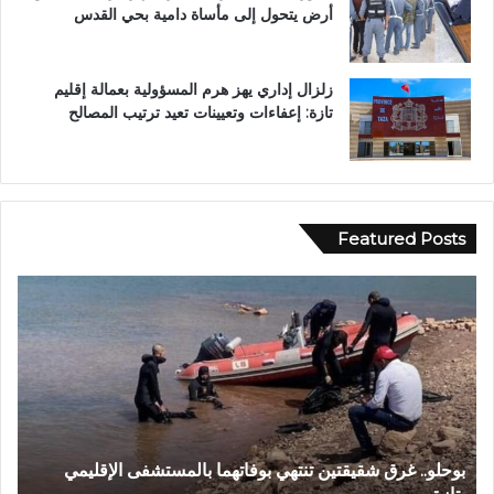
أرض يتحول إلى مأساة دامية بحي القدس
زلزال إداري يهز هرم المسؤولية بعمالة إقليم
تازة: إعفاءات وتعيينات تعيد ترتيب المصالح
Featured Posts
و
ا
د
ي
ا
ج
ع
و
فاتهما بالمستشفى الإقليمي
وادي اجعونة بتازة… شريان مائي يتح
ن