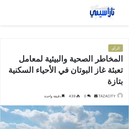
بحث عن
الق
الرأي
المخاطر الصحية والبيئية لمعامل
تعبئة غاز البوتان في الأحياء السكنية
بتازة
TAZACITY
أ
0
439
دقيقة واحدة
ر
س
ل
ب