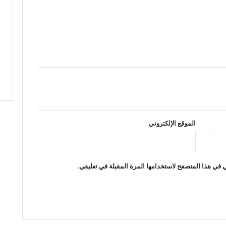
ض
ي
ي
ق
و
ت
د
ع
و
ل
ت
ح
الموقع الإلكتروني
س
ي
ن
ا
 في هذا المتصفح لاستخدامها المرة المقبلة في تعليقي.
ل
أ
و
ض
ا
ع