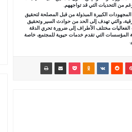
م من التحديات التي قد تواجههم.
أ
ج
 المجهودات الكبيرة المبذولة من قبل المصلحة لتحقيق
و
رقية، والتي تهدف إلى الحد من حوادث السير وتحقيق
ا
الفعاليات مختلف الأطراف إلى ضرورة تحري الدقة
ء
 بتازة… شريان مائي
في أجواء إيمانية مهيبة.. الاحتفاء
 المؤسسات التي تقدم خدمات حيوية للمجتمع، خاصة
إ
رة للتلوث ويبدد حلم
بخمسة من حفظة القرآن الكريم
.
ي
بدار القرآن المشور بتازة
م
ا
ن
بينتيريست
‏Reddit
‏VKontakte
Odnoklassniki
‫Pocket
مشاركة عبر البريد
طباعة
ي
ة
م
ه
ي
ب
ة
.
.
ا
ل