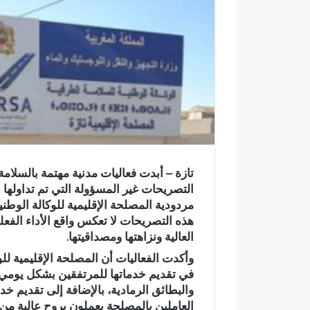
ي
د
ا
إ
ل
ك
ت
ر
و
ن
ي
تازة – أبدت فعاليات مدنية مهتمة بالسلامة
ا
التصريحات غير المسؤولة التي تم تداولها
مردودية المصلحة الإقليمية للوكالة الوطني
هذه التصريحات لا تعكس واقع الأداء الفعل
العالية ونزاهتها ومصداقيتها.
وأكدت الفعاليات أن المصلحة الإقليمية للوك
في تقديم خدماتها للمرتفقين بشكل يوم
والبطائق الرمادية، بالإضافة إلى تقديم 
و
العاملين بالمصلحة يعملون بروح عالية من 
ا