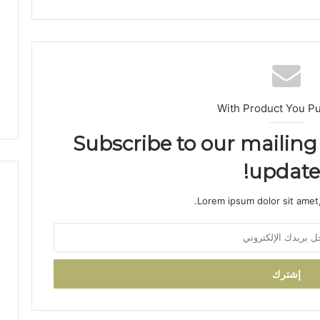
ا
ح
ت
ف
ا
ء
ب
With Product You P
خ
م
Subscribe to our mailing 
س
ة
updates
م
ن
Lorem ipsum dolor sit amet,
ح
ف
ظ
ة
ا
ل
ق
ر