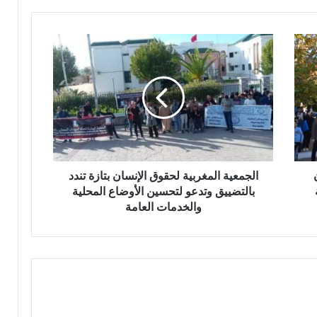
آ
ن
ا
ا
ل
ل
ك
ج
ر
م
ي
ع
م
ي
ب
ة
د
ا
ا
ل
ر
م
الجمعية المغربية لحقوق الإنسان بتازة تندد
ا
غ
بالتضييق وتدعو لتحسين الأوضاع المحلية
ل
ر
والخدمات العامة
ق
ب
ر
ي
آ
ة
ن
ل
ا
ح
ل
ق
م
و
ش