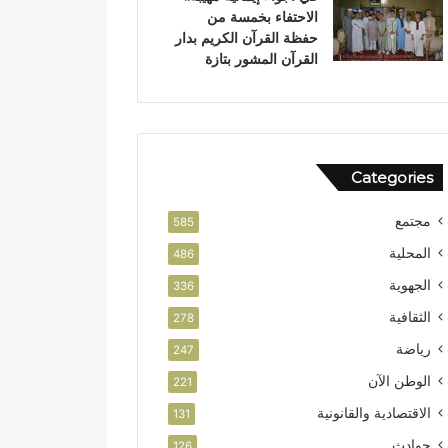
الاحتفاء بخمسة من
ض
حفظة القرآن الكريم بدار
ة
القرآن المشور بتازة
Categories
مجتمع
585
المحلية
486
الجهوية
336
الثقافية
278
رياضة
247
الوطن الآن
221
الاقتصادية والقانونية
131
حوادث
126