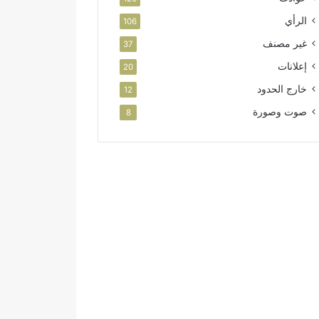
الرأي
106
غير مصنف
37
إعلانات
20
خارج الحدود
12
صوت وصورة
8