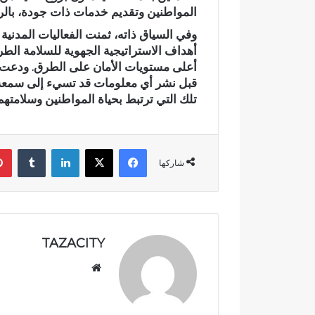
المواطنين وتقديم خدمات ذات جودة، بالرغ
د
ي
وفي السياق ذاته، ثمنت الفعاليات المدنية
ا
أهداف الاستراتيجية الجهوية للسلامة الط
ج
أعلى مستويات الأمان على الطرق. ودعت 
ع
وادي اجعونة
قبل نشر أي معلومات قد تسيء إلى سمعة
و
يتحول إلى بؤ
تلك التي ترتبط بحياة المواطنين وسلامتهم
ن
متنزه بيئي
ة
ب
ت
فيسبوك
‫X
لينكدإن
‏Tumblr
ا
شاركها
ز
ة
…
ش
ر
TAZACITY
ي
ا
موق
ن
ع
م
الوي
ا