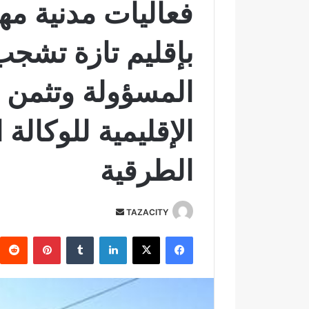
فعاليات مدنية مه
بإقليم تازة تشج
المسؤولة وتثمن 
الإقليمية للوكالة 
الطرقية
TAZACITY
أ
ر
فيسبوك
‫X
لينكدإن
‏Tumblr
بينتيريست
س
ل
ب
ر