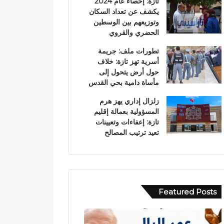
تازة: إحصاء عام 2024
يكشف عن تعداد السكان
وتوزيعهم بين الوسطين
الحضري والقروي
تطورات ملف: جريمة
أسرية تهز تازة: خلاف
حول أرض يتحول إلى
مأساة دامية بحي القدس
زلزال إداري يهز هرم
المسؤولية بعمالة إقليم
تازة: إعفاءات وتعيينات
تعيد ترتيب المصالح
Featured Posts
ر
ح
س
ا