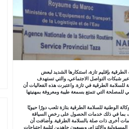
 الطرقية بإقليم تازة، استنكارها الشديد لبعض
 عبر شبكات التواصل الاجتماعي، والتي تستهدف
ة للسلامة الطرقية في تازة. واعتبرت هذه الفعاليات أن
ي للمصلحة التي تتمتع بسمعة طيبة ومعروفة بمهنيتها
الة الوطنية للسلامة الطرقية بتازة تلعب دورًا حيويًا
ي، بما في ذلك خدمات الحصول على رخص السياقة
خدمات أخرى ذات صلة بالسلامة الطرقية. وأضافت أن
ف
المسؤولية والالتزام، ويسعون جاهدين لتلبية احتياجات
ي