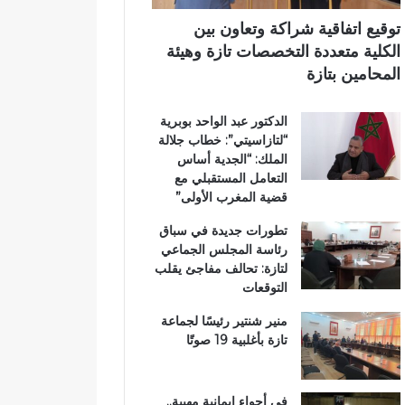
د
ر
ي
ا
ي
توقيع اتفاقية شراكة وتعاون بين
ئ
ق
الكلية متعددة التخصصات تازة وهيئة
ر
ب
المحامين بتازة
ة
ج
ت
م
الدكتور عبد الواحد بوبرية
ا
ا
“لتازاسيتي”: خطاب جلالة
ز
ع
الملك: “الجدية أساس
ة
ة
التعامل المستقبلي مع
م
ب
قضية المغرب الأولى”
ر
ن
ش
ي
تطورات جديدة في سباق
ح
ل
رئاسة المجلس الجماعي
اً
ن
لتازة: تحالف مفاجئ يقلب
ل
ت
التوقعات
ح
ز
منير شنتير رئيسًا لجماعة
ب
تازة بأغلبية 19 صوتًا
ا
ل
ن
في أجواء إيمانية مهيبة..
ه