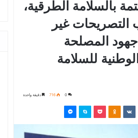
تمة بالسلامة الطرقية،
ب التصريحات غير
جهود المصلحة
الوطنية للسلامة
0
716
دقيقة واحدة
‏Reddit
‏VKontakte
Odnoklassniki
‫Pocket
سكايب
ماسنجر