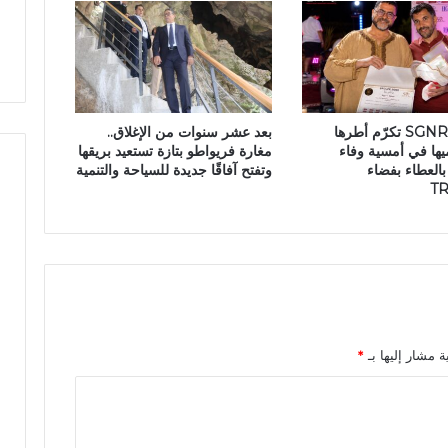
ق
و
ا
ر
ل
ب
إ
ت
ن
ا
س
ز
مجموعة SGNR تكرّم أطرها
بعد عشر سنوات من الإغلاق..
ا
ة
ها في أمسية وفاء
مغارة فريواطو بتازة تستعيد بريقها
ن
العطاء بفضاء
وتفتح آفاقًا جديدة للسياحة والتنمية
ب
T
ت
ا
ز
ة
ت
ن
د
د
ة مشار إليها بـ
*
ب
ا
ل
ت