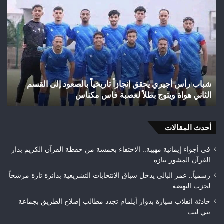
شباب
الس
رأس
عل
أجيري
حر
يحقق
غاب
إنجازاً
“ال
تاريخياً
بإق
بالصعود
تاز
إلى
بعد
شباب رأس أجيري يحقق إنجازاً تاريخياً بالصعود إلى القسم
القسم
احت
الثاني هواة ويتوج بطلاً لعصبة فاس مكناس
ه
الثاني
24
هواة
هكتا
ويتوج
من
بطلاً
أحدث المقالات
الغ
لعصبة
الغ
فاس
في أجواء إيمانية مهيبة.. الاحتفاء بخمسة من حفظة القرآن الكريم بدار
مكناس
القرآن المشور بتازة
رسمياً.. عمر البالي يدخل سباق الانتخابات التشريعية بدائرة تازة مرشحاً
لحزب النهضة
حادثة انقلاب سيارة بدوار أيلمام تجدد مطالب إصلاح الطريق بجماعة
بني لنت