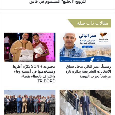
ب
ع
لترويج "الخليع" المسموم في فاس
ة
ا
ب
م
ي
ة
ن
ل
مقالات ذات صلة
ت
م
ل
ر
ا
ا
م
ق
ي
ب
ذ
ة
م
ا
ؤ
ل
رسمياً.. عمر البالي يدخل سباق
مجموعة SGNR تكرّم أطرها
س
ت
الانتخابات التشريعية بدائرة تازة
ومستخدميها في أمسية وفاء
س
مرشحاً لحزب النهضة
واعتراف بالعطاء بفضاء
ر
TRIBORD
ا
ا
ت
ب
ت
ا
ع
ل
ل
و
ي
ط
م
ن