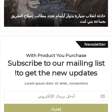
ا
.
ن
.
ق
غ
حادثة انقلاب سيارة بدوار أيلمام تجدد مطالب إصلاح الطريق
ب
ل
ر
بجماعة بني لنت
ب
ا
ق
ب
ش
س
ق
ي
ي
ا
ق
Newsletter
ر
ت
ة
ي
With Product You Purchase
ب
ن
Subscribe to our mailing list
د
ت
و
ن
to get the new updates!
ا
ت
ر
ه
Lorem ipsum dolor sit amet, consectetur.
أ
ي
ي
ب
أ
ل
و
د
م
ف
خ
ا
ا
ل
م
ت