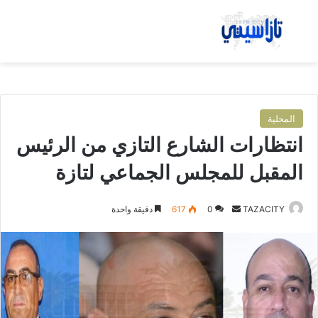
بحث عن
الق
المحلية
انتظارات الشارع التازي من الرئيس
المقبل للمجلس الجماعي لتازة
TAZACITY
أ
0
617
دقيقة واحدة
ر
س
ل
ب
ر
ي