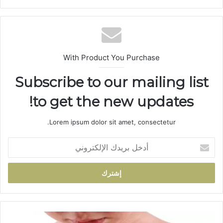
ع
الوي
ب
With Product You Purchase
Subscribe to our mailing list
to get the new updates!
Lorem ipsum dolor sit amet, consectetur.
أ
د
خ
ل
ب
ر
ي
د
ظ