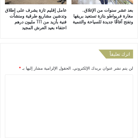
ي
ي
بعد عشر سنوات من الإغلاق..
عامل إقليم تازة يشرف على إطلاق
ة
ت
مغارة فريواطو بتازة تستعيد بريقها
وتدشين مشاريع طرقية ومنشآت
ب
ف
وتفتح آفاقًا جديدة للسياحة والتنمية
فنية بأزيد من 111 مليون درهم
ت
ك
احتفاء بعيد العرش المجيد
ا
ك
ز
ش
ة
ب
ك
اترك تعليقاً
ة
إ
لن يتم نشر عنوان بريدك الإلكتروني.
الحقول الإلزامية مشار إليها بـ
*
ج
ر
ا
ا
ل
م
ي
ت
ة
ع
ل
ت
ل
ر
ي
و
ي
ق