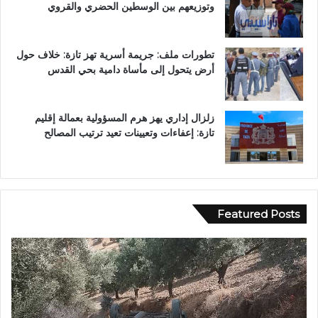
وتوزيعهم بين الوسطين الحضري والقروي
تطورات ملف: جريمة أسرية تهز تازة: خلاف حول
أرض يتحول إلى مأساة دامية بحي القدس
زلزال إداري يهز هرم المسؤولية بعمالة إقليم
تازة: إعفاءات وتعيينات تعيد ترتيب المصالح
Featured Posts
ح
ب
ا
و
د
ح
ث
ل
ة
و