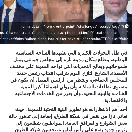
د
ا
إ
ل
{"remix_data":[],"remix_entry_point":"challenges","source_tags":
ك
ons":0,"layers_used":0,"brushes_used":0,"photos_added":0,"total_editor_actions":
"is_sticker":false,"edited_since_last_sticker_save":true,"containsFTESticker":false}
ت
ر
في ظل التحولات الكبيرة التي تشهدها الساحة السياسية
و
الوطنية، يتطلع سكان مدينة تازة إلى مجلس جماعي يمثل
ن
طموحاتهم ويعالج التحديات التي تواجه المدينة على مختلف
ي
الأصعدة. الشارع التازي اليوم يترقب انتخاب رئيس جديد
ا
للمجلس الجماعي، وينتظر من الرئيس المقبل أن يكون في
مستوى تطلعات الساكنة وأن يولي اهتمامًا أكبر للتنمية
الشاملة والبنية التحتية، وأن يعزز من الخدمات الاجتماعية
والاقتصادية.
أحد أهم الانتظارات هو تطوير البنية التحتية للمدينة، حيث
تعاني تازا من نقص في شبكة الطرق، إضافة إلى تدهور حالة
بعض الشوارع والمرافق العامة. المواطنون يتطلعون إلى
رئيس جديد يضع على رأس أولوياته تحسين شبكة الطرق