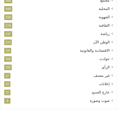
مجتمع
585
المحلية
486
الجهوية
336
الثقافية
278
رياضة
247
الوطن الآن
221
الاقتصادية والقانونية
131
حوادث
126
الرأي
106
غير مصنف
37
إعلانات
20
خارج الحدود
12
صوت وصورة
8