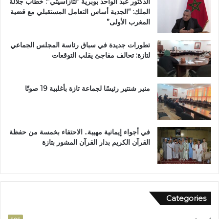
الدكتور عبد الواحد بوبرية “لتازاسيتي”: خطاب جلالة
ج
ت
الملك: “الجدية أساس التعامل المستقبلي مع قضية
م
ا
المغرب الأولى”
ا
ز
ع
ة
تطورات جديدة في سباق رئاسة المجلس الجماعي
ة
لتازة: تحالف مفاجئ يقلب التوقعات
ب
ن
ي
ل
منير شنتير رئيسًا لجماعة تازة بأغلبية 19 صوتًا
ن
ت
في أجواء إيمانية مهيبة.. الاحتفاء بخمسة من حفظة
القرآن الكريم بدار القرآن المشور بتازة
Categories