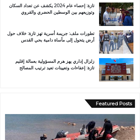
تازة: إحصاء عام 2024 يكشف عن تعداد السكان
وتوزيعهم بين الوسطين الحضري والقروي
تطورات ملف: جريمة أسرية تهز تازة: خلاف حول
أرض يتحول إلى مأساة دامية بحي القدس
زلزال إداري يهز هرم المسؤولية بعمالة إقليم
تازة: إعفاءات وتعيينات تعيد ترتيب المصالح
Featured Posts
و
ا
ا
ل
د
ق
ي
ض