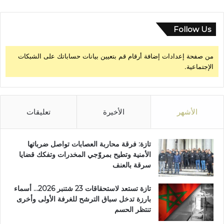
ئ
ي
ة
Follow Us
من صفحة إعدادات إضافة أرقام قم بتعيين بيانات حساباتك على الشبكات
الإجتماعية.
الأشهر
الأخيرة
تعليقات
تازة: فرقة محاربة العصابات تواصل ضرباتها
الأمنية وتطيح بمروّجي المخدرات وتفكك قضايا
سرقة بالعنف
تازة تستعد لاستحقاقات 23 شتنبر 2026… أسماء
بارزة تدخل سباق الترشح للغرفة الأولى وأخرى
تنتظر الحسم