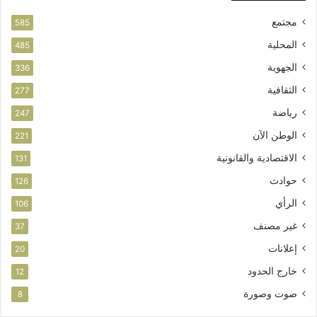
مجتمع
585
المحلية
485
الجهوية
336
الثقافية
277
رياضة
247
الوطن الآن
221
الاقتصادية والقانونية
131
حوادث
126
الرأي
106
غير مصنف
37
إعلانات
20
خارج الحدود
12
صوت وصورة
8