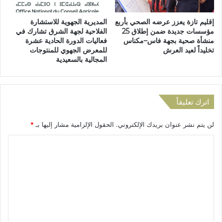
ي
ع
ر
ر
إقليم تازة يعزز عرضه الصحي بأربع
المديرية الجهوية للاستشارة
ل
ي
مؤسسات جديدة ضمن إطلاق 25
الفلاحية لجهة الشرق تشارك في
ر
ف
منشأة صحية بجهة فاس–مكناس
فعاليات الدورة الحادية عشرة
ئ
ا
تخليداً لعيد العرش
للمعرض الجهوي للمنتوجات
ا
ل
المجالية بالسعيدية
س
إ
ة
ل
م
ك
ج
ت
اترك تعليقاً
ل
ر
س
و
لن يتم نشر عنوان بريدك الإلكتروني.
الحقول الإلزامية مشار إليها بـ
*
ج
ن
م
ي
ا
ا
ة
ل
ع
،
ة
ح
ت
ت
و
ع
ا
ا
ز
ل
ل
ة
ي
ي
2