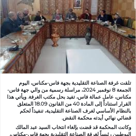
ر
ي
د
ا
إ
ل
ك
ت
ر
و
ن
ي
تلقت غرفة الصناعة التقليدية بجهة فاس-مكناس، اليوم
الجمعة 8 نوفمبر 2024، مراسلة رسمية من والي جهة فاس-
ا
مكناس، عامل عمالة فاس، تفيد بحل مكتب الغرفة. ويأتي هذا
القرار استناداً إلى المادة 40 من القانون 18.09 المتعلق
بالنظام الأساسي لغرف الصناعة التقليدية، تنفيذاً لحكم
قضائي نهائي أيدته محكمة النقض.
وكانت المحكمة قد قضت بإلغاء انتخاب السيد عبد المالك
البوطيين رئيساً لغرفة الصناعة التقليدية بجهة فاس-مكناس،