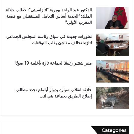
د
ر
الدكتور عبد الواحد بوبرية “لتازاسيتي”: خطاب جلالة
ح
ت
الملك: “الجدية أساس التعامل المستقبلي مع قضية
ل
ي
المغرب الأولى”
م
ن
م
ب
تطورات جديدة في سباق رئاسة المجلس الجماعي
ت
ف
لتازة: تحالف مفاجئ يقلب التوقعات
ن
ا
ز
س
ه
ب
منير شنتير رئيسًا لجماعة تازة بأغلبية 19 صوتًا
ي
ئ
ي
حادثة انقلاب سيارة بدوار أيلمام تجدد مطالب
إصلاح الطريق بجماعة بني لنت
Categories