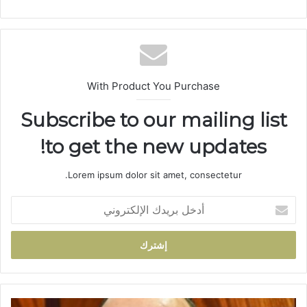
ع
الوي
ب
With Product You Purchase
Subscribe to our mailing list
to get the new updates!
Lorem ipsum dolor sit amet, consectetur.
أ
د
خ
ل
ب
ر
ي
د
ت