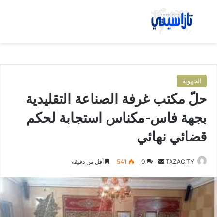
بحث عن
الق
الجهوية
حلّ مكتب غرفة الصناعة التقليدية
بجهة فاس-مكناس استجابة لحكم
قضائي نهائي
TAZACITY
أ
0
541
أقل من دقيقة
ر
س
ل
ب