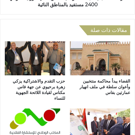
ت
ج
2400 مستفيد بالمناطق النائية
ت
د
ب
ي
د
د
ل
ا
مقالات ذات صلة
إ
ل
ذ
ب
ا
ط
م
ا
ا
ق
ت
ة
ر
ا
ش
ل
القضاء يبدأ محاكمة منتخبين
حزب التقدم والاشتراكية يزكي
ح
و
وأعوان سلطة في ملف انهيار
زهرة برحيوي عن جهة فاس
م
عمارتين بفاس
مكناس لقيادة اللائحة الجهوية
ط
للنساء
ن
ن
ي
ي
ر
ة
ش
ل
ن
ل
ت
ت