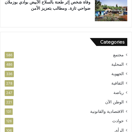
وفاة شخص إثر طعنة بالسلاح الأبيض بوادي بوزملان
ب
ضواحي تازة.. ومطالب بتعزيز الأمن
ا
ل
ن
ه
ض
Categories
ة
مجتمع
586
المحلية
486
الجهوية
336
الثقافية
278
رياضة
247
الوطن الآن
221
الاقتصادية والقانونية
131
حوادث
126
الرأي
106