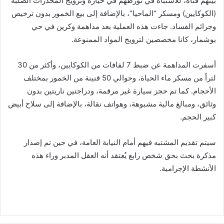
بينهم فتاة، للاشتباه في تورطهم في حيازة وترويج المخدرات الصلبة
(الكوكايين) ومسكر “الماحيا”، بالإضافة إلى بيع الخمور بدون ترخيص
وجرائم الفساد. جاءت هذه العملية بعد مداهمة وكرين في حي
بوشمار، كانا مخصصين لترويج المواد الممنوعة.
أسفرت المداهمة عن ضبط 7 لفافات من الكوكايين، وأكثر من 30
لتراً من مسكر ماء الحياة، وحوالي 50 قنينة من الخمور بمختلف
الأحجام. كما تم حجز سيارة غير مرقمة، ودراجتين ناريتين بدون
وثائق، ومبالغ مالية مشبوهة، وهواتف نقالة، بالإضافة إلى سلاح أبيض
كبير الحجم.
سيتم تقديم المشتبه فيهم أمام النيابة العامة، في حين تم إصدار
مذكرة بحث بحق شخص رابع يُعتقد أنه العقل المدبر وراء هذه
الأنشطة الإجرامية.