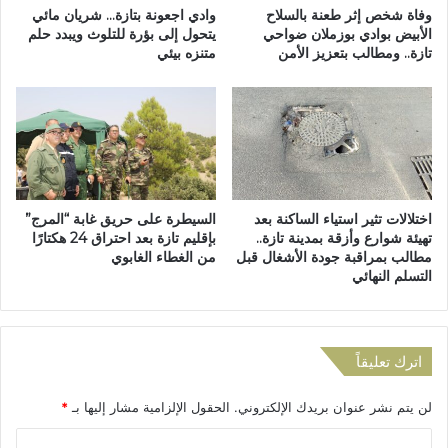
ا
ة
وفاة شخص إثر طعنة بالسلاح
وادي اجعونة بتازة… شريان مائي
ل
ب
الأبيض بوادي بوزملان ضواحي
يتحول إلى بؤرة للتلوث ويبدد حلم
د
تازة.. ومطالب بتعزيز الأمن
متنزه بيئي
ج
ي
م
م
ا
ق
ع
ر
ة
ا
م
ط
ك
ي
ن
اختلالات تثير استياء الساكنة بعد
السيطرة على حريق غابة “المرج”
ة
ا
تهيئة شوارع وأزقة بمدينة تازة..
بإقليم تازة بعد احتراق 24 هكتارًا
ل
س
مطالب بمراقبة جودة الأشغال قبل
من الغطاء الغابوي
ل
ة
التسلم النهائي
ش
ا
غ
ل
ل
ش
:
ر
اترك تعليقاً
خ
ق
ط
ي
لن يتم نشر عنوان بريدك الإلكتروني.
الحقول الإلزامية مشار إليها بـ
*
و
ة
ا
:
ا