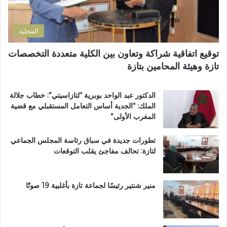
ي
ا
ن
ع
ح
ي
ي
ا
المحلية
ة
ل
ب
ط
توقيع اتفاقية شراكة وتعاون بين الكلية متعددة التخصصات
د
ر
تازة وهيئة المحامين بتازة
ا
ي
ئ
ق
ر
ب
الدكتور عبد الواحد بوبرية “لتازاسيتي”: خطاب جلالة
ة
ج
الملك: “الجدية أساس التعامل المستقبلي مع قضية
ت
م
المغرب الأولى”
ا
ا
ز
ع
تطورات جديدة في سباق رئاسة المجلس الجماعي
ة
ة
لتازة: تحالف مفاجئ يقلب التوقعات
م
ب
ر
ن
ش
ي
ح
ل
منير شنتير رئيسًا لجماعة تازة بأغلبية 19 صوتًا
اً
ن
ل
ت
ح
ز