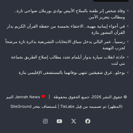
الأشغال
لعص
قبل
فا
وفاة شخص إثر طعنة بالسلاح الأبيض بوادي بوزملان ضواحي تازة..
التسلم
مك
ومطالب بتعزيز الأمن
النهائي
في أجواء إيمانية مهيبة.. الاحتفاء بخمسة من حفظة القرآن الكريم بدار
القرآن المشور بتازة
رسمياً.. عمر البالي يدخل سباق الانتخابات التشريعية بدائرة تازة مرشحاً
لحزب النهضة
حادثة انقلاب سيارة بدوار أيلمام تجدد مطالب إصلاح الطريق بجماعة
بني لنت
بوحلو.. غرق شقيقتين تنتهي بوفاتهما بالمستشفى الإقليمي بتازة
© حقوق النشر 2026، جميع الحقوق محفوظة |
Jannah News الثيم
(المظهر) تم تصميمه من قِبل TieLabs
| مُستضاف بفخر
SiteGround
فيسبوك
‫X
‫YouTube
انستقرام