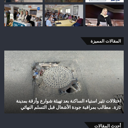
المقالات المميزة
اختلالات
شب
تثير
رأ
استياء
أجي
الساكنة
يح
بعد
إنجا
تهيئة
تاري
شوارع
بال
وأزقة
إلى
اختلالات تثير استياء الساكنة بعد تهيئة شوارع وأزقة بمدينة
ش
بمدينة
الق
تازة.. مطالب بمراقبة جودة الأشغال قبل التسلم النهائي
ا
تازة..
الث
مطالب
هوا
بمراقبة
ويت
جودة
أحدث المقالات
بطلا