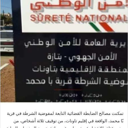
ر
ي
د
ا
إ
ل
ك
ت
ر
و
ن
ي
ا
تمكنت مصالح الضابطة القضائية التابعة لمفوضية الشرطة في قرية
بّا محمد، الواقعة في إقليم تاونات، من توقيف ثلاثة أشخاص، من