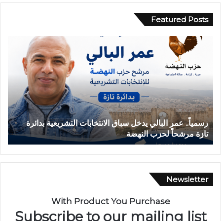
Featured Posts
ر
ح
س
ا
م
د
ي
ث
اً
ة
.
ا
.
ن
ع
ق
رسمياً.. عمر البالي يدخل سباق الانتخابات التشريعية بدائرة
ح
م
ل
تازة مرشحاً لحزب النهضة
ب
ر
ا
ا
ب
ل
س
ب
ي
ا
ا
Newsletter
ل
ر
ي
ة
With Product You Purchase
ي
ب
Subscribe to our mailing list
د
د