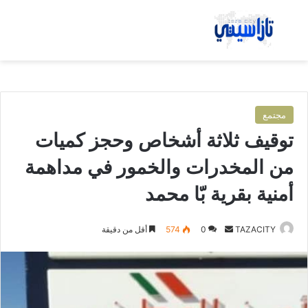
بحث عن
الق
مجتمع
توقيف ثلاثة أشخاص وحجز كميات
من المخدرات والخمور في مداهمة
أمنية بقرية بّا محمد
TAZACITY
أ
0
574
أقل من دقيقة
ر
س
ل
ب