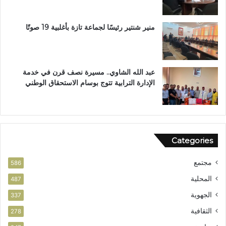
ل
ب
ب
منير شنتير رئيسًا لجماعة تازة بأغلبية 19 صوتًا
ت
ع
ز
ي
عبد الله الشاوي.. مسيرة نصف قرن في خدمة
ز
الإدارة الترابية تتوج بوسام الاستحقاق الوطني
ا
ل
أ
م
ن
Categories
مجتمع
586
المحلية
487
الجهوية
337
الثقافية
278