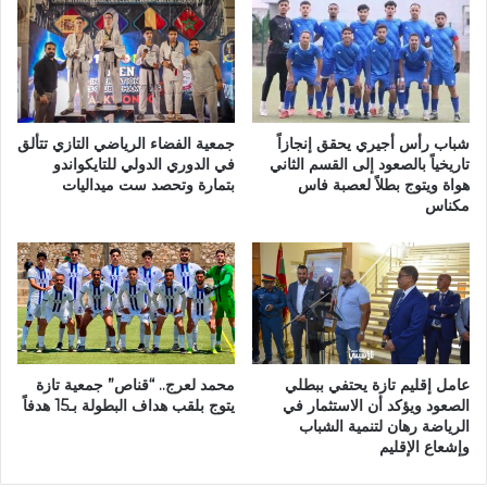
ل
2
ك
4
ي
/
ة
2
ل
0
ل
2
ش
شباب رأس أجيري يحقق إنجازاً
جمعية الفضاء الرياضي التازي تتألق
5
تاريخياً بالصعود إلى القسم الثاني
في الدوري الدولي للتايكواندو
ر
ب
هواة ويتوج بطلاً لعصبة فاس
بتمارة وتحصد ست ميداليات
ف
مكناس
ا
ا
ل
ء
م
ا
د
ل
ي
أ
ر
م
ي
ر
ة
ا
عامل إقليم تازة يحتفي ببطلي
محمد لعرج.. “قناص” جمعية تازة
ا
ن
الصعود ويؤكد أن الاستثمار في
يتوج بلقب هداف البطولة بـ15 هدفاً
ل
ي
الرياضة رهان لتنمية الشباب
إ
ي
وإشعاع الإقليم
ق
ن
ل