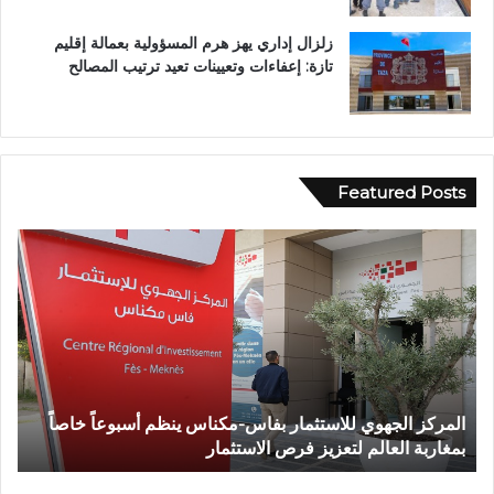
زلزال إداري يهز هرم المسؤولية بعمالة إقليم
تازة: إعفاءات وتعيينات تعيد ترتيب المصالح
Featured Posts
و
ف
ا
ة
ش
خ
ص
إ
 ينظم أسبوعاً خاصاً
وفاة شخص إثر طعنة بالسلاح الأبيض بواد
ث
تازة.. ومطالب بتعزيز الأمن
ر
ط