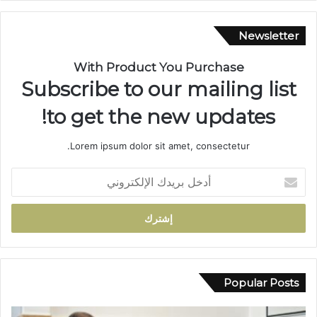
ع
ن
ة
Newsletter
ب
ا
With Product You Purchase
ل
Subscribe to our mailing list
س
ل
to get the new updates!
ا
ح
Lorem ipsum dolor sit amet, consectetur.
ا
ل
أ
أ
د
ب
خ
ي
ل
ض
ب
ب
ر
و
ي
ا
د
Popular Posts
د
ك
ي
ا
ب