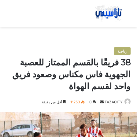
بحث عن
الق
رياضة
38 فريقًا بالقسم الممتاز للعصبة
الجهوية فاس مكناس وصعود فريق
واحد لقسم الهواة
TAZACITY
أ
0
1٬253
أقل من دقيقة
ر
س
ل
ب