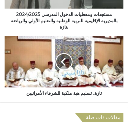
ت
و
ر
م
و
ع
مستجدات ومعطيات الدخول المدرسي 2024/2025
ن
ط
بالمديرية الإقليمية للتربية الوطنية والتعليم الأولي والرياضة
ي
ي
بتازة
ا
ت
ت
ا
ا
ل
ز
د
ة
خ
.
و
.
ل
ت
ا
س
ل
ل
م
ي
تازة.. تسليم هبة ملكية للشرفاء الأمرانيين
د
م
ر
ه
س
ب
ي
مقالات ذات صلة
ة
2
م
0