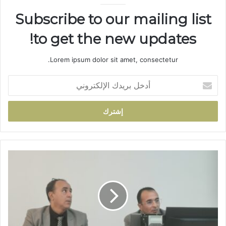
Subscribe to our mailing list
to get the new updates!
Lorem ipsum dolor sit amet, consectetur.
أ
د
خ
ل
ب
ر
ي
د
م
ك
س
ا
ت
ل
ج
إ
د
ل
ا
ك
ت