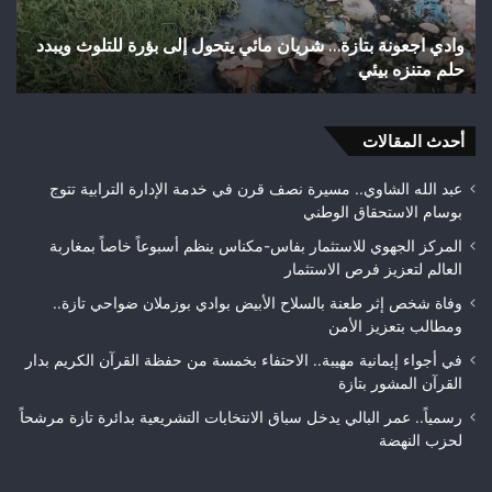
شوارع
وأزقة
ي يتحول إلى بؤرة للتلوث ويبدد
اختلالات تثير استياء الساكنة بعد ته
بمدينة
تازة.. مطالب بمراقبة جودة الأشغال
تازة..
مطالب
بمراقبة
أحدث المقالات
جودة
الأشغال
قبل
عبد الله الشاوي.. مسيرة نصف قرن في خدمة الإدارة الترابية تتوج
التسلم
بوسام الاستحقاق الوطني
النهائي
المركز الجهوي للاستثمار بفاس-مكناس ينظم أسبوعاً خاصاً بمغاربة
العالم لتعزيز فرص الاستثمار
وفاة شخص إثر طعنة بالسلاح الأبيض بوادي بوزملان ضواحي تازة..
ومطالب بتعزيز الأمن
في أجواء إيمانية مهيبة.. الاحتفاء بخمسة من حفظة القرآن الكريم بدار
القرآن المشور بتازة
رسمياً.. عمر البالي يدخل سباق الانتخابات التشريعية بدائرة تازة مرشحاً
لحزب النهضة