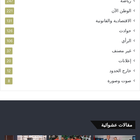
رياضة
247
الوطن الآن
221
الاقتصادية والقانونية
131
حوادث
126
الرأي
106
غير مصنف
37
إعلانات
20
خارج الحدود
12
صوت وصورة
8
مقالات عشوائية