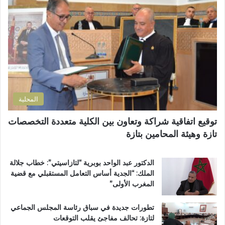
ل
و
إ
ز
ل
م
ك
ل
ت
ا
ر
ن
و
ض
ن
و
ي
ا
المحلية
ح
ي
توقيع اتفاقية شراكة وتعاون بين الكلية متعددة التخصصات
ت
تازة وهيئة المحامين بتازة
ا
ز
ة
الدكتور عبد الواحد بوبرية “لتازاسيتي”: خطاب جلالة
.
الملك: “الجدية أساس التعامل المستقبلي مع قضية
.
المغرب الأولى”
و
م
تطورات جديدة في سباق رئاسة المجلس الجماعي
ط
لتازة: تحالف مفاجئ يقلب التوقعات
ا