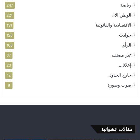
رياضة
247
الوطن الآن
221
الاقتصادية والقانونية
131
حوادث
126
الرأي
106
غير مصنف
37
إعلانات
20
خارج الحدود
12
صوت وصورة
8
مقالات عشوائية