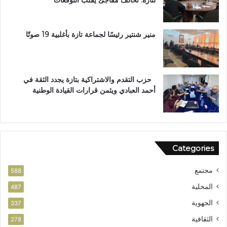
لتازة: تحالف مفاجئ يقلب التوقعات
س
ا
م
ا
منير شنتير رئيسًا لجماعة تازة بأغلبية 19 صوتًا
ل
ا
س
ت
حزب التقدم والاشتراكية بتازة يجدد الثقة في
ح
أحمد العبادي ويثمن قرارات القيادة الوطنية
ق
ا
ق
ا
ل
Categories
و
ط
مجتمع
ن
588
ي
المحلية
487
الجهوية
337
الثقافية
278