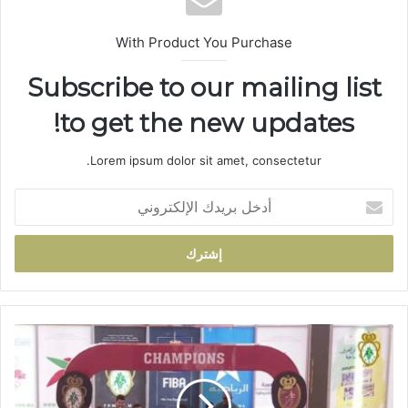
With Product You Purchase
Subscribe to our mailing list
to get the new updates!
Lorem ipsum dolor sit amet, consectetur.
أ
د
خ
ل
ب
ر
ي
د
ت
ك
ت
ا
و
ل
ي
إ