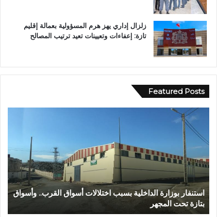
زلزال إداري يهز هرم المسؤولية بعمالة إقليم
تازة: إعفاءات وتعيينات تعيد ترتيب المصالح
Featured Posts
ع
ب
د
ا
ل
ل
ه
ا
استنفار بوزارة الداخلية بسبب اختلالات أسواق القرب.. وأسواق
عبد 
ل
بتازة تحت المجهر
تتوج
ش
ا