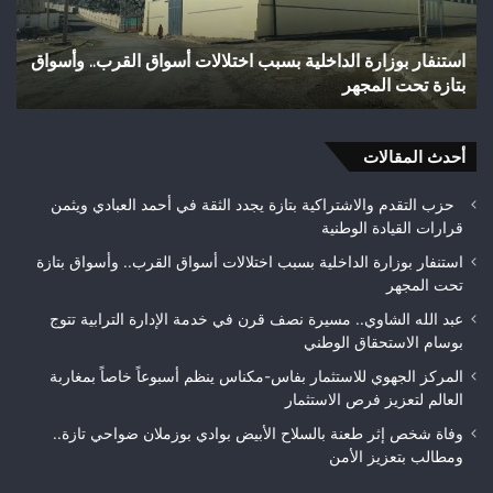
القرب..
بوا
وأسواق
بوز
استنفار بوزارة الداخلية بسبب اختلالات أسواق القرب.. وأسواق
و
بتازة
ضو
بتازة تحت المجهر
ت
تحت
تازة
المجهر
وم
بتع
أحدث المقالات
الأ
حزب التقدم والاشتراكية بتازة يجدد الثقة في أحمد العبادي ويثمن
قرارات القيادة الوطنية
استنفار بوزارة الداخلية بسبب اختلالات أسواق القرب.. وأسواق بتازة
تحت المجهر
عبد الله الشاوي.. مسيرة نصف قرن في خدمة الإدارة الترابية تتوج
بوسام الاستحقاق الوطني
المركز الجهوي للاستثمار بفاس-مكناس ينظم أسبوعاً خاصاً بمغاربة
العالم لتعزيز فرص الاستثمار
وفاة شخص إثر طعنة بالسلاح الأبيض بوادي بوزملان ضواحي تازة..
ومطالب بتعزيز الأمن