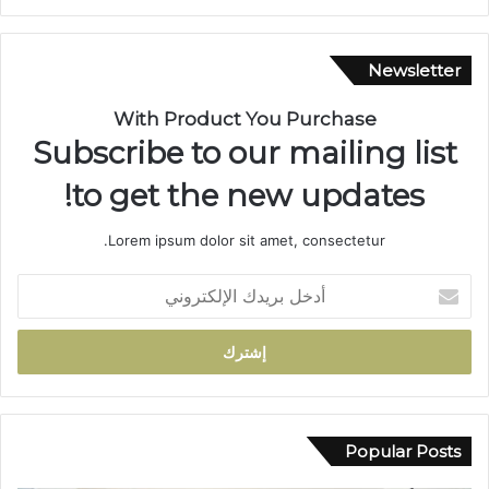
و
ي
.
Newsletter
.
م
With Product You Purchase
س
Subscribe to our mailing list
ي
ر
to get the new updates!
ة
ن
Lorem ipsum dolor sit amet, consectetur.
ص
ف
أ
ق
د
ر
خ
ن
ل
ف
ب
ي
ر
خ
ي
د
د
Popular Posts
م
ك
ة