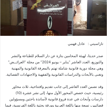
د
ا
إ
ل
ك
ت
ر
تازاسيتي : عادل فهمي
و
ن
ي
صدر حديثا، لهيئة المحامين بتازة عن دار السلام للطباعة والنشر
ا
والتوزيع، العدد العاشر “يناير – يونيو 2024” من مجلة “العرائـــض”
وهي مجلة دورية قانونية شاملة تهتم بالمعرفة القانونية والمهنية
وتغنى بالأبحاث والدراسات القانونية والفقهية والاجتهادات القضائية.
وقد تضمن العدد العاشر إلى جانب تقديم وافتتاحية، ثلاث محاور
رئيسية، حيث خصص المحور الأول منها، إلى نشر عشرة (10)
دارسات وأبحاث في عدة فروع قانونية لأساتذة باحثين ومسؤولين
قضائيين، تسعة منها باللغة العربية وورقة بحثية باللغة الفرنسية، فيما