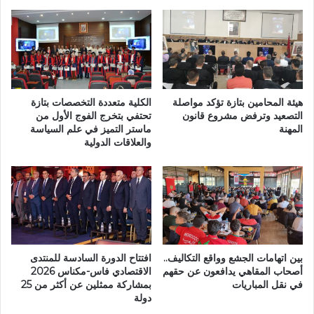
ق
ص
س
إ
م
ث
ا
ر
ل
ا
ث
ن
ا
ه
هيئة المحامين بتازة تؤكد مواصلة
الكلية متعددة التخصصات بتازة
ل
التصعيد وترفض مشروع قانون
تحتفي بتخرج الفوج الأول من
ي
المهنة
ماستر التميز في علم السياسة
ث
ا
والعلاقات الدولية
ل
ر
ك
ص
ر
خ
ة
ر
ا
ي
ل
ب
س
م
ل
ق
بين اتهامات الجشع وواقع التكاليف..
افتتاح الدورة السادسة للمنتدى
ة
ل
أصحاب المقاهي يدافعون عن حقهم
الاقتصادي فاس-مكناس 2026
ع
في نقل المباريات
بمشاركة ممثلين عن أكثر من 25
ل
دولة
ل