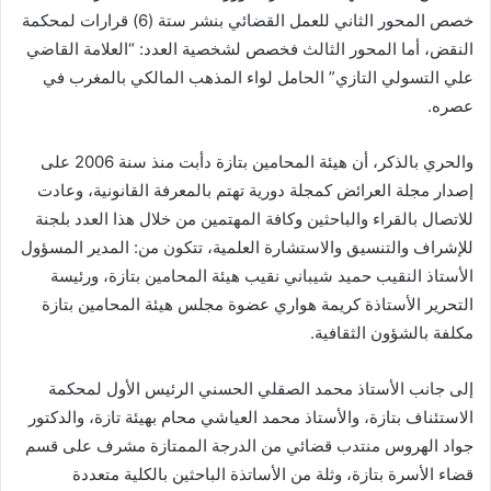
خصص المحور الثاني للعمل القضائي بنشر ستة (6) قرارات لمحكمة
النقض، أما المحور الثالث فخصص لشخصية العدد: “العلامة القاضي
علي التسولي التازي” الحامل لواء المذهب المالكي بالمغرب في
عصره.
والحري بالذكر، أن هيئة المحامين بتازة دأبت منذ سنة 2006 على
إصدار مجلة العرائض كمجلة دورية تهتم بالمعرفة القانونية، وعادت
للاتصال بالقراء والباحثين وكافة المهتمين من خلال هذا العدد بلجنة
للإشراف والتنسيق والاستشارة العلمية، تتكون من: المدير المسؤول
الأستاذ النقيب حميد شيباني نقيب هيئة المحامين بتازة، ورئيسة
التحرير الأستاذة كريمة هواري عضوة مجلس هيئة المحامين بتازة
مكلفة بالشؤون الثقافية.
إلى جانب الأستاذ محمد الصقلي الحسني الرئيس الأول لمحكمة
الاستئناف بتازة، والأستاذ محمد العياشي محام بهيئة تازة، والدكتور
جواد الهروس منتدب قضائي من الدرجة الممتازة مشرف على قسم
قضاء الأسرة بتازة، وثلة من الأساتذة الباحثين بالكلية متعددة