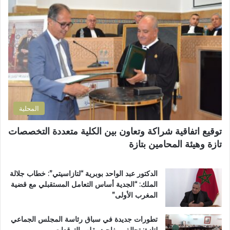
ا
ا
ل
ل
إ
إ
ل
د
ك
ا
ت
ر
ر
ة
و
ا
ن
ل
ي
ت
المحلية
ر
ا
توقيع اتفاقية شراكة وتعاون بين الكلية متعددة التخصصات
ب
تازة وهيئة المحامين بتازة
ي
ة
ت
الدكتور عبد الواحد بوبرية “لتازاسيتي”: خطاب جلالة
ت
الملك: “الجدية أساس التعامل المستقبلي مع قضية
و
المغرب الأولى”
ج
ب
تطورات جديدة في سباق رئاسة المجلس الجماعي
و