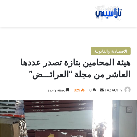
بحث عن
الق
الاقتصادية والقانونية
هيئة المحامين بتازة تصدر عددها
العاشر من مجلة “العرائـــض”
TAZACITY
أ
0
829
دقيقة واحدة
ر
س
ل
ب
ر
ي