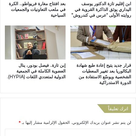
ي
ابن إقليم تازة الدكتور يوسف
بعد افتتاح مغارة فريواطو… الكرة
اليداري يوثق الذاكرة القروية في
في ملعب التعاونيات والجمعيات
د
روايته الأولى “عرس في كندروش”
السياحية
ة
ف
ي
م
ن
ا
ص
ب
قرار جديد يتيح إعادة طبع شهادة
إبن تازة.. فيصل بودور، ينال
أ
البكالوريا بعد تغيير المعطيات
العضوية الكاملة في الجمعية
م
الشخصية ويوسّع الاستفادة من
الدولية لمتعددي اللغات (HYPIA).
ن
الدورة الاستدراكية
ي
ة
ب
ا
اترك تعليقاً
ل
م
لن يتم نشر عنوان بريدك الإلكتروني.
الحقول الإلزامية مشار إليها بـ
*
غ
ر
ا