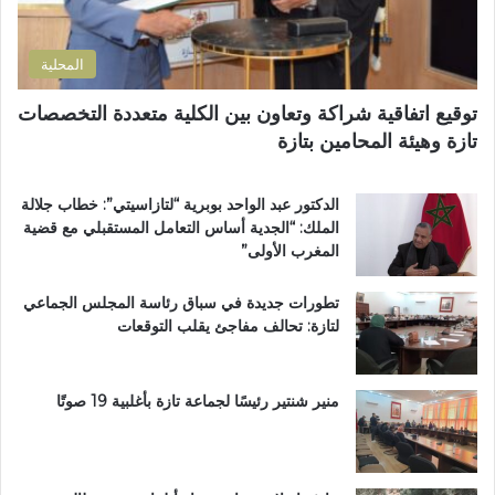
ت
ن
ن
ل
ه
ي
و
ي
المحلية
ث
ا
و
ر
توقيع اتفاقية شراكة وتعاون بين الكلية متعددة التخصصات
ي
ع
تازة وهيئة المحامين بتازة
ب
م
د
ا
د
ر
الدكتور عبد الواحد بوبرية “لتازاسيتي”: خطاب جلالة
ح
ت
الملك: “الجدية أساس التعامل المستقبلي مع قضية
ل
ي
المغرب الأولى”
م
ن
م
ب
تطورات جديدة في سباق رئاسة المجلس الجماعي
ت
ف
لتازة: تحالف مفاجئ يقلب التوقعات
ن
ا
ز
س
ه
ب
منير شنتير رئيسًا لجماعة تازة بأغلبية 19 صوتًا
ي
ئ
ي