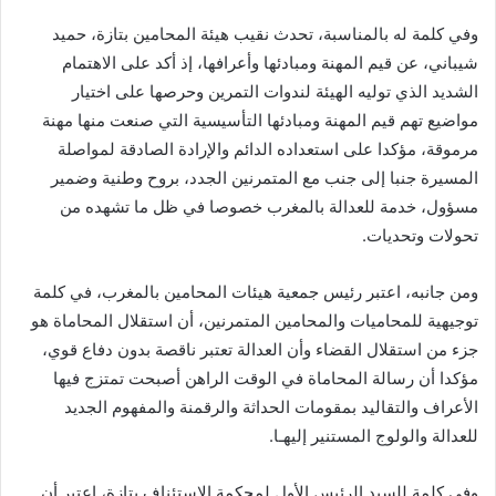
وفي كلمة له بالمناسبة، تحدث نقيب هيئة المحامين بتازة، حميد
شيباني، عن قيم المهنة ومبادئها وأعرافها، إذ أكد على الاهتمام
الشديد الذي توليه الهيئة لندوات التمرين وحرصها على اختيار
مواضيع تهم قيم المهنة ومبادئها التأسيسية التي صنعت منها مهنة
مرموقة، مؤكدا على استعداده الدائم والإرادة الصادقة لمواصلة
المسيرة جنبا إلى جنب مع المتمرنين الجدد، بروح وطنية وضمير
مسؤول، خدمة للعدالة بالمغرب خصوصا في ظل ما تشهده من
تحولات وتحديات.
ومن جانبه، اعتبر رئيس جمعية هيئات المحامين بالمغرب، في كلمة
توجيهية للمحاميات والمحامين المتمرنين، أن استقلال المحاماة هو
جزء من استقلال القضاء وأن العدالة تعتبر ناقصة بدون دفاع قوي،
مؤكدا أن رسالة المحاماة في الوقت الراهن أصبحت تمتزج فيها
الأعراف والتقاليد بمقومات الحداثة والرقمنة والمفهوم الجديد
للعدالة والولوج المستنير إليهـا.
وفي كلمة للسيد الرئيس الأول لمحكمة الاستئناف بتازة، اعتبر أن