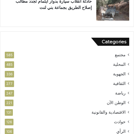
حادثة انقلاب سيارة بدوار أيلمام تجدد مطالب
إصلاح الطريق بجماعة بني لنت
Categories
مجتمع
585
المحلية
485
الجهوية
336
الثقافية
277
رياضة
247
الوطن الآن
221
الاقتصادية والقانونية
131
حوادث
126
الرأي
106