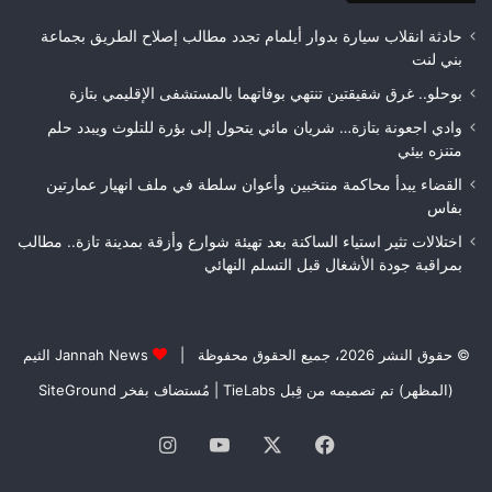
لعصبة
الغ
فاس
حادثة انقلاب سيارة بدوار أيلمام تجدد مطالب إصلاح الطريق بجماعة
مكناس
بني لنت
بوحلو.. غرق شقيقتين تنتهي بوفاتهما بالمستشفى الإقليمي بتازة
وادي اجعونة بتازة… شريان مائي يتحول إلى بؤرة للتلوث ويبدد حلم
متنزه بيئي
القضاء يبدأ محاكمة منتخبين وأعوان سلطة في ملف انهيار عمارتين
بفاس
اختلالات تثير استياء الساكنة بعد تهيئة شوارع وأزقة بمدينة تازة.. مطالب
بمراقبة جودة الأشغال قبل التسلم النهائي
© حقوق النشر 2026، جميع الحقوق محفوظة |
Jannah News الثيم
(المظهر) تم تصميمه من قِبل TieLabs
| مُستضاف بفخر
SiteGround
فيسبوك
‫X
‫YouTube
انستقرام