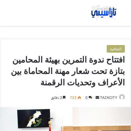
بحث عن
الق
الثقافية
افتتاح ندوة التمرين بهيئة المحامين
بتازة تحت شعار مهنة المحاماة بين
الأعراف وتحديات الرقمنة
TAZACITY
أ
0
733
2 دقائق
ر
س
ل
ب