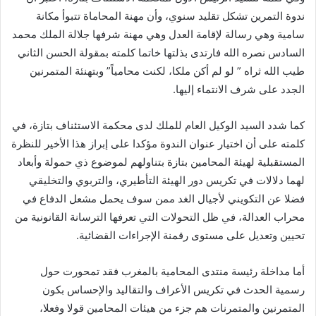
ندوة التمرين تشكل تقليد سنوي، وأن مهنة المحاماة تتبوأ مكانة
سامية وهي رسالة لإقامة العدل وهي مهنة شرفها جلالة الملك محمد
السادس نصره الله فارتدى بذلتها خاتما كلمته بمقولة الحسن الثاني
طيب الله ثراه ” لو لم أكن ملكا، لكنت محامياً” وبتهنئة المتمرنين
الجدد على شرف الانتماء إليها.
كما شدد السيد الوكيل العام للملك لدى محكمة الاستئناف بتازة، في
كلمته على أن اختيار عنوان الندوة مؤكدا على إبراز هذا الأخير للنظرة
المستقبلية لهيئة المحامين بتازة بتناولهم لموضوع ذي حمولة وأبعاد
لهما دلالات في تكريس دور الهيئة التأطيري، والتربوي والتخليقي
فضلا عن التكويني لأجيال الغد ممن سوف يحمل مشعل الدفاع في
محراب العدالة، في ظل التحولات التي تعرفها الترسانة القانونية من
تحيين وتعديل على مستوى رقمنة الإجراءات القضائية.
أما مداخلة رئيسة منتدى المحامية بالمغرب فقد تمحورت حول
رسمية الحدث في تكريس الأعراف والتقاليد والإحساس بكون
المتمرنين والمتمرنات هم جزء من هيئات المحامين قولا وفعلا،