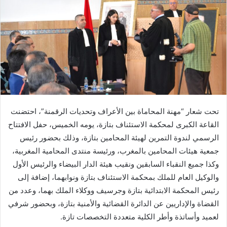
ر
ي
د
ا
إ
ل
ك
ت
ر
تحت شعار “مهنة المحاماة بين الأعراف وتحديات الرقمنة”، احتضنت
و
القاعة الكبرى لمحكمة الاستئناف بتازة، يومه الخميس، حفل الافتتاح
ن
الرسمي لندوة التمرين لهيئة المحامين بتازة، وذلك بحضور رئيس
ي
ا
جمعية هيئات المحامين بالمغرب، ورئيسة منتدى المحامية المغربية،
وكذا جميع النقباء السابقين ونقيب هيئة الدار البيضاء والرئيس الأول
والوكيل العام للملك بمحكمة الاستئناف بتازة ونوابهما، إضافة إلى
رئيس المحكمة الابتدائية بتازة وجرسيف ووكلاء الملك بهما، وعدد من
القضاة والإداريين عن الدائرة القضائية والأمنية بتازة، وبحضور شرفي
لعميد وأساتذة وأطر الكلية متعددة التخصصات تازة.