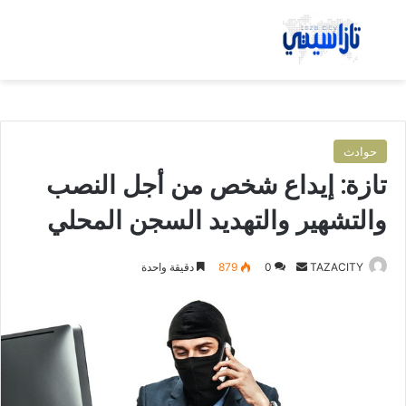
بحث عن
الق
حوادث
تازة: إيداع شخص من أجل النصب
والتشهير والتهديد السجن المحلي
TAZACITY
أ
0
879
دقيقة واحدة
ر
س
ل
ب
ر
ي