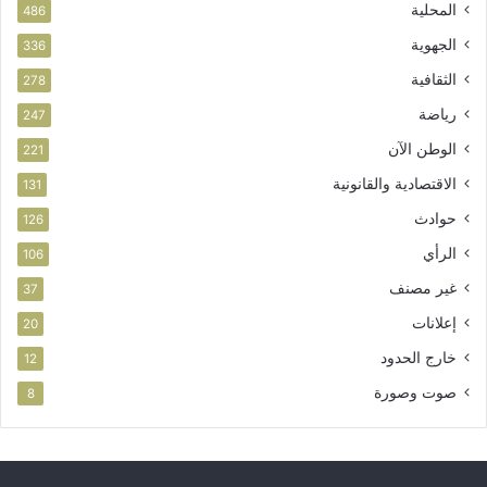
المحلية
486
الجهوية
336
الثقافية
278
رياضة
247
الوطن الآن
221
الاقتصادية والقانونية
131
حوادث
126
الرأي
106
غير مصنف
37
إعلانات
20
خارج الحدود
12
صوت وصورة
8