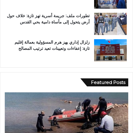
تطورات ملف: جريمة أسرية تهز تازة: خلاف حول
أرض يتحول إلى مأساة دامية بحي القدس
زلزال إداري يهز هرم المسؤولية بعمالة إقليم
تازة: إعفاءات وتعيينات تعيد ترتيب المصالح
Featured Posts
ب
و
و
ا
ح
د
ل
ي
و
ا
.
ج
.
ع