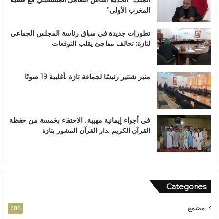
ا
ل
المغرب الأولى”
ز
م
ة
م
تطورات جديدة في سباق رئاسة المجلس الجماعي
ت
لتازة: تحالف مفاجئ يقلب التوقعات
ن
ز
ه
ب
منير شنتير رئيسًا لجماعة تازة بأغلبية 19 صوتًا
ي
ئ
ي
في أجواء إيمانية مهيبة.. الاحتفاء بخمسة من حفظة
القرآن الكريم بدار القرآن المشور بتازة
Categories
مجتمع
585