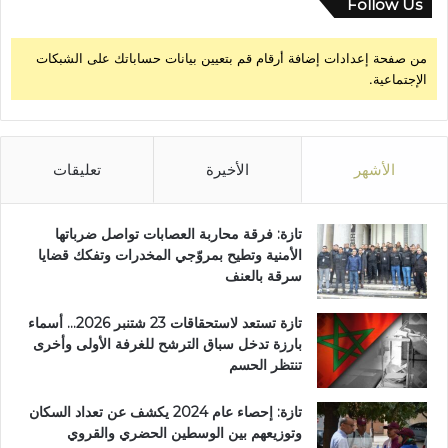
Follow Us
ق
ا
من صفحة إعدادات إضافة أرقام قم بتعيين بيانات حساباتك على الشبكات
ن
الإجتماعية.
الأشهر
الأخيرة
تعليقات
تازة: فرقة محاربة العصابات تواصل ضرباتها
الأمنية وتطيح بمروّجي المخدرات وتفكك قضايا
سرقة بالعنف
تازة تستعد لاستحقاقات 23 شتنبر 2026… أسماء
بارزة تدخل سباق الترشح للغرفة الأولى وأخرى
تنتظر الحسم
تازة: إحصاء عام 2024 يكشف عن تعداد السكان
وتوزيعهم بين الوسطين الحضري والقروي