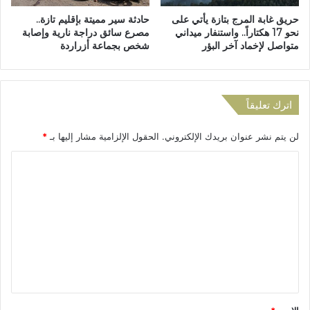
ن
ي
حريق غابة المرج بتازة يأتي على
حادثة سير مميتة بإقليم تازة..
س
د
نحو 17 هكتاراً.. واستنفار ميداني
مصرع سائق دراجة نارية وإصابة
ا
ل
متواصل لإخماد آخر البؤر
شخص بجماعة أزراردة
ك
ة
ن
ب
ة
ف
ا
ا
اترك تعليقاً
ل
س
م
ي
د
لن يتم نشر عنوان بريدك الإلكتروني.
الحقول الإلزامية مشار إليها بـ
*
و
ي
ا
ا
ن
ف
ة
ق
ل
و
ت
ن
ع
ع
ل
ل
ى
ي
ا
ل
ق
م
*