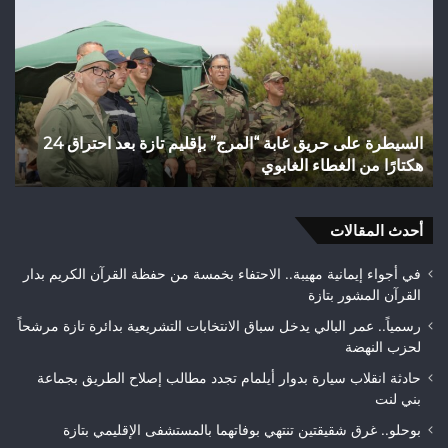
حريق
من
غابة
الت
“المرج”
الن
بإقليم
إلى
تازة
رها
بعد
الت
السيطرة على حريق غابة “المرج” بإقليم تازة بعد احتراق 24
ف
احتراق
عن
هكتارًا من الغطاء الغابوي
ق
24
قضا
هكتارًا
تاز
من
الغطاء
أحدث المقالات
الغابوي
في أجواء إيمانية مهيبة.. الاحتفاء بخمسة من حفظة القرآن الكريم بدار
القرآن المشور بتازة
رسمياً.. عمر البالي يدخل سباق الانتخابات التشريعية بدائرة تازة مرشحاً
لحزب النهضة
حادثة انقلاب سيارة بدوار أيلمام تجدد مطالب إصلاح الطريق بجماعة
بني لنت
بوحلو.. غرق شقيقتين تنتهي بوفاتهما بالمستشفى الإقليمي بتازة