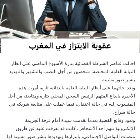
د
ا
إ
ل
ك
ت
ر
و
احالت عناصر الشرطة القضائية بتازة الأسبوع الماضي على انظار
ن
النيابة العامة المختصة، شخصين من أجل النصب والتشهير والتهديد
ي
بنشر صور مشينة.
ا
وبعد احلتهما على أنظار النيابة العامة بابتدائية تازة، أمرت هذه
الأخيرة بايداع المتهم الرئيس السجن المحلي بتازة ومتابعته من أجل
المنسوب إليه في حالة اعتقال، فيما عملت على متابعة شريكه في
حالة سراح.
وتعود وقائع القضية بعدما تقدمت سيدة أمام فرقة الجريمة
الإلكترونية تتهم أحد الأشخاص، كانت قد تعرفت عليه عن طريق
منصات التواصل الاجتماعي، بابتزازها وتهديدها بنشر صور مشينة لها