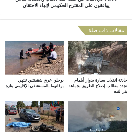
ي
ا
يوافقون على المقترح الحكومي لإنهاء الاحتقان
د
ئ
ا
ة
ل
م
أ
ن
مقالات ذات صلة
ض
ط
ح
ل
ى
ب
و
ة
س
ك
ط
ل
ج
ي
م
ة
حادثة انقلاب سيارة بدوار أيلمام
بوحلو.. غرق شقيقتين تنتهي
و
ا
تجدد مطالب إصلاح الطريق بجماعة
بوفاتهما بالمستشفى الإقليمي بتازة
ع
بني لنت
ل
غ
ط
ف
ب
ي
و
ر
ا
ة
ل
م
ص