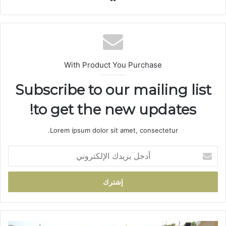
ع
الوي
ب
With Product You Purchase
Subscribe to our mailing list
to get the new updates!
Lorem ipsum dolor sit amet, consectetur.
أ
د
خ
ل
ب
ر
ي
د