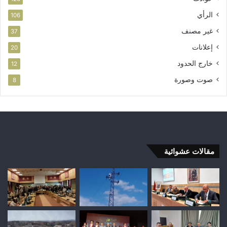
الرأي
106
غير مصنف
37
إعلانات
20
خارج الحدود
12
صوت وصورة
8
مقالات عشوائية