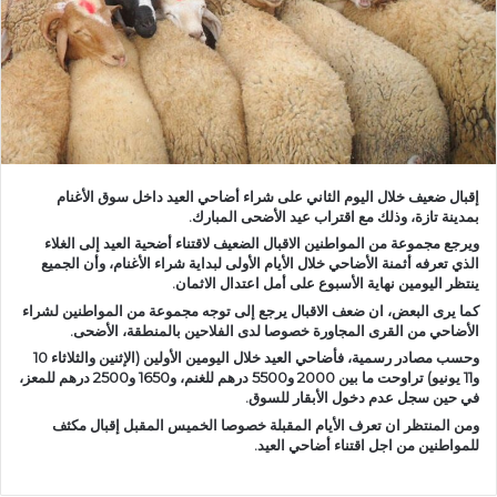
د
ا
إ
ل
ك
ت
ر
إقبال ضعيف خلال اليوم الثاني على شراء أضاحي العيد داخل سوق الأغنام
و
بمدينة تازة، وذلك مع اقتراب عيد الأضحى المبارك.
ن
ويرجع مجموعة من المواطنين الاقبال الضعيف لاقتناء أضحية العيد إلى الغلاء
ي
الذي تعرفه أثمنة الأضاحي خلال الأيام الأولى لبداية شراء الأغنام، وأن الجميع
ا
ينتظر اليومين نهاية الأسبوع على أمل اعتدال الاثمان.
كما يرى البعض، ان ضعف الاقبال يرجع إلى توجه مجموعة من المواطنين لشراء
الأضاحي من القرى المجاورة خصوصا لدى الفلاحين بالمنطقة، الأضحى.
وحسب مصادر رسمية، فأضاحي العيد خلال اليومين الأولين (الإثنين والثلاثاء 10
و11 يونيو) تراوحت ما بين 2000 و5500 درهم للغنم، و1650 و2500 درهم للمعز،
في حين سجل عدم دخول الأبقار للسوق.
ومن المنتظر ان تعرف الأيام المقبلة خصوصا الخميس المقبل إقبال مكثف
للمواطنين من اجل اقتناء أضاحي العيد.