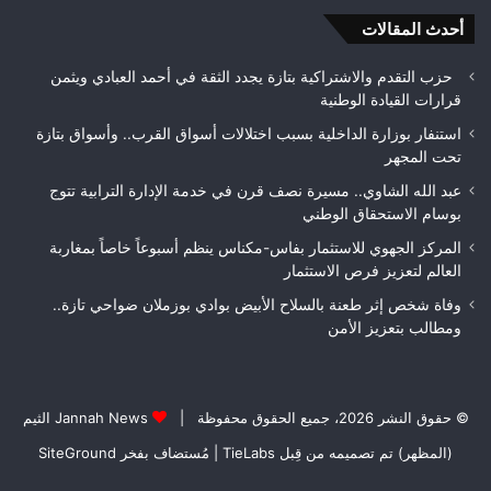
بتع
أحدث المقالات
الأ
حزب التقدم والاشتراكية بتازة يجدد الثقة في أحمد العبادي ويثمن
قرارات القيادة الوطنية
استنفار بوزارة الداخلية بسبب اختلالات أسواق القرب.. وأسواق بتازة
تحت المجهر
عبد الله الشاوي.. مسيرة نصف قرن في خدمة الإدارة الترابية تتوج
بوسام الاستحقاق الوطني
المركز الجهوي للاستثمار بفاس-مكناس ينظم أسبوعاً خاصاً بمغاربة
العالم لتعزيز فرص الاستثمار
وفاة شخص إثر طعنة بالسلاح الأبيض بوادي بوزملان ضواحي تازة..
ومطالب بتعزيز الأمن
© حقوق النشر 2026، جميع الحقوق محفوظة |
Jannah News الثيم
(المظهر) تم تصميمه من قِبل TieLabs
| مُستضاف بفخر
SiteGround