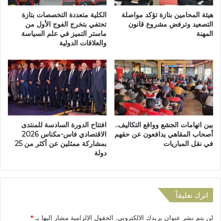
ل
ه
خ
ة
هيئة المحامين بتازة تؤكد مواصلة
الكلية متعددة التخصصات بتازة
ا
ف
التصعيد وترفض مشروع قانون
تحتفي بتخرج الفوج الأول من
ص
المهنة
ماستر التميز في علم السياسة
ا
والعلاقات الدولية
ة
س
ب
م
ت
ك
ا
ن
ز
ا
ة
س
،
ي
ت
ت
بين اتهامات الجشع وواقع التكاليف..
افتتاح الدورة السادسة للمنتدى
ن
ق
أصحاب المقاهي يدافعون عن حقهم
الاقتصادي فاس-مكناس 2026
ظ
ا
في نقل المباريات
بمشاركة ممثلين عن أكثر من 25
م
ض
دولة
ل
و
ق
ن
ا
أ
ء
ج
اترك تعليقاً
ت
ر
و
ا
لن يتم نشر عنوان بريدك الإلكتروني.
الحقول الإلزامية مشار إليها بـ
*
ا
ي