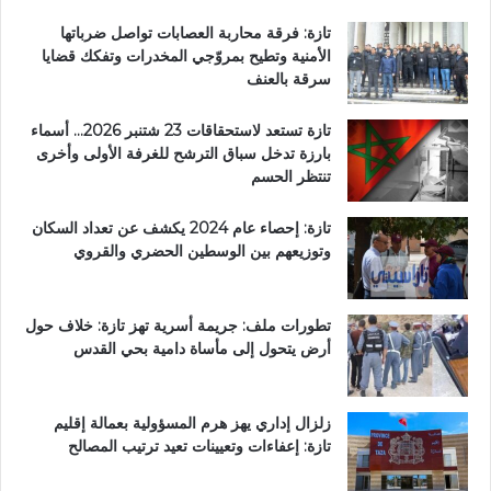
تازة: فرقة محاربة العصابات تواصل ضرباتها
الأمنية وتطيح بمروّجي المخدرات وتفكك قضايا
سرقة بالعنف
تازة تستعد لاستحقاقات 23 شتنبر 2026… أسماء
بارزة تدخل سباق الترشح للغرفة الأولى وأخرى
تنتظر الحسم
تازة: إحصاء عام 2024 يكشف عن تعداد السكان
وتوزيعهم بين الوسطين الحضري والقروي
تطورات ملف: جريمة أسرية تهز تازة: خلاف حول
أرض يتحول إلى مأساة دامية بحي القدس
زلزال إداري يهز هرم المسؤولية بعمالة إقليم
تازة: إعفاءات وتعيينات تعيد ترتيب المصالح