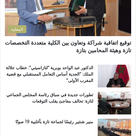
ر
ا
ة
و
ل
ا
ن
ق
ل
ي
ر
ت
المحلية
ب
ر
.
ا
توقيع اتفاقية شراكة وتعاون بين الكلية متعددة التخصصات
.
ب
تازة وهيئة المحامين بتازة
و
ي
أ
ة
س
ت
الدكتور عبد الواحد بوبرية “لتازاسيتي”: خطاب جلالة
و
ت
الملك: “الجدية أساس التعامل المستقبلي مع قضية
ا
و
المغرب الأولى”
ق
ج
ب
ب
تطورات جديدة في سباق رئاسة المجلس الجماعي
ت
و
لتازة: تحالف مفاجئ يقلب التوقعات
ا
س
ز
ا
ة
م
ت
ا
منير شنتير رئيسًا لجماعة تازة بأغلبية 19 صوتًا
ح
ل
ت
ا