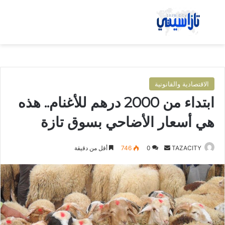
بحث عن
الق
الاقتصادية والقانونية
ابتداء من 2000 درهم للأغنام.. هذه
هي أسعار الأضاحي بسوق تازة
TAZACITY
أ
0
746
أقل من دقيقة
ر
س
ل
ب
ر
ي