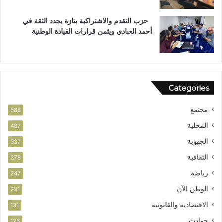
ا
س
ل
ت
حزب التقدم والاشتراكية بتازة يجدد الثقة في
م
ح
أحمد العبادي ويثمن قرارات القيادة الوطنية
ج
ق
ه
ا
ر
ق
ا
ل
Categories
و
ط
مجتمع
ن
588
ي
المحلية
487
الجهوية
337
الثقافية
278
رياضة
247
الوطن الآن
221
الاقتصادية والقانونية
131
حوادث
126