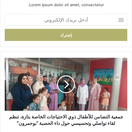
Lorem ipsum dolor sit amet, consectetur.
أ
د
خ
ل
ب
ر
ي
د
ج
ك
م
ا
ع
ل
ي
إ
ة
ل
ا
ك
ل
ت
ت
ر
ض
و
ا
جمعية التضامن للأطفال ذوي الاحتياجات الخاصة بتازة، تنظم
ن
م
لقاء تواصلي وتحسيسي حول داء الحصبة "بوحمرون"
ي
ن