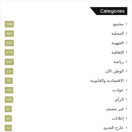
ل
ص
Categories
و
ا
ط
ل
مجتمع
ن
ا
588
ي
س
المحلية
487
ت
الجهوية
ث
337
م
الثقافية
278
ا
ر
رياضة
247
الوطن الآن
221
الاقتصادية والقانونية
131
حوادث
126
الرأي
106
غير مصنف
37
إعلانات
20
خارج الحدود
12