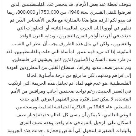
نتوقف لحظة عند بعض الأرقام. قد ينحصر عدد الفلسطينيين الذين
تعرضوا للنقل القسري سنة 1948، بين 750،000 أو 800،000، ربما
قد يبدو لكم الرقم متواضعًا بالمقارنة مع ملايين الأشخاص الذين تم
نقلهم في أوروبا إبان الحرب العالمية الثانية، أو التجاوزات التي
حدثت في أفريقيا أواخر القرن العشرين ، وبداية القرن الواحد
والعشرين ، ولكن في مثل هذه الظروف يجب أن ننظر في النسب
المئوية، إذا كنا نريد فهم عمق المأساة التي حلت بالفلسطينيين. لقد
تم طرد نصف السكان الأصليين الذين كانوا يعيشون في فلسطين،
وتم تدمير نصف مدنها وقراها، استطاع القليل من المطرودين العودة
إلى قراهم ومدنهم، لكن ما يرفع من درجة مأساوية الحالة
الفلسطينية ،هو عدم فهم لماذا تم تجاهل هذه الجريمة التي ارتكبت
في العصر الحديث، رغم تواجد صحفيين أجانب ومراقبين من الأمم
المتحدة، لا يمكن تقبل فكرة محو التطهير العرقي الذي حدث
بفلسطين عام 1948 من الذاكرة الجماعية العالمية ومسحه من
الوعي العالمي، لا يمكن أن ينسى كل العالم حقيقة إجبار نصف
السكان على الرحيل بالقوة في عام واحد، وهدم نصف القرى
والبلدات الصغيرة، لتتحول إلى أنقاض وحجارة ، حدثت هذه الجريمة