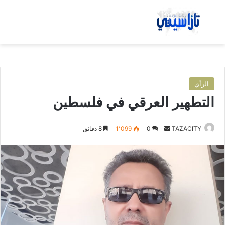
بحث عن
الق
الرأي
التطهير العرقي في فلسطين
TAZACITY
أ
0
1٬099
8 دقائق
ر
س
ل
ب
ر
ي
د
ا