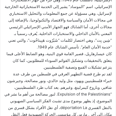
الإسرائيلي. اسم “الموساد” يشير إلى الخدمة الاستخباراتية الخارجية
لإسرائيل، وهي مسؤولة عن جمع المعلومات والتحليل الاستخباري
في مجالات الأمان والسياسة والاقتصاد والتكنولوجيا، بالإضافة إلى
مجالات أخرى، أما الشاباك فهو الجهاز الأمني الإسرائيلي الرئيسي
المعني بالأمان الداخلي والاستخبارات الداخلية. يُعرف رسمياً بـ
“شِين بِت”، وهي اختصار لكلمات “شَيْرُوت هَبِيتاخُوت”، والتي تعني
“خدمة الأمان العام”. تأسس الشاباك عام 1949.
كان عيسارهاريل، قصير القامة قوي البنية، وهو الضابط الأعلى فيما
يتعلق بالتحقيقات وتشكيل القوائم السوداء للمطلوبين، كما كان
يتزعم تشكيلات القمع وتصفية الفلسطينيين.
لقد تم طرح قضية التطهير العرقي في فلسطين من طرف عدة
خبراء فلسطينيين ويهود، مثل وليد خالدي، ونور مصالحة، وجيرشون
شافير، وباروخ كيمرلينغ، وغيرهم. يعد كتاب طرد الفلسطينيين،
“Expulsion of the Palestinians. لنور مصالحة من أهم ما نشر في
الموضوع، إذ يظهر بوضوح مدى تشبث الفكر السياسي الصهيوني
بالنقل القسري déportation La، أي نقل الأفراد بشكل قسري من
مكان إلى آخر . مارس كل مؤسسي الحركة الصهيونية فعل النقل