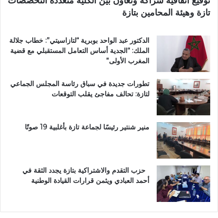
توقيع اتفاقية شراكة وتعاون بين الكلية متعددة التخصصات
ب
اً
تازة وهيئة المحامين بتازة
ي
ب
ة
م
ت
غ
الدكتور عبد الواحد بوبرية “لتازاسيتي”: خطاب جلالة
ت
ا
الملك: “الجدية أساس التعامل المستقبلي مع قضية
و
ر
المغرب الأولى”
ج
ب
ب
ة
تطورات جديدة في سباق رئاسة المجلس الجماعي
و
ا
لتازة: تحالف مفاجئ يقلب التوقعات
س
ل
ا
ع
م
ا
ا
ل
منير شنتير رئيسًا لجماعة تازة بأغلبية 19 صوتًا
ل
م
ا
ل
س
ت
ت
ع
حزب التقدم والاشتراكية بتازة يجدد الثقة في
ح
ز
أحمد العبادي ويثمن قرارات القيادة الوطنية
ق
ي
ا
ز
ق
ف
ا
ر