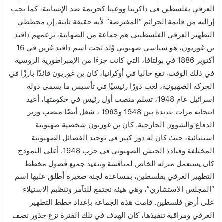
العرقي بفلسطين في ذاكرتنا ووعينا كجريمة ضد الإنسانية، كما يجب
إزالته من قائمة الجرائم “المفترضة” لأنه حقيقة ثابتة. إن مخططي
التطهير العرقي الفلسطيني هم جماعة من الصهاينة، تزعمهم دافيد
بن غوريون، هو سياسي صهيوني وُلد تحت اسم دافيد غرين في 16
أكتوبر 1886 في بولتافا، التي كانت جزءًا من الإمبراطورية الروسية
في ذلك الوقت، تقع حاليا في أوكرانيا، كان بن غوريون قائدًا بارزًا في
الحركة الصهيونية، لعب دورًا رئيسيًا في تأسيس ما يسمى دولة
إسرائيل عام 1948، تسلم منصب أول رئيس في حكومتها، أعيد
انتخابه مرات عديدة بين 1948 و1963 ، شغل أيضًا منصب وزير
الدفاع والشؤون الخارجية. كان بن غوريون شخصية صهيونية
استثنائية، حيث كان له دور كبير في توحيد الفصائل الصهيونية
المختلفة وقيادة الجيش الصهيوني في حرب 1948. أعلى النموذج
كان يستعمل منزله الخاص لمناقشة وتنفيذ جميع فصول مخطط
التطهير العرقي بفلسطين، بمساعدة لجنة صغيرة أطلق عليها اسم
“المجلس الاستشاري”، وهي هيئة تجتمع للتآمر وتنظيم الاستيلاء
على أرض فلسطين. قامت هذه الجماعة بإعداد خطط التطهير
العرقي ومراقبة تنفيذها، كان الهدف في تلك الفترة نزع جذور نصف