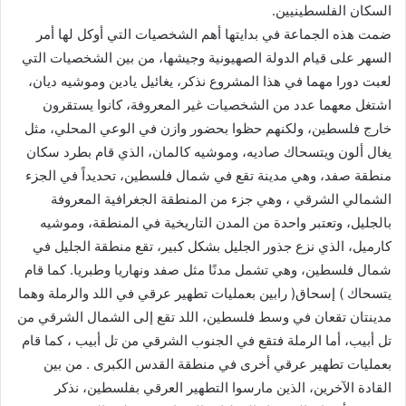
السكان الفلسطينيين.
ضمت هذه الجماعة في بدايتها أهم الشخصيات التي أوكل لها أمر
السهر على قيام الدولة الصهيونية وجيشها، من بين الشخصيات التي
لعبت دورا مهما في هذا المشروع نذكر، يغائيل يادين وموشيه ديان،
اشتغل معهما عدد من الشخصيات غير المعروفة، كانوا يستقرون
خارج فلسطين، ولكنهم حظوا بحضور وازن في الوعي المحلي، مثل
يغال ألون ويتسحاك صاديه، وموشيه كالمان، الذي قام بطرد سكان
منطقة صفد، وهي مدينة تقع في شمال فلسطين، تحديداً في الجزء
الشمالي الشرقي ، وهي جزء من المنطقة الجغرافية المعروفة
بالجليل، وتعتبر واحدة من المدن التاريخية في المنطقة، وموشيه
كارميل، الذي نزع جذور الجليل بشكل كبير، تقع منطقة الجليل في
شمال فلسطين، وهي تشمل مدنًا مثل صفد ونهاريا وطبريا. كما قام
يتسحاك ) إسحاق( رابين بعمليات تطهير عرقي في اللد والرملة وهما
مدينتان تقعان في وسط فلسطين، اللد تقع إلى الشمال الشرقي من
تل أبيب، أما الرملة فتقع في الجنوب الشرقي من تل أبيب ، كما قام
بعمليات تطهير عرقي أخرى في منطقة القدس الكبرى . من بين
القادة الآخرين، الذين مارسوا التطهير العرقي بفلسطين، نذكر