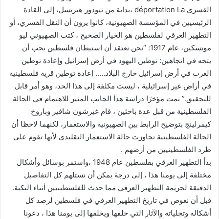
القسري déportation La ،بداية من ثيودور هيرتسل، إلى القادة
الرئيسيين في المؤسسة الصهيونية، كانوا يرون أن النقل القسري، أو
التطهير العرقي لفلسطين هو الخيار الصحيح ، كتب الصهيوني ليو
موتسكين، عام 1917: “نحن نعتقد أن استيطان فلسطين يجب أن
يتجه في اتجاهين: توطين اليهود في أرض إسرائيل وإعادة توطين
العرب في أرض إسرائيل خارج البلاد….. إعادة توطين قرية فلسطينية
في أراض غير إسرائيلية ، ليست مكلفة إلى هذا الحد، وهو أمر قابل
للتحقيق.” تمت مؤخرًا دراسة هذأ الجانب المثير للاهتمام في الحالة
الفلسطينية من قبل عدة باحثين ، قام غيرشون شافير وباروخ
كيمرلينج بتوضيح الرابط بين الصهيونية والاستعمار، لكنهما لاحظا أن
الحالة الفلسطينية تجاوزت حالة الاستعمار التقليدي لأنها تقوم على
طرد الفلسطينيين من أرضهم .
بدأ التطهير العرقي بفلسطين عام 1948 ،واستمر بوسائل وأشكال
مختلفة إلى يومنا هذا ، إلى درجة يمكن أن نستلهم كل التفاصيل
الدقيقة لجريمة التطهير العرقي مما حدث للفلسطينيين أثناء النكبة.
قبل أن نغوص في تاريخ التطهير العرقي في فلسطين لرصد كل
أشكاله وتجلياته والآثار التي خلفها ويخلفها إلى يومنا هذا ، دعونا