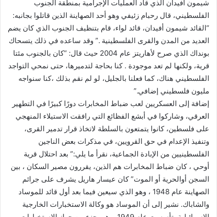
شيمون أفيدان الذي قاد العمليات الإجرامية بمنطقة الجنوب
الفلسطيني، قال رحبام زئيفي وهو أحد الصهاينة الذين قاتلوا بجانبه:
“القائد شيمون أفيدان، قائد لواء، قام بتنظيف الجنوب الذي كان يضم
العديد من المدن والقرى الفلسطينية .” وقد ساعده في ذلك يتسحاك
بونداك الذي صرح لأهاريتز عام 2004 حيث قال: “كان بالجنوب مئتا
قرية، ولكنها لم تعد موجودة . كنا بحاجة لتدميرها، حتى نمحي التواجد
الفلسطيني هناك، كما فعلنا بالجليل، لو لم نقم بذلك ،كنا سنواجه
مليون فلسطيني إضافي.”
إضافة إلى العسكريين لعب ضباط المخابرات دورًا كبيرًا في التطهير
العرقي، وشاركوا في أبشع الفظائع التي رافقت الاستيلاء المنهجي
على فلسطين، كانوا يتمتعون بالسلطة لاتخاذ قرار تدمير القرى،
وتنفيذ الإعدام في حق القرويين، في مذكرات بعض الناجين
الفلسطينيين من الإبادة الجماعية، نقرأ ما يلي:” بعد احتلال قرية
أوحي ، كان ضباط المخابرات هم الذين، يقررون مصير السكان ، بين
السجن أوالحرية أو الموت” كان عيسار هاريل يشرف على جرائم
الصهاينة عام 1948 ، وهو الذي سيعين فيما بعد أول قائد للموساد
والشاباك. نشير إلى أن الموساد هو وكالة الاستخبارات الخارجية
الإسرائيلية، تأسست عام 1949، وهي جزء من جهاز الاستخبارات