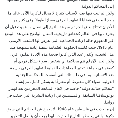
إلى المحاكم الدولية.
ولكن لم تبت فيها بعد، لأسباب كثيرة لا مجال لذكرها الآن . غالبا ما
يأخذ البت في قضايا التطهير العرقي مسارًا طويلاً، وفي كثير من
الأحيان تحتاج بعض الجرائم من هذا النوع إلى نضال مستميت قبل أن
يعترف بها في العالم كحقائق تاريخية، المثال الواضح على هذا الوضع
غير المفهوم حالة الإبادة الجماعية التي تعرض لها الشعب الأرمني
عام 1915، حيث قامت الحكومة العثمانية بتنفيذ إبادة ممنهجة ضد
هذا الشعب، ويُقدر عدد الذين كانوا ضحية هذه الإبادة بمليون فرد،
ولكن لحد الآن لم تتم محاكمة أي شخص، سواء بشكل فردي أم
كعضو في جماعة. تعتبر المعاهدات الدولية التطهير العرقي جريمة
ضد الإنسانية، بما في ذلك تلك التي أسست للمحكمة الجنائية
الدولية، سواء كان مفترضًا أم معترفًا به بشكل كامل، تم إنشاء
“محاكم جنائية دولية” خاصة في لاهاي لمتابعة المجرمين بعد انهيار
يوغوسلافيا السابقة، والمتسببين في الإبادة البشرية التي حدثت في
رواندا.
إن ما حدث في فلسطين عام 1948، لا يخرج عن الجرائم التي سبق
ذكرها والتي يحفظها التاريخ الحديث، لهذا يجب أن يتأصل التطهير