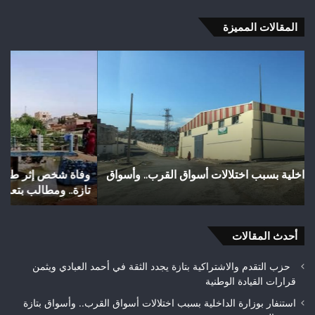
المقالات المميزة
وفاة
واد
شخص
اجع
إثر
بتا
طعنة
شري
بالسلاح
مائ
الأبيض
يتح
بوادي
إلى
بوزملان
بؤر
وفاة شخص إثر طعنة بالسلاح الأبيض بوادي بوزملان ضواحي
و
ضواحي
للت
تازة.. ومطالب بتعزيز الأمن
ح
تازة..
ويب
ومطالب
حلم
بتعزيز
متن
الأمن
أحدث المقالات
بيئ
حزب التقدم والاشتراكية بتازة يجدد الثقة في أحمد العبادي ويثمن
قرارات القيادة الوطنية
استنفار بوزارة الداخلية بسبب اختلالات أسواق القرب.. وأسواق بتازة