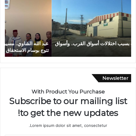
د
م
ا
ر
ل
ك
ل
ز
ه
ا
ا
ل
عبد الله الشاوي.. مسيرة نصف قرن في خدمة الإدارة الترابية
ا
ل
ج
تتوج بوسام الاستحقاق الوطني
ب
ش
ه
ا
و
و
ي
ي
ل
.
ل
Newsletter
.
ا
م
س
With Product You Purchase
س
ت
Subscribe to our mailing list
ي
ث
ر
م
to get the new updates!
ة
ا
ن
ر
Lorem ipsum dolor sit amet, consectetur.
ص
ب
ف
ف