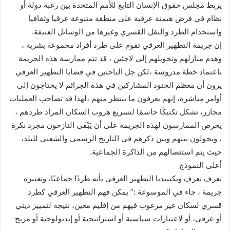
يربط مجلس حقوق الإنسان التابع للأمم المتحدة بين رغبة دولة أو
نظام في فرض هيمنة عرقية على منطقة متنوعة عرقيا وثقافيا
واستخدام الطرد والنقل القسري وغيرها من الوسائل العنيفة.
إن جريمة التطهير العرقي تقوم على طرد أفراد مجموعة بشرية ،
وهدم منازلهم وتحويلهم إلى لاجئين ، قد تتم ممارسة هذه الجريمة
باعتماد خطة مدروسة ،لكن جل الباحثين في قضايا التطهير العرقي
يرون أن معظم الجنود المشاركين في هذه الجرائم لا يحتاجون إلى
أوامر مباشرة، إنهم يعرفون ما ينتظر منهم ،لهذا قد تصاحب العمليات
مجازر، تشكل تكتيكًا حاسمًا لتسريع هروب السكان المراد طردهم ،
يحرص الممارسون لهذه الجريمة على أن يَبْقَى النازحون مجرد نكرة
، ويحولون بينهم وبين ذكرهم في التاريخ الرسمي والشعبي للبلد،
حيث يتم استئصالهم من الذاكرة الجماعية.
أعلى النموذج
تعرف تعرف ويكيبيديا التطهير العرقي بأنه طردًا جماعيًا، وتعتبره
جريمة ، جاء في الموسوعة :” يمكن فهم التطهير العرقي كطرد
قسري لسكان غير مرغوب فيهم من إقليم معين، نتيجة لتمييز ديني
أو عرقي، أو لاعتبارات سياسية أو استراتيجية أو إيديولوجية أو مزيج