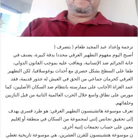
إ
ل
ك
ت
ر
و
ترجمة وإعداد عبد المجيد طعام ( بتصرف (
ن
أصبح اليوم مفهوم التطهير العرقي محددا بدقة كبيرة، يصنف في
ي
خانة الجرائم ضد الإنسانية، ويعاقب عليه بموجب القانون الدولي،
ا
طفا على السطح بشكل حصري مع أحداث يوغوسلافيا، لكن التطهير
العرقي كحرمان جماعي من الحق في العيش له جذور قديمة، فقد
عمد الغزاة الأجانب على ممارسته بانتظام ضد السكان الأصليين، كما
مورس على نطاق واسع خلال الحرب العالمية الثانية من قبل النازيين
وحلفائهم.
تعرف موسوعة هاتشينسون التطهير العرقي: هو طرد قسري يهدف
إلى تحقيق تجانس إثني لمجموعة من السكان في منطقة أو إقليم
معين على حساب تجمعات إثنية أخرى.
ن موسوعة هتشينسون للقرن العشرين، هي موسوعة تاريخية تغطي