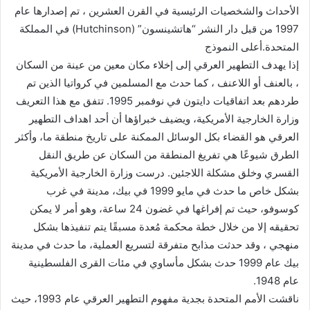
الأحداث والشخصيات الرئيسية في القرن العشرين ، تم إصدارها عام
1997 من قبل دار النشر “هاتشينسون” (Hutchinson) في المملكة
المتحدة.أعلى النموذج
إذا يهدف التطهير العرقي إلى إخلاء مكان معين من عينة من السكان
، بالعنف أو اللاعنف ، كما حدث مع المسلمين في كرواتيا الذين تم
طردهم بعد اتفاقيات دايتون في نوفمبر 1995. تتفق مع هذا التعريف
وزارة الخارجية الأمريكية، ويضيف خبراؤها أن أحد اهداف التطهير
العرقي هو القضاء بكل الوسائل الممكنة على تاريخ منطقة ما، وأكثر
الطرق شيوعًا هي تفريغ المنطقة من السكان عن طريق النقل
القسري وخلق مشكلة اللاجئين. درست وزارة الخارجية الأمريكية
بشكل خاص ما حدث في مايو 1999 في بيك، مدينة في غرب
كوسوفو، حيث تم إفراغها في غضون 24 ساعة، وهو أمر لا يمكن
تحقيقه إلا من خلال خطة محكمة مُعدة مسبقًا يتم تنفيذها بشكل
منهجي ، وقد حدثت مذابح متفرقة لتسريع العملية، ما حدث في مدينة
بيك عام 1999 حدث بشكل مأساوي في مئات القرى الفلسطينية
عام 1948.
ناقشت الأمم المتحدة بجدية مفهوم التطهير العرقي عام 1993، حيث