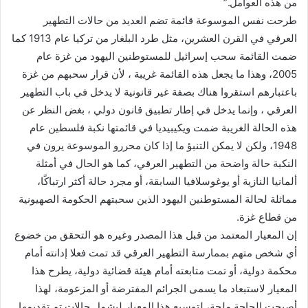
من هذه العوامل.”
طرحت نفس الموسوعة قائمة تضم العديد من حالات التطهير
العرقي في القرن العشرين، مثل طرد البلغار من تركيا عام 1913 كما
ضمت القائمة سحب إسرائيل للمستوطنين اليهود من غزة عام
2005، وهذا ما يجعل هذه القائمة غريبة ، لأن قرار سحبهم من غزة
باعتبارهم استقروا هناك بصفة غير قانونية لا يدخل في باب التطهير
العرقي ، وإنما يدخل في إطار تطبيق قانون دولي ، بغض النظر عن
هذه الحالة الغريبة ضمت ويكيبيديا في قائمتها نكبة فلسطين عام
1948، ولكن لا يمكن التنبؤ ما إذا كان محررو الموسوعة يرون في
النكبة حالة واضحة من التطهير العرقي، كما هو الحال في أمثلة
ألمانيا النازية أو يوغوسلافيا السابقة، أو مجرد حالة أكثر ارتباكًا،
مماثلة لحالة المستوطنين اليهود الذين سحبتهم الحكومة الصهيونية
من قطاع غزة.
إن المعيار المعتمد من قبل هذا المصدر وغيره هو التحقق من خضوع
أي شخص متهم بممارسة التطهير العرقي قد تمت فعلا إدانته أمام
محكمة دولية، أو تمت متابعته أمام هيئة قضائية دولية، يطرح هذا
المعيار لاستبعاد ما يسمى الجرائم المفترضة أو المزعومة، لهذا
أصبحت الحاجة ملحة، لتوسيع هذا المعيار ليشمل حالات تم تقديمها