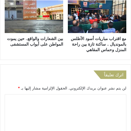
ف
ي
د
ة
م
ن
مع اقتراب مباريات أسود الأطلس
بين الشعارات والواقع.. حين يموت
إ
بالمونديال .. ساكنة تازة بين راحة
المواطن على أبواب المستشفى
س
المنزل وحماس المقاهي
ت
ي
ر
ا
اترك تعليقاً
د
أ
لن يتم نشر عنوان بريدك الإلكتروني.
الحقول الإلزامية مشار إليها بـ
*
ض
ا
ا
ح
ي
ل
ا
ت
ل
ع
ع