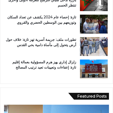
بارزة تدخل سباق الترشح للغرفة الأولى وأخرى
تنتظر الحسم
تازة: إحصاء عام 2024 يكشف عن تعداد السكان
وتوزيعهم بين الوسطين الحضري والقروي
تطورات ملف: جريمة أسرية تهز تازة: خلاف حول
أرض يتحول إلى مأساة دامية بحي القدس
زلزال إداري يهز هرم المسؤولية بعمالة إقليم
تازة: إعفاءات وتعيينات تعيد ترتيب المصالح
Featured Posts
ع
ا
ب
ل