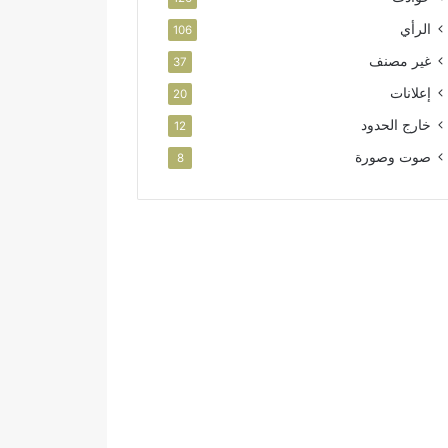
الرأي
106
غير مصنف
37
إعلانات
20
خارج الحدود
12
صوت وصورة
8