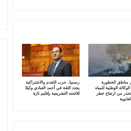
س
ض
ت
ة
ا
ذ
ج
ل
ا
ل
ز
ي
ن
ا
ل
 مناطق الخطورة
رسميا.. حزب التقدم والاشتراكية
ع
لوكالة الوطنية للمياه
يجدد الثقة في أحمد العبادي وكيلا
ا
تحذر من ارتفاع خطر
للائحته التشريعية بإقليم تازة
ب
غابوية
د
ي
ن