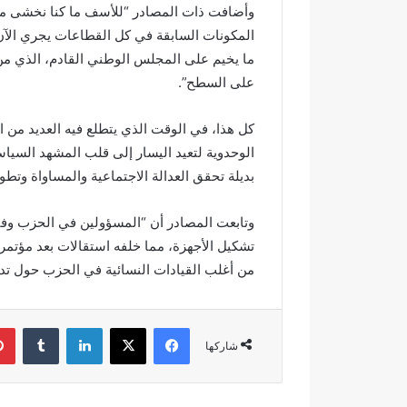
وأضافت ذات المصادر “للأسف ما كنا نخشى من
د
أ
المكونات السابقة في كل القطاعات يجري الآن 
ي
ج
ا
و
ما يخيم على المجلس الوطني القادم، الذي من ا
ج
ا
على السطح”.
ع
ء
وادي اجعونة بتازة… شريان مائي
في أجواء إيما
و
إ
يتحول إلى بؤرة للتلوث ويبدد حلم
بخمسة من ح
كل هذا، في الوقت الذي يتطلع فيه العديد من ا
ن
ي
متنزه بيئي
بدار القرآن 
الوحدوية لتعيد اليسار إلى قلب المشهد السيا
ة
م
ب
ا
بديلة تحقق العدالة الاجتماعية والمساواة وتطور
ت
ن
ا
ي
وتابعت المصادر أن “المسؤولين في الحزب وفي ا
ز
ة
تشكيل الأجهزة، مما خلفه استقالات بعد مؤتمر
ة
م
…
ه
من أغلب القيادات النسائية في الحزب حول تدبي
ش
ي
ر
ب
ي
ة
فيسبوك
‫X
لينكدإن
‏Tumblr
ا
.
شاركها
ن
.
م
ا
ا
ل