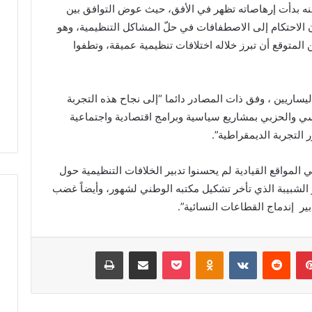
ه بدأت إرهاصاته تظهر في الأفق، حيث عوض التوافق بين
م
الاحتكام إلى الاصطفافات في حلّ المشاكل التنظيمية، وهو
ي
اً
لمتوقع أن تبرز خلاله اختلافات تنظيمية عميقة، وتطفوا
.
.
نية مهيبة.. الاحتفاء
رسمياً.. عمر البالي يدخل سباق
ع
فظة القرآن الكريم
الانتخابات التشريعية بدائرة تازة
ليساريين ، وفق ذات المصادر دائما “إلى نجاح هذه التجربة
م
المشور بتازة
مرشحاً لحزب النهضة
سي والحزبي بمشاريع سياسية وبرامج اقتصادية واجتماعية
ر
ا
 التجربة الديمقراطية”.
ل
ب
لمواقع القيادية لم يحسنوا تدبير الخلافات التنظيمية حول
ا
 الشبيبة الذي تأخر تشكيل مكتبه الوطني لشهور، وأيضاً غضب
ل
ي
ر إندماج القطاعات النسائية”.
ي
د
خ
بينتيريست
‏Reddit
‏VKontakte
Odnoklassniki
‫Pocket
مشاركة عبر البريد
طباعة
ل
س
ب
ا