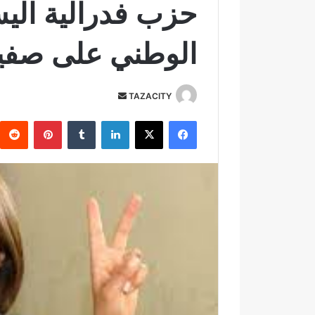
حزب فدرالية الي
الوطني على صفي
TAZACITY
أ
ر
فيسبوك
‫X
لينكدإن
‏Tumblr
بينتيريست
س
ل
ب
ر
ي
د
ا
إ
ل
ك
ت