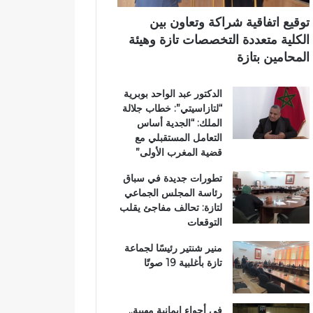
ر
ي
ي
ي
م
توقيع اتفاقية شراكة وتعاون بين
ق
ي
الكلية متعددة التخصصات تازة وهيئة
ب
ب
المحامين بتازة
ج
ت
م
ا
الدكتور عبد الواحد بوبرية
ا
ز
“لتازاسيتي”: خطاب جلالة
ع
ة
الملك: “الجدية أساس
ة
التعامل المستقبلي مع
ب
قضية المغرب الأولى”
ن
ي
تطورات جديدة في سباق
ل
رئاسة المجلس الجماعي
ن
لتازة: تحالف مفاجئ يقلب
ت
التوقعات
منير شنتير رئيسًا لجماعة
تازة بأغلبية 19 صوتًا
في أجواء إيمانية مهيبة..