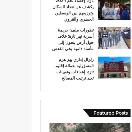
تازة: إحصاء عام 2024
يكشف عن تعداد السكان
وتوزيعهم بين الوسطين
الحضري والقروي
تطورات ملف: جريمة
أسرية تهز تازة: خلاف
حول أرض يتحول إلى
مأساة دامية بحي القدس
زلزال إداري يهز هرم
المسؤولية بعمالة إقليم
تازة: إعفاءات وتعيينات
تعيد ترتيب المصالح
Featured Posts
ح
ب
ا
و