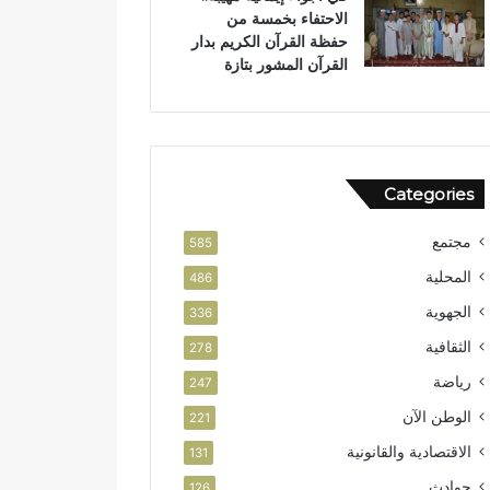
الاحتفاء بخمسة من
حفظة القرآن الكريم بدار
القرآن المشور بتازة
Categories
مجتمع
585
المحلية
486
الجهوية
336
الثقافية
278
رياضة
247
الوطن الآن
221
الاقتصادية والقانونية
131
حوادث
126