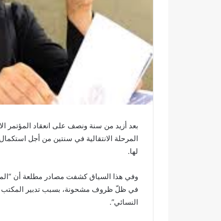
ر
و
ن
ي
ا
بعد أزيد من سنة ونصف على انعقاد المؤتمر ال
المرحلة الانتقالية في سنتين من أجل استكمال 
لها.
وفي هذا السياق كشفت مصادر مطلعة أن “المجل
في ظلّ ظروف مشحونة، بسبب تدبير المكتب ال
النسائي”.
و
ف
ا
ي