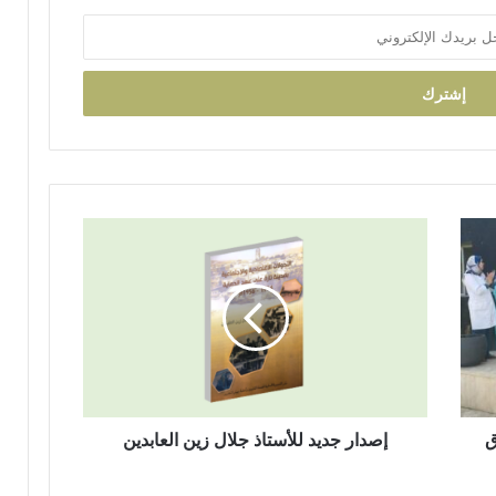
د
ا
ئ
ر
ة
ت
ا
ز
ة
م
إ
ر
ص
ش
د
ح
ا
اً
ر
ل
ج
ح
د
ز
ي
ب
د
ا
ق
ل
إصدار جديد للأستاذ جلال زين العابدين
ل
ل
ن
أ
ه