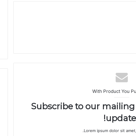
ق
ا
ل
ا
ن
ت
خ
ا
ب
ا
ت
ا
ل
ت
With Product You P
ش
ر
Subscribe to our mailing 
ي
ع
updates
ي
ة
Lorem ipsum dolor sit amet,
ب