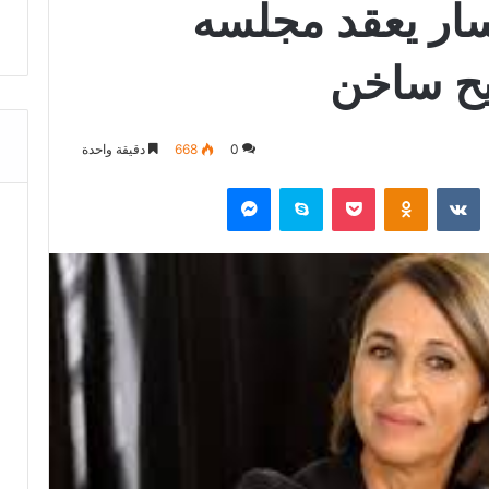
سار يعقد مجلسه
ح ساخن
0
668
دقيقة واحدة
‏Reddit
‏VKontakte
Odnoklassniki
‫Pocket
سكايب
ماسنجر