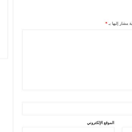
ل
ا
ف
ت
ة مشار إليها بـ
*
ت
ا
ح
ب
ط
و
ل
ة
ع
ص
ب
ة
ف
ا
س
م
الموقع الإلكتروني
ك
ن