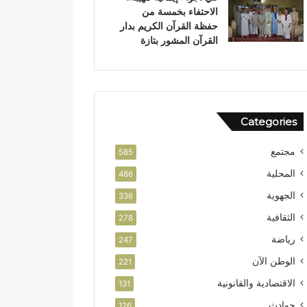
الاحتفاء بخمسة من
حفظة القرآن الكريم بدار
القرآن المشور بتازة
Categories
مجتمع
585
المحلية
486
الجهوية
336
الثقافية
278
رياضة
247
الوطن الآن
221
الاقتصادية والقانونية
131
حوادث
126