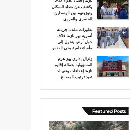
تازة: إحصاء عام 2024
يكشف عن تعداد السكان
وتوزيعهم بين الوسطين
الحضري والقروي
تطورات ملف: جريمة
أسرية تهز تازة: خلاف
حول أرض يتحول إلى
مأساة دامية بحي القدس
زلزال إداري يهز هرم
المسؤولية بعمالة إقليم
تازة: إعفاءات وتعيينات
تعيد ترتيب المصالح
Featured Posts
ب
و
و
ا