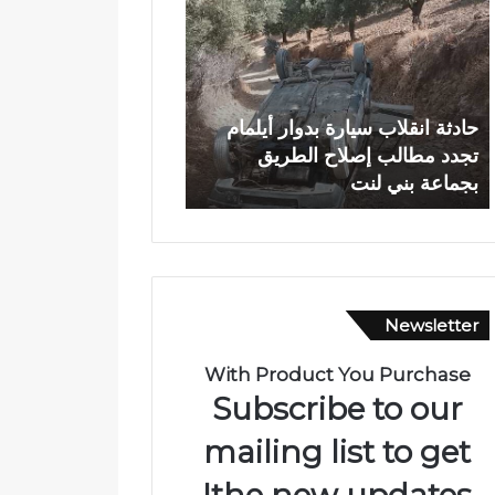
ح
د
ل
ي
و
ا
.
ج
.
ع
وادي اجعونة بتازة… 
غ
و
بوحلو.. غرق شقيقتين تنتهي بوفاتهما
يتحول إلى بؤرة للتلو
ر
ن
بالمستشفى الإقليمي بتازة
متنزه بيئي
ق
ة
ش
ب
ق
ت
ي
ا
ق
ز
ت
ة
Newsletter
ي
…
ن
ش
ت
ر
With Product You Purchase
ن
ي
Subscribe to our
ت
ا
ه
ن
mailing list to get
ي
م
the new updates!
ب
ا