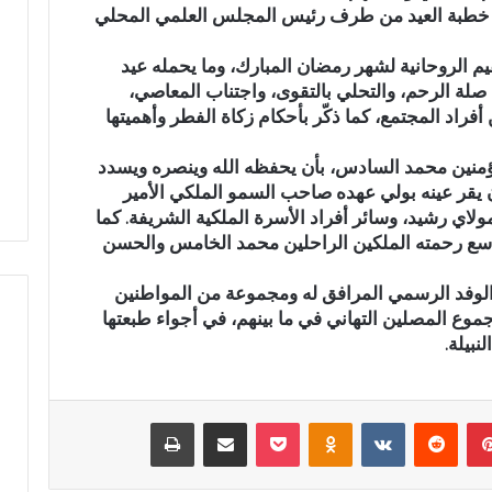
قى خطبة العيد من طرف رئيس المجلس العلمي المحلي
د
ث
الروحانية لشهر رمضان المبارك، وما يحمله عيد
ة
ى صلة الرحم، والتحلي بالتقوى، واجتناب المعاصي،
ا
أفراد المجتمع، كما ذكّر بأحكام زكاة الفطر وأهميتها
ن
ر البالي يدخل سباق
حادثة انقلاب سيارة بدوار أيلمام
ق
التشريعية بدائرة تازة
تجدد مطالب إصلاح الطريق
ل
لمؤمنين محمد السادس، بأن يحفظه الله وينصره ويسدد
زب النهضة
بجماعة بني لنت
ا
 يقر عينه بولي عهده صاحب السمو الملكي الأمير
ب
لاي رشيد، وسائر أفراد الأسرة الملكية الشريفة. كما
س
واسع رحمته الملكين الراحلين محمد الخامس والحسن
ي
ا
 والوفد الرسمي المرافق له ومجموعة من المواطنين
ر
جموع المصلين التهاني في ما بينهم، في أجواء طبعتها
ة
نبيلة.
ب
د
و
ا
بينتيريست
‏Reddit
‏VKontakte
Odnoklassniki
‫Pocket
مشاركة عبر البريد
طباعة
ر
أ
ي