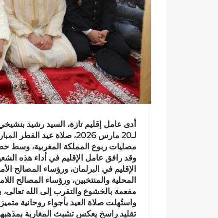
ر
و
ن
ي
ا
لـ20 مارس 2026، صلاة عيد ال
مصليات ربوع المملكة المغربية، وسط حض
وقد رافق عامل الإقليم في أداء هذه الشعي
الإقليم في البرلمان، ورؤساء المصالح الأ
المحلية والمنتخبين، ورؤساء المصالح الل
مفعمة بالخشوع والتقرب إلى الله تعالى، ب
واستُهلت صلاة العيد بأجواء روحانية متمي
ف
ر
تقليد راسخ يعكس تشبث المغاربة بمذهبهم 
ي
س