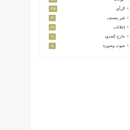
الرأي
106
غير مصنف
37
إعلانات
20
خارج الحدود
12
صوت وصورة
8