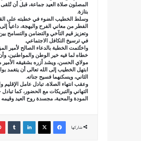
المصلون صلاة العيد جماعة، قبل أن تُل
أ
م
بتازة.
ج
ي
وسلط الخطيب الضوء في خطبته على القيم 
و
اً
الفطر من معاني الفرح والبهجة، داعياً إل
ا
.
وتعزيز قيم التآخي والتضامن والتسامح بين 
ء
.
ن مائي
في أجواء إيمانية مهيبة.. الاحتفاء
رسمياً.. عم
إ
ع
في ترسيخ التكافل الاجتماعي.
بدد حلم
بخمسة من حفظة القرآن الكريم
الانتخابات 
ي
م
واختُتمت الخطبة بالدعاء الصالح لأمير ا
بدار القرآن المشور بتازة
مرشحاً لح
م
ر
خطاه لما فيه خير الوطن والمواطنين، وأن
ا
ا
مولاي الحسن، ويشد أزره بشقيقه الأمير مو
ن
ل
ابتهل الخطيب إلى الله تعالى أن يتغمد ب
ي
ب
الثاني، ويسكنهما فسيح جناته.
ة
ا
وعقب انتهاء الصلاة، تبادل عامل الإقليم
م
ل
التهاني والتبريكات مع الحضور، كما تبادل 
ه
ي
المودة والمحبة، مجسدة روح العيد وقيمه ال
ي
ي
ب
د
ة
خ
.
ل
فيسبوك
‫X
لينكدإن
‏Tumblr
.
س
شاركها
ا
ب
ل
ا