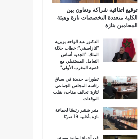
ي
ي
ي
م
ب
توقيع اتفاقية شراكة وتعاون بين
ي
د
الكلية متعددة التخصصات تازة وهيئة
ب
د
المحامين بتازة
ت
ح
ا
ل
الدكتور عبد الواحد بوبرية
ز
م
“لتازاسيتي”: خطاب جلالة
ة
م
الملك: “الجدية أساس
ت
التعامل المستقبلي مع
ن
قضية المغرب الأولى”
ز
ه
تطورات جديدة في سباق
ب
رئاسة المجلس الجماعي
ي
لتازة: تحالف مفاجئ يقلب
ئ
التوقعات
ي
منير شنتير رئيسًا لجماعة
تازة بأغلبية 19 صوتًا
في أجواء إيمانية مهيبة..