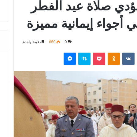
يؤدي صلاة عيد الفطر
 أجواء إيمانية مميزة
0
659
دقيقة واحدة
‏Reddit
‏VKontakte
Odnoklassniki
‫Pocket
سكايب
ماسنجر