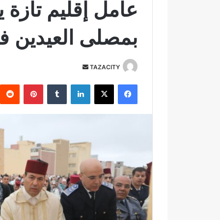
عامل إقليم تازة 
بمصلى العيدين في
TAZACITY
أ
ر
فيسبوك
‫X
لينكدإن
‏Tumblr
بينتيريست
س
ل
ب
ر
ي
د
ا
إ
ل
ك
ت