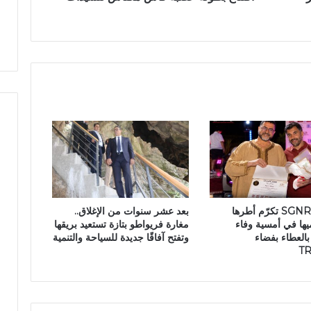
ي
ب
ي
ن
ا
ل
س
ل
ا
م
و
ا
ل
ح
مجموعة SGNR تكرّم أطرها
بعد عشر سنوات من الإغلاق..
س
ها في أمسية وفاء
مغارة فريواطو بتازة تستعيد بريقها
ن
العطاء بفضاء
وتفتح آفاقًا جديدة للسياحة والتنمية
ي
T
ة
ي
ش
ع