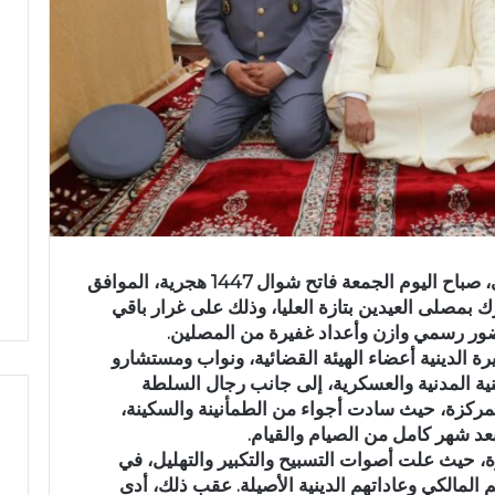
أدى عامل إقليم تازة، السيد رشيد بنشيخي، صباح اليوم الجمعة فاتح شوال 1447 هجرية، الموافق
فطر المبارك بمصلى العيدين بتازة العليا، وذلك على غرار باقي
ور رسمي وازن وأعداد غفيرة من المصلين.
رة الدينية أعضاء الهيئة القضائية، ونواب ومستشارو
منية المدنية والعسكرية، إلى جانب رجال السلطة
اممركزة، حيث سادت أجواء من الطمأنينة والسكينة،
عد شهر كامل من الصيام والقيام.
زة، حيث علت أصوات التسبيح والتكبير والتهليل، في
ح
المالكي وعاداتهم الدينية الأصيلة. عقب ذلك، أدى
ا